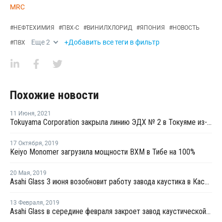
MRC
#
НЕФТЕХИМИЯ
#
ПВХ-С
#
ВИНИЛХЛОРИД
#
ЯПОНИЯ
#
НОВОСТЬ
Еще
2
+Добавить все теги в фильтр
#
ПВХ
Похожие новости
11 Июня
,
2021
Tokuyama Corporation закрыла линию ЭДХ № 2 в Токуяме из-за технических проблем
17 Октября
,
2019
Keiyo Monomer загрузила мощности ВХМ в Тибе на 100%
20 Мая
,
2019
Asahi Glass 3 июня возобновит работу завода каустика в Касиме после плановой профилактики
13 Февраля
,
2019
Asahi Glass в середине февраля закроет завод каустической соды в Тибе на плановую профилактику