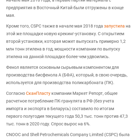
предприятия в Восточный Китай были отгружены в конце
мая.
Кроме того, CSPC также в начале мая 2018 года
запустила
на
этой же площадке новую крекинг-установку. С открытием
второй установки, которая может выпускать примерно 1,2
млн тонн этилена в год, мощности компании по выпуску
этилена на данной площадке более чем удвоились.
Фенол является основным сырьевым компонентом для
производства бисфенола А (БФА), который, в свою очередь,
используется для производства поликарбоната (ПК).
Согласно
СканПласту
компании Маркет Репорт, общее
расчетное потребление ПК-гранулята в РФ (без учета
импорта и экспорта в Беларусь) составило по итогам
первого полугодия текущего года 50,3 тыс. тонн против 47,3
тыс. тонн в 2020 году. Спрос вырос на 6%.
CNOOC and Shell Petrochemicals Company Limited (CSPC) была