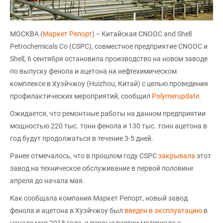
МОСКВА (
Маркет Репорт
) -- Китайская CNOOC and Shell
Petrochemicals Co (CSPC), совместное предприятие CNOOC и
Shell, 6 сентября остановила производство на новом заводе
по выпуску фенола и ацетона на нефтехимическом
комплексе в Хуэйчжоу (Huizhou, Китай) с целью проведения
профилактических мероприятий, сообщил
Polymerupdate
.
Ожидается, что ремонтные работы на данном предприятии
мощностью 220 тыс. тонн фенола и 130 тыс. тонн ацетона в
год будут продолжаться в течение 3-5 дней.
Ранее отмечалось, что в прошлом году CSPC
закрывала
этот
завод на техническое обслуживание в первой половине
апреля до начала мая.
Как сообщала компания Маркет Репорт, новый завод
фенола и ацетона в Хуэйчжоу был
введен в эксплуатацию
в
начале мая 2018 года, а первые партии материала с