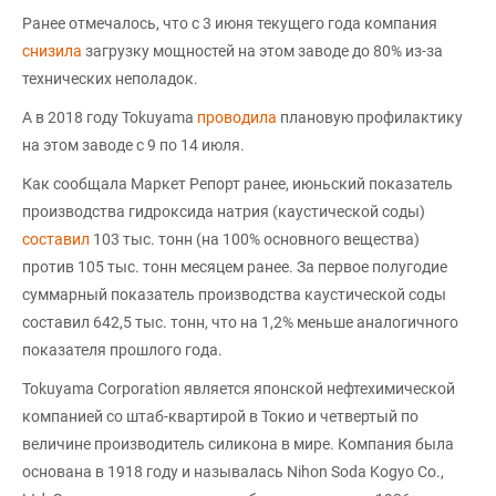
Ранее отмечалось, что c 3 июня текущего года компания
снизила
загрузку мощностей на этом заводе до 80% из-за
технических неполадок.
А в 2018 году Tokuyama
проводила
плановую профилактику
на этом заводе с 9 по 14 июля.
Как сообщала Маркет Репорт ранее, июньский показатель
производства гидроксида натрия (каустической соды)
составил
103 тыс. тонн (на 100% основного вещества)
против 105 тыс. тонн месяцем ранее. За первое полугодие
суммарный показатель производства каустической соды
составил 642,5 тыс. тонн, что на 1,2% меньше аналогичного
показателя прошлого года.
Tokuyama Corporation является японской нефтехимической
компанией со штаб-квартирой в Токио и четвертый по
величине производитель силикона в мире. Компания была
основана в 1918 году и называлась Nihon Soda Kogyo Co.,