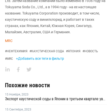
Ltd. Затем название компании было изменено в 1936 году на
Tokuyama Soda Co., Ltd., а в 1994 году - на ее настоящее
название. Tokuyama Corporation производит, в том числе,
каустическую соду и винилхлорид, и работает в таких
странах, как Япония, Китай, Южная Корея, Сингапур,
Малайзия, Австралия, США и Германия.
MRC
#
НЕФТЕХИМИЯ
#
КАУСТИЧЕСКАЯ СОДА
#
ЯПОНИЯ
#
НОВОСТЬ
+Добавить все теги в фильтр
#
MRC
Похожие новости
15 Ноября
,
2023
Экспорт каустической соды в Японии в третьем квартале увеличился
15 Сентября
,
2023