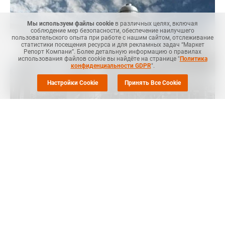
Мы используем файлы cookie
в различных целях, включая
соблюдение мер безопасности, обеспечение наилучшего
пользовательского опыта при работе с нашим сайтом, отслеживание
статистики посещения ресурса и для рекламных задач “Маркет
Репорт Компани”. Более детальную информацию о правилах
использования файлов cookie вы найдёте на странице "
Политика
конфиденциальности GDPR
".
Настройки Cookie
Принять Все Cookie
МОСКВА (
Маркет Репорт
) -- Китайская Sinochem Quanzhou
Petrochemical, дочерняя компания государственной Sinochem
Corporation, в сентябре загрузила завод по выпуску стирола
в Цюаньчжоу (Quanzhou, провинция Фуцзянь, Китай) на
штатном уровне, сообщил
Polymerupdate
.
Данное предприятие мощностью 450 тыс. тонн стирола в год
работало с такой загрузкой и в июле, и в августе этого года.