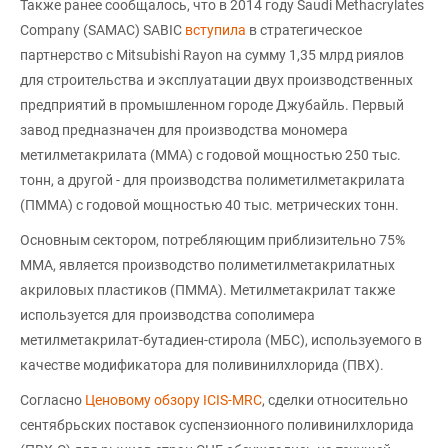
Также ранее сообщалось, что в 2014 году Saudi Methacrylates
Company (SAMAC) SABIC
вступила
в стратегическое
партнерство с Mitsubishi Rayon на сумму 1,35 млрд риялов
для строительства и эксплуатации двух производственных
предприятий в промышленном городе Джубайль. Первый
завод предназначен для производства мономера
метилметакрилата (MMA) с годовой мощностью 250 тыс.
тонн, а другой - для производства полиметилметакрилата
(ПMMA) с годовой мощностью 40 тыс. метрических тонн.
Основным сектором, потребляющим приблизительно 75%
ММА, является производство полиметилметакрилатных
акриловых пластиков (ПММА). Метилметакрилат также
используется для производства сополимера
метилметакрилат-бутадиен-стирола (МБС), используемого в
качестве модификатора для поливинилхлорида (ПВХ).
Согласно
Ценовому обзору ICIS-MRC
, сделки относительно
сентябрьских поставок суспензионного поливинилхлорида