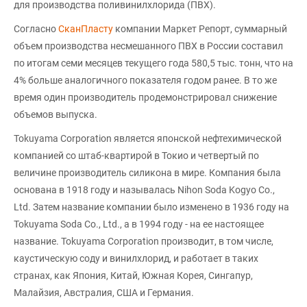
для производства поливинилхлорида (ПВХ).
Согласно
СканПласту
компании Маркет Репорт, суммарный
объем производства несмешанного ПВХ в России составил
по итогам семи месяцев текущего года 580,5 тыс. тонн, что на
4% больше аналогичного показателя годом ранее. В то же
время один производитель продемонстрировал снижение
объемов выпуска.
Tokuyama Corporation является японской нефтехимической
компанией со штаб-квартирой в Токио и четвертый по
величине производитель силикона в мире. Компания была
основана в 1918 году и называлась Nihon Soda Kogyo Co.,
Ltd. Затем название компании было изменено в 1936 году на
Tokuyama Soda Co., Ltd., а в 1994 году - на ее настоящее
название. Tokuyama Corporation производит, в том числе,
каустическую соду и винилхлорид, и работает в таких
странах, как Япония, Китай, Южная Корея, Сингапур,
Малайзия, Австралия, США и Германия.