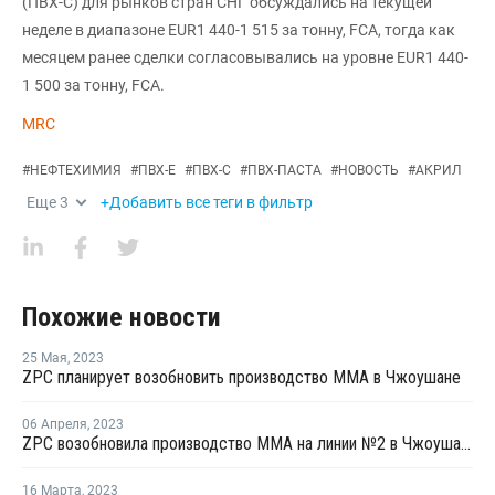
(ПВХ-С) для рынков стран СНГ обсуждались на текущей
неделе в диапазоне EUR1 440-1 515 за тонну, FCA, тогда как
месяцем ранее сделки согласовывались на уровне EUR1 440-
1 500 за тонну, FCA.
MRC
#
НЕФТЕХИМИЯ
#
ПВХ-Е
#
ПВХ-С
#
ПВХ-ПАСТА
#
НОВОСТЬ
#
АКРИЛ
Еще
3
+Добавить все теги в фильтр
Похожие новости
25 Мая
,
2023
ZPC планирует возобновить производство ММА в Чжоушане
06 Апреля
,
2023
ZPC возобновила производство ММА на линии №2 в Чжоушане
16 Марта
,
2023