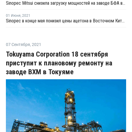
Sinopec Mitsui снизила загрузку мощностей на заводе БФА в Китае до 85%
01 Июня
,
2021
Sinopec в конце мая понизил цены ацетона в Восточном Китае на CNY200 за тонну
07 Сентября
,
2021
Tokuyama Corporation 18 сентября
приступит к плановому ремонту на
заводе ВХМ в Токуяме