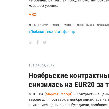
не обвалился. Теплая погода помогает сохра
хорошем уровне.
MRC
#
НЕФТЕХИМИЯ
#
ПВХ-Е
#
ПВХ-С
#
ПВХ-ПАСТА
#
РОССИ
+Добавить все теги в фильтр
15 Ноября
,
2019
Ноябрьские контрактны
снизилась на EUR20 за 
МОСКВА (
Маркет Репорт
) -- Контрактные цен
Европе для поставок в ноябре снизилась на 
снижением цены сырья бутадиена, сообщает