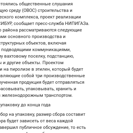
стоялись общественные слушания
ую среду (ОВОС) строительства и
еского комплекса, проект реализации
СИБУР, сообщает пресс-служба НИПИГАЗа.
о района рассматриваются следующие
ами основного производства и
структурных объектов, включая
с подводящими коммуникациями,
у вахтовому поселку, подстанцию,
 и другие объекты. Проектом
 на пиролизе в этилен, который будет
тавляющие собой три производственные
лученная продукция будет отправляться
фасовывать, упаковывать, хранить и
и железнодорожным транспортом.
 упаковку до конца года
бор на упаковку, размер сбора составит
бора будет зависеть от веса каждой
авершил публичное обсуждение, то есть