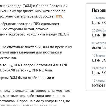
винилхлорида (ВХМ) в Северо-Восточной
Похож
иченному предложению, хотя спрос со
должает быть слабым, сообщает
ICIS
.
19 Марта
,
кабрьских поставок ПВХ оказывает
 со стороны Китая, а также
25 Декаб
ении торгового конфликта между США и
Цены ПВ
05 Апреля
ьные спотовые поставки ВХМ по-прежнему
атели ищут материал для поставки в
16 Марта
,
ремонтов.
 тонну, CFR Северо-Восточная Азия (NE
24 Январ
670-690 за тонну, CFR NE Asia.
е цены ВХМ были стабильными и
19 Февра
ии покупательская активность на местном
, местные переработчики постепенно
ставкам. Спрос на смолу сократился, но