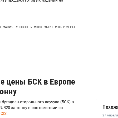
нять продажи готовых изделий на
Я
#
АЗИЯ
#
НОВОСТЬ
#
ПВХ
#
MRC
#
ПОЛИМЕРЫ
е цены БСК в Европе
тонну
ы бутадиен-стирольного каучука (БСК) в
Похож
EUR20 за тонну в соответствии со
ICIS
.
27 Апреля