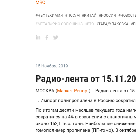
MRC
#
НЕФТЕХИМИЯ
#
ПСС/М
#
КИТАЙ
#
РОССИЯ
#
НОВОСТ
#
МЕТАЛФРИО СОЛЮШИНЗ
#
ВТО
#
ТАРА/УПАКОВКА
#
П
15 Ноября
,
2019
Радио-лента от 15.11.2
МОСКВА (
Маркет Репорт
) -- Радио-лента от 15
1. Импорт полипропилена в Россию сократился
По итогам десяти месяцев текущего года им
сократился на 4% в сравнении с аналогичным
около 152,1 тыс. тонн. Наибольшее снижени
гомополимер пропилена (ПП-гомо). В октябр