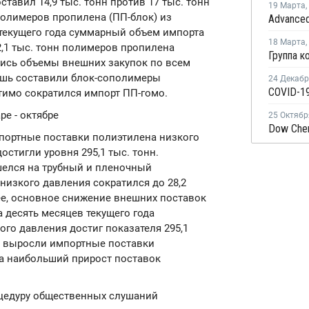
тавил 14,9 тыс. тонн против 17 тыс. тонн
19 Марта
,
полимеров пропилена (ПП-блок) из
 текущего года суммарный объем импорта
18 Марта
,
,1 тыс. тонн полимеров пропилена
ились объемы внешних закупок по всем
ишь составили блок-сополимеры
24 Декаб
COVID-19
тимо сократился импорт ПП-гомо.
ре - октябре
25 Октябр
мпортные поставки полиэтилена низкого
стигли уровня 295,1 тыс. тонн.
елся на трубный и пленочный
низкого давления сократился до 28,2
нее, основное снижение внешних поставок
а десять месяцев текущего года
го давления достиг показателя 295,1
ее, выросли импортные поставки
 а наибольший прирост поставок
оцедуру общественных слушаний