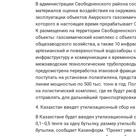
В администрации Свободненского района со
материалов оценки воздействия на окружающ
эксплуатации объектов Амурского газохимич
которого в настоящее время прорабатывает 
К размещению на территории Свободненског
объекты: газохимический комплекс с объект
общезаводского хозяйства, а также 10 инфра
артезианский и поверхностный водозаборы 
инфраструктуру и коммуникации к временном
межзаводские технологические трубопроводы
предусмотрена переработка этановой фракции
поступать на установки полиэтилена, предс
линии мощностью по 500 тыс. тонн в год. По
на логистический комплекс, где ее будут рас
отправлять для дальнейшей транспортировк
4. Казахстан введет утилизационный сбор на
В Казахстане будет введен утилизационный с
0,1–0,5 тенге за одну бутылку, размер утильс
бутылки, сообщает Казинформ. "Проект уже з