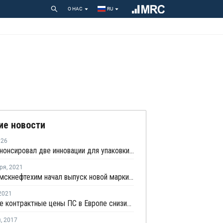
О НАС
RU
ие новости
026
СИБУР анонсировал две инновации для упаковки и производства бытовой техники
ря
,
2021
Нижнекамскнефтехим начал выпуск новой марки полистирола для пищевой упаковки
2021
Июльские контрактные цены ПС в Европе снизились
я
,
2017