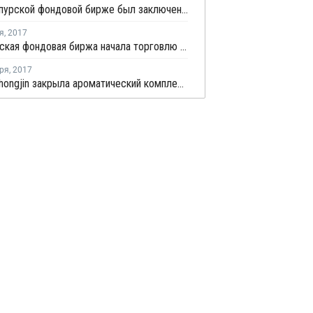
На Сингапурской фондовой бирже был заключен первый своповый контракт на отгрузку стирола
я
,
2017
Сингапурская фондовая биржа начала торговлю фьючерсами стирола и МЭГ
ря
,
2017
Ningbo Zhongjin закрыла ароматический комплекс в Китае на профилактику