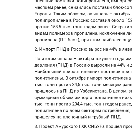
внешние поставки полипропилена, импорт сос
месяцем ранее, снизились поставки блок-со
Европы. Таким образом, за январь – октябрь
полипропилена в Россию составил около 152
против 158,5 тыс. тонн годом ранее. Сократ
видам полимеров пропилена, исключение л
пропилена (ПП-блок), при этом наиболее ощу
2. Импорт ПНД в Россию вырос на 44% в янва
По итогам января – октября текущего года и
давления (ПНД) в Россию выросли на 44% и до
Наибольший прирост внешних поставок приш
полиэтилены. В октябре импорт полиэтилена 
тыс. тонн против 34,5 тыс. тонн месяцем ра
пришлось на ПНД из Узбекистана. В целом, з
суммарный объем импорта полиэтилена низко
тыс. тонн против 204,4 тыс. тонн годом ран
полиэтилена по всем секторам потребления,
пришелся на пленочный и трубный ПНД.
3. Проект Амурского ГХК СИБУРа прошел пр