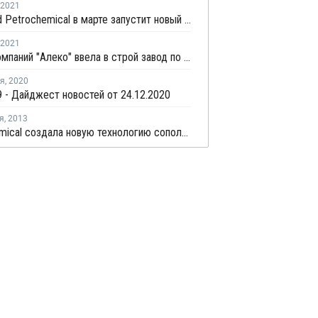
2021
Advanced Petrochemical в марте запустит новый завод ПП в Ульсане
2021
Группа компаний "Алеко" ввела в строй завод по производству ПП-мешков в Краснодарском крае
ря
,
2020
 - Дайджест новостей от 24.12.2020
я
,
2013
Dow Chemical создала новую технологию сополимеров Intune