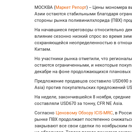
МОСКВА (
Маркет Репорт
) -- Цены мономера 
Азии остаются стабильными благодаря огран
стороны рынка поливинилхлорида (ПВХ) про
На начавшиеся переговоры относительно де
влияние сезонно низкий спрос во время зимы
сохраняющейся неопределенностью в отнош
Китаем.
Но участники рынка отметили, что регионал
остаются ограниченными, и некоторые покуп
декабре на фоне продолжающихся плановых 
Предложение продавцов составило USD690 за
Asia) против покупательских предложений USD
На неделе, закончившейся 8 ноября, средни
составляли USD670 за тонну, CFR NE Asia.
Согласно
Ценовому Обзору ICIS-MRC
, в Росс
рынке ПВХ продолжает постепенно снижаться
закрывают все свои сделки по ноябрьским по