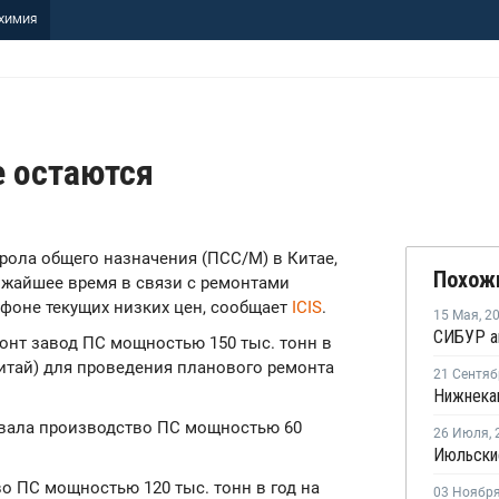
ХИМИЯ
е остаются
ирола общего назначения (ПСС/М) в Китае,
Похож
ижайшее время в связи с ремонтами
а фоне текущих низких цен, сообщает
ICIS
.
15 Мая
,
2
онт завод ПС мощностью 150 тыс. тонн в
Китай) для проведения планового ремонта
21 Сентяб
рывала производство ПС мощностью 60
26 Июля
,
во ПС мощностью 120 тыс. тонн в год на
03 Ноябр