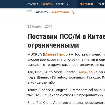
ГЛАВНАЯ
НОВОСТИ
ОБЗОРЫ
ВСЕ РЫНКИ
НЕФТЕ
#
НОВОСТИ
#
НЕФТЕХИМИЯ
15 Ноября
,
2019
Поставки ПСС/М в Кита
ограниченными
МОСКВА (
Маркет Репорт
) -- Поставки полист
скорее всего, останутся ограниченными в бл
заводов, в то время как спрос увеличился н
Так, Xinhui Auto Model Shantou
закрыла
на рем
год в Шаньтоу (Shantou, провинция Гуандун, 
в конце сентября.
Также Sinopec Guangzhou Petrochemical зак
тыс. тонн в начале октября на профилактику.
В ноябре Grand Astor остановила производст