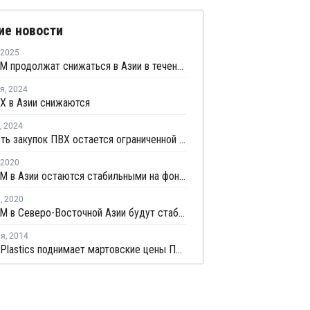
ие новости
2025
Цены ВХМ продолжат снижаться в Азии в течение марта
ря
,
2024
Х в Азии снижаются
,
2024
Активность закупок ПВХ остается ограниченной из-за слабого восстановления спроса в США и Азии
2020
Цены ВАМ в Азии остаются стабильными на фоне слабого спроса
я
,
2020
Цены ВХМ в Северо-Восточной Азии будут стабильными в ближайшее время
ля
,
2014
Formosa Plastics поднимает мартовские цены ПВХ