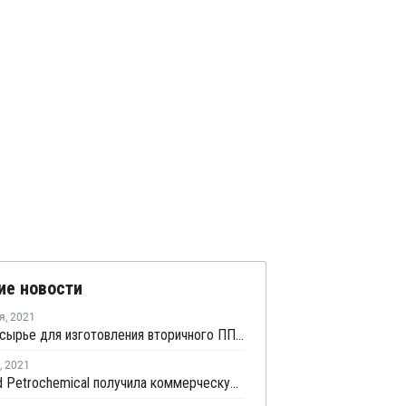
ие новости
я
,
2021
Цены на сырье для изготовления вторичного ПП в Европе выросли до рекордных значений в сентябре
,
2021
Advanced Petrochemical получила коммерческую продукцию на новом заводе ПП в Ульсане