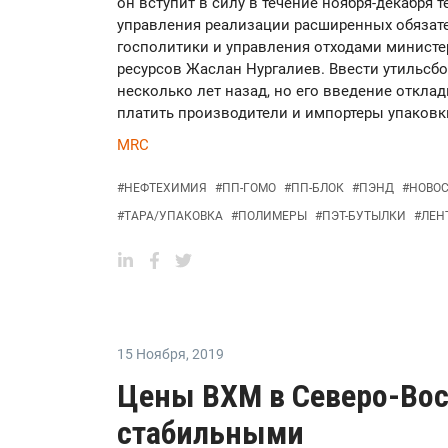
он вступит в силу в течение ноября-декабря 
управления реализации расширенных обязат
госполитики и управления отходами министе
ресурсов Жаслан Нургалиев. Ввести утильсб
несколько лет назад, но его введение откла
платить производители и импортеры упаковк
MRC
#
НЕФТЕХИМИЯ
#
ПП-ГОМО
#
ПП-БЛОК
#
ПЭНД
#
НОВО
#
ТАРА/УПАКОВКА
#
ПОЛИМЕРЫ
#
ПЭТ-БУТЫЛКИ
#
ЛЕН
15 Ноября
,
2019
Цены ВХМ в Северо-Вос
стабильными