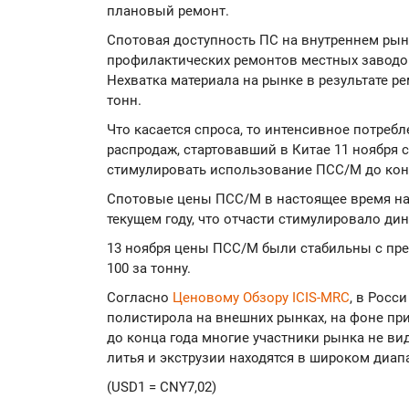
плановый ремонт.
Спотовая доступность ПС на внутреннем рын
профилактических ремонтов местных заводов
Нехватка материала на рынке в результате р
тонн.
Что касается спроса, то интенсивное потреб
распродаж, стартовавший в Китае 11 ноября с 
стимулировать использование ПСС/М до конц
Спотовые цены ПСС/М в настоящее время на
текущем году, что отчасти стимулировало ди
13 ноября цены ПСС/М были стабильны с пре
100 за тонну.
Согласно
Ценовому Обзору ICIS-MRC
, в Росс
полистирола на внешних рынках, на фоне пр
до конца года многие участники рынка не в
литья и экструзии находятся в широком диапаз
(USD1 = CNY7,02)