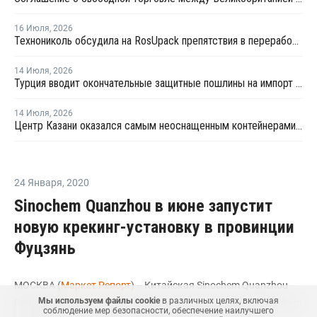
16 Июля
,
2026
Технониколь обсудила на RosUpack препятствия в переработке ПЭТ
14 Июля
,
2026
Турция вводит окончательные защитные пошлины на импорт ПЭТ-гранулята
14 Июля
,
2026
Центр Казани оказался самым неоснащенным контейнерами раздельного сбора отходов
24 Января
,
2020
Sinochem Quanzhou в июне запустит
новую крекинг-установку в провинции
Фуцзянь
МОСКВА (
Маркет Репорт
) -- Китайская Sinochem Quanzhou
Мы используем файлы cookie
в различных целях, включая
Petrochemical, дочерняя компания государственной Sinochem
соблюдение мер безопасности, обеспечение наилучшего