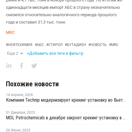
ранее и 4,1 тыс. тонн в ноябре прошлого года. По итогам же
одиннадцати месяцев импорт АБС в страну незначительно
снизился относительно аналогичного периода прошлого
года и составил 31,3 тыс. тонн.
MRC
#
НЕФТЕХИМИЯ
#
АБС
#
СТИРОЛ
#
БУТАДИЕН
#
НОВОСТЬ
#
MRC
Еще
2
+Добавить все теги в фильтр
Похожие новости
14 Апреля
,
2026
Компания Technip модернизирует крекинг-установку во Вьетнаме
01 Декабря
,
2025
MOL Petrochemicals в декабре закроет крекинг-установку в Венгрии на ремонт
26 Июня
,
2025