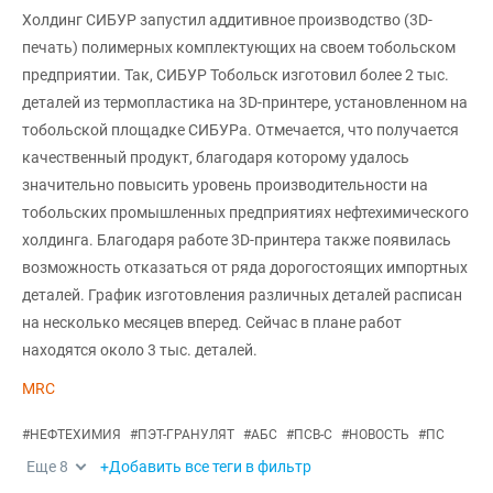
Холдинг СИБУР запустил аддитивное производство (3D-
печать) полимерных комплектующих на своем тобольском
предприятии. Так, СИБУР Тобольск изготовил более 2 тыс.
деталей из термопластика на 3D-принтере, установленном на
тобольской площадке СИБУРа. Отмечается, что получается
качественный продукт, благодаря которому удалось
значительно повысить уровень производительности на
тобольских промышленных предприятиях нефтехимического
холдинга. Благодаря работе 3D-принтера также появилась
возможность отказаться от ряда дорогостоящих импортных
деталей. График изготовления различных деталей расписан
на несколько месяцев вперед. Сейчас в плане работ
находятся около 3 тыс. деталей.
MRC
#
НЕФТЕХИМИЯ
#
ПЭТ-ГРАНУЛЯТ
#
АБС
#
ПСВ-С
#
НОВОСТЬ
#
ПС
Еще
8
+Добавить все теги в фильтр