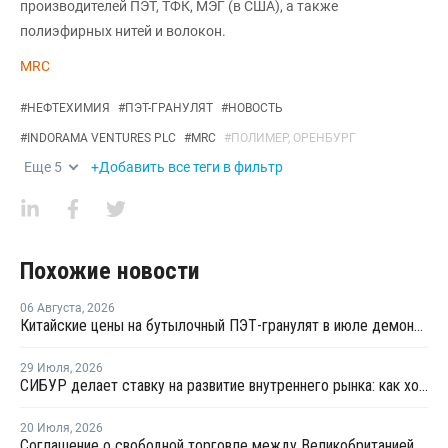
производителей ПЭТ, ТФК, МЭГ (в США), а также
полиэфирных нитей и волокон.
MRC
#
НЕФТЕХИМИЯ
#
ПЭТ-ГРАНУЛЯТ
#
НОВОСТЬ
#
INDORAMA VENTURES PLC
#
MRC
#
ПОЛИМЕР, ОРЕНБУРГ
Еще
5
+Добавить все теги в фильтр
Похожие новости
06 Августа
,
2026
Китайские цены на бутылочный ПЭТ-гранулят в июле демонстрировали сильную волатильность
29 Июля
,
2026
СИБУР делает ставку на развитие внутреннего рынка: как холдинг стимулирует спрос на полимеры в ритейле
20 Июля
,
2026
Соглашение о свободной торговле между Великобританией и Индией вступило в силу