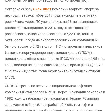
компонентом для производства полистирола (ПС).
Согласно обзору
СканПласт
компании Маркет Репорт, за
период январь-октябрь 2017 года экспортные отгрузки
российских марок ПС увеличились на 6% по сравнению с
аналогичным периодом в 2016 году. Всего экспорт
российского полистирола составил 87,22 тыс. тонн. В
октябре 2017 года на экспорт российскими компаниями
было отгружено 6,72 тыс. тонн ПС и стирольных пластиков.
Из них экспорт ударопрочного полистирола (УПС/М) -
полистирола общего назначения (ПСС/М) составил 4,95 тыс.
тонн, экспорт вспенивающегося полистирола (ПСВ-С) - 1,73
тыс. тонн и 0,04 тыс. тонн акрилонитрил-бутадиен-стирол
(АБС).
CNOOC - третья по величине национальная нефтяная
компания Китая после CNPC и Sinopec. Компания основана в
1982 году. Штаб-квартира находится в Пекине. Компания
занимается добычей, переработкой и сбытом нефти и
природного газа в шельфовой части Китая. Правительству