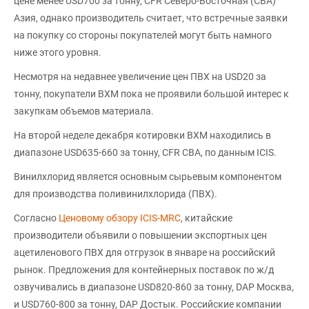
цене менее USD700 за тонну, CFR Северо-Восточная (СВА)
Азия, однако производитель считает, что встречные заявки
на покупку со стороны покупателей могут быть намного
ниже этого уровня.
Несмотря на недавнее увеличение цен ПВХ на USD20 за
тонну, покупатели ВХМ пока не проявили большой интерес к
закупкам объемов материала.
На второй неделе декабря котировки ВХМ находились в
диапазоне USD635-660 за тонну, CFR СВА, по данным ICIS.
Винилхлорид является основным сырьевым компонентом
для производства поливинилхлорида (ПВХ).
Согласно
Ценовому обзору ICIS-MRC
, китайские
производители объявили о повышении экспортных цен
ацетиленового ПВХ для отгрузок в январе на российский
рынок. Предложения для контейнерных поставок по ж/д
озвучивались в диапазоне USD820-860 за тонну, DAP Москва,
и USD760-800 за тонну, DAP Достык. Российские компании