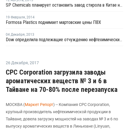
12 Августа
,
2015
SP Chemicals планирует остановить завод стирола в Китае на профилактику
19 Февраля
,
2014
Formosa Plastics поднимает мартовские цены ПВХ
04 Декабря
,
2013
Dow определила подлежащие отчуждению нефтехимические предприятия
26 Декабря
,
2017
CPC Corporation загрузила заводы
ароматических веществ № 3 и 6 в
Тайване на 70-80% после перезапуска
МОСКВА (
Маркет Репорт
) -- Компания CPC Corporation,
крупный производитель нефтехимической продукции в
Тайване, довела загрузку мощностей на заводах № 3 и 6 по
выпуску ароматических веществ в Линьюане (Linyuan,