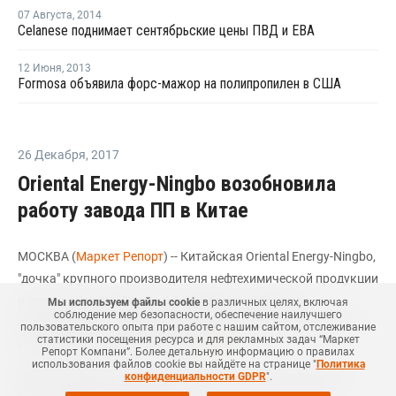
07 Августа
,
2014
Celanese поднимает сентябрьские цены ПВД и ЕВА
12 Июня
,
2013
Formosa объявила форс-мажор на полипропилен в США
26 Декабря
,
2017
Oriental Energy-Ningbo возобновила
работу завода ПП в Китае
МОСКВА (
Маркет Репорт
) -- Китайская Oriental Energy-Ningbo,
"дочка" крупного производителя нефтехимической продукции
в стране - Oriental Energy, 15 декабря возобновила
Мы используем файлы cookie
в различных целях, включая
соблюдение мер безопасности, обеспечение наилучшего
производство на заводе по выпуску полипропилена (ПП) в
пользовательского опыта при работе с нашим сайтом, отслеживание
статистики посещения ресурса и для рекламных задач “Маркет
Нинбо (Ningbo, Китай), сообщил
ICIS
.
Репорт Компани”. Более детальную информацию о правилах
использования файлов cookie вы найдёте на странице "
Политика
Данное предприятие мощностью 400 тыс. тонн ПП в год
конфиденциальности GDPR
".