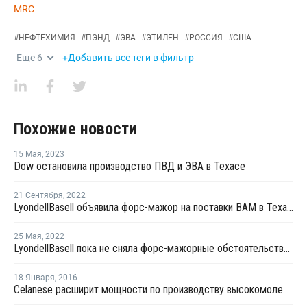
MRC
#
НЕФТЕХИМИЯ
#
ПЭНД
#
ЭВА
#
ЭТИЛЕН
#
РОССИЯ
#
США
Еще
6
+Добавить все теги в фильтр
Похожие новости
15 Мая
,
2023
Dow остановила производство ПВД и ЭВА в Техасе
21 Сентября
,
2022
LyondellBasell объявила форс-мажор на поставки ВАМ в Техасе
25 Мая
,
2022
LyondellBasell пока не сняла форс-мажорные обстоятельства на поставки ВАМ в Техасе
18 Января
,
2016
Celanese расширит мощности по производству высокомолекулярного ПЭ в Техасе