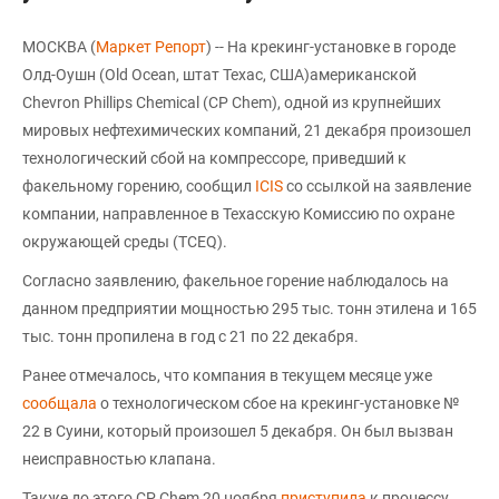
МОСКВА (
Маркет Репорт
) -- На крекинг-установке в городе
Олд-Оушн (Old Ocean, штат Техас, США)американской
Chevron Phillips Chemical (CP Chem), одной из крупнейших
мировых нефтехимических компаний, 21 декабря произошел
технологический сбой на компрессоре, приведший к
факельному горению, сообщил
ICIS
со ссылкой на заявление
компании, направленное в Техасскую Комиссию по охране
окружающей среды (TCEQ).
Согласно заявлению, факельное горение наблюдалось на
данном предприятии мощностью 295 тыс. тонн этилена и 165
тыс. тонн пропилена в год с 21 по 22 декабря.
Ранее отмечалось, что компания в текущем месяце уже
сообщала
о технологическом сбое на крекинг-установке №
22 в Суини, который произошел 5 декабря. Он был вызван
неисправностью клапана.
Также до этого CP Chem 20 ноября
приступила
к процессу