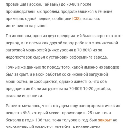
провинция Гаосюн, Тайвань) до 70-80% после
производственных проблем, продолжавшихся в течение
примерно одной недели, сообщили
ICIS
несколько
источников на рынке.
По их словам, одно из двух предприятий было закрыто в этот
период, в то время как другой завод работал с пониженной
загрузкой мощностей (ниже уровня в 70-80%) из-за
недопоставок сырья с установки реформинга завода.
Точные же данные по поводу того, какой именно из заводов
был закрыт, а какой работал со сниженной загрузкой
мощностей, не сообщаются, однако известно, что оба
предприятия были загружены на 70-80% 19-20 декабря,
сказали источники.
Ранее отмечалось, что в текущем году завод ароматических
веществ № 3, который может производить 25 тыс. тонн
бензола в год и 136 тыс. тонн толуола в год, был
закрыт
на
одномесячный ремонт 21 октября. А предприятие