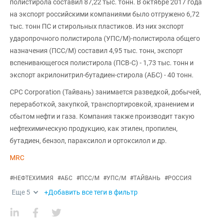
полистирола составил 87,22 тыс. тонн. В октябре 2017 года
на экспорт российскими компаниями было отгружено 6,72
тыс. тонн ПС и стирольных пластиков. Из них экспорт
ударопрочного полистирола (УПС/М)-полистирола общего
назначения (ПСС/М) составил 4,95 тыс. тонн, экспорт
вспенивающегося полистирола (ПСВ-С) - 1,73 тыс. тонн и
экспорт акрилонитрил-бутадиен-стирола (АБС) - 40 тонн.
CPC Corporation (Тайвань) занимается разведкой, добычей,
переработкой, закупкой, транспортировкой, хранением и
сбытом нефти и газа. Компания также производит такую
нефтехимическую продукцию, как этилен, пропилен,
бутадиен, бензол, параксилол и ортоксилол и др.
MRC
#
НЕФТЕХИМИЯ
#
АБС
#
ПСС/М
#
УПС/М
#
ТАЙВАНЬ
#
РОССИЯ
Еще
5
+Добавить все теги в фильтр