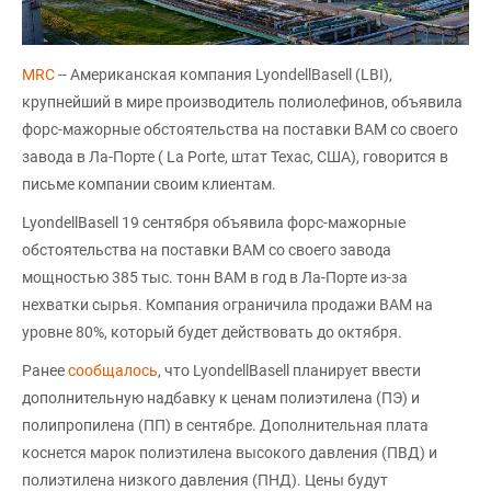
MRC
-- Американская компания LyondellBasell (LBI),
крупнейший в мире производитель полиолефинов, объявила
форс-мажорные обстоятельства на поставки ВАМ со своего
завода в Ла-Порте ( La Porte, штат Техас, США), говорится в
письме компании своим клиентам.
LyondellBasell 19 сентября объявила форс-мажорные
обстоятельства на поставки ВАМ со своего завода
мощностью 385 тыс. тонн ВАМ в год в Ла-Порте из-за
нехватки сырья. Компания ограничила продажи ВАМ на
уровне 80%, который будет действовать до октября.
Ранее
сообщалось
, что LyondellBasell планирует ввести
дополнительную надбавку к ценам полиэтилена (ПЭ) и
полипропилена (ПП) в сентябре. Дополнительная плата
коснется марок полиэтилена высокого давления (ПВД) и
полиэтилена низкого давления (ПНД). Цены будут