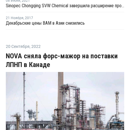
08 Июня
,
2021
Sinopec Chongqing SVW Chemical завершила расширение производства сополимеров этилена винилацетата в Китае
21 Ноября
,
2017
Декабрьские цены ВАМ в Азии снизились
20 Сентября
,
2022
NOVA сняла форс-мажор на поставки
ЛПНП в Канаде