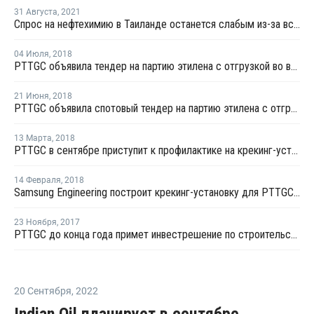
31 Августа
,
2021
Спрос на нефтехимию в Таиланде останется слабым из-за вспышки коронавируса
04 Июля
,
2018
PTTGC объявила тендер на партию этилена с отгрузкой во второй половине июля
21 Июня
,
2018
PTTGC объявила спотовый тендер на партию этилена с отгрузкой в конце июня - начале июля
13 Марта
,
2018
PTTGC в сентябре приступит к профилактике на крекинг-установке № 1 в Таиланде
14 Февраля
,
2018
Samsung Engineering построит крекинг-установку для PTTGC в Таиланде
23 Ноября
,
2017
PTTGC до конца года примет инвестрешение по строительству крекинг-установки в Таиланде
20 Сентября
,
2022