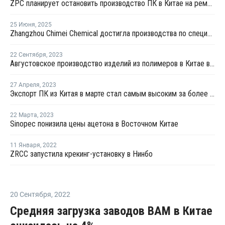
ZPC планирует остановить производство ПК в Китае на ремонт
25 Июня
,
2025
Zhangzhou Chimei Chemical достигла производства по спецификации на новой линии поликарбоната в Китае
22 Сентября
,
2023
Августовское производство изделий из полимеров в Китае выросло на 6,0%
27 Апреля
,
2023
Экспорт ПК из Китая в марте стал самым высоким за более чем 15 лет
22 Марта
,
2023
Sinopec понизила цены ацетона в Восточном Китае
11 Января
,
2022
ZRCC запустила крекинг-установку в Нинбо
20 Сентября
,
2022
Средняя загрузка заводов ВАМ в Китае