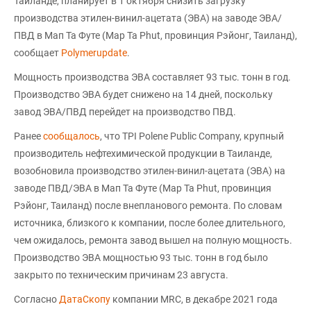
Таиланде, планирует в 1 октября снизить загрузку
производства этилен-винил-ацетата (ЭВА) на заводе ЭВА/
ПВД в Мап Та Футе (Map Ta Phut, провинция Рэйонг, Таиланд),
сообщает
Polymerupdate
.
Мощность производства ЭВА составляет 93 тыс. тонн в год.
Производство ЭВА будет снижено на 14 дней, поскольку
завод ЭВА/ПВД перейдет на производство ПВД.
Ранее
сообщалось
, что TPI Polene Public Company, крупный
производитель нефтехимической продукции в Таиланде,
возобновила производство этилен-винил-ацетата (ЭВА) на
заводе ПВД/ЭВА в Мап Та Футе (Map Ta Phut, провинция
Рэйонг, Таиланд) после внепланового ремонта. По словам
источника, близкого к компании, после более длительного,
чем ожидалось, ремонта завод вышел на полную мощность.
Производство ЭВА мощностью 93 тыс. тонн в год было
закрыто по техническим причинам 23 августа.
Согласно
ДатаСкопу
компании MRC, в декабре 2021 года