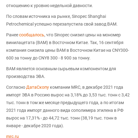
отношению к уровню недельной давности.
По словам источника на рынке, Sinopec Shanghai
Petrochemical успешно перезапустила свой завод ВAM.
Ранее
сообщалось
, что Sinopec снизил цены на мономер
винилацетата (ВAM) в Восточном Китае. Так, 16 сентября
компания снизила цены ВAM в Восточном Китае на CNY300-
600 за тонну до CNY8 300 - 8 900 за тонну.
ВАМ является основным сырьевым компонентом для
производства ЭВА.
Согласно
ДатаСкопу
компании MRC, в декабре 2021 года
импорт ЭВА в Россию вырос на 3,18% до 3,53 тыс. тонн с 3,42
тыс. тонн в том же месяце предыдущего года, а по итогам
2021 года импорт данного вида сополимера этилена в РФ
вырос на 17,31% - до 44,72 тыс. тонн (38,19 тыс. тонн в
январе - декабре 2020 года).
mrc.ru