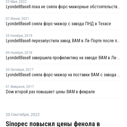
25 Мая
,
2022
LyondellBasell пока не сняла форс-мажорные обстоятельства на поставки ВАМ в Техасе
07 Июня
,
2021
LyondellBasell сняла форс-мажор с завода ПНД в Техасе
25 Ноября
,
2019
LyondellBasell перезапустила завод ВАМ в Ла-Порте после плановой профилактики
09 Ноября
,
2018
LyondellBasell завершила профилактику на заводе ВАМ в Ла-Порте и загрузила производство на полную мощность
20 Октября
,
2017
LyondellBasell сняла форс-мажор на поставки ВАМ с завода в Ла-Порте
01 Февраля
,
2017
Dow второй раз повышает цены ВАМ в феврале
20 Сентября
,
2022
Sinopec повысил цены фенола в