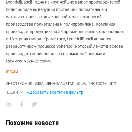
LyondellBasell - один из крупнейших в мире производителей
полипропилена, ведущий поставщик полиэтилена и
катализаторов, а также разработчик технологий
производства полиэтилена и полипропилена. Компания
производит продукцию на 58 производственных площадках
в 18 странах мира. Кроме того, LyondellBasell является
разработчиком процесса Spheripol, который лежит в основе
производств полипропилена на омском Полиоме и
Нижнекамскнефтехиме.
mrc.ru
#
НЕФТЕХИМИЯ
#
ЭВА
#
ВИНИЛАЦЕТАТ
#
США
#
НОВОСТЬ
#
ПП
Еще
4
+Добавить все теги в фильтр
Похожие новости