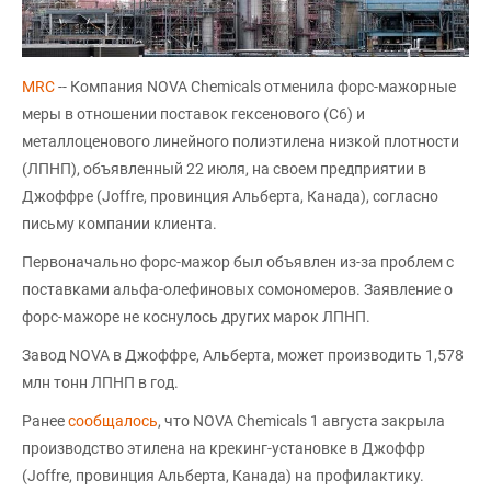
MRC
-- Компания NOVA Chemicals отменила форс-мажорные
меры в отношении поставок гексенового (C6) и
металлоценового линейного полиэтилена низкой плотности
(ЛПНП), объявленный 22 июля, на своем предприятии в
Джоффре (Joffre, провинция Альберта, Канада), согласно
письму компании клиента.
Первоначально форс-мажор был объявлен из-за проблем с
поставками альфа-олефиновых сомономеров. Заявление о
форс-мажоре не коснулось других марок ЛПНП.
Завод NOVA в Джоффре, Альберта, может производить 1,578
млн тонн ЛПНП в год.
Ранее
сообщалось
, что NOVA Chemicals 1 августа закрыла
производство этилена на крекинг-установке в Джоффр
(Joffre, провинция Альберта, Канада) на профилактику.