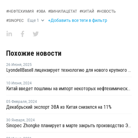
#
НЕФТЕХИМИЯ
#
ЭВА
#
ВИНИЛАЦЕТАТ
#
КИТАЙ
#
НОВОСТЬ
Еще
1
+Добавить все теги в фильтр
#
SINOPEC
Похожие новости
26 Июня
,
2025
LyondellBasell лицензирует технологию для нового крупного китайского полиолефинового комплекса
10 Июня
,
2024
Китай введет пошлины на импорт некоторых нефтехимических продуктов из Тайваня
05 Февраля
,
2024
Декабрьский экспорт ЭВА из Китая снизился на 11%
30 Января
,
2024
Sinopec Zhongke планирует в марте закрыть производство ЭВА в Китае на ремонт