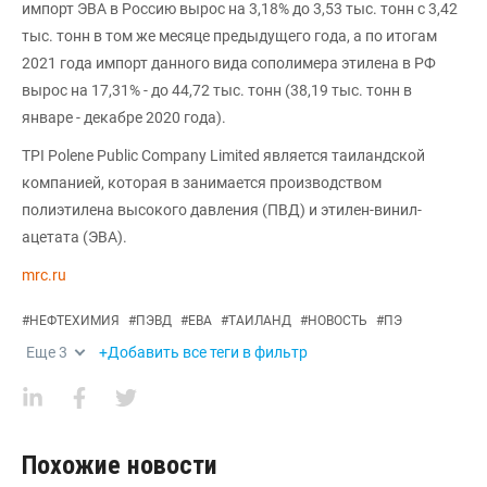
импорт ЭВА в Россию вырос на 3,18% до 3,53 тыс. тонн с 3,42
тыс. тонн в том же месяце предыдущего года, а по итогам
2021 года импорт данного вида сополимера этилена в РФ
вырос на 17,31% - до 44,72 тыс. тонн (38,19 тыс. тонн в
январе - декабре 2020 года).
TPI Polene Public Company Limited является таиландской
компанией, которая в занимается производством
полиэтилена высокого давления (ПВД) и этилен-винил-
ацетата (ЭВА).
mrc.ru
#
НЕФТЕХИМИЯ
#
ПЭВД
#
ЕВА
#
ТАИЛАНД
#
НОВОСТЬ
#
ПЭ
Еще
3
+Добавить все теги в фильтр
Похожие новости