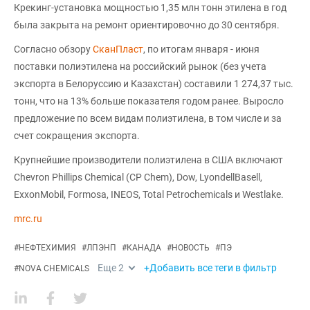
Крекинг-установка мощностью 1,35 млн тонн этилена в год
была закрыта на ремонт ориентировочно до 30 сентября.
Согласно обзору
СканПласт
, по итогам января - июня
поставки полиэтилена на российский рынок (без учета
экспорта в Белоруссию и Казахстан) составили 1 274,37 тыс.
тонн, что на 13% больше показателя годом ранее. Выросло
предложение по всем видам полиэтилена, в том числе и за
счет сокращения экспорта.
Крупнейшие производители полиэтилена в США включают
Chevron Phillips Chemical (CP Chem), Dow, LyondellBasell,
ExxonMobil, Formosa, INEOS, Total Petrochemicals и Westlake.
mrc.ru
#
НЕФТЕХИМИЯ
#
ЛПЭНП
#
КАНАДА
#
НОВОСТЬ
#
ПЭ
Еще
2
+Добавить все теги в фильтр
#
NOVA CHEMICALS