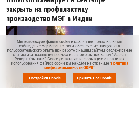
Indian Oil планирует в сентябре
закрыть на профилактику
производство МЭГ в Индии
Мы используем файлы cookie
в различных целях, включая
соблюдение мер безопасности, обеспечение наилучшего
пользовательского опыта при работе с нашим сайтом, отслеживание
статистики посещения ресурса и для рекламных задач “Маркет
Репорт Компани”. Более детальную информацию о правилах
использования файлов cookie вы найдёте на странице "
Политика
конфиденциальности GDPR
".
Настройки Cookie
Принять Все Cookie
MRC
-- Компания Indian Oil Corp Ltd (IOC), второй крупнейший
нефтехимический производитель в Индии с долей в 16%,
планирует 25 сентября закрыть производство МЭГ в
Панипате (Panipat, Индия) на плановый ремонт, сообщил