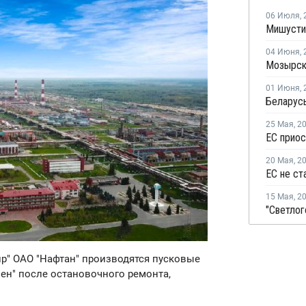
06 Июля
,
04 Июня
,
01 Июня
,
Беларусь
25 Мая
,
2
20 Мая
,
2
15 Мая
,
2
мир" ОАО "Нафтан" производятся пусковые
ен" после остановочного ремонта,