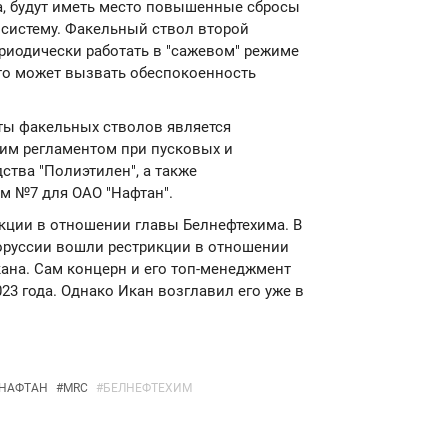
ка, будут иметь место повышенные сбросы
систему. Факельный ствол второй
риодически работать в "сажевом" режиме
то может вызвать обеспокоенность
ты факельных стволов является
им регламентом при пусковых и
тва "Полиэтилен", а также
 №7 для ОАО "Нафтан".
анкции в отношении главы Белнефтехима. В
оруссии вошли рестрикции в отношении
ана. Сам концерн и его топ-менеджмент
23 года. Однако Икан возглавил его уже в
НАФТАН
#
MRC
#
БЕЛНЕФТЕХИМ