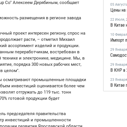
Group Co" Алексеем Дерябиным, сообщает
05 Август
можность размещения в регионе завода
22 Июля
,
чный проект интересен региону, спрос на
10 Февра
родолжает расти, – отметил Михаил
кий ассортимент изделий и продукции.
29 Январ
анным переработчикам, востребован в
 технике и электронике, медицине. Мы, в
ятие, порядка 300 новых рабочих мест,
29 Январ
в целом".
ры осматривают промышленные площадки
23 Январ
бъем инвестиций оценивается более чем
зволят отгружать до 119 тыс. тонн
70% готовой продукции будет
ель председателя правительства
стр инвестиций и промышленности
рпорации развития Ярославской области