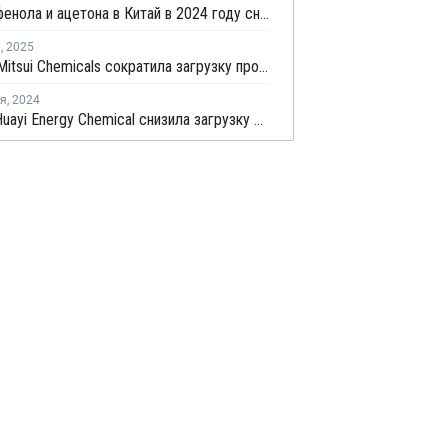
Импорт фенола и ацетона в Китай в 2024 году снизился из-за роста внутреннего производства
я
,
2025
Sinopec Mitsui Chemicals сократила загрузку производства БФА в Китае
ря
,
2024
Guangxi Huayi Energy Chemical снизила загрузку производства БФА в Китае