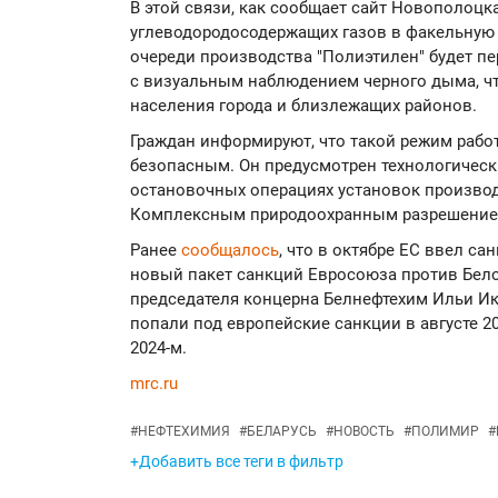
В этой связи, как сообщает сайт Новополоц
углеводородосодержащих газов в факельную 
очереди производства "Полиэтилен" будет пе
с визуальным наблюдением черного дыма, ч
населения города и близлежащих районов.
Граждан информируют, что такой режим рабо
безопасным. Он предусмотрен технологическ
остановочных операциях установок производс
Комплексным природоохранным разрешением
Ранее
сообщалось
, что в октябре ЕС ввел с
новый пакет санкций Евросоюза против Бел
председателя концерна Белнефтехим Ильи Ик
попали под европейские санкции в августе 20
2024-м.
mrc.ru
#
НЕФТЕХИМИЯ
#
БЕЛАРУСЬ
#
НОВОСТЬ
#
ПОЛИМИР
#
+Добавить все теги в фильтр