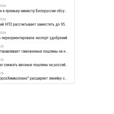
2026
Мишустин и премьер-министр Белоруссии обсудили сотрудничество РФ и Белоруссии в сфере углеводородов
2026
Мозырский НПЗ рассчитывает заместить до 95% импорта полипропилена в Беларуси
2026
 переориентировала экспорт удобрений
026
ЕС приостанавливает таможенные пошлины на некоторые удобрения, но не из РФ
026
ЕС не стал снижать ввозные пошлины на российские удобрения
026
"Светлогорск­Химволокно" расширяет линейку соэкструзионных пленок