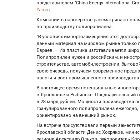
представителем "China Energy International 
Yarreg
.
Компании в партнерстве рассматривают воз
по производству полипропилена.
"В условиях импортозамещения этот долгосро
данный материал на мировом рынке только п
Евраев. – Из пластика изготавливается широ
Полипропилен нужен и российским, и иностр
строительстве, автомобилестроении, бытовой
свою очередь, получаем современное предпри
налоги и рост промышленного производства 
В настоящее время потенциальные инвесто
в Ярославле и Рыбинске. Предварительный о
в 28 млрд рублей. Мощности производства по
гранулированного полипропилена ежегодно, 
ориентировано на внешний рынок.
На встрече присутствовали первый заместит
Ярославской области Денис Хохряков, мини
региона Александр Ольхов, руководитель Ко