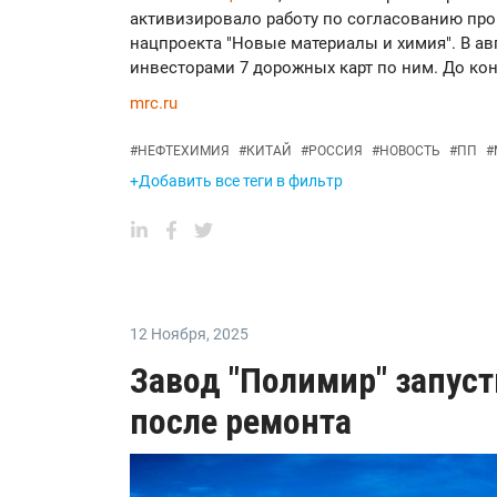
активизировало работу по согласованию про
нацпроекта "Новые материалы и химия". В ав
инвесторами 7 дорожных карт по ним. До кон
mrc.ru
#
НЕФТЕХИМИЯ
#
КИТАЙ
#
РОССИЯ
#
НОВОСТЬ
#
ПП
#
+Добавить все теги в фильтр
12 Ноября
,
2025
Завод "Полимир" запус
после ремонта