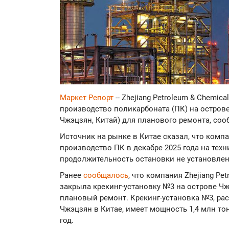
Маркет Репорт
-- Zhejiang Petroleum & Chemic
производство поликарбоната (ПК) на остров
Чжэцзян, Китай) для планового ремонта, со
Источник на рынке в Китае сказал, что компа
производство ПК в декабре 2025 года на техн
продолжительность остановки не установле
Ранее
сообщалось
, что компания Zhejiang Pe
закрыла крекинг-установку №3 на острове Чж
плановый ремонт. Крекинг-установка №3, р
Чжэцзян в Китае, имеет мощность 1,4 млн тон
год.