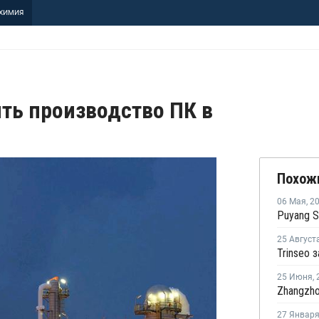
ХИМИЯ
ть производство ПК в
Похож
06 Мая
,
2
25 Август
25 Июня
,
27 Январ