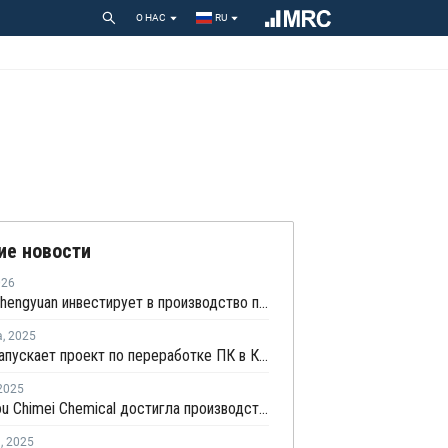
О НАС
RU
ие новости
026
Puyang Shengyuan инвестирует в производство поликарбоната в Туркменистане
а
,
2025
Trinseo запускает проект по переработке ПК в Китае
2025
Zhangzhou Chimei Chemical достигла производства по спецификации на новой линии поликарбоната в Китае
я
,
2025