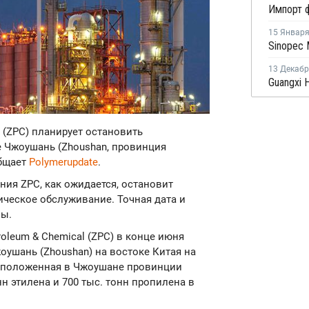
15 Январ
13 Декаб
al (ZPC) планирует остановить
е Чжоушань (Zhoushan, провинция
общает
Polymerupdate
.
ния ZPC, как ожидается, остановит
ическое обслуживание. Точная дата и
ны.
troleum & Chemical (ZPC) в конце июня
оушань (Zhoushan) на востоке Китая на
асположенная в Чжоушане провинции
н этилена и 700 тыс. тонн пропилена в