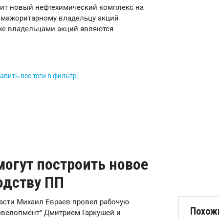
роит новый нефтехимический комплекс на
т мажоритарному владельцу акций
 же владельцами акций являются
авить все теги в фильтр
могут построить новое
одству ПП
ласти Михаил Евраев провел рабочую
Похож
евелопмент" Дмитрием Гаркушей и