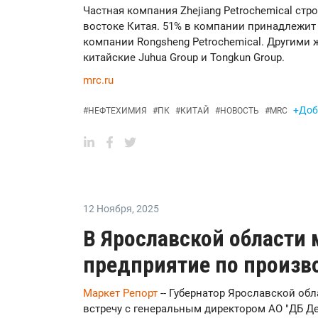
Частная компания Zhejiang Petrochemical ст
востоке Китая. 51% в компании принадлежи
компании Rongsheng Petrochemical. Другими
китайские Juhua Group и Tongkun Group.
mrc.ru
+Доб
#
НЕФТЕХИМИЯ
#
ПК
#
КИТАЙ
#
НОВОСТЬ
#
MRC
12 Ноября
,
2025
В Ярославской области 
предприятие по произв
Маркет Репорт
-- Губернатор Ярославской об
встречу с генеральным директором АО "ДБ Д