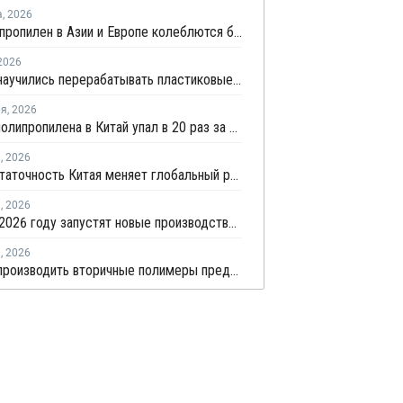
а
,
2026
Цены на пропилен в Азии и Европе колеблются близ уровня в USD1000
2026
В Китае научились перерабатывать пластиковые отходы в реактивное топливо с эффективностью 82%
ля
,
2026
Импорт полипропилена в Китай упал в 20 раз за пять лет
я
,
2026
Самодостаточность Китая меняет глобальный рынок полипропилена
я
,
2026
В КНР в 2026 году запустят новые производства ПП совокупной мощностью 4,9 млн тонн
я
,
2026
В Китае производить вторичные полимеры предложили по принципу конструкторов LEGO