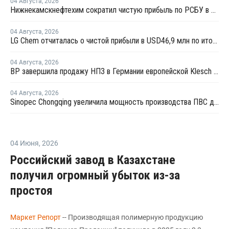
04 Августа
,
2026
Нижнекамскнефтехим сократил чистую прибыль по РСБУ в 15 раз в первом полугодии
04 Августа
,
2026
LG Chem отчиталась о чистой прибыли в USD46,9 млн по итогам второго квартала 2026 года
04 Августа
,
2026
BP завершила продажу НПЗ в Германии европейской Klesch Group
04 Августа
,
2026
Sinopec Chongqing увеличила мощность производства ПВС до 210 тысяч тонн
04 Июня
,
2026
Российский завод в Казахстане
получил огромный убыток из-за
простоя
Маркет Репорт
-- Производящая полимерную продукцию