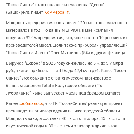
"Тосол-Синтез" стал совладельцем завода "Девон"
(Башкирия), пишет
Коммерсант
.
Мощность предприятия составляет 120 тыс. тонн смазочных
материалов в год. По данным ЕГРЮЛ, в мае компания
получила 32,9% предприятия, входящего в топ-10 российских
производителей масел. Доли также приобрели управляющий
"Тосол-Синтез-Инвест" Олег Михайлов (5%) и другие физлица.
Выручка "Девона" в 2025 году снизилась на 5%, до 3,7 млрд
руб., чистая прибыль — на 45%, до 42,4 млн руб. Ранее "Тосол-
Синтез" уже объявил о стратегическом партнерстве с
бывшим заводом Total в Калужской области ("Топ
Лубрикантс", ныне выпускает масла под брендом Lemarc).
Ранее
сообщалось
, что ГК "Тосол-Синтез" реализует проект
производства эпихлоргидрина в Нижегородской области.
Мощность завода составит 40 тыс. тонн хлора, 45 тыс. тонн
каустической соды и 30 тыс. тонн эпихлоргидрина в год.