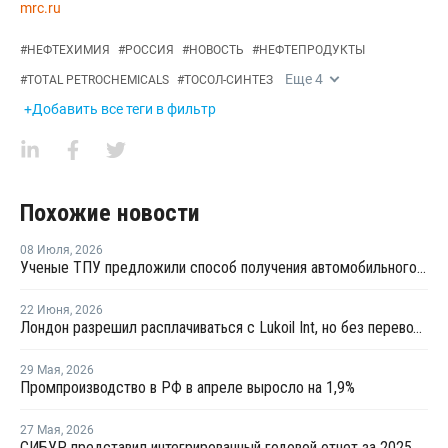
mrc.ru
#
НЕФТЕХИМИЯ
#
РОССИЯ
#
НОВОСТЬ
#
НЕФТЕПРОДУКТЫ
Еще
4
#
TOTAL PETROCHEMICALS
#
ТОСОЛ-СИНТЕЗ
+Добавить все теги в фильтр
Похожие новости
08 Июля
,
2026
Ученые ТПУ предложили способ получения автомобильного бензина из пластиковых отходов
22 Июня
,
2026
Лондон разрешил расплачиваться с Lukoil Int, но без перевода средств Лукойлу
29 Мая
,
2026
Промпроизводство в РФ в апреле выросло на 1,9%
27 Мая
,
2026
СИБУР представил интегрированный годовой отчет за 2025 год