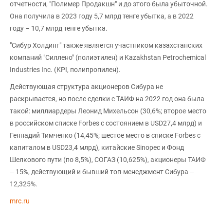
отчетности, "Полимер Продакшн" и до этого была убыточной.
Она получила в 2023 году 5,7 млрд тенге убытка, а в 2022
году – 10,7 млрд тенге убытка.
"Сибур Холдинг" также является участником казахстанских
компаний "Силлено" (полиэтилен) и Kazakhstan Petrochemical
Industries Inc. (KPI, полипропилен).
Действующая структура акционеров Сибура не
раскрывается, но после сделки с ТАИФ на 2022 год она была
такой: миллиардеры Леонид Михельсон (30,6%; второе место
в российском списке Forbes с состоянием в USD27,4 млрд) и
Геннадий Тимченко (14,45%; шестое место в списке Forbes с
капиталом в USD23,4 млрд), китайские Sinopec и Фонд
Шелкового пути (по 8,5%), СОГАЗ (10,625%), акционеры ТАИФ
– 15%, действующий и бывший топ-менеджмент Сибура –
12,325%.
mrc.ru