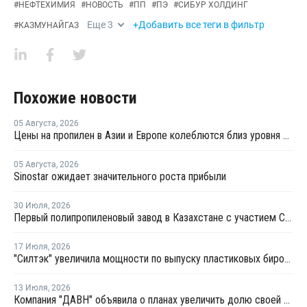
#
НЕФТЕХИМИЯ
#
НОВОСТЬ
#
ПП
#
ПЭ
#
СИБУР ХОЛДИНГ
Еще
3
+Добавить все теги в фильтр
#
КАЗМУНАЙГАЗ
Похожие новости
05 Августа
,
2026
Цены на пропилен в Азии и Европе колеблются близ уровня в USD1000
05 Августа
,
2026
Sinostar ожидает значительного роста прибыли
30 Июля
,
2026
Первый полипропиленовый завод в Казахстане с участием СИБУРа терпит убытки
17 Июля
,
2026
"Силтэк" увеличила мощности по выпуску пластиковых бирок для животных
13 Июля
,
2026
Компания "ДАВН" объявила о планах увеличить долю своей полимерной продукции в России