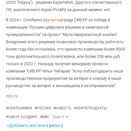
(ООО "Наука") - решение ExpertMVA. Другого отечественного
ПО, аналогичного Aspen ProMV, на данный момент нет.
В 2024 г. ComNews
вручил
награду СИБУР за победу в
номинации "Лучшее цифровое решение в химической
промышленности" за проект "Мультивариантный анализ".
Внедрение этого решения позволило производству работать
более года без остановки, что принесло компании более 9000
тонн дополнительного полиэтилена, или более 250 млн руб.
только в 2022 г. Награду получил менеджер проекта
компании "СИБУР" Илья Чебарев: "Хочу поблагодарить наше
производственное предприятие за интерес к новому и наше
руководство за интерес к инновациям и экспериментам".
mrc.ru
#
НЕФТЕХИМИЯ
#
РОССИЯ
#
НОВОСТЬ
#
НЕФТЕПРОДУКТЫ
Еще
2
#
СИБУР ХОЛДИНГ
#
MRC
+Добавить все теги в фильтр