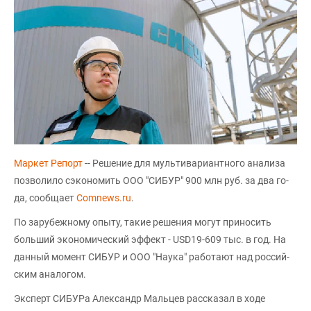
Маркет Репорт
-- Ре­шение для муль­ти­вариан­тно­го ана­лиза
поз­во­лило сэ­коно­мить ООО "СИБУР" 900 млн руб. за два го­
да, сообщает
Сomnews.ru
.
По за­рубеж­но­му опы­ту, та­кие ре­шения мо­гут при­носить
боль­ший эко­номи­чес­кий эф­фект - USD19-609 тыс. в год. На
дан­ный мо­мент СИБУР и ООО "Нау­ка" ра­ботают над рос­сий­
ским ана­логом.
Эксперт СИБУРа Александр Мальцев рассказал в ходе