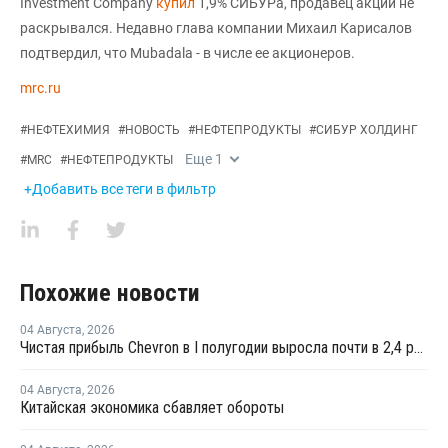
Investment Company
купил
1,9% СИБУРа, продавец акций не
раскрывался. Недавно глава компании Михаил Карисалов
подтвердил, что Mubadala - в числе ее акционеров.
mrc.ru
#
НЕФТЕХИМИЯ
#
НОВОСТЬ
#
НЕФТЕПРОДУКТЫ
#
СИБУР ХОЛДИНГ
Еще
1
#
MRC
#
НЕФТЕПРОДУКТЫ
+Добавить все теги в фильтр
Похожие новости
04 Августа
,
2026
Чистая прибыль Chevron в I полугодии выросла почти в 2,4 раза
04 Августа
,
2026
Китайская экономика сбавляет обороты