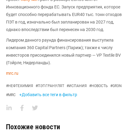
Инновационного фонда ЕС. Запуск предприятия, которое
будет способно перерабатывать EUR40 тыс. тонн отходов
ПЭТ в год, изначально был запланирован на 2027 год,
однако впоследствии был перенесен на 2030 год.
Лидером данного раунда финансирования выступила
компания 360 Capital Partners (Париж); также к числу
инвесторов присоединился новый партнер — VP Textile BV
(Гойрле, Нидерланды).
mrc.ru
#
НЕФТЕХИМИЯ
#
ПЭТ-ГРАНУЛЯТ
#
ИСПАНИЯ
#
НОВОСТЬ
#
GR3N
+Добавить все теги в фильтр
#
MRC
Похожие новости