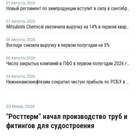
07 Августа
,
2026
Новый регламент по химпродукции вступит в силу в сентябре 2027 года
07 Августа
,
2026
Mitsubishi Chemical увеличила выручку на 14% в первом квартале японского финансового года
06 Августа
,
2026
Borouge снизила выручку в первом полугодии на 5%
06 Августа
,
2026
Число закрытых компаний в ПФО в первом полугодии 2026 года вдвое превысило число новых
04 Августа
,
2026
Нижнекамскнефтехим сократил чистую прибыль по РСБУ в 15 раз в первом полугодии
03 Июня
,
2026
"Росттерм" начал производство труб и
фитингов для судостроения