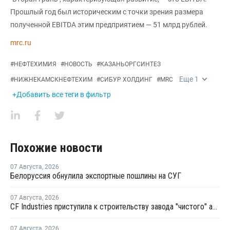
Прошлый год был историческим с точки зрения размера
полученной EBITDA этим предприятием — 51 млрд рублей.
mrc.ru
#
НЕФТЕХИМИЯ
#
НОВОСТЬ
#
КАЗАНЬОРГСИНТЕЗ
Еще
1
#
НИЖНЕКАМСКНЕФТЕХИМ
#
СИБУР ХОЛДИНГ
#
MRC
+Добавить все теги в фильтр
Похожие новости
07 Августа
,
2026
Белоруссия обнулила экспортные пошлины на СУГ
07 Августа
,
2026
CF Industries приступила к строительству завода "чистого" аммиака за USD4 миллиарда
07 Августа
,
2026