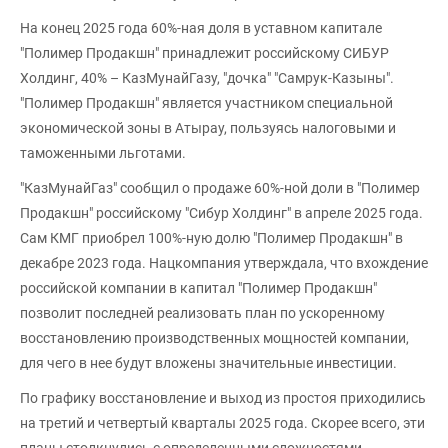
На конец 2025 года 60%-ная доля в уставном капитале
"Полимер Продакшн" принадлежит российскому СИБУР
Холдинг, 40% – КазМунайГазу, "дочка" "Самрук-Казыны".
"Полимер Продакшн" является участником специальной
экономической зоны в Атырау, пользуясь налоговыми и
таможенными льготами.
"КазМунайГаз" сообщил о продаже 60%-ной доли в "Полимер
Продакшн" российскому "Сибур Холдинг" в апреле 2025 года.
Сам КМГ приобрел 100%-ную долю "Полимер Продакшн" в
декабре 2023 года. Нацкомпания утверждала, что вхождение
российской компании в капитал "Полимер Продакшн"
позволит последней реализовать план по ускоренному
восстановлению производственных мощностей компании,
для чего в нее будут вложены значительные инвестиции.
По графику восстановление и выход из простоя приходились
на третий и четвертый кварталы 2025 года. Скорее всего, эти
планы столкнулись с определенными сложностями.