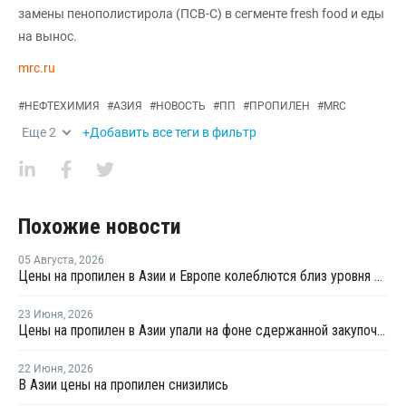
замены пенополистирола (ПСВ-С) в сегменте fresh food и еды
на вынос.
mrc.ru
#
НЕФТЕХИМИЯ
#
АЗИЯ
#
НОВОСТЬ
#
ПП
#
ПРОПИЛЕН
#
MRC
Еще
2
+Добавить все теги в фильтр
Похожие новости
05 Августа
,
2026
Цены на пропилен в Азии и Европе колеблются близ уровня в USD1000
23 Июня
,
2026
Цены на пропилен в Азии упали на фоне сдержанной закупочной активности
22 Июня
,
2026
В Азии цены на пропилен снизились