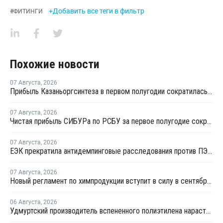
+Добавить все теги в фильтр
#
ФИТИНГИ
Похожие новости
07 Августа
,
2026
Прибыль Казаньоргсинтеза в первом полугодии сократилась более чем в 2 раза
07 Августа
,
2026
Чистая прибыль СИБУРа по РСБУ за первое полугодие сократилась в 3,6 раза
07 Августа
,
2026
ЕЭК прекратила антидемпинговые расследования против ПЭ и ПП из Азербайджана и Туркменистана
07 Августа
,
2026
Новый регламент по химпродукции вступит в силу в сентябре 2027 года
06 Августа
,
2026
Удмуртский производитель вспененного полиэтилена нарастит выпуск на 15%