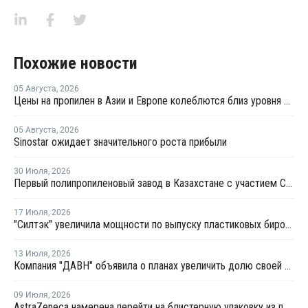
Похожие новости
05 Августа
,
2026
Цены на пропилен в Азии и Европе колеблются близ уровня в USD1000
05 Августа
,
2026
Sinostar ожидает значительного роста прибыли
30 Июля
,
2026
Первый полипропиленовый завод в Казахстане с участием СИБУРа терпит убытки
17 Июля
,
2026
"Силтэк" увеличила мощности по выпуску пластиковых бирок для животных
13 Июля
,
2026
Компания "ДАВН" объявила о планах увеличить долю своей полимерной продукции в России
09 Июля
,
2026
AstraZeneca намерена перейти на блистерную упаковку из полипропилена