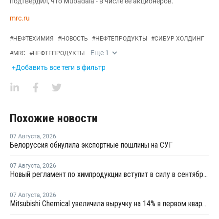
подтвердил, что Mubadala - в числе ее акционеров.
mrc.ru
#
НЕФТЕХИМИЯ
#
НОВОСТЬ
#
НЕФТЕПРОДУКТЫ
#
СИБУР ХОЛДИНГ
Еще
1
#
MRC
#
НЕФТЕПРОДУКТЫ
+Добавить все теги в фильтр
Похожие новости
07 Августа
,
2026
Белоруссия обнулила экспортные пошлины на СУГ
07 Августа
,
2026
Новый регламент по химпродукции вступит в силу в сентябре 2027 года
07 Августа
,
2026
Mitsubishi Chemical увеличила выручку на 14% в первом квартале японского финансового года