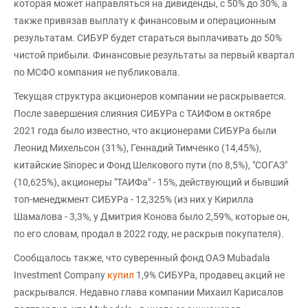
которая может направляться на дивиденды, с 50% до 30%, а
также привязав выплату к финансовым и операционным
результатам. СИБУР будет стараться выплачивать до 50%
чистой прибыли. Финансовые результаты за первый квартал
по МСФО компания не публиковала.
Текущая структура акционеров компании не раскрывается.
После завершения слияния СИБУРа с ТАИФом в октябре
2021 года было известно, что акционерами СИБУРа были
Леонид Михельсон (31%), Геннадий Тимченко (14,45%),
китайские Sinopec и Фонд Шелкового пути (по 8,5%), "СОГАЗ"
(10,625%), акционеры "ТАИФа" - 15%, действующий и бывший
топ-менеджмент СИБУРа - 12,325% (из них у Кирилла
Шамалова - 3,3%, у Дмитрия Конова было 2,59%, которые он,
по его словам, продал в 2022 году, не раскрыв покупателя).
Сообщалось также, что суверенный фонд ОАЭ Mubadala
Investment Company
купил
1,9% СИБУРа, продавец акций не
раскрывался. Недавно глава компании Михаил Карисалов