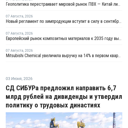
Геополитика перестраивает мировой рынок ПВХ — Китай лидирует в экспорте
07 Августа
,
2026
Новый регламент по химпродукции вступит в силу в сентябре 2027 года
07 Августа
,
2026
Европейский рынок композитных материалов к 2035 году вырастет до USD47,5 млрд
07 Августа
,
2026
Mitsubishi Chemical увеличила выручку на 14% в первом квартале японского финансового года
03 Июня
,
2026
СД СИБУРа предложил направить 6,7
млрд рублей на дивиденды и утвердил
политику о трудовых династиях