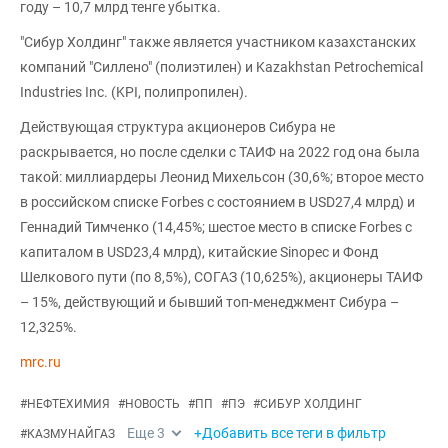
году – 10,7 млрд тенге убытка.
"Сибур Холдинг" также является участником казахстанских
компаний "Силлено" (полиэтилен) и Kazakhstan Petrochemical
Industries Inc. (KPI, полипропилен).
Действующая структура акционеров Сибура не
раскрывается, но после сделки с ТАИФ на 2022 год она была
такой: миллиардеры Леонид Михельсон (30,6%; второе место
в российском списке Forbes с состоянием в USD27,4 млрд) и
Геннадий Тимченко (14,45%; шестое место в списке Forbes с
капиталом в USD23,4 млрд), китайские Sinopec и Фонд
Шелкового пути (по 8,5%), СОГАЗ (10,625%), акционеры ТАИФ
– 15%, действующий и бывший топ-менеджмент Сибура –
12,325%.
mrc.ru
#
НЕФТЕХИМИЯ
#
НОВОСТЬ
#
ПП
#
ПЭ
#
СИБУР ХОЛДИНГ
Еще
3
+Добавить все теги в фильтр
#
КАЗМУНАЙГАЗ