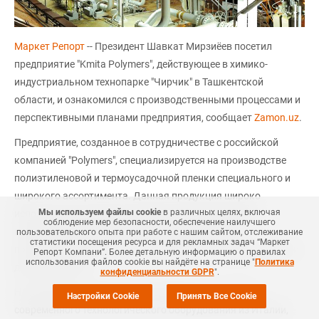
Маркет Репорт
-- Президент Шавкат Мирзиёев посетил
предприятие "Kmita Polymers", действующее в химико-
индустриальном технопарке "Чирчик" в Ташкентской
области, и ознакомился с производственными процессами и
перспективными планами предприятия, сообщает
Zamon.uz
.
Предприятие, созданное в сотрудничестве с российской
компанией "Polymers", специализируется на производстве
полиэтиленовой и термоусадочной пленки специального и
широкого ассортимента. Данная продукция широко
Мы используем файлы cookie
в различных целях, включая
используется в качестве упаковочного материала в
соблюдение мер безопасности, обеспечение наилучшего
пищевой, фармацевтической промышленности,
пользовательского опыта при работе с нашим сайтом, отслеживание
статистики посещения ресурса и для рекламных задач “Маркет
производстве строительных материалов, бытовой техники и
Репорт Компани”. Более детальную информацию о правилах
использования файлов cookie вы найдёте на странице "
Политика
других отраслях.
конфиденциальности GDPR
".
На предприятии налажено производство на основе
Настройки Cookie
Принять Все Cookie
современного технологического оборудования из Италии,