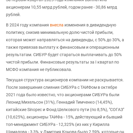
акционерам 10,55 млрд рублей, годом ранее - 30,86 млрд
рублей.
В 2024 году компания
внесла
изменения в дивидендную
политику, снизив минимальную долю чистой прибыли,
которая может направляться на дивиденды, с 50% до 30%, а
также привязав выплату к финансовым и операционным
результатам. СИБУР будет стараться выплачивать до 50%
чистой прибыли. Финансовые результаты за I квартал по
МСФО компания не публиковала.
Текущая структура акционеров компании не раскрывается.
После завершения слияния СИБУРа с ТАИФом в октябре
2021 года было известно, что акционерами СИБУРа были
Леонид Михельсон (31%), Геннадий Тимченко (14,45%),
китайские Sinopec и Фонд Шелкового пути (по 8,5%), "СОГАЗ"
(10,625%), акционеры ТАИФа - 15%, действующий и бывший
топ-менеджмент СИБУРа - 12,325% (из них у Кирилла
Шамалова - 3,3%, у Дмитрия Конова было 2,59%, которые он,