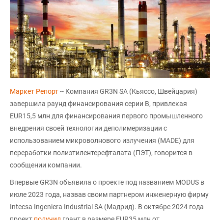
Маркет Репорт
-- Компания GR3N SA (Кьяссо, Швейцария)
завершила раунд финансирования серии B, привлекая
EUR15,5 млн для финансирования первого промышленного
внедрения своей технологии деполимеризации с
использованием микроволнового излучения (MADE) для
переработки полиэтилентерефталата (ПЭТ), говорится в
сообщении компании.
Впервые GR3N объявила о проекте под названием MODUS в
июле 2023 года, назвав своим партнером инженерную фирму
Intecsa Ingeniera Industrial SA (Мадрид). В октябре 2024 года
проект
получил
грант в размере EUR35 млн от