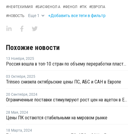
#
НЕФТЕХИМИЯ
#
БИСФЕНОЛ А
#
ФЕНОЛ
#
ПК
#
ЕВРОПА
Еще
1
+Добавить все теги в фильтр
#
НОВОСТЬ
Похожие новости
13 Ноября
,
2025
Россия вошла в топ-10 стран по объему переработки пластмасс за 2024 год
03 Октября
,
2025
Trinseo снизила октябрьские цены ПС, АБС и САН в Европе
20 Сентября
,
2024
Ограниченные поставки стимулируют рост цен на ацетон в Европе
28 Мая
,
2024
Цены ПК остаются стабильными на мировом рынке
18 Марта
,
2024