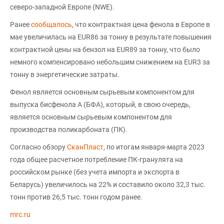
северо-западной Европе (NWE).
Ранее
сообщалось
, что контрактная цена фенола в Европе в
мае увеличилась на EUR86 за тонну в результате повышения
контрактной цены на бензол на EUR89 за тонну, что было
немного компенсировано небольшим снижением на EUR3 за
тонну в энергетические затраты.
Фенол является основным сырьевым компонентом для
выпуска бисфенола А (БФА), который, в свою очередь,
является основным сырьевым компонентом для
производства поликарбоната (ПК).
Согласно обзору
СканПласт
, по итогам января-марта 2023
года общее расчетное потребление ПК-гранулята на
российском рынке (без учета импорта и экспорта в
Беларусь) увеличилось на 22% и составило около 32,3 тыс.
тонн против 26,5 тыс. тонн годом ранее.
mrc.ru