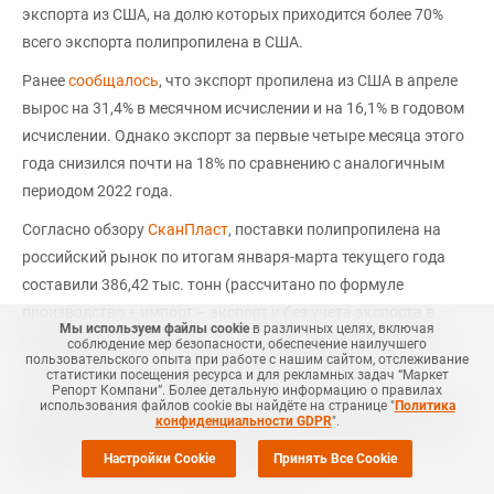
экспорта из США, на долю которых приходится более 70%
всего экспорта полипропилена в США.
Ранее
сообщалось
, что экспорт пропилена из США в апреле
вырос на 31,4% в месячном исчислении и на 16,1% в годовом
исчислении. Однако экспорт за первые четыре месяца этого
года снизился почти на 18% по сравнению с аналогичным
периодом 2022 года.
Согласно обзору
СканПласт
, поставки полипропилена на
российский рынок по итогам января-марта текущего года
составили 386,42 тыс. тонн (рассчитано по формуле
производство + импорт – экспорт и без учета экспорта в
Мы используем файлы cookie
в различных целях, включая
Беларусь и Казахстан), что на 9% больше показателя 2022
соблюдение мер безопасности, обеспечение наилучшего
пользовательского опыта при работе с нашим сайтом, отслеживание
года. Выросли поставки исключительно ПП-гомо.
статистики посещения ресурса и для рекламных задач “Маркет
Репорт Компани”. Более детальную информацию о правилах
Крупнейшие производители полипропилена в США включают
использования файлов cookie вы найдёте на странице "
Политика
конфиденциальности GDPR
".
Braskem, ExxonMobil, Formosa, INEOS, LyondellBasell, Pinnacle
Настройки Cookie
Принять Все Cookie
Polymers, Phillips 66 и Total Petrochemicals.