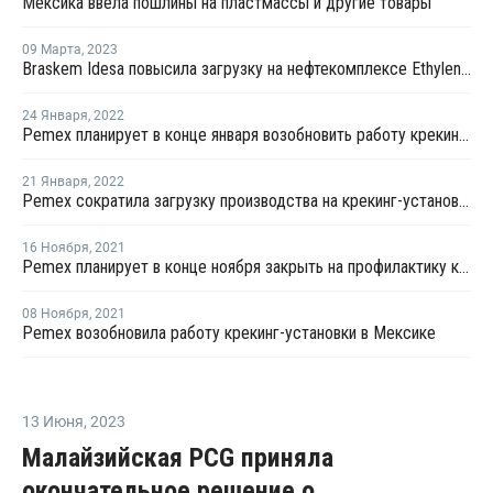
Мексика ввела пошлины на пластмассы и другие товары
09 Марта
,
2023
Braskem Idesa повысила загрузку на нефтекомплексе Ethylene XXI
24 Января
,
2022
Pemex планирует в конце января возобновить работу крекинг-установки в Мексике
21 Января
,
2022
Pemex сократила загрузку производства на крекинг-установке в Мексике
16 Ноября
,
2021
Pemex планирует в конце ноября закрыть на профилактику крекинг-установку в Мексике
08 Ноября
,
2021
Pemex возобновила работу крекинг-установки в Мексике
13 Июня
,
2023
Малайзийская PCG приняла
окончательное решение о