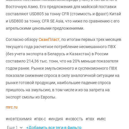
Восточную Азию. Его предложения для майской поставки
составляют USD805 за тонну CFR (стоимость и фрахт) Китай
и USD800 за тонну, CFR SE Asia, что ниже по сравнению с его
апрельскими ценовыми предложениями.
Согласно обзору
СканПласт
, по итогам первых трех месяцев
текущего года расчетное потребление несмешанного ПВХ
(без учета экспорта в Беларусь и Казахстан) в России
составило 214,36 тыс. тонн, что на 20% меньше показателя
годом ранее. Рынки эмульсионного и суспензионного ПВХ
показали снижение спроса в силу аналогичной ситуации на
рынке готовой продукции, наибольшее падение спроса
пришлось на эмульсию, в том числе и из-за запрета на
экспорт смолы из Европы.
mrc.ru
#
НЕФТЕХИМИЯ
#
ПВХ-С
#
ИНДИЯ
#
НОВОСТЬ
#
ПВХ
#
MRC
Еще
1
+Добавить все теги в фильтр