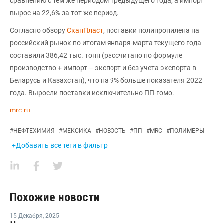
сравнению с тем же периодом предыдущего года, а импорт
вырос на 22,6% за тот же период.
Согласно обзору
СканПласт
, поставки полипропилена на
российский рынок по итогам января-марта текущего года
составили 386,42 тыс. тонн (рассчитано по формуле
производство + импорт – экспорт и без учета экспорта в
Беларусь и Казахстан), что на 9% больше показателя 2022
года. Выросли поставки исключительно ПП-гомо.
mrc.ru
#
НЕФТЕХИМИЯ
#
МЕКСИКА
#
НОВОСТЬ
#
ПП
#
MRC
#
ПОЛИМЕРЫ
+Добавить все теги в фильтр
Похожие новости
15 Декабря
,
2025