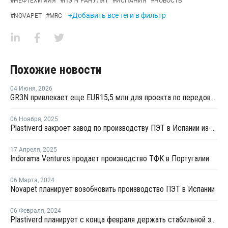
#
НЕФТЕХИМИЯ
#
ПЭТ-ГРАНУЛЯТ
#
ИСПАНИЯ
#
НОВОСТЬ
+Добавить все теги в фильтр
#
NOVAPET
#
MRC
Похожие новости
04 Июня
,
2026
GR3N привлекает еще EUR15,5 млн для проекта по передовой переработке ПЭТ в Испании
06 Ноября
,
2025
Plastiverd закроет завод по производству ПЭТ в Испании из-за высоких издержек и дешевого импорта
17 Апреля
,
2025
Indorama Ventures продает производство ТФК в Португалии
06 Марта
,
2024
Novapet планирует возобновить производство ПЭТ в Испании
06 Февраля
,
2024
Plastiverd планирует с конца февраля держать стабильной загрузку производства ПЭТ в Испании