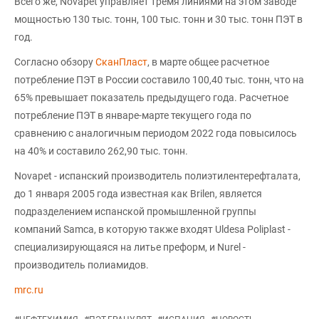
Всего же, Novapet управляет тремя линиями на этом заводе
мощностью 130 тыс. тонн, 100 тыс. тонн и 30 тыс. тонн ПЭТ в
год.
Согласно обзору
СканПласт
, в марте общее расчетное
потребление ПЭТ в России составило 100,40 тыс. тонн, что на
65% превышает показатель предыдущего года. Расчетное
потребление ПЭТ в январе-марте текущего года по
сравнению с аналогичным периодом 2022 года повысилось
на 40% и составило 262,90 тыс. тонн.
Novapet - испанский производитель полиэтилентерефталата,
до 1 января 2005 года известная как Brilen, является
подразделением испанской промышленной группы
компаний Samca, в которую также входят Uldesa Poliplast -
специализирующаяся на литье преформ, и Nurel -
производитель полиамидов.
mrc.ru