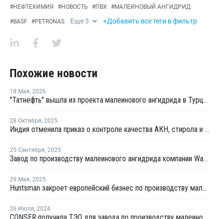
#
НЕФТЕХИМИЯ
#
НОВОСТЬ
#
ПВХ
#
МАЛЕИНОВЫЙ АНГИДРИД
Еще
3
+Добавить все теги в фильтр
#
BASF
#
PETRONAS
Похожие новости
18 Мая
,
2026
"Татнефть" вышла из проекта малеинового ангидрида в Турции
28 Октября
,
2025
Индия отменила приказ о контроле качества АКН, стирола и малеинового ангидрида
25 Сентября
,
2025
Завод по производству малеинового ангидрида компании Wanhua Chemical повысил производительность
29 Мая
,
2025
Huntsman закроет европейский бизнес по производству малеинового ангидрида
26 Июля
,
2024
CONSER получила ТЭО для завода по производству малеинового ангидрида в Северной Америке