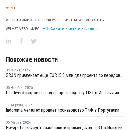
mrc.ru
#
НЕФТЕХИМИЯ
#
ПЭТ-ГРАНУЛЯТ
#
ИСПАНИЯ
#
НОВОСТЬ
+Добавить все теги в фильтр
#
PLASTIVERD
#
MRC
Похожие новости
04 Июня
,
2026
GR3N привлекает еще EUR15,5 млн для проекта по передовой переработке ПЭТ в Испании
06 Ноября
,
2025
Plastiverd закроет завод по производству ПЭТ в Испании из-за высоких издержек и дешевого импорта
17 Апреля
,
2025
Indorama Ventures продает производство ТФК в Португалии
06 Марта
,
2024
Novapet планирует возобновить производство ПЭТ в Испании