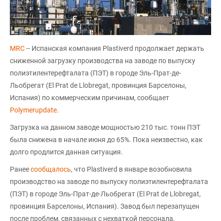
MRC
-- Испанская компания Plastiverd продолжает держать
сниженной загрузку производства на заводе по выпуску
полиэтилентерефталата (ПЭТ) в городе Эль-Прат-де-
Льобрегат (El Prat de Llobregat, провинция Барселоны,
Испания) по коммерческим причинам, сообщает
Polymerupdate
.
Загрузка на данном заводе мощностью 210 тыс. тонн ПЭТ
была снижена в начале июня до 65%. Пока неизвестно, как
долго продлится данная ситуация.
Ранее
сообщалось
, что Plastiverd в январе возобновила
производство на заводе по выпуску полиэтилентерефталата
(ПЭТ) в городе Эль-Прат-де-Льобрегат (El Prat de Llobregat,
провинция Барселоны, Испания). Завод был перезапущен
после проблем, связанных с нехваткой персонала,