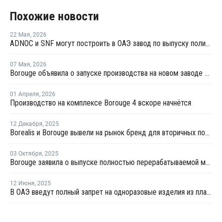
Похожие новости
22 Мая
,
2026
ADNOC и SNF могут построить в ОАЭ завод по выпуску полимеров для увеличения нефтеотдачи
07 Мая
,
2026
Borouge объявила о запуске производства на новом заводе сшитого полиэтилена в ОАЭ
01 Апреля
,
2026
Производство на комплексе Borouge 4 вскоре начнётся
12 Декабря
,
2025
Borealis и Borouge вывели на рынок бренд для вторичных полиолефинов
03 Октября
,
2025
Borouge заявила о выпуске полностью перерабатываемой мономатериальной упаковки
12 Июня
,
2025
В ОАЭ введут полный запрет на одноразовые изделия из пластика