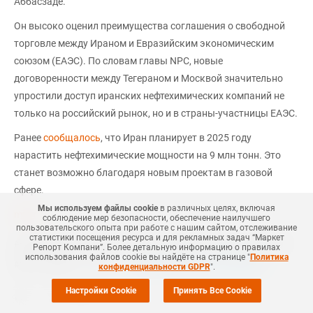
Аббасзаде.
Он высоко оценил преимущества соглашения о свободной
торговле между Ираном и Евразийским экономическим
союзом (ЕАЭС). По словам главы NPC, новые
договоренности между Тегераном и Москвой значительно
упростили доступ иранских нефтехимических компаний не
только на российский рынок, но и в страны-участницы ЕАЭС.
Ранее
сообщалось
, что Иран планирует в 2025 году
нарастить нефтехимические мощности на 9 млн тонн. Это
станет возможно благодаря новым проектам в газовой
сфере.
Мы используем файлы cookie
в различных целях, включая
mrc.ru
соблюдение мер безопасности, обеспечение наилучшего
пользовательского опыта при работе с нашим сайтом, отслеживание
статистики посещения ресурса и для рекламных задач “Маркет
#
НЕФТЕХИМИЯ
#
ИРАН
#
РОССИЯ
#
НОВОСТЬ
#
НЕФТЕПРОДУКТЫ
Репорт Компани”. Более детальную информацию о правилах
использования файлов cookie вы найдёте на странице "
Политика
Еще
3
+Добавить все теги в фильтр
#
NPC ALLIANCE
конфиденциальности GDPR
".
Настройки Cookie
Принять Все Cookie