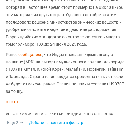
которая в настоящее время стоит примерно на USD40 ниже,
чем материал из других стран. Однако в декабре за этим
последовало решение Министерства химических веществ и
удобрений отложить введение в действие распоряжения
Бюро индийских стандартов о контроле качества импорта
гомополимера ПВХ до 24 июня 2025 года.
Ранее
сообщалось
, что Индия ввела антидемпинговую
пошлину (ADD) на импорт эмульсионного поливинилхлорида
(ПВХ) из Китая, Южной Кореи, Малайзии, Норвегии, Тайваня
и Таиланда. Ограничения вводятся сроком на пять лет, если
не будут отменены ранее. Ставка пошлины составит USD707
за тонну.
mrc.ru
#
НЕФТЕХИМИЯ
#
ПВХ-С
#
КИТАЙ
#
ИНДИЯ
#
НОВОСТЬ
#
ПВХ
Еще
2
+Добавить все теги в фильтр