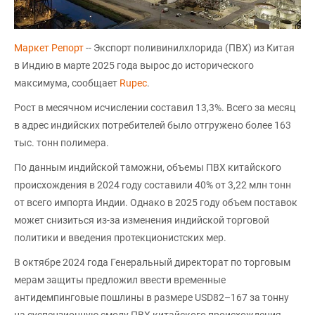
Маркет Репорт
-- Экспорт поливинилхлорида (ПВХ) из Китая
в Индию в марте 2025 года вырос до исторического
максимума, сообщает
Rupec
.
Рост в месячном исчислении составил 13,3%. Всего за месяц
в адрес индийских потребителей было отгружено более 163
тыс. тонн полимера.
По данным индийской таможни, объемы ПВХ китайского
происхождения в 2024 году составили 40% от 3,22 млн тонн
от всего импорта Индии. Однако в 2025 году объем поставок
может снизиться из-за изменения индийской торговой
политики и введения протекционистских мер.
В октябре 2024 года Генеральный директорат по торговым
мерам защиты предложил ввести временные
антидемпинговые пошлины в размере USD82–167 за тонну
на суспензионную смолу ПВХ китайского происхождения,