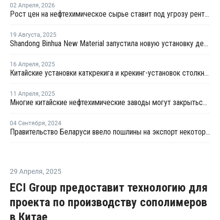
02 Апреля
,
2026
Рост цен на нефтехимическое сырье ставит под угрозу рентабельность российских переработчиков пластмасс
19 Августа
,
2025
Shandong Binhua New Material запустила новую установку дегидрирования пропана в Китае
16 Апреля
,
2025
Китайские установки каткрекига и крекинг-установок столкнулись нехваткой сырья после ответных пошлин
11 Апреля
,
2025
Многие китайские нефтехимические заводы могут закрыться из-за ответных пошлин на американский СПГ
04 Сентября
,
2024
Правительство Беларуси ввело пошлины на экспорт некоторых нефтепродуктов
29 Апреля
,
2025
ECI Group предоставит технологию для
проекта по производству сополимеров
в Китае