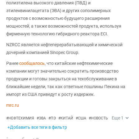
полиэтилена высокого давления (ПВД) и
этиленвинилацетата (ЭВА) и других сополимерных
продуктов с возможностью будущего расширения
мощностей, а также возможностей продукта, используя
фирменную технологию гибридного реактора ECI.
NZRCC является нефтеперерабатывающей и химической
дочерней компанией Sinopec Group.
Ранее
сообщалось
, что китайские нефтехимические
компании могут значительно сократить производство
продукции и готовы закрыться на техобслуживание в
ближайшие недели, так как ответные пошлины Пекина на
импорт из США приведут к росту издержек.
mrc.ru
Еще
1
#
НЕФТЕХИМИЯ
#
ЭВА
#
ПЭ
#
КИТАЙ
#
США
#
НОВОСТЬ
+Добавить все теги в фильтр