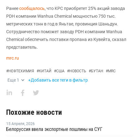
Ранее
сообщалось
, что KPC приобретет 25% акций завода
PDH компании Wanhua Chemical мощностью 750 тыс.
метрических тонн в год в Яньтае, провинция Шаньдун.
Сотрудничество поможет заводу PDH компании Wanhua
Chemical обеспечить поставки пропана из Кувейта, сказал
представитель.
mrc.ru
#
НЕФТЕХИМИЯ
#
КИТАЙ
#
США
#
НОВОСТЬ
#
БУТАН
#
MRC
Еще
1
+Добавить все теги в фильтр
Похожие новости
15 Апреля
,
2026
Белоруссия ввела экспортные пошлины на СУГ