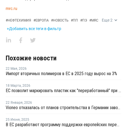
mrc.ru
Еще
2
#
НЕФТЕХИМИЯ
#
ЕВРОПА
#
НОВОСТЬ
#
ПП
#
ПЭ
#
MRC
+Добавить все теги в фильтр
Похожие новости
22 Мая
,
2026
Импорт вторичных полимеров в ЕС в 2025 году вырос на 3%
18 Марта
,
2026
ЕС позволит маркировать пластик как "переработанный" при 2,5% содержании вторичного материала
22 Января
,
2026
Vioneo отказалась от планов строительства в Германии завода по выпуску "зеленых" полиолефинов
25 Июня
,
2025
В ЕС разработают программу поддержки европейских переработчиков пластмасс