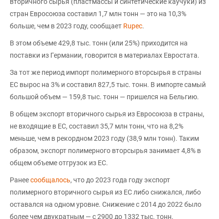
вторичного сырья (пластмассы и синтетические каучуки) из
стран Евросоюза составил 1,7 млн тонн — это на 10,3%
больше, чем в 2023 году, сообщает
Rupec
.
В этом объеме 429,8 тыс. тонн (или 25%) приходится на
поставки из Германии, говорится в материалах Евростата.
За тот же период импорт полимерного вторсырья в страны
ЕС вырос на 3% и составил 827,5 тыс. тонн. В импорте самый
большой объем — 159,8 тыс. тонн — пришелся на Бельгию.
В общем экспорт вторичного сырья из Евросоюза в страны,
не входящие в ЕС, составил 35,7 млн тонн, что на 8,2%
меньше, чем в рекордном 2023 году (38,9 млн тонн). Таким
образом, экспорт полимерного вторсырья занимает 4,8% в
общем объеме отгрузок из ЕС.
Ранее
сообщалось
, что до 2023 года году экспорт
полимерного вторичного сырья из ЕС либо снижался, либо
оставалcя на одном уровне. Снижение с 2014 до 2022 было
более чем двукратным — с 2900 до 1332 тыс. тонн.