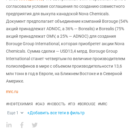
согласовали условия соглашения по созданию совместного
предприятия для выкупа канадской Nova Chemicals.
Документ предполагает объединение компаний Borouge (54%
акций принадлежат ADNOC, а 36% — Borealis) и Borealis (75%
акций принадлежат OMV, а 25% — ADNOC) для создания
Borouge Group International, которая приобретет акции Nova
Chemicals. Сумма сделки — USD13,4 млрд. Borouge Group
International станет четвертым по величине производителем
полиолефинов в мире с объемом производительности 13,6
млн тонн в год в Европе, на Ближнем Востоке и в Северной
Америке.
mrc.ru
#
НЕФТЕХИМИЯ
#
ОАЭ
#
НОВОСТЬ
#
ПЭ
#
BOROUGE
#
MRC
Еще
1
+Добавить все теги в фильтр