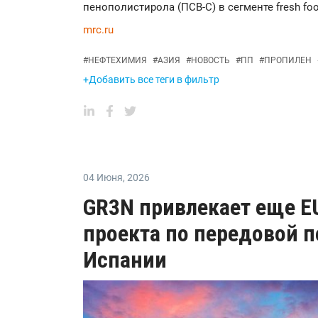
пенополистирола (ПСВ-С) в сегменте fresh fo
mrc.ru
#
НЕФТЕХИМИЯ
#
АЗИЯ
#
НОВОСТЬ
#
ПП
#
ПРОПИЛЕН
+Добавить все теги в фильтр
04 Июня
,
2026
GR3N привлекает еще E
проекта по передовой п
Испании