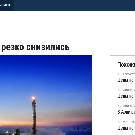
ХИМИЯ
 резко снизились
Похож
05 Август
23 Июня
,
22 Июня
,
В Азии ц
28 Мая
,
2
Цены на 