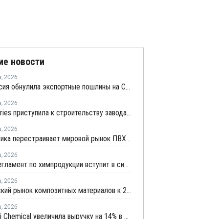
ие новости
а
,
2026
Белоруссия обнулила экспортные пошлины на СУГ
а
,
2026
CF Industries приступила к строительству завода "чистого" аммиака за USD4 миллиарда
а
,
2026
Геополитика перестраивает мировой рынок ПВХ — Китай лидирует в экспорте
а
,
2026
Новый регламент по химпродукции вступит в силу в сентябре 2027 года
а
,
2026
Европейский рынок композитных материалов к 2035 году вырастет до USD47,5 млрд
а
,
2026
Mitsubishi Chemical увеличила выручку на 14% в первом квартале японского финансового года