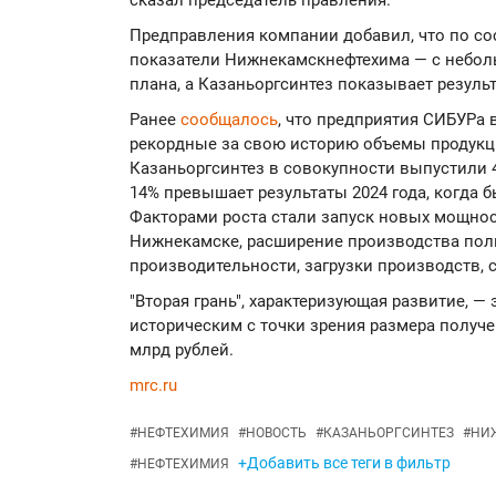
сказал председатель правления.
Предправления компании добавил, что по со
показатели Нижнекамскнефтехима — с небол
плана, а Казаньоргсинтез показывает результ
Ранее
сообщалось
, что предприятия СИБУРа 
рекордные за свою историю объемы продукц
Казаньоргсинтез в совокупности выпустили 4
14% превышает результаты 2024 года, когда 
Факторами роста стали запуск новых мощнос
Нижнекамске, расширение производства пол
производительности, загрузки производств, 
"Вторая грань", характеризующая развитие, —
историческим с точки зрения размера получ
млрд рублей.
mrc.ru
#
НЕФТЕХИМИЯ
#
НОВОСТЬ
#
КАЗАНЬОРГСИНТЕЗ
#
НИ
+Добавить все теги в фильтр
#
НЕФТЕХИМИЯ