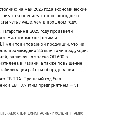
стоянию на май 2026 года экономические
ьшим отклонением от прошлогоднего
аты чуть лучше, чем в прошлом году.
в Татарстане в 2025 году произвели
ии. Нижнекамскнефтехим и
,1 млн тонн товарной продукции, что на
было произведено 3,6 млн тонн продукции.
тей, включая комплекс ЭП-600 в
иэтилена в Казани, а также повышение
стабилизация работы оборудования.
 это EBITDA. Прошлый год был
енной EBITDA этим предприятием — 51
ЖНЕКАМСКНЕФТЕХИМ
#
СИБУР ХОЛДИНГ
#
MRC