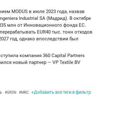
нием MODUS в июле 2023 года, назвав
eniera Industrial SA (Мадрид). В октябре
R35 млн от Инновационного фонда ЕС.
 перерабатывать EUR40 тыс. тонн отходов
2027 год, однако впоследствии был
упила компания 360 Capital Partners
ился новый партнер — VP Textile BV
+Добавить все теги в фильтр
Ь
#
GR3N
#
MRC