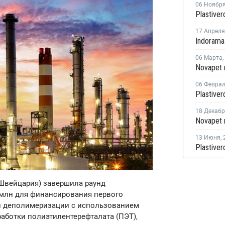
06 Ноябр
17 Апреля
06 Марта
,
06 Февра
18 Декаб
13 Июня
,
 Швейцария) завершила раунд
 млн для финансирования первого
и деполимеризации с использованием
аботки полиэтилентерефталата (ПЭТ),