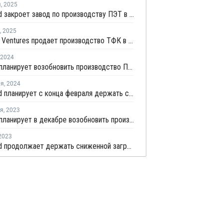
я
,
2025
Plastiverd закроет завод по производству ПЭТ в Испании из-за высоких издержек и дешевого импорта
,
2025
Indorama Ventures продает производство ТФК в Португалии
2024
Novapet планирует возобновить производство ПЭТ в Испании
ля
,
2024
Plastiverd планирует с конца февраля держать стабильной загрузку производства ПЭТ в Испании
ря
,
2023
Novapet планирует в декабре возобновить производство ПЭТ в Испании
2023
Plastiverd продолжает держать сниженной загрузку производства ПЭТ в Испании