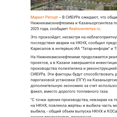
Маркет Репорт
-- В СИБУРе ожидают, что общ
Нижнекамскнефтехима и Казаньоргсинтеза по
2025 года, сообщает
Realnoevremya.ru
.
Это произойдет, несмотря на неблагоприятн
последствия аварии на НКНХ, сообщил пред
Карисалов в интервью ИА "Татар-информ" и Т
На Нижнекамскнефтехиме продолжается реа
проектов, а в Казани завершается инвестиц
производства полиэтилена и реконструкцией
СИБУРа. Эти факторы будут способствовать р
парогазовой установки (ПГУ) на Казаньоргси
дополнительную экономию за счет использов
факел, вместо дорогого топливного газа.
"С точки зрения производства, невзирая на 
на НКНХ, повлекла жертвы и выбила часть мо
выбила, - общий объем выпуска НКНХ и КОСа 