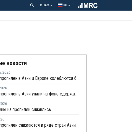
О НАС
RU
ие новости
а
,
2026
Цены на пропилен в Азии и Европе колеблются близ уровня в USD1000
2026
Цены на пропилен в Азии упали на фоне сдержанной закупочной активности
2026
ены на пропилен снизились
026
пропилен снижаются в ряде стран Азии