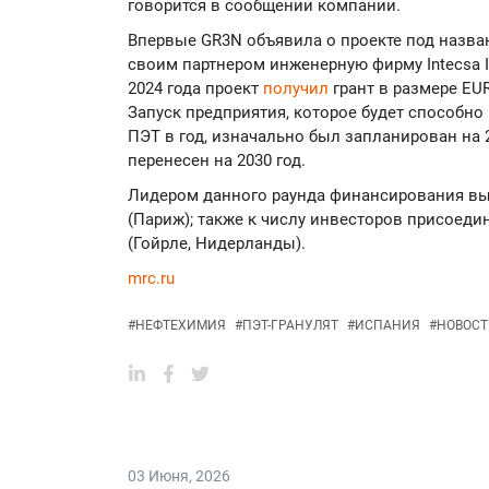
говорится в сообщении компании.
Впервые GR3N объявила о проекте под назва
своим партнером инженерную фирму Intecsa Ing
2024 года проект
получил
грант в размере EU
Запуск предприятия, которое будет способно
ПЭТ в год, изначально был запланирован на 
перенесен на 2030 год.
Лидером данного раунда финансирования выст
(Париж); также к числу инвесторов присоедин
(Гойрле, Нидерланды).
mrc.ru
#
НЕФТЕХИМИЯ
#
ПЭТ-ГРАНУЛЯТ
#
ИСПАНИЯ
#
НОВОСТ
03 Июня
,
2026