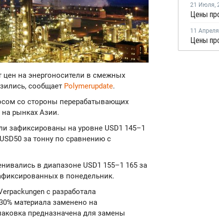
21 Июля
,
Цены про
11 Апреля
Цены про
ст цен на энергоносители в смежных
изились, сообщает
Polymerupdate
.
осом со стороны перерабатывающих
 на рынках Азии.
ли зафиксированы на уровне USD1 145–1
а USD50 за тонну по сравнению с
енивались в диапазоне USD1 155–1 165 за
 зафиксированных в понедельник.
 Verpackungen с разработала
30% материала заменено на
паковка предназначена для замены