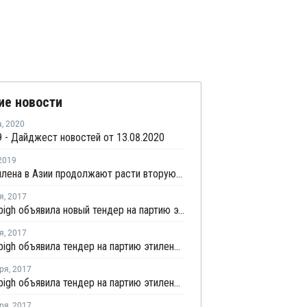
ие новости
а
,
2020
 - Дайджест новостей от 13.08.2020
2019
Цены этилена в Азии продолжают расти вторую неделю подряд на фоне ограниченного предложения материала
я
,
2017
Petro Rabigh объявила новый тендер на партию этилена с отгрузкой в конце октября
я
,
2017
Petro Rabigh объявила тендер на партию этилена с отгрузкой во второй половине октября
ря
,
2017
Petro Rabigh объявила тендер на партию этилена с отгрузкой в конце сентября - начале октября
ря
,
2017