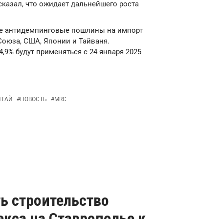
сказал, что ожидает дальнейшего роста
ые антидемпинговые пошлины на импорт
оюза, США, Японии и Тайваня.
,9% будут применяться с 24 января 2025
ИТАЙ
#
НОВОСТЬ
#
MRC
ь строительство
кса на Ставрополье к