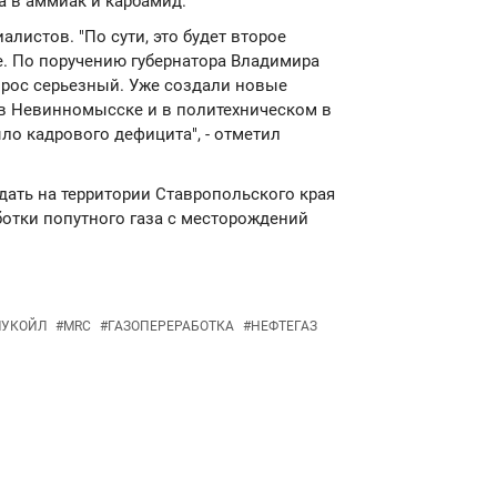
а в аммиак и карбамид.
алистов. "По сути, это будет второе
. По поручению губернатора Владимира
прос серьезный. Уже создали новые
 в Невинномысске и в политехническом в
ло кадрового дефицита", - отметил
здать на территории Ставропольского края
ботки попутного газа с месторождений
ЛУКОЙЛ
#
MRC
#
ГАЗОПЕРЕРАБОТКА
#
НЕФТЕГАЗ