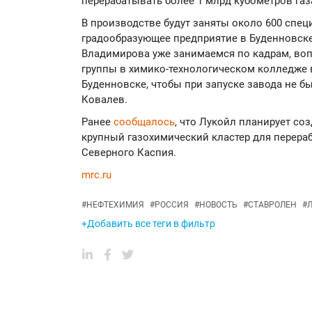
перерабатывать более 1 млрд кубометров газ
В производстве будут заняты около 600 специ
градообразующее предприятие в Буденновске
Владимирова уже занимаемся по кадрам, во
группы в химико-технологическом колледже
Буденновске, чтобы при запуске завода не бы
Ковалев.
Ранее
сообщалось
, что Лукойл планирует со
крупный газохимический кластер для перера
Северного Каспия.
mrc.ru
#
НЕФТЕХИМИЯ
#
РОССИЯ
#
НОВОСТЬ
#
СТАВРОЛЕН
#
+Добавить все теги в фильтр