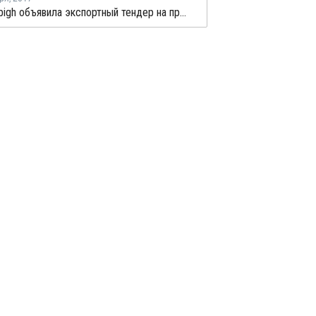
Petro Rabigh объявила экспортный тендер на продажу партии этилена с отгрузкой в середине сентября