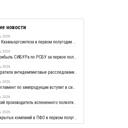
ие новости
а
,
2026
Прибыль Казаньоргсинтеза в первом полугодии сократилась более чем в 2 раза
а
,
2026
Чистая прибыль СИБУРа по РСБУ за первое полугодие сократилась в 3,6 раза
а
,
2026
ЕЭК прекратила антидемпинговые расследования против ПЭ и ПП из Азербайджана и Туркменистана
а
,
2026
Новый регламент по химпродукции вступит в силу в сентябре 2027 года
а
,
2026
Удмуртский производитель вспененного полиэтилена нарастит выпуск на 15%
а
,
2026
Число закрытых компаний в ПФО в первом полугодии 2026 года вдвое превысило число новых