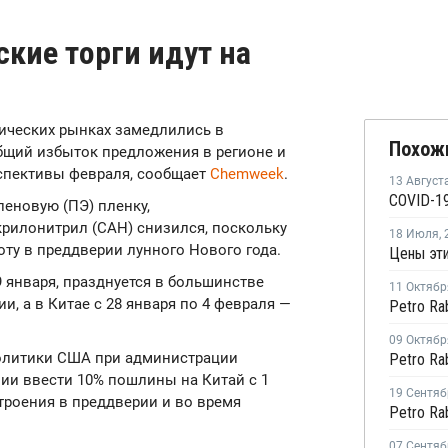
кие торги идут на
имических рынках замедлились в
Похож
общий избыток предложения в регионе и
спективы февраля, сообщает
Chemweek
.
13 Август
COVID-19
леновую (ПЭ) пленку,
крилонитрил (САН) снизился, поскольку
18 Июля
,
ту в преддверии лунного Нового года.
 января, празднуется в большинстве
11 Октябр
и, а в Китае с 28 января по 4 февраля —
09 Октябр
олитики США при администрации
нии ввести 10% пошлины на Китай с 1
19 Сентяб
троения в преддверии и во время
07 Сентяб