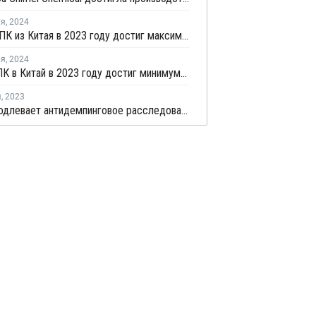
ля
,
2024
Экспорт ПК из Китая в 2023 году достиг максимума за десять лет
ля
,
2024
Импорт ПК в Китай в 2023 году достиг минимума за десять лет
я
,
2023
Китай продлевает антидемпинговое расследование в отношении импорта ПК из Тайваня