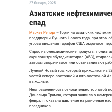
27 Января
,
2025
Азиатские нефтехимичес
спад
Маркет Репорт
-- Торги на азиатских нефтех
преддверии Лунного Нового года, при этом 
угроза введения тарифов США омрачают пер
Спрос на олеохимические продукты, полиэти
акрилонитрилбутадиенстирол (АБС), стирола
заводы сворачивают или останавливают рабо
Лунный Новый год, который приходится на 29
частей северо-восточной и юго-восточной Ази
выходные.
Неопределенность относительно торговой п
Дональда Трампа, которая заявила о намере
февраля, оказала давление на рыночные нас
праздников.