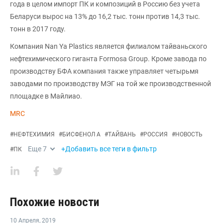
года в целом импорт ПК и композиций в Россию без учета
Беларуси вырос на 13% до 16,2 тыс. тонн против 14,3 тыс.
тонн в 2017 году.
Компания Nan Ya Plastics является филиалом тайваньского
нефтехимического гиганта Formosa Group. Кроме завода по
производству БФА компания также управляет четырьмя
заводами по производству МЭГ на той же производственной
площадке в Майлиао.
MRC
#
НЕФТЕХИМИЯ
#
БИСФЕНОЛ А
#
ТАЙВАНЬ
#
РОССИЯ
#
НОВОСТЬ
Еще
7
+Добавить все теги в фильтр
#
ПК
Похожие новости
10 Апреля
,
2019