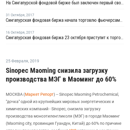
На Сингапурской фондовой бирже был заключен первый своповый контракт на отгрузку стирола
31 Октября
,
2017
Сингапурская фондовая биржа начала торговлю фьючерсами стирола и МЭГ
16 Октября
,
2017
Сингапурская фондовая биржа 23 октября приступит к торговле фьючерсами стирола и МЭГ
25 Февраля
,
2019
Sinopec Maoming снизила загрузку
производства МЭГ в Маоминг до 60%
МОСКВА (
Маркет Репорт
) -- Sinopec Maoming Petrochemical,
"дочка" одной из крупнейших мировых энергетических и
химических компаний - Sinopec, снизила загрузку
производства моноэтиленгликоля (МЭГ) в городе Маоминг
(Maoming city, провинция Гуандун, Китай) до 60% по причине