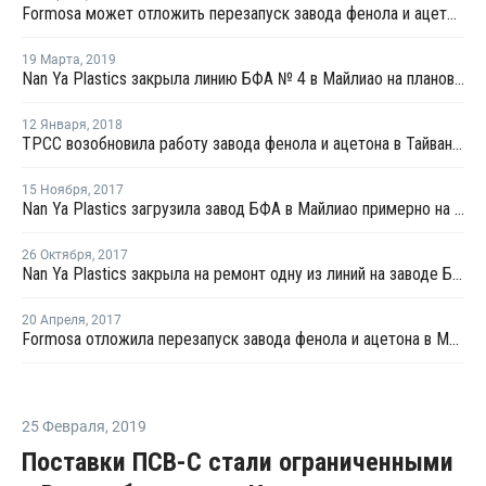
Formosa может отложить перезапуск завода фенола и ацетона в Майлиао после планового ремонта
19 Марта
,
2019
Nan Ya Plastics закрыла линию БФА № 4 в Майлиао на плановый ремонт
12 Января
,
2018
TPCC возобновила работу завода фенола и ацетона в Тайване после ремонта
15 Ноября
,
2017
Nan Ya Plastics загрузила завод БФА в Майлиао примерно на 80%
26 Октября
,
2017
Nan Ya Plastics закрыла на ремонт одну из линий на заводе БФА в Майлиао
20 Апреля
,
2017
Formosa отложила перезапуск завода фенола и ацетона в Майлиао до следующей недели
25 Февраля
,
2019
Поставки ПСВ-С стали ограниченными