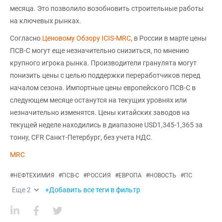
месяца. Это позволило возобновить строительные работы
на ключевых рынках.
Согласно
Ценовому Обзору ICIS-MRC
, в России в марте цены
ПСВ-С могут еще незначительно снизиться, по мнению
крупного игрока рынка. Производители гранулята могут
понизить цены с целью поддержки переработчиков перед
началом сезона. Импортные цены европейского ПСВ-С в
следующем месяце останутся на текущих уровнях или
незначительно изменятся. Цены китайских заводов на
текущей неделе находились в диапазоне USD1,345-1,365 за
тонну, CFR Санкт-Петербург, без учета НДС.
MRC
#
НЕФТЕХИМИЯ
#
ПСВ-С
#
РОССИЯ
#
ЕВРОПА
#
НОВОСТЬ
#
ПС
Еще
2
+Добавить все теги в фильтр