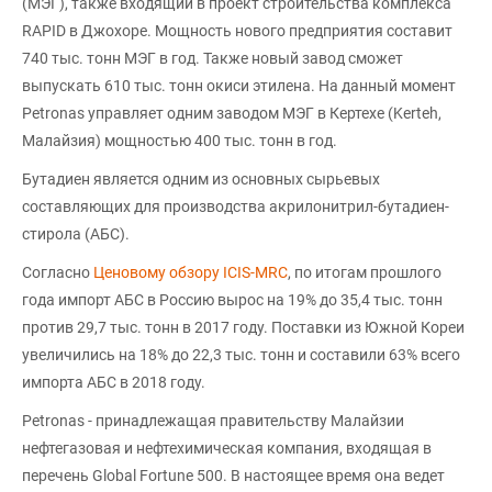
(МЭГ), также входящий в проект строительства комплекса
RAPID в Джохоре. Мощность нового предприятия составит
740 тыс. тонн МЭГ в год. Также новый завод сможет
выпускать 610 тыс. тонн окиси этилена. На данный момент
Petronas управляет одним заводом МЭГ в Кертехе (Kerteh,
Малайзия) мощностью 400 тыс. тонн в год.
Бутадиен является одним из основных сырьевых
составляющих для производства акрилонитрил-бутадиен-
стирола (АБС).
Согласно
Ценовому обзору ICIS-MRC
, по итогам прошлого
года импорт АБС в Россию вырос на 19% до 35,4 тыс. тонн
против 29,7 тыс. тонн в 2017 году. Поставки из Южной Кореи
увеличились на 18% до 22,3 тыс. тонн и составили 63% всего
импорта АБС в 2018 году.
Petronas - принадлежащая правительству Малайзии
нефтегазовая и нефтехимическая компания, входящая в
перечень Global Fortune 500. В настоящее время она ведет