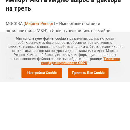
на треть
МОСКВА (
Маркет Репорт
) -- Импортные поставки
акрилонитрила (АКН) в Индию увеличились в декабре
прошлого года на 33,8% по сравнению с тем же месяцем
Мы используем файлы cookie
в различных целях, включая
соблюдение мер безопасности, обеспечение наилучшего
предыдущего года, сообщил
ICIS
со ссылкой на последние
пользовательского опыта при работе с нашим сайтом, отслеживание
статистики посещения ресурса и для рекламных задач “Маркет
данные индийской таможни.
Репорт Компани”. Более детальную информацию о правилах
использования файлов cookie вы найдёте на странице "
Политика
Таким образом, декабрьский импорт материала в страну
конфиденциальности GDPR
".
составил 7,39 тыс. тонн против 5,53 тыс. тонн в декабре 2017
Настройки Cookie
Принять Все Cookie
года.
По отношению же к ноябрю 2018 года (19,7 тыс. тонн)
данный показатель, наоборот, показал сокращение на 62,5%.
Акрилонитрил является одним из основных сырьевых
компонентов для производства акрилонитрил-бутадиен-
стирола (АБС).
Согласно
Ценовому обзору ICIS-MRC
, по итогам прошлого