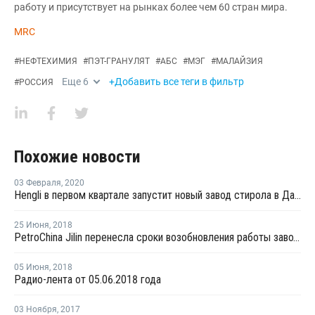
работу и присутствует на рынках более чем 60 стран мира.
MRC
#
НЕФТЕХИМИЯ
#
ПЭТ-ГРАНУЛЯТ
#
АБС
#
МЭГ
#
МАЛАЙЗИЯ
Еще
6
+Добавить все теги в фильтр
#
РОССИЯ
Похожие новости
03 Февраля
,
2020
Hengli в первом квартале запустит новый завод стирола в Даляне
25 Июня
,
2018
PetroChina Jilin перенесла сроки возобновления работы завода МЭГ в Китае после ремонта
05 Июня
,
2018
Радио-лента от 05.06.2018 года
03 Ноября
,
2017