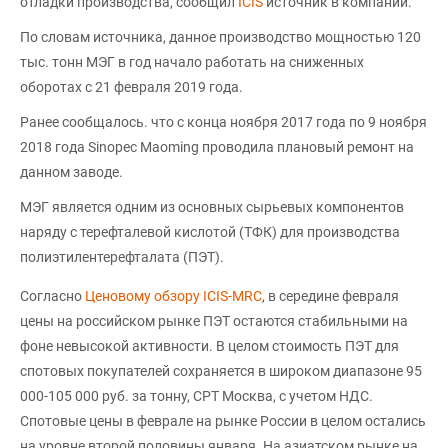
отладки производства, сообщил
ICIS
источник в компании.
По словам источника, данное производство мощностью 120
тыс. тонн МЭГ в год начало работать на сниженных
оборотах с 21 февраля 2019 года.
Ранее сообщалось. что с конца ноября 2017 года по 9 ноября
2018 года Sinopec Maoming проводила плановый ремонт на
данном заводе.
МЭГ является одним из основных сырьевых компонентов
наряду с терефталевой кислотой (ТФК) для производства
полиэтилентерефталата (ПЭТ).
Согласно
Ценовому обзору ICIS-MRC
, в середине февраля
цены на российском рынке ПЭТ остаются стабильными на
фоне невысокой активности. В целом стоимость ПЭТ для
спотовых покупателей сохраняется в широком диапазоне 95
000-105 000 руб. за тонну, CPT Москва, с учетом НДС.
Спотовые цены в феврале на рынке России в целом остались
на уровне второй половины января. На азиатском рынке на