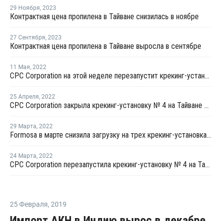
29 Ноября
,
2023
Контрактная цена пропилена в Тайване снизилась в ноябре
27 Сентября
,
2023
Контрактная цена пропилена в Тайване выросла в сентябре
11 Мая
,
2022
CPC Corporation на этой неделе перезапустит крекинг-установку № 4 на Тайване
25 Апреля
,
2022
CPC Corporation закрыла крекинг-установку № 4 на Тайване из-за технических проблем
29 Марта
,
2022
Formosa в марте снизила загрузку на трех крекинг-установках в Майлиао до 90-95% из-за низкой маржи
24 Марта
,
2022
CPC Corporation перезапустила крекинг-установку № 4 на Тайване после внепланового ремонта
25 Февраля
,
2019
Импорт АКН в Индию вырос в декабре