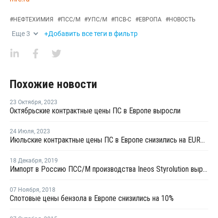
#
НЕФТЕХИМИЯ
#
ПСС/М
#
УПС/М
#
ПСВ-С
#
ЕВРОПА
#
НОВОСТЬ
Еще
3
+Добавить все теги в фильтр
Похожие новости
23 Октября
,
2023
Октябрьские контрактные цены ПС в Европе выросли
24 Июля
,
2023
Июльские контрактные цены ПС в Европе снизились на EUR80-100 за тонну
18 Декабря
,
2019
Импорт в Россию ПСС/М производства Ineos Styrolution вырос в январе – ноябре на 64%
07 Ноября
,
2018
Спотовые цены бензола в Европе снизились на 10%