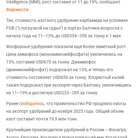
Intelligence (MMI), рост составил от 11 до 19%, сообщают
Ведомости
.
Так, стоимость азотного удобрения карбамида на условиях
FOB ("с погрузкой на судно") в портах Балтики возросла с
начала года на 11–13%, до USD354–358 за тонну к 1 мая.
Фосфорные удобрения показали еще более заметный рост.
Цена аммофоса (моноаммонийфосфата) увеличилась на
15%, составив USD670 за тонну. Диаммофос
(диаммонийфосфат) подорожал на 13%, и теперь его
стоимость составляет USD650 за тонну. Хлористый калий
также подорожал при экспорте через Балтику, увеличившись
на 11–19% и достигнув USD233–285 за тонну.
Ранее
сообщалось
, что правительство РФ продлило квоты
на экспорт удобрений до ноября 2025 года. Общий объем
квот составит почти 19,9 млн тонн.
Крупнейшие производители удобрений в России – Фосагро,
Акрон, Еврохим, Уралхим и принадлежащий ему Уралкалий.