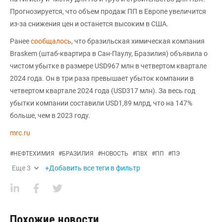
Прогнозируется, что объем продаж ПП в Европе увеличится
из-за снижения цен и останется высоким в США.
Ранее
сообщалось
, что бразильская химическая компания
Braskem (штаб-квартира в Сан-Паулу, Бразилия) объявила о
чистом убытке в размере USD967 млн в четвертом квартале
2024 года. Он в три раза превышает убыток компании в
четвертом квартале 2024 года (USD317 млн). За весь год
убытки компании составили USD1,89 млрд, что на 147%
больше, чем в 2023 году.
mrc.ru
#
НЕФТЕХИМИЯ
#
БРАЗИЛИЯ
#
НОВОСТЬ
#
ПВХ
#
ПП
#
ПЭ
Еще
3
+Добавить все теги в фильтр
Похожие новости