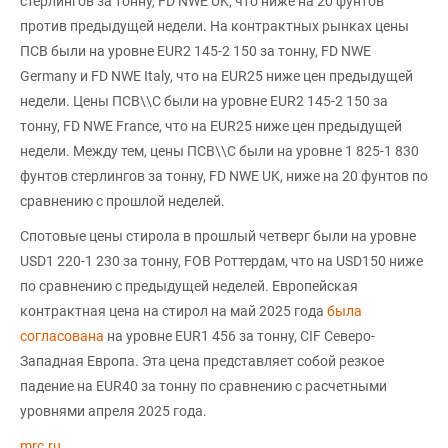
стерлингов за тонну, FD NWE UK, что ниже на 20 фунтов
против предыдущей недели. На контрактных рынках цены
ПСВ были на уровне EUR2 145-2 150 за тонну, FD NWE
Germany и FD NWE Italy, что на EUR25 ниже цен предыдущей
недели. Цены ПСВ\\С были на уровне EUR2 145-2 150 за
тонну, FD NWE France, что на EUR25 ниже цен предыдущей
недели. Между тем, цены ПСВ\\С были на уровне 1 825-1 830
фунтов стерлингов за тонну, FD NWE UK, ниже на 20 фунтов по
сравнению с прошлой неделей.
Спотовые цены стирола в прошлый четверг были на уровне
USD1 220-1 230 за тонну, FOB Роттердам, что на USD150 ниже
по сравнению с предыдущей неделей. Европейская
контрактная цена на стирол на май 2025 года
была
согласована
на уровне EUR1 456 за тонну, CIF Северо-
Западная Европа. Эта цена представляет собой резкое
падение на EUR40 за тонну по сравнению с расчетными
уровнями апреля 2025 года.
mrc.ru