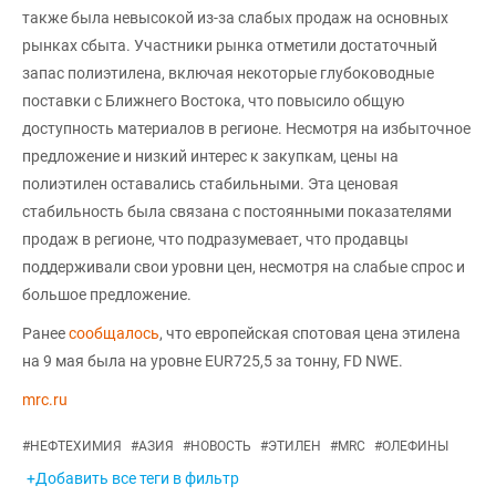
также была невысокой из-за слабых продаж на основных
рынках сбыта. Участники рынка отметили достаточный
запас полиэтилена, включая некоторые глубоководные
поставки с Ближнего Востока, что повысило общую
доступность материалов в регионе. Несмотря на избыточное
предложение и низкий интерес к закупкам, цены на
полиэтилен оставались стабильными. Эта ценовая
стабильность была связана с постоянными показателями
продаж в регионе, что подразумевает, что продавцы
поддерживали свои уровни цен, несмотря на слабые спрос и
большое предложение.
Ранее
сообщалось
, что европейская спотовая цена этилена
на 9 мая была на уровне EUR725,5 за тонну, FD NWE.
mrc.ru
#
НЕФТЕХИМИЯ
#
АЗИЯ
#
НОВОСТЬ
#
ЭТИЛЕН
#
MRC
#
ОЛЕФИНЫ
+Добавить все теги в фильтр