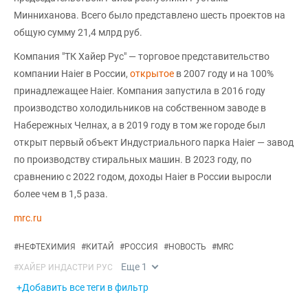
Минниханова. Всего было представлено шесть проектов на
общую сумму 21,4 млрд руб.
Компания "ТК Хайер Рус" — торговое представительство
компании Haier в России,
открытое
в 2007 году и на 100%
принадлежащее Haier. Компания запустила в 2016 году
производство холодильников на собственном заводе в
Набережных Челнах, а в 2019 году в том же городе был
открыт первый объект Индустриального парка Haier — завод
по производству стиральных машин. В 2023 году, по
сравнению с 2022 годом, доходы Haier в России выросли
более чем в 1,5 раза.
mrc.ru
#
НЕФТЕХИМИЯ
#
КИТАЙ
#
РОССИЯ
#
НОВОСТЬ
#
MRC
Еще
1
#
ХАЙЕР ИНДАСТРИ РУС
+Добавить все теги в фильтр