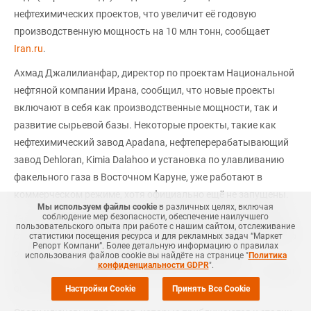
нефтехимических проектов, что увеличит её годовую
производственную мощность на 10 млн тонн, сообщает
Iran.ru
.
Ахмад Джалилианфар, директор по проектам Национальной
нефтяной компании Ирана, сообщил, что новые проекты
включают в себя как производственные мощности, так и
развитие сырьевой базы. Некоторые проекты, такие как
нефтехимический завод Apadana, нефтеперерабатывающий
завод Dehloran, Kimia Dalahoo и установка по улавливанию
факельного газа в Восточном Каруне, уже работают в
коммерческом режиме, хотя официально ещё не запущены.
Мы используем файлы cookie
в различных целях, включая
соблюдение мер безопасности, обеспечение наилучшего
"Эти проекты направлены на завершение цепочки создания
пользовательского опыта при работе с нашим сайтом, отслеживание
стоимости и повышение надёжности поставок сырья. Только
статистики посещения ресурса и для рекламных задач “Маркет
Репорт Компани”. Более детальную информацию о правилах
один из них — Apadana Petrochemical — основан на
использования файлов cookie вы найдёте на странице "
Политика
конфиденциальности GDPR
".
использовании природного газа в качестве сырья", — сказал
он в интервью Shana.
Настройки Cookie
Принять Все Cookie