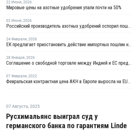
22 Июня
,
2026
Мировые цены на азотные удобрения упали почти на 50%
02 Июня
,
2026
Российский производитель азотных удобрений оспорил пошлины Еврокомиссии
24 Февраля
,
2026
ЕК предлагает приостановить действие импортных пошлин на аммиак и большинство азотных удобрений
28 Января
,
2026
Соглашение о свободной торговле между Индией и ЕС предусматривает снижение тарифов на 90% товаров
07 Февраля
,
2022
Февральская контрактная цена АКН в Европе выросла на EUR115 за тонну
07 Августа
,
2025
Русхимальянс выиграл суд у
германского банка по гарантиям Linde