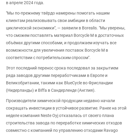
в апреле 2024 года.
"Мы по-прежнему твёрдо намерены помогать нашим
клиентам реализовывать свои амбиции в области
циклической экономики", — заявили в Borealis. "Мы уверены,
что сможем поставлять материал Borcycle M в достаточных
объёмах другими способами, и продолжаем изучать все
возможности для увеличения поставок Borcycle M в
соответствии с потребительским спросом".
Этот последний перенос срока последовал за закрытием
ряда заводов другими переработчиками в Европе и
Великобритании, такими как BlueCycle во Фрисландии
(Нидерланды) и Biffa в Сандерленде (Англия).
Производители химической продукции недавно начали
сокращать инвестиции в устойчивое развитие. Ранее на этой
неделе компания Neste Oyj отказалась от своего плана
строительства завода по переработке химических отходов
совместно с компанией по управлению отходами Ravago