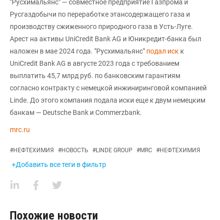
"Русхимальянс" — совместное предприятие Газпрома и
Русгаздобычи по переработке этансодержащего газа и
производству сжиженного природного газа в Усть-Луге.
Арест на активы UniCredit Bank AG и Юникредит-банка был
наложен в мае 2024 года. "Русхимальянс"
подал иск
к
UniCredit Bank AG в августе 2023 года с требованием
выплатить 45,7 млрд руб. по банковским гарантиям
согласно контракту с немецкой инжиниринговой компанией
Linde. До этого компания подала иски еще к двум немецким
банкам — Deutsche Bank и Commerzbank.
mrc.ru
#
НЕФТЕХИМИЯ
#
НОВОСТЬ
#
LINDE GROUP
#
MRC
#
НЕФТЕХИМИЯ
+Добавить все теги в фильтр
Похожие новости