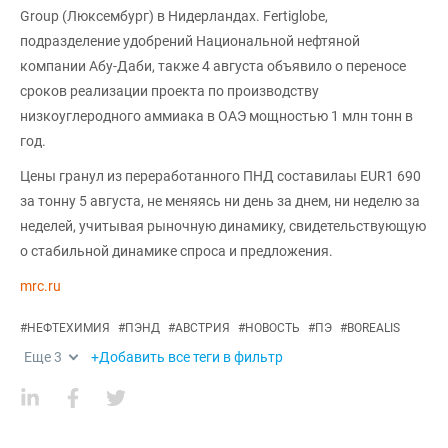
Group (Люксембург) в Нидерландах. Fertiglobe,
подразделение удобрений Национальной нефтяной
компании Абу-Даби, также 4 августа объявило о переносе
сроков реализации проекта по производству
низкоуглеродного аммиака в ОАЭ мощностью 1 млн тонн в
год.
Цены гранул из переработанного ПНД составилаы EUR1 690
за тонну 5 августа, не меняясь ни день за днем, ни неделю за
неделей, учитывая рыночную динамику, свидетельствующую
о стабильной динамике спроса и предложения.
mrc.ru
#
НЕФТЕХИМИЯ
#
ПЭНД
#
АВСТРИЯ
#
НОВОСТЬ
#
ПЭ
#
BOREALIS
Еще
3
+Добавить все теги в фильтр