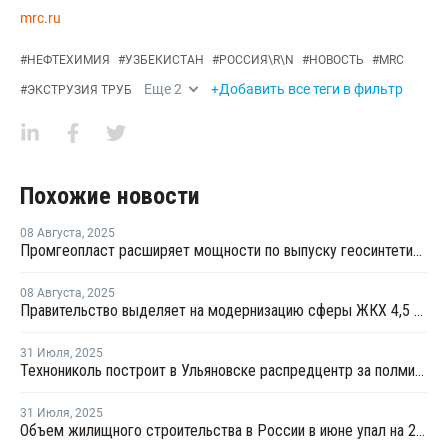
mrc.ru
#
НЕФТЕХИМИЯ
#
УЗБЕКИСТАН
#
РОССИЯ\R\N
#
НОВОСТЬ
#
MRC
Еще
2
+Добавить все теги в фильтр
#
ЭКСТРУЗИЯ ТРУБ
Похожие новости
08 Августа
,
2025
Промгеопласт расширяет мощности по выпуску геосинтетических материалов
08 Августа
,
2025
Правительство выделяет на модернизацию сферы ЖКХ 4,5 трлн рублей
31 Июля
,
2025
Технониколь построит в Ульяновске распредцентр за полмиллиарда рублей
31 Июля
,
2025
Объем жилищного строительства в России в июне упал на 22,2% год к году