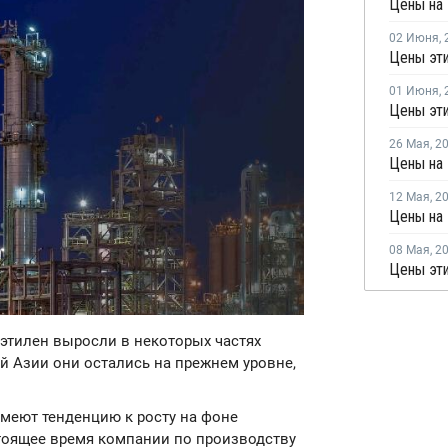
Цены на 
02 Июня
,
Цены эти
01 Июня
,
Цены эти
26 Мая
,
2
Цены на 
12 Мая
,
2
08 Мая
,
2
Цены эти
 этилен выросли в некоторых частях
ой Азии они остались на прежнем уровне,
имеют тенденцию к росту на фоне
тоящее время компании по производству