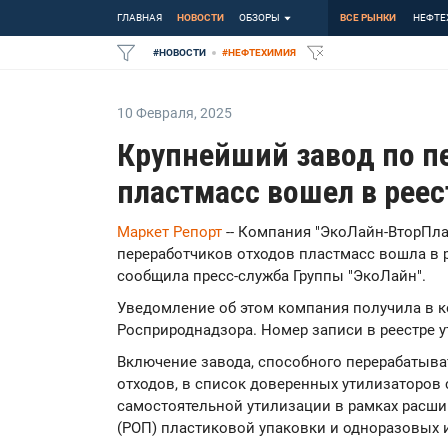
ГЛАВНАЯ
НОВОСТИ
ОБЗОРЫ
ВСЕ РЫНКИ
НЕФТЕ
#
НОВОСТИ
#
НЕФТЕХИМИЯ
10 Февраля
,
2025
Крупнейший завод по п
пластмасс вошел в реес
Маркет Репорт
-- Компания "ЭкоЛайн-ВторПлас
переработчиков отходов пластмасс вошла в 
сообщила пресс-служба Группы "ЭкоЛайн".
Уведомление об этом компания получила в к
Росприроднадзора. Номер записи в реестре у
Включение завода, способного перерабатыват
отходов, в список доверенных утилизаторов
самостоятельной утилизации в рамках расши
(РОП) пластиковой упаковки и одноразовых 