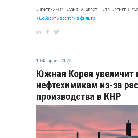
#
НЕФТЕХИМИЯ
#
АЗИЯ
#
НОВОСТЬ
#
ПЭ
#
ЭТИЛЕН
#
M
+Добавить все теги в фильтр
10 Февраля
,
2025
Южная Корея увеличит
нефтехимикам из-за ра
производства в КНР