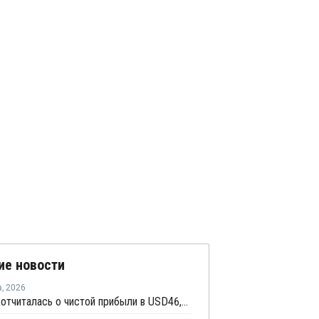
ие новости
а
,
2026
LG Chem отчиталась о чистой прибыли в USD46,9 млн по итогам второго квартала 2026 года