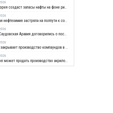
2026
Южная Корея создаст запасы нафты на фоне рисков, связанных с поставками с Ближнего Востока
2026
Корейская нефтехимия застряла на полпути к сокращению мощностей
2026
Корея и Саудовская Аравия договорились о поставках нафты до конца 2026 года
2026
Celanese закрывает производство компаундов в Ульсане
2026
Asahi Kasei может продать производство акрилонитрила в Южной Корее