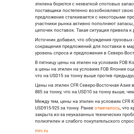
этилена борются с нехваткой спотовых запас
поставщики постепенно возобновляют свою 
предложение сталкивается с некоторыми про
участники рынка активно пополняют запасы,
цепочек поставок. Такая ситуация привела к 
Источник добавил, что обсуждения грузовых 
сокращения предложений для поставки в март
уровень спроса и предложения в Северо-Вос
В пятницу цены на этилен на условиях FOB Ко
а цены на этилен на условиях FOB Япония оце
что на USD15 за тонну выше против предыду
Цены на этилен CFR Северо-Восточная Азия в
885 за тонну, что на USD10 за тонну выше, ч
Между тем, цены на этилен на условиях CFR 
USD915-925 за тонну. Ранее
отмечалось
, что 
закрыта из-за неуказанных технических пробл
полиэтилен и слабого покупательского спр
mrc.ru