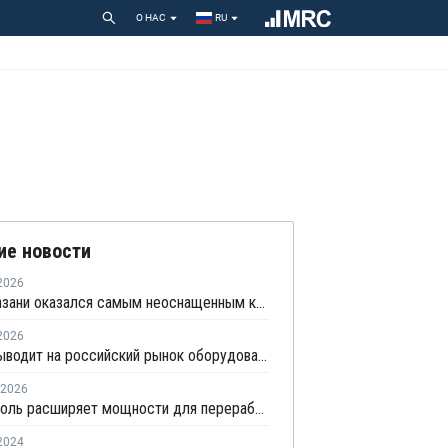
О НАС
RU
ие новости
2026
Центр Казани оказался самым неоснащенным контейнерами раздельного сбора отходов
2026
АВЕКС выводит на российский рынок оборудование для рециклинга Avian Machinery
2026
Технониколь расширяет мощности для переработки вторичных пластмасс
2024