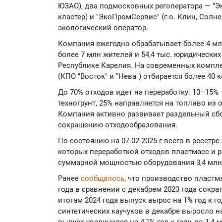
ЮЗАО), два подмосковных регоператора — "Э
кластер) и "ЭкоПромСервис" (г.о. Клин, Солн
экологический оператор.
Компания ежегодно обрабатывает более 4 млн
более 7 млн жителей и 54,4 тыс. юридически
Республике Карелия. На современных компле
(КПО "Восток" и "Нева") отбирается более 40
До 70% отходов идет на переработку: 10–15%
техногрунт, 25% направляется на топливо из 
Компания активно развивает раздельный сбо
сокращению отходообразования.
По состоянию на 07.02.2025 г всего в реестр
которых переработкой отходов пластмасс и 
суммарной мощностью оборудования 3,4 млн 
Ранее
сообщалось
, что производство пластм
года в сравнении с декабрем 2023 года сократ
итогам 2024 года выпуск вырос на 1% год к го
синтетических каучуков в декабре выросло на 