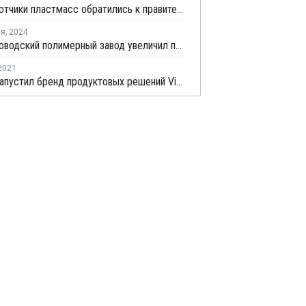
Переработчики пластмасс обратились к правительству с просьбой скорректировать требования к экосбору
ля
,
2024
Минераловодский полимерный завод увеличил переработку вторичного полиэтилена в два раза
2021
СИБУР запустил бренд продуктовых решений Vivilen с содержанием вторичного сырья