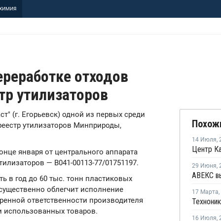
ХИМИЯ
ереработке отходов
тр утилизаторов
т" (г. Егорьевск) одной из первых среди
Похож
реестр утилизаторов Минприроды,
14 Июля
,
онце января от центрального аппарата
тилизаторов — В041-00113-77/01751197.
29 Июня
,
ь в год до 60 тыс. тонн пластиковых
 существенно облегчит исполнение
17 Марта
,
ренной ответственности производителя
и использованных товаров.
16 Июля
,