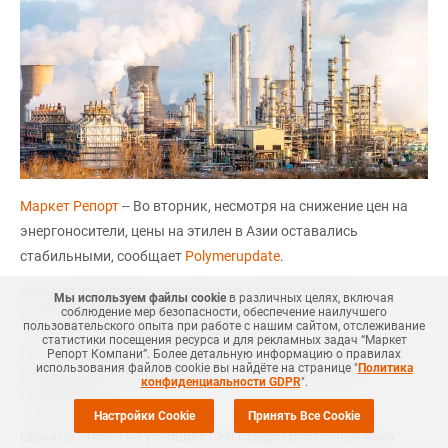
Маркет Репорт
-- Во вторник, несмотря на снижение цен на
энергоносители, цены на этилен в Азии оставались
стабильными, сообщает
Polymerupdate
.
Цены не изменились, поскольку в азиатском регионе
Мы используем файлы cookie
в различных целях, включая
соблюдение мер безопасности, обеспечение наилучшего
наблюдалось замедление закупок.
пользовательского опыта при работе с нашим сайтом, отслеживание
статистики посещения ресурса и для рекламных задач “Маркет
Цены на этилен на условиях CFR Юго-Восточная Азия были
Репорт Компани”. Более детальную информацию о правилах
использования файлов cookie вы найдёте на странице "
Политика
на уровне USD720-730 за тонну, оставаясь на уровне
конфиденциальности GDPR
".
понедельника.
Настройки Cookie
Принять Все Cookie
Цены на этилен на условиях CFR Северо-Восточная Азия