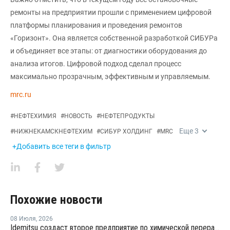
ремонты на предприятии прошли с применением цифровой
платформы планирования и проведения ремонтов
«Горизонт». Она является собственной разработкой СИБУРа
и объединяет все этапы: от диагностики оборудования до
анализа итогов. Цифровой подход сделал процесс
максимально прозрачным, эффективным и управляемым.
mrc.ru
#
НЕФТЕХИМИЯ
#
НОВОСТЬ
#
НЕФТЕПРОДУКТЫ
Еще
3
#
НИЖНЕКАМСКНЕФТЕХИМ
#
СИБУР ХОЛДИНГ
#
MRC
+Добавить все теги в фильтр
Похожие новости
08 Июля
,
2026
Idemitsu создаст второе предприятие по химической переработке отходов в Японии