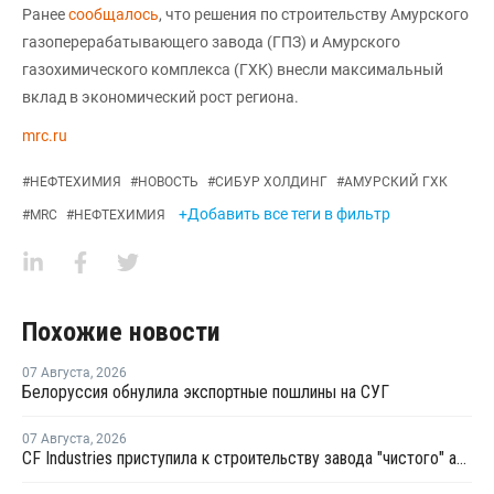
Ранее
сообщалось
, что решения по строительству Амурского
газоперерабатывающего завода (ГПЗ) и Амурского
газохимического комплекса (ГХК) внесли максимальный
вклад в экономический рост региона.
mrc.ru
#
НЕФТЕХИМИЯ
#
НОВОСТЬ
#
СИБУР ХОЛДИНГ
#
АМУРСКИЙ ГХК
+Добавить все теги в фильтр
#
MRC
#
НЕФТЕХИМИЯ
Похожие новости
07 Августа
,
2026
Белоруссия обнулила экспортные пошлины на СУГ
07 Августа
,
2026
CF Industries приступила к строительству завода "чистого" аммиака за USD4 миллиарда