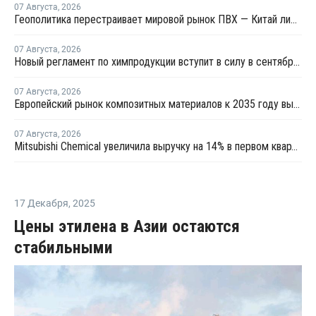
07 Августа
,
2026
Геополитика перестраивает мировой рынок ПВХ — Китай лидирует в экспорте
07 Августа
,
2026
Новый регламент по химпродукции вступит в силу в сентябре 2027 года
07 Августа
,
2026
Европейский рынок композитных материалов к 2035 году вырастет до USD47,5 млрд
07 Августа
,
2026
Mitsubishi Chemical увеличила выручку на 14% в первом квартале японского финансового года
17 Декабря
,
2025
Цены этилена в Азии остаются
стабильными