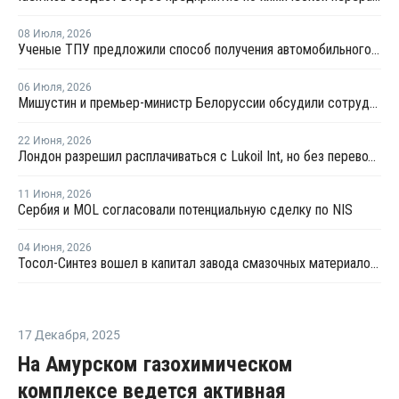
08 Июля
,
2026
Ученые ТПУ предложили способ получения автомобильного бензина из пластиковых отходов
06 Июля
,
2026
Мишустин и премьер-министр Белоруссии обсудили сотрудничество РФ и Белоруссии в сфере углеводородов
22 Июня
,
2026
Лондон разрешил расплачиваться с Lukoil Int, но без перевода средств Лукойлу
11 Июня
,
2026
Сербия и MOL согласовали потенциальную сделку по NIS
04 Июня
,
2026
Тосол-Синтез вошел в капитал завода смазочных материалов "Девон"
17 Декабря
,
2025
На Амурском газохимическом
комплексе ведется активная