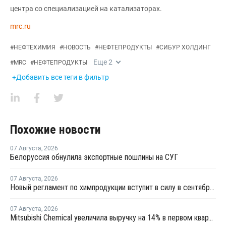
центра со специализацией на катализаторах.
mrc.ru
#
НЕФТЕХИМИЯ
#
НОВОСТЬ
#
НЕФТЕПРОДУКТЫ
#
СИБУР ХОЛДИНГ
Еще
2
#
MRC
#
НЕФТЕПРОДУКТЫ
+Добавить все теги в фильтр
Похожие новости
07 Августа
,
2026
Белоруссия обнулила экспортные пошлины на СУГ
07 Августа
,
2026
Новый регламент по химпродукции вступит в силу в сентябре 2027 года
07 Августа
,
2026
Mitsubishi Chemical увеличила выручку на 14% в первом квартале японского финансового года