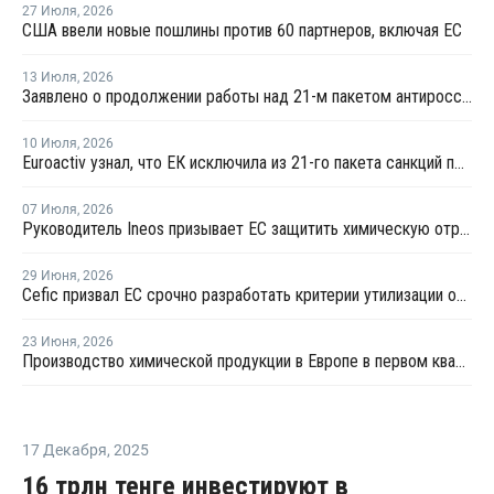
27 Июля
,
2026
США ввели новые пошлины против 60 партнеров, включая ЕС
13 Июля
,
2026
Заявлено о продолжении работы над 21-м пакетом антироссийских санкций
10 Июля
,
2026
Euroactiv узнал, что ЕК исключила из 21-го пакета санкций против России
07 Июля
,
2026
Руководитель Ineos призывает ЕС защитить химическую отрасль от китайского демпинга
29 Июня
,
2026
Сefic призвал ЕС срочно разработать критерии утилизации отходов методом химпереработки
23 Июня
,
2026
Производство химической продукции в Европе в первом квартале сократилось на 3,2% — Cefic
17 Декабря
,
2025
16 трлн тенге инвестируют в