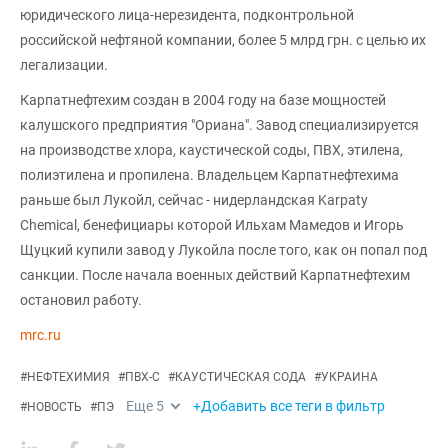
юридического лица-нерезидента, подконтрольной
российской нефтяной компании, более 5 млрд грн. с целью их
легализации.
Карпатнефтехим создан в 2004 году на базе мощностей
калушского предприятия "Ориана". Завод специализируется
на производстве хлора, каустической соды, ПВХ, этилена,
полиэтилена и пропилена. Владельцем Карпатнефтехима
раньше был Лукойл, сейчас - нидерландская Karpaty
Chemical, бенефициары которой Ильхам Мамедов и Игорь
Щуцкий купили завод у Лукойла после того, как он попал под
санкции. После начала военных действий Карпатнефтехим
остановил работу.
mrc.ru
#
НЕФТЕХИМИЯ
#
ПВХ-С
#
КАУСТИЧЕСКАЯ СОДА
#
УКРАИНА
Еще
5
+Добавить все теги в фильтр
#
НОВОСТЬ
#
ПЭ