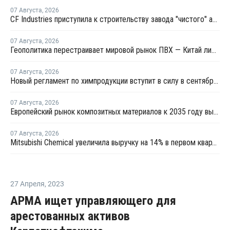
07 Августа
,
2026
CF Industries приступила к строительству завода "чистого" аммиака за USD4 миллиарда
07 Августа
,
2026
Геополитика перестраивает мировой рынок ПВХ — Китай лидирует в экспорте
07 Августа
,
2026
Новый регламент по химпродукции вступит в силу в сентябре 2027 года
07 Августа
,
2026
Европейский рынок композитных материалов к 2035 году вырастет до USD47,5 млрд
07 Августа
,
2026
Mitsubishi Chemical увеличила выручку на 14% в первом квартале японского финансового года
27 Апреля
,
2023
АРМА ищет управляющего для
арестованных активов