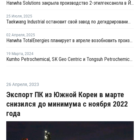
Hanwha Solutions закрыла производство 2-этилгексанола в Йосу
25 Июля
,
2025
Taekwang Industrial остановит свой завод по дегидрированию пропана в Южной Корее
02 Апреля
,
2025
Hanwha TotalEnergies планирует в апреле возобновить производство на крекинг-установке в Даэсане
19 Марта
,
2024
Kumho Petrochemical, SK Geo Centric и Tongsuh Petrochemical создадут цепочку поставок биомономеров
26 Апреля
,
2023
Экспорт ПК из Южной Кореи в марте
снизился до минимума с ноября 2022
года