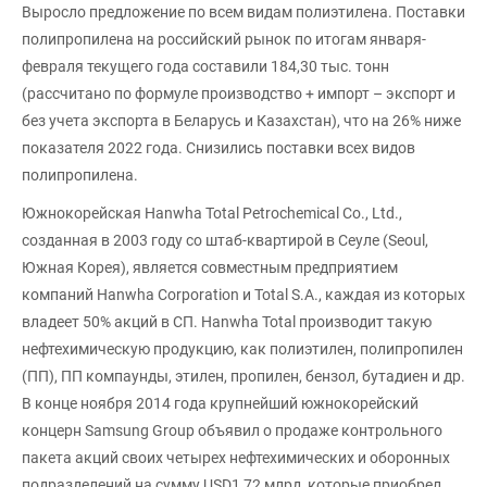
Выросло предложение по всем видам полиэтилена. Поставки
полипропилена на российский рынок по итогам января-
февраля текущего года составили 184,30 тыс. тонн
(рассчитано по формуле производство + импорт – экспорт и
без учета экспорта в Беларусь и Казахстан), что на 26% ниже
показателя 2022 года. Снизились поставки всех видов
полипропилена.
Южнокорейская Hanwha Total Petrochemical Co., Ltd.,
созданная в 2003 году со штаб-квартирой в Сеуле (Seoul,
Южная Корея), является совместным предприятием
компаний Hanwha Corporation и Total S.A., каждая из которых
владеет 50% акций в СП. Hanwha Total производит такую
нефтехимическую продукцию, как полиэтилен, полипропилен
(ПП), ПП компаунды, этилен, пропилен, бензол, бутадиен и др.
В конце ноября 2014 года крупнейший южнокорейский
концерн Samsung Group объявил о продаже контрольного
пакета акций своих четырех нефтехимических и оборонных
подразделений на сумму USD1,72 млрд, которые приобрел