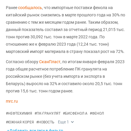
Ранее
сообщалось
, что импортные поставки фенола на
китайский рынок снизились в марте прошлого года на 30% по
сравнению с тем же месяцем годом ранее. Таким образом,
данный показатель составил за отчетный период 21,015 тыс.
тонн против 30,092 тыс. тонн в марте 2022 года. По
отношению же к февралю 2023 года (12,24 тыс. тонн)
мартовский импорт материала в страну показал рост на 72%.
Согласно обзору
СканПласт
, по итогам января-февраля 2023
года общее расчетное потребление ПК-гранулята на
российском рынке (без учета импорта и экспорта в
Беларусь) выросло на 32% и составило около 20,5 тыс. тонн
против 15,6 тыс. тонн годом ранее.
mrc.ru
#
НЕФТЕХИМИЯ
#
ПК-ГРАНУЛЯТ
#
БИСФЕНОЛ А
#
ФЕНОЛ
Еще
1
#
ЮЖНАЯ КОРЕЯ
#
НОВОСТЬ
+Добавить все теги в фильтр