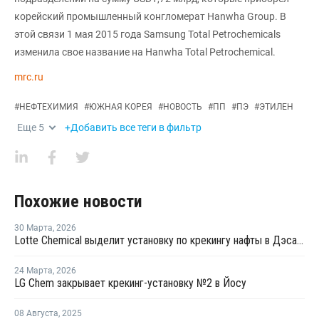
корейский промышленный конгломерат Hanwha Group. В
этой связи 1 мая 2015 года Samsung Total Petrochemicals
изменила свое название на Hanwha Total Petrochemical.
mrc.ru
#
НЕФТЕХИМИЯ
#
ЮЖНАЯ КОРЕЯ
#
НОВОСТЬ
#
ПП
#
ПЭ
#
ЭТИЛЕН
Еще
5
+Добавить все теги в фильтр
Похожие новости
30 Марта
,
2026
Lotte Chemical выделит установку по крекингу нафты в Дэсане и объединится с HD Hyundai Chemical
24 Марта
,
2026
LG Chem закрывает крекинг-установку №2 в Йосу
08 Августа
,
2025