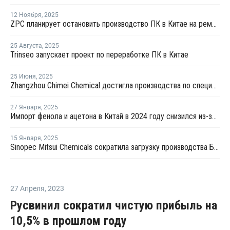
12 Ноября
,
2025
ZPC планирует остановить производство ПК в Китае на ремонт
25 Августа
,
2025
Trinseo запускает проект по переработке ПК в Китае
25 Июня
,
2025
Zhangzhou Chimei Chemical достигла производства по спецификации на новой линии поликарбоната в Китае
27 Января
,
2025
Импорт фенола и ацетона в Китай в 2024 году снизился из-за роста внутреннего производства
15 Января
,
2025
Sinopec Mitsui Chemicals сократила загрузку производства БФА в Китае
27 Апреля
,
2023
Русвинил сократил чистую прибыль на
10,5% в прошлом году