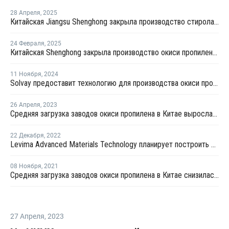
28 Апреля
,
2025
Китайская Jiangsu Shenghong закрыла производство стирола и окиси пропилена на неопределенный срок
24 Февраля
,
2025
Китайская Shenghong закрыла производство окиси пропилена и стирола в Цзянсу из-за слабой маржи
11 Ноября
,
2024
Solvay предоставит технологию для производства окиси пропилена в Китае
26 Апреля
,
2023
Средняя загрузка заводов окиси пропилена в Китае выросла на 4,1%
22 Декабря
,
2022
Levima Advanced Materials Technology планирует построить производство олефинов из метанола в Китае
08 Ноября
,
2021
Средняя загрузка заводов окиси пропилена в Китае снизилась во второй половине октября почти на 5%
27 Апреля
,
2023