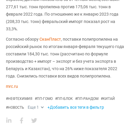
277,61 тыс. тонн пропилена против 175,06 тыс. тонн в
феврале 2022 года. По отношению же к январю 2023 года
(208,33 тыс. тонн) февральский импорт показал рост на
33,3%.
Согласно обзору
СканПласт
, поставки полипропилена на
российский рынок по итогам января-февраля текущего года
составили 184,30 тыс. тонн (рассчитано по формуле
производство + импорт – экспорт и без учета экспорта в
Беларусь и Казахстан), что на 26% ниже показателя 2022
года. Снизились поставки всех видов полипропилена.
mrc.ru
#
НЕФТЕХИМИЯ
#
ПП-ГОМО
#
ПП-БЛОК
#
ПП-РАНДОМ
#
КИТАЙ
Еще
1
+Добавить все теги в фильтр
#
НОВОСТЬ