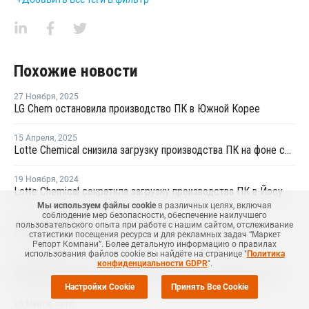
Похожие новости
27 Ноября
,
2025
LG Chem остановила производство ПК в Южной Корее
15 Апреля
,
2025
Lotte Chemical снизила загрузку производства ПК на фоне снижения спроса после введения пошлин
19 Ноября
,
2024
Lotte Chemical сократила загрузку производства ПК в Йосу
Мы используем файлы cookie
в различных целях, включая
соблюдение мер безопасности, обеспечение наилучшего
11 Января
,
2024
пользовательского опыта при работе с нашим сайтом, отслеживание
LG Chem закрыла производство ПК в Йосу на ремонт
статистики посещения ресурса и для рекламных задач “Маркет
Репорт Компани”. Более детальную информацию о правилах
использования файлов cookie вы найдёте на странице "
Политика
21 Апреля
,
2021
конфиденциальности GDPR
".
Экспорт ацетона из Южной Кореи снизился в марте на 30%
Настройки Cookie
Принять Все Cookie
15 Марта
,
2018