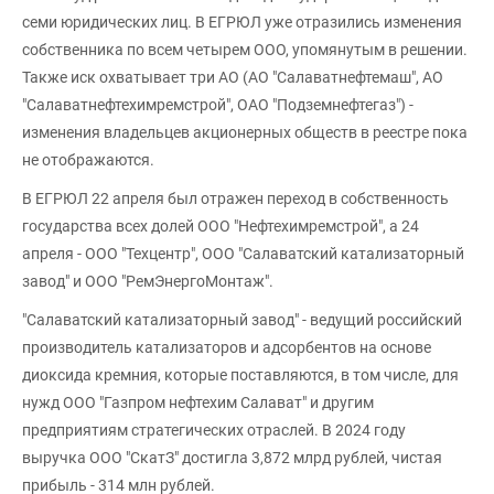
семи юридических лиц. В ЕГРЮЛ уже отразились изменения
собственника по всем четырем ООО, упомянутым в решении.
Также иск охватывает три АО (АО "Салаватнефтемаш", АО
"Салаватнефтехимремстрой", ОАО "Подземнефтегаз") -
изменения владельцев акционерных обществ в реестре пока
не отображаются.
В ЕГРЮЛ 22 апреля был отражен переход в собственность
государства всех долей ООО "Нефтехимремстрой", а 24
апреля - ООО "Техцентр", ООО "Салаватский катализаторный
завод" и ООО "РемЭнергоМонтаж".
"Салаватский катализаторный завод" - ведущий российский
производитель катализаторов и адсорбентов на основе
диоксида кремния, которые поставляются, в том числе, для
нужд ООО "Газпром нефтехим Салават" и другим
предприятиям стратегических отраслей. В 2024 году
выручка ООО "СкатЗ" достигла 3,872 млрд рублей, чистая
прибыль - 314 млн рублей.