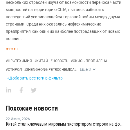
нескольких отраслей изучают возможности переноса части
мощностей на территорию США, пытаясь избежать
последствий усиливающейся торговой войны между двумя
странами. Среди них оказались нефтехимические
предприятия как одни из наиболее пострадавших от новых
пошлин.
mrc.ru
#
НЕФТЕХИМИЯ
#
КИТАЙ
#
НОВОСТЬ
#
ОКИСЬ ПРОПИЛЕНА
Еще
3
#
СТИРОЛ
#
SHENGHONG PETROCHEMICAL
+Добавить все теги в фильтр
Похожие новости
22 Июля
,
2026
Китай стал ключевым мировым экспортером стирола на фоне кризиса на Ближнем Востоке