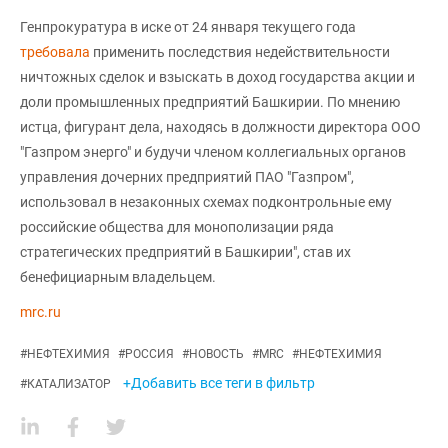
Генпрокуратура в иске от 24 января текущего года
требовала
применить последствия недействительности
ничтожных сделок и взыскать в доход государства акции и
доли промышленных предприятий Башкирии. По мнению
истца, фигурант дела, находясь в должности директора ООО
"Газпром энерго" и будучи членом коллегиальных органов
управления дочерних предприятий ПАО "Газпром",
использовал в незаконных схемах подконтрольные ему
российские общества для монополизации ряда
стратегических предприятий в Башкирии", став их
бенефициарным владельцем.
mrc.ru
#
НЕФТЕХИМИЯ
#
РОССИЯ
#
НОВОСТЬ
#
MRC
#
НЕФТЕХИМИЯ
+Добавить все теги в фильтр
#
КАТАЛИЗАТОР