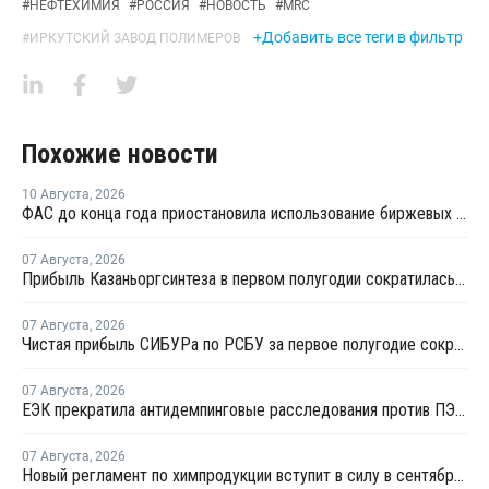
#
НЕФТЕХИМИЯ
#
РОССИЯ
#
НОВОСТЬ
#
MRC
+Добавить все теги в фильтр
#
ИРКУТСКИЙ ЗАВОД ПОЛИМЕРОВ
Похожие новости
10 Августа
,
2026
ФАС до конца года приостановила использование биржевых индексов при госзакупках топлива
07 Августа
,
2026
Прибыль Казаньоргсинтеза в первом полугодии сократилась более чем в 2 раза
07 Августа
,
2026
Чистая прибыль СИБУРа по РСБУ за первое полугодие сократилась в 3,6 раза
07 Августа
,
2026
ЕЭК прекратила антидемпинговые расследования против ПЭ и ПП из Азербайджана и Туркменистана
07 Августа
,
2026
Новый регламент по химпродукции вступит в силу в сентябре 2027 года