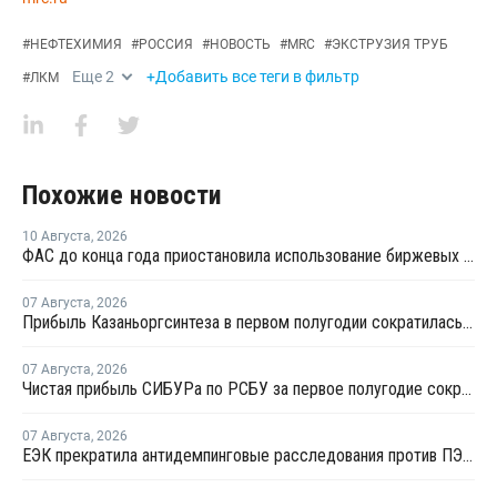
#
НЕФТЕХИМИЯ
#
РОССИЯ
#
НОВОСТЬ
#
MRC
#
ЭКСТРУЗИЯ ТРУБ
Еще
2
+Добавить все теги в фильтр
#
ЛКМ
Похожие новости
10 Августа
,
2026
ФАС до конца года приостановила использование биржевых индексов при госзакупках топлива
07 Августа
,
2026
Прибыль Казаньоргсинтеза в первом полугодии сократилась более чем в 2 раза
07 Августа
,
2026
Чистая прибыль СИБУРа по РСБУ за первое полугодие сократилась в 3,6 раза
07 Августа
,
2026
ЕЭК прекратила антидемпинговые расследования против ПЭ и ПП из Азербайджана и Туркменистана