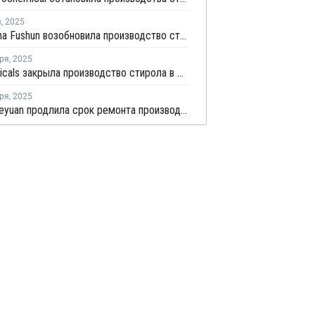
я
,
2025
PetroChina Fushun возобновила производство стирола в Фушуне
ря
,
2025
SP Chemicals закрыла производство стирола в Цзянсу на ремонт
ря
,
2025
Ningbo Keyuan продлила срок ремонта производства стирола в Нинбо