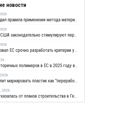
ие новости
2026
ЕС утвердил правила применения метода материального баланса для химической переработки ПЭТ-бутылок
2026
Европа и США законодательно стимулируют переработку гибкой пластиковой упаковки
2026
Сefic призвал ЕС срочно разработать критерии утилизации отходов методом химпереработки
026
Импорт вторичных полимеров в ЕС в 2025 году вырос на 3%
2026
ЕС позволит маркировать пластик как "переработанный" при 2,5% содержании вторичного материала
я
,
2026
Vioneo отказалась от планов строительства в Германии завода по выпуску "зеленых" полиолефинов