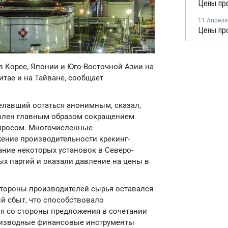
Цены про
11 Апреля
Цены про
в Корее, Японии и Юго-Восточной Азии на
тае и на Тайване, сообщает
желавший остаться анонимным, сказал,
овлен главным образом сокращением
просом. Многочисленные
ение производительности крекинг-
ание некоторых установок в Северо-
ых партий и оказали давление на цены в
 стороны производителей сырья оставался
й сбыт, что способствовало
я со стороны предложения в сочетании
оизводные финансовые инструменты