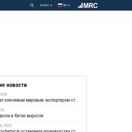
О НАС
RU
ие новости
2026
Китай стал ключевым мировым экспортером стирола на фоне кризиса на Ближнем Востоке
026
рола в Китае выросли
ря
,
2025
Bora Petrochemical остановила производства стирола на техническое обслуживание