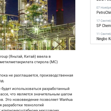
07 Ноябр
17 Сентяб
11 Сентяб
roup (Яньтай, Китай) ввела в
метилметакрилата стирола (МС)
пока не разглашается, производственная
од.
е будет использоваться разработанный
ассе, что является значительным шагом
ов. Это нововведение позволяет Wanhua
я разработки технологий
ет крупномасштабному массовому