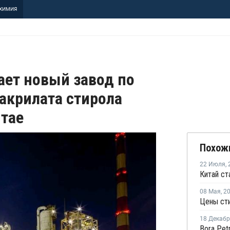
ХИМИЯ
ает новый завод по
акрилата стирола
итае
Похож
22 Июля
,
08 Мая
,
2
Цены сти
18 Декаб