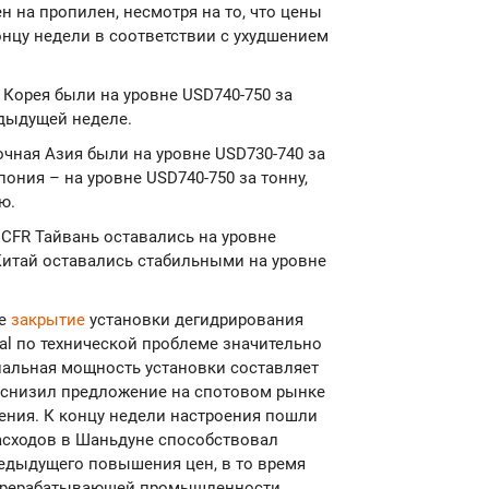
 на пропилен, несмотря на то, что цены
онцу недели в соответствии с ухудшением
 Корея были на уровне USD740-750 за
едыдущей неделе.
чная Азия были на уровне USD730-740 за
пония – на уровне USD740-750 за тонну,
ю.
 CFR Тайвань оставались на уровне
Китай оставались стабильными на уровне
ое
закрытие
установки дегидрирования
al по технической проблеме значительно
нальная мощность установки составляет
й снизил предложение на спотовом рынке
ения. К концу недели настроения пошли
расходов в Шаньдуне способствовал
едыдущего повышения цен, в то время
перерабатывающей промышленности