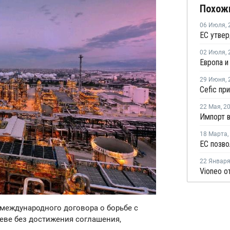
Похож
06 Июля
,
02 Июля
,
29 Июня
,
22 Мая
,
2
18 Марта
,
22 Январ
международного договора о борьбе с
еве без достижения соглашения,