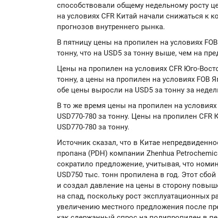
способствовали общему недельному росту цен
на условиях CFR Китай начали снижаться к к
прогнозов внутреннего рынка.
В пятницу цены на пропилен на условиях FOB
тонну, что на USD5 за тонну выше, чем на пр
Цены на пропилен на условиях CFR Юго-Восто
тонну, а цены на пропилен на условиях FOB Я
обе цены выросли на USD5 за тонну за недел
В то же время цены на пропилен на условиях
USD770-780 за тонну. Цены на пропилен CFR 
USD770-780 за тонну.
Источник сказал, что в Китае непредвиденн
пропана (PDH) компании Zhenhua Petrochemic
сократило предложение, учитывая, что номи
USD750 тыс. тонн пропилена в год. Этот сбо
и создал давление на цены в сторону повыш
на спад, поскольку рост эксплуатационных 
увеличению местного предложения после пр
как сдержанный спрос на полипропилен в 