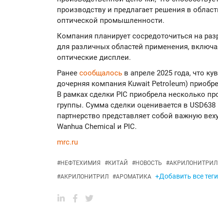
производству и предлагает решения в облас
оптической промышленности.
Компания планирует сосредоточиться на ра
для различных областей применения, включа
оптические дисплеи.
Ранее
сообщалось
в апреле 2025 года, что кув
дочерняя компания Kuwait Petroleum) приобр
В рамках сделки PIC приобрела несколько 
группы. Сумма сделки оценивается в USD638 
партнерство представляет собой важную вех
Wanhua Chemical и PIC.
mrc.ru
#
НЕФТЕХИМИЯ
#
КИТАЙ
#
НОВОСТЬ
#
АКРИЛОНИТРИЛ
+Добавить все теги
#
АКРИЛОНИТРИЛ
#
АРОМАТИКА