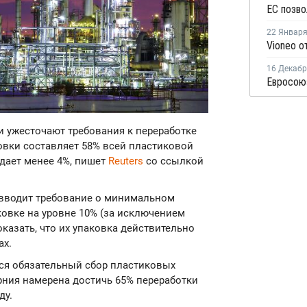
22 Январ
16 Декаб
и ужесточают требования к переработке
овки составляет 58% всей пластиковой
адает менее 4%, пишет
Reuters
со ссылкой
а вводит требование о минимальном
ковке на уровне 10% (за исключением
оказать, что их упаковка действительно
ах.
тся обязательный сбор пластиковых
ния намерена достичь 65% переработки
ду.