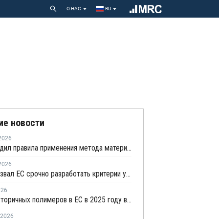
О НАС
RU
ие новости
2026
ЕС утвердил правила применения метода материального баланса для химической переработки ПЭТ-бутылок
2026
Сefic призвал ЕС срочно разработать критерии утилизации отходов методом химпереработки
026
Импорт вторичных полимеров в ЕС в 2025 году вырос на 3%
2026