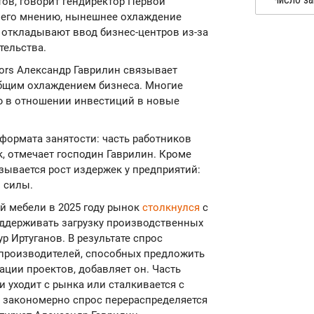
ов, говорит гендиректор Первой
 его мнению, нынешнее охлаждение
 откладывают ввод бизнес-центров из-за
тельства.
ors Александр Гаврилин связывает
бщим охлаждением бизнеса. Многие
 в отношении инвестиций в новые
формата занятости: часть работников
, отмечает господин Гаврилин. Кроме
азывается рост издержек у предприятий:
 силы.
й мебели в 2025 году рынок
столкнулся
с
ддерживать загрузку производственных
 Иртуганов. В результате спрос
 производителей, способных предложить
ации проектов, добавляет он. Часть
 уходит с рынка или сталкивается с
о закономерно спрос перераспределяется