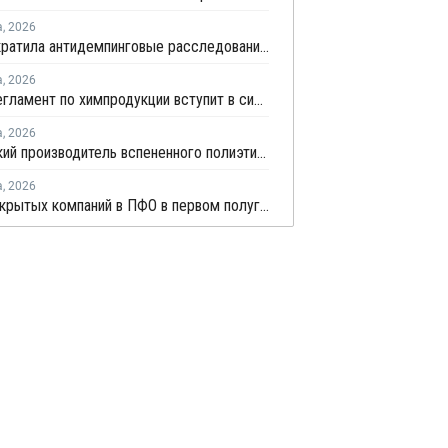
а
,
2026
ЕЭК прекратила антидемпинговые расследования против ПЭ и ПП из Азербайджана и Туркменистана
а
,
2026
Новый регламент по химпродукции вступит в силу в сентябре 2027 года
а
,
2026
Удмуртский производитель вспененного полиэтилена нарастит выпуск на 15%
а
,
2026
Число закрытых компаний в ПФО в первом полугодии 2026 года вдвое превысило число новых