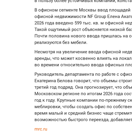
в пользу более устойчивых компаний, конста
В офисном сегменте Москвы ввод площадей р
офисной недвижимости NF Group Елена Акато
2026 года введено 599 тыс. кв. м офисной нед
Такой ощутимый рост объясняется низкой баз
Почти половина нового ввода пришлась на оф
реализуются без мебели.
Несмотря на увеличение ввода офисной нед
аренды, что может косвенно влиять на локал
во времени относительно ввода офисных пло
Руководитель департамента по работе с офис
Екатерина Белова говорит, что объемы строи
третий год подряд. Она прогнозирует, что о
Московском регионе по итогам 2026 года сост
год к году. Крупные компании по-прежнему 
меблировки, чтобы создать офис по собственн
время малый и средний бизнес чаще стремит
возможностью быстрого переезда, добавляет
mrc.ru