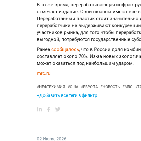
В то же время, перерабатывающая инфраструк
отмечает издание. Свои нюансы имеют все в
Переработанный пластик стоит значительно 
переработчики не выдерживают конкуренции
участников рынка, для того чтобы переработ
выгодной, потребуются государственные суб
Ранее
сообщалось
, что в России доля комб
составляет около 70%. Из-за новых экологич
может оказаться под наибольшим ударом.
mrc.ru
#
НЕФТЕХИМИЯ
#
США
#
ЕВРОПА
#
НОВОСТЬ
#
MRC
#
Т
+Добавить все теги в фильтр
02 Июля
,
2026