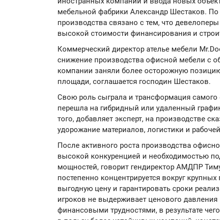
иностранных компаний и ввода новых объект
мебельной фабрики Александр Шестаков. По
производства связано с тем, что девелоперы
высокой стоимости финансирования и строи
Коммерческий директор ателье мебели Mr.Do
снижение производства офисной мебели с о
компании заняли более осторожную позицию
площади, соглашается господин Шестаков.
Свою роль сыграла и трансформация самого 
перешла на гибридный или удаленный график
того, добавляет эксперт, на производстве ск
удорожание материалов, логистики и рабочей
После активного роста производства офисно
высокой конкуренцией и необходимостью по
мощностей, говорит гендиректор АМДПР Тимур
постепенно концентрируется вокруг крупных
выгодную цену и гарантировать сроки реализ
игроков не выдерживает ценового давления и
финансовыми трудностями, в результате чег