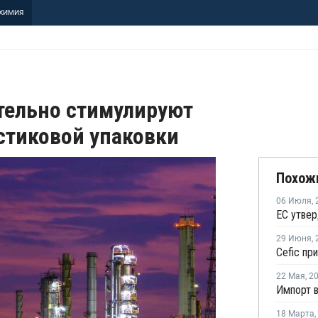
ХИМИЯ
тельно стимулируют
стиковой упаковки
Похож
06 Июля
,
29 Июня
,
22 Мая
,
2
18 Марта
,