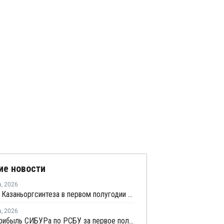
ие новости
а
,
2026
Прибыль Казаньоргсинтеза в первом полугодии сократилась более чем в 2 раза
а
,
2026
Чистая прибыль СИБУРа по РСБУ за первое полугодие сократилась в 3,6 раза