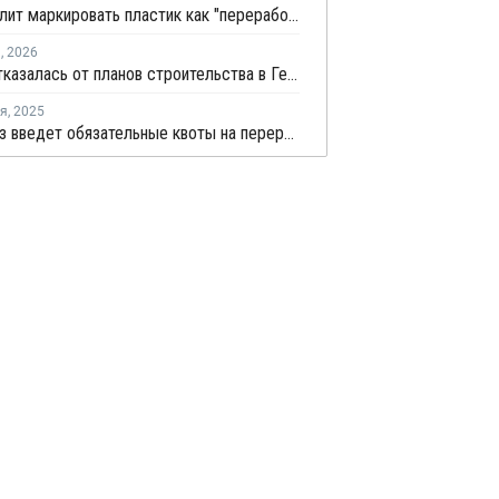
ЕС позволит маркировать пластик как "переработанный" при 2,5% содержании вторичного материала
я
,
2026
Vioneo отказалась от планов строительства в Германии завода по выпуску "зеленых" полиолефинов
ря
,
2025
Евросоюз введет обязательные квоты на переработанный пластик в автомобилях