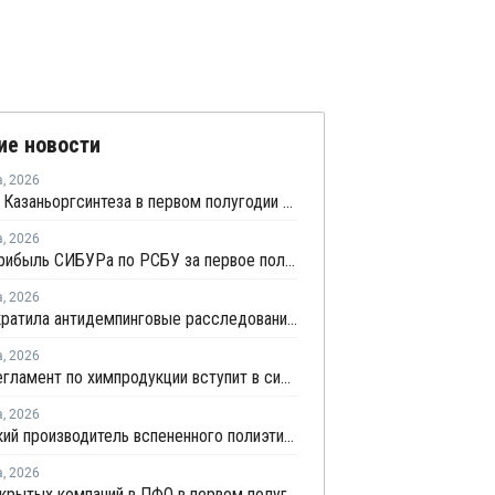
ие новости
а
,
2026
Прибыль Казаньоргсинтеза в первом полугодии сократилась более чем в 2 раза
а
,
2026
Чистая прибыль СИБУРа по РСБУ за первое полугодие сократилась в 3,6 раза
а
,
2026
ЕЭК прекратила антидемпинговые расследования против ПЭ и ПП из Азербайджана и Туркменистана
а
,
2026
Новый регламент по химпродукции вступит в силу в сентябре 2027 года
а
,
2026
Удмуртский производитель вспененного полиэтилена нарастит выпуск на 15%
а
,
2026
Число закрытых компаний в ПФО в первом полугодии 2026 года вдвое превысило число новых