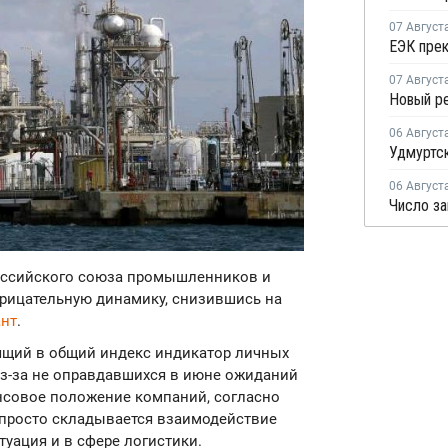
07 Август
07 Август
06 Август
06 Август
Российского союза промышленников и
рицательную динамику, снизившись на
нт
.
дящий в общий индекс индикатор личных
из-за не оправдавшихся в июне ожиданий
нсовое положение компаний, согласно
епросто складывается взаимодействие
туация и в сфере логистики.