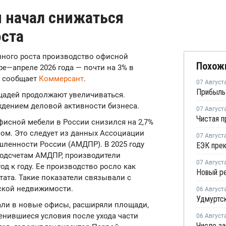
 начал снижаться
оста
енного роста производство офисной
Похож
ре—апреле 2026 года — почти на 3% в
, сообщает
Коммерсант
.
07 Август
адей продолжают увеличиваться.
ждением деловой активности бизнеса.
07 Август
фисной мебели в России снизился на 2,7%
ном. Это следует из данных Ассоциации
07 Август
енности России (АМДПР). В 2025 году
 подсчетам АМДПР, производители
07 Август
д к году. Ее производство росло как
тата. Такие показатели связывали с
ской недвижимости.
06 Август
али в новые офисы, расширяли площади,
енившиеся условия после ухода части
06 Август