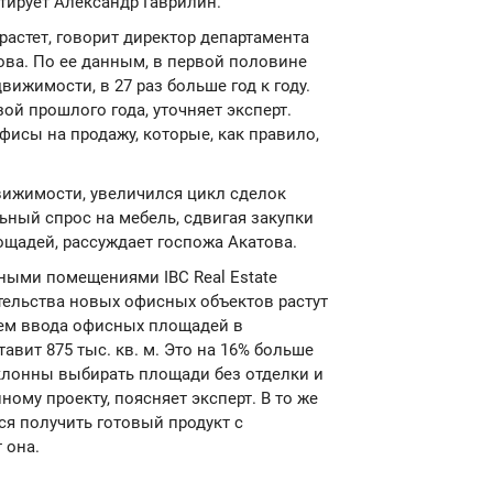
тирует Александр Гаврилин.
астет, говорит директор департамента
ва. По ее данным, в первой половине
вижимости, в 27 раз больше год к году.
ой прошлого года, уточняет эксперт.
исы на продажу, которые, как правило,
вижимости, увеличился цикл сделок
ьный спрос на мебель, сдвигая закупки
щадей, рассуждает госпожа Акатова.
ными помещениями IBC Real Estate
тельства новых офисных объектов растут
бъем ввода офисных площадей в
авит 875 тыс. кв. м. Это на 16% больше
склонны выбирать площади без отделки и
ому проекту, поясняет эксперт. В то же
ся получить готовый продукт с
 она.