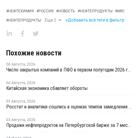
#
НЕФТЕХИМИЯ
#
РОССИЯ
#
НОВОСТЬ
#
НЕФТЕПРОДУКТЫ
#
MRC
Еще
2
+Добавить все теги в фильтр
#
НЕФТЕПРОДУКТЫ
Похожие новости
06 Августа
,
2026
Число закрытых компаний в ПФО в первом полугодии 2026 года вдвое превысило число новых
04 Августа
,
2026
Китайская экономика сбавляет обороты
03 Августа
,
2026
Росстат и аналитики сошлись в оценках темпов замедления экономики
03 Августа
,
2026
Продажи нефтепродуктов на Петербургской бирже за 7 месяцев снизились на 11,2%, в июле – на 35,6%