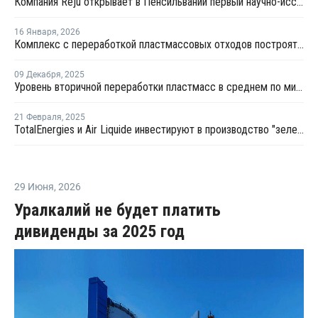
Компания Reju открывает в Пенсильвании первый научно-исследовательский центр по переработке текстиля
16 Января
,
2026
Комплекс с переработкой пластмассовых отходов построят в Тамбовской области
09 Декабря
,
2025
Уровень вторичной переработки пластмасс в среднем по миру остался на уровне 12%
21 Февраля
,
2025
TotalEnergies и Air Liquide инвестируют в производство "зеленого" водорода
29 Июня
,
2026
Уралкалий не будет платить
дивиденды за 2025 год