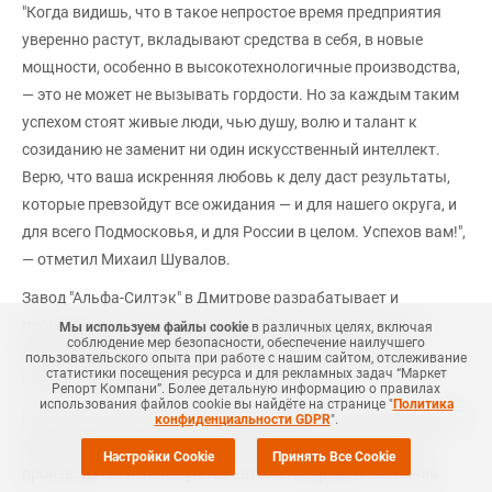
"Когда видишь, что в такое непростое время предприятия
уверенно растут, вкладывают средства в себя, в новые
мощности, особенно в высокотехнологичные производства,
— это не может не вызывать гордости. Но за каждым таким
успехом стоят живые люди, чью душу, волю и талант к
созиданию не заменит ни один искусственный интеллект.
Верю, что ваша искренняя любовь к делу даст результаты,
которые превзойдут все ожидания — и для нашего округа, и
для всего Подмосковья, и для России в целом. Успехов вам!",
— отметил Михаил Шувалов.
Завод "Альфа-Силтэк" в Дмитрове разрабатывает и
производит из пластмасс большой ассортимент ушных
Мы используем файлы cookie
в различных целях, включая
соблюдение мер безопасности, обеспечение наилучшего
бирок, RFID-меток, пломбировочных устройств, сейф-
пользовательского опыта при работе с нашим сайтом, отслеживание
статистики посещения ресурса и для рекламных задач “Маркет
пакетов, индикаторов магнитного поля.
Репорт Компани”. Более детальную информацию о правилах
использования файлов cookie вы найдёте на странице "
Политика
Большинство товарных позиций входят в Реестр российской
конфиденциальности GDPR
".
промышленной продукции (ГИСП Минпромторга РФ). В
Настройки Cookie
Принять Все Cookie
производстве используются автоматизированные линии