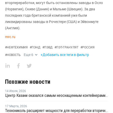
вторпереработки, могут быть остановлены заводы в Осло
(Норвегия), Скиве (Дания) и Мальме (Швеция). За два
последних года британской компанией уже были
ликвидированы заводы в Рочестере (США) и Эйвонмуте
(Англия).
mrc.ru
#
НЕФТЕХИМИЯ
#
ПЭНД
#
ПЭВД
#
ПЭТ-ГРАНУЛЯТ
#
РОССИЯ
Еще
6
+Добавить все теги в фильтр
#
НОВОСТЬ
Похожие новости
14 Июля
,
2026
Центр Казани оказался самым неоснащенным контейнерами раздельного сбора отходов
17 Марта
,
2026
Технониколь расширяет мощности для переработки вторичных пластмасс