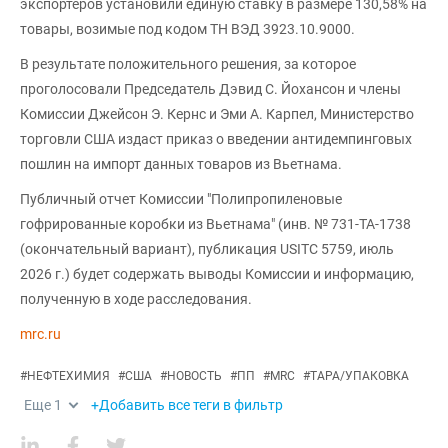
экспортёров установили единую ставку в размере 130,58% на
товары, возимые под кодом ТН ВЭД 3923.10.9000.
В результате положительного решения, за которое
проголосовали Председатель Дэвид С. Йохансон и члены
Комиссии Джейсон Э. Кернс и Эми А. Карпел, Министерство
торговли США издаст приказ о введении антидемпинговых
пошлин на импорт данных товаров из Вьетнама.
Публичный отчет Комиссии "Полипропиленовые
гофрированные коробки из Вьетнама" (инв. № 731-TA-1738
(окончательный вариант), публикация USITC 5759, июль
2026 г.) будет содержать выводы Комиссии и информацию,
полученную в ходе расследования.
mrc.ru
#
НЕФТЕХИМИЯ
#
США
#
НОВОСТЬ
#
ПП
#
MRC
#
ТАРА/УПАКОВКА
Еще
1
+Добавить все теги в фильтр