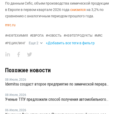
По данным Cefic, объем производства химической продукции
в Европе в первом квартале 2026 года
снизился
на 3,2% по
сравнению с аналогичным периодом прошлого года.
mrc.ru
#
НЕФТЕХИМИЯ
#
ЕВРОПА
#
НОВОСТЬ
#
НЕФТЕПРОДУКТЫ
#
MRC
Еще
2
+Добавить все теги в фильтр
#
РЕЦИКЛИНГ
Похожие новости
08 Июля
,
2026
Idemitsu создаст второе предприятие по химической переработке отходов в Японии
08 Июля
,
2026
Ученые ТПУ предложили способ получения автомобильного бензина из пластиковых отходов
06 Июля
,
2026