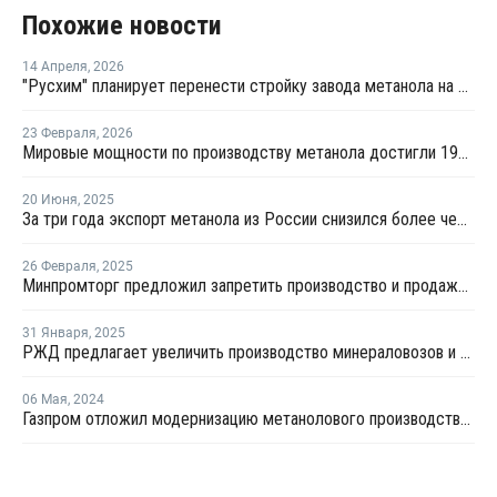
Похожие новости
14 Апреля
,
2026
"Русхим" планирует перенести стройку завода метанола на Балтику
23 Февраля
,
2026
Мировые мощности по производству метанола достигли 199 млн тонн в 2025 году
20 Июня
,
2025
За три года экспорт метанола из России снизился более чем на треть
26 Февраля
,
2025
Минпромторг предложил запретить производство и продажу чистого метанола
31 Января
,
2025
РЖД предлагает увеличить производство минераловозов и "бочек" для перевозки метанола
06 Мая
,
2024
Газпром отложил модернизацию метанолового производства в Томске