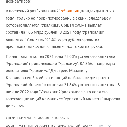
деривативов).
В последний раз "Уралкалий"
объявлял
дивиденды в 2023
году - только на привилегированные акции, владельцем
которых является "Уралхим". Общая сумма выплат
составила 105 млрд рублей. В 2021 году "Уралкалий"
выплатил "Уралхиму" 61,65 млрд рублей, средства
предназначались для снижения долговой нагрузки.
По данным на конец 2021 года 78,03% уставного капитала
"Уралкалия" принадлежало "Уралхиму", 0,136% - напрямую
основателю "Уралхима" Дмитрию Мазепину.
Квазиказначейский пакет акций на балансе дочернего
"Уралкалий-Инвест" составлял 21,84% уставного капитала. В
начале 2022 года "Уралкалий"раскрывал, что доля его
голосующих акций на балансе "Уралкалий-Инвеста" выросла
до 22,36%.
#
НЕФТЕХИМИЯ
#
РОССИЯ
#
НОВОСТЬ
Еще
1
#
МИНЕРАЛЬНЫЕ УДОБРЕНИЯ
#
УРАЛКАЛИЙ
#
MRC