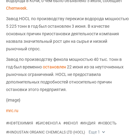
водорода в Кочи, о чем было объявлено 5 июля, сообщает
Chemweek
.
Завод HOCL по производству перекиси водорода мощностью
5 225 тонн в год был остановлен 3 июня. В качестве
основных причин приостановки деятельности компания
назвала значительный рост цен на сырье и низкий
рыночный спрос.
Завод по производству фенола мощностью 40 тыс. тонн в
год был временно
остановлен
22 июня из-за неуточненных
рыночных ограничений. HOCL не предоставила
дополнительных подробностей относительно причин
остановки этого предприятия.
{image}
mrc.ru
#
НЕФТЕХИМИЯ
#
БИСФЕНОЛ А
#
ФЕНОЛ
#
ИНДИЯ
#
НОВОСТЬ
Еще
1
#
HINDUSTAN ORGANIC CHEMICALS LTD (HOCL)