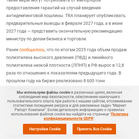
Такие меры могут потребовать от импортеров
предоставления гарантий на случай введения
антидемпинговой пошлины. TRA планирует опубликовать
предварительные выводы в феврале 2027 года, а в июне
2027 года — представить окончательную рекомендацию
министру по делам бизнеса и торговли.
Ранее
сообщалось
, что по итогам 2025 года объем продаж
полиэтилена высокого давления (ПВД) и линейного
полиэтилена низкой плотности (ЛПНП) в РФ вырос в 12,8
раза по отношению к показателям предыдущего года. В
прошлом году на бирже реализовано 8 600 тонн
вспенивающегося полистирола (ПСВ-C), что составило 7% от
Мы используем файлы cookie
в различных целях, включая
всего объема произведенного в стране, отмечает пресс-
соблюдение мер безопасности, обеспечение наилучшего
пользовательского опыта при работе с нашим сайтом, отслеживание
служба Петербургской биржи. Продажи полипропилена за 4
статистики посещения ресурса и для рекламных задач “Маркет
Репорт Компани”. Более детальную информацию о правилах
месяца 2026 года составили 9 474 тонны.
использования файлов cookie вы найдёте на странице "
Политика
конфиденциальности GDPR
".
mrc.ru
Настройки Cookie
Принять Все Cookie
#
НЕФТЕХИМИЯ
#
ЛПЭНП
#
ВЕЛИКОБРИТАНИЯ
#
США
#
НОВОСТЬ