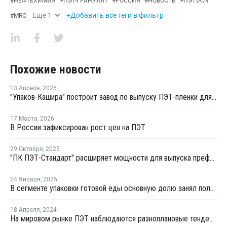
#
НЕФТЕХИМИЯ
#
ПЭТ-ГРАНУЛЯТ
#
РОССИЯ
#
НОВОСТЬ
#
ПЭТ\R\N
Еще
1
+Добавить все теги в фильтр
#
MRC
Похожие новости
13 Апреля
,
2026
"Упаков-Кашира" построит завод по выпуску ПЭТ-пленки для пищевой упаковки
17 Марта
,
2026
В России зафиксирован рост цен на ПЭТ
29 Октября
,
2025
"ПК ПЭТ-Стандарт" расширяет мощности для выпуска преформ
24 Января
,
2025
В сегменте упаковки готовой еды основную долю занял полипропилен
18 Апреля
,
2024
На мировом рынке ПЭТ наблюдаются разноплановые тенденции