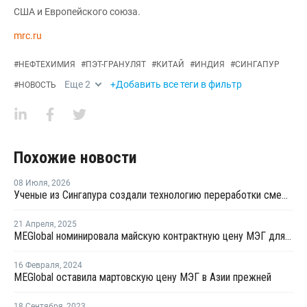
США и Европейского союза.
mrc.ru
#
НЕФТЕХИМИЯ
#
ПЭТ-ГРАНУЛЯТ
#
КИТАЙ
#
ИНДИЯ
#
СИНГАПУР
Еще
2
+Добавить все теги в фильтр
#
НОВОСТЬ
Похожие новости
08 Июля
,
2026
Ученые из Сингапура создали технологию переработки смешанного пластика без участия растворителя
21 Апреля
,
2025
MEGlobal номинировала майскую контрактную цену МЭГ для Азии
16 Февраля
,
2024
MEGlobal оставила мартовскую цену МЭГ в Азии прежней
18 Сентября
,
2023