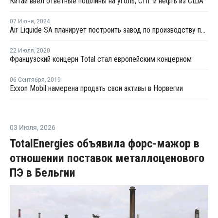
Китай ввел ответные пошлины на уголь, СПГ и нефть из США
07 Июня
,
2024
Air Liquide SA планирует построить завод по производству промышленных газов в Айдахо
22 Июля
,
2020
Французский концерн Total стал европейским концерном
06 Сентября
,
2019
Exxon Mobil намерена продать свои активы в Норвегии
03 Июля
,
2026
TotalEnergies объявила форс-мажор в
отношении поставок металлоценового
ПЭ в Бельгии