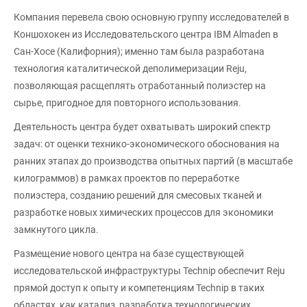
Компания перевела свою основную группу исследователей в
Коншохокен из Исследовательского центра IBM Almaden в
Сан-Хосе (Калифорния); именно там была разработана
технология каталитической деполимеризации Reju,
позволяющая расщеплять отработанный полиэстер на
сырье, пригодное для повторного использования.
Деятельность центра будет охватывать широкий спектр
задач: от оценки технико-экономического обоснования на
ранних этапах до производства опытных партий (в масштабе
килограммов) в рамках проектов по переработке
полиэстера, созданию решений для смесовых тканей и
разработке новых химических процессов для экономики
замкнутого цикла.
Размещение нового центра на базе существующей
исследовательской инфраструктуры Technip обеспечит Reju
прямой доступ к опыту и компетенциям Technip в таких
областях, как катализ, разработка технологических