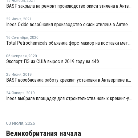
15 Ноября
,
2021
BASF закрыла на ремонт производство окиси этилена в Антверпене
22 Июня
,
2021
Ineos Oxide возобновил производство окиси этилена в Антверпене после ремонта
16 Сентября
,
2020
Total Petrochemicals объявила форс-мажор на поставки металлоценового ПЭ с завода в Бельгии
06 Февраля
,
2020
Экспорт ПЭ из США вырос в 2019 году на 44%
25 Июня
,
2019
BASF возобновила работу крекинг-установки в Антверпене после планового ремонта
24 Января
,
2019
Ineos выбрала площадку для строительства новых крекинг-установки и установки дегидрирования пропана в Европе
03 Июля
,
2026
Великобритания начала