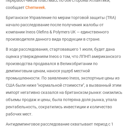
переработчиков пластмасс по обе стороны Атлантики,
сообщает
Chemweek
.
Британское Управление по мерам торговой защиты (TRA)
начало расследование после получения жалобы от
компании Ineos Olefins & Polymers UK — единственного
производителя данного вида продукции в стране.
В ходе расследования, стартовавшего 1 июля, будет дана
оценка утверждениям Ineos о том, что ЛПНП американского
производства продавался в Великобритании по
демпинговым ценам, нанося ущерб местной
промышленности. По заявлению Ineos, экспортные цены из
США были ниже "нормальной стоимости", а вызванный этим
импорт негативно сказался на британском рынке: снизились
объемы продаж и цены, была потеряна доля рынка, упала
рентабельность, сократились инвестиции и количество
рабочих мест.
Антидемпинговое расследование охватывает период с 1