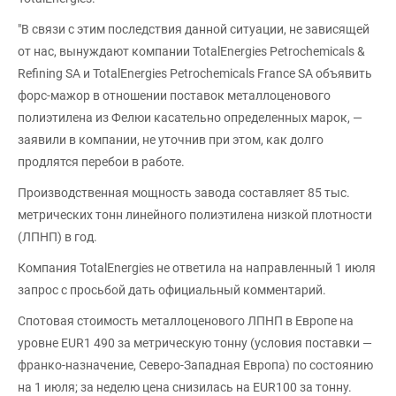
"В связи с этим последствия данной ситуации, не зависящей
от нас, вынуждают компании TotalEnergies Petrochemicals &
Refining SA и TotalEnergies Petrochemicals France SA объявить
форс-мажор в отношении поставок металлоценового
полиэтилена из Фелюи касательно определенных марок, —
заявили в компании, не уточнив при этом, как долго
продлятся перебои в работе.
Производственная мощность завода составляет 85 тыс.
метрических тонн линейного полиэтилена низкой плотности
(ЛПНП) в год.
Компания TotalEnergies не ответила на направленный 1 июля
запрос с просьбой дать официальный комментарий.
Спотовая стоимость металлоценового ЛПНП в Европе на
уровне EUR1 490 за метрическую тонну (условия поставки —
франко-назначение, Северо-Западная Европа) по состоянию
на 1 июля; за неделю цена снизилась на EUR100 за тонну.