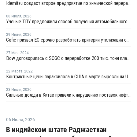
Idemitsu создаст второе предприятие по химической переработке отходов в Японии
08 Июля
,
2026
Ученые ТПУ предложили способ получения автомобильного бензина из пластиковых отходов
29 Июня
,
2026
Сefic призвал ЕС срочно разработать критерии утилизации отходов методом химпереработки
27 Мая
,
2024
Dow договорилась с SCGC о переработке 200 тыс. тонн пластиковых отходов
22 Марта
,
2022
Контрактные цены параксилола в США в марте выросли на USD254 за тонну
23 Июля
,
2020
Сильные дожди в Китае привели к нарушению поставок нефтехимии
06 Июля
,
2026
В индийском штате Раджастхан