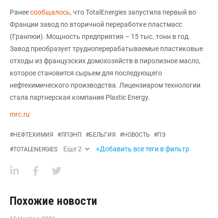
Ранее
сообщалось
, что TotalEnergies запустила первый во
Франции завод по вторичной переработке пластмасс
(Гранпюи). Мощность предприятия – 15 тыс. тонн в год.
Завод преобразует трудноперерабатываемые пластиковые
отходы из французских домохозяйств в пиролизное масло,
которое становится сырьем для последующего
нефтехимического производства. Лицензиаром технологии
стала партнерская компания Plastic Energy.
mrc.ru
#
НЕФТЕХИМИЯ
#
ЛПЭНП
#
БЕЛЬГИЯ
#
НОВОСТЬ
#
ПЭ
Еще
2
+Добавить все теги в фильтр
#
TOTALENERGIES
Похожие новости