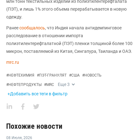
млн тонн текстильных изделий из полиэтилентерефталата
(ПЭТ), и лишь 1% этого объема перерабатывается в новую
одежду.
Ранее
сообщалось
, что Индия начала антидемпинговое
расследование в отношении импорта
полиэтилентерефталатной (ПЭТ) пленки толщиной более 100
микрон, поставляемой из Китая, Сингапура, Таиланда и ОАЭ.
mrc.ru
#
НЕФТЕХИМИЯ
#
ПЭТ-ГРАНУЛЯТ
#
США
#
НОВОСТЬ
Еще
3
#
НЕФТЕПРОДУКТЫ
#
MRC
+Добавить все теги в фильтр
Похожие новости
08 Июля
,
2026