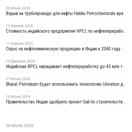
30 Июня
,
2026
Взрыв на трубопроводе для нафты Haldia Petrochemicals вряд ли повлияет на выпуск полимеров
13 Апреля
,
2026
Стоимость индийского предприятия HPCL по нефтепереработке и нефтехимии в Раджастане почти удвоилась
11 Апреля
,
2025
Спрос на нефтехимическую продукцию в Индии к 2040 году может вырасти до 80 млн тонн
19 Декабря
,
2024
Индийская BPCL наращивает нефтепереработку до 45 млн тонн в год к 2028 году
27 Июня
,
2024
Bharat Petroleum будет использовать технологию Univation для производства полиэтилена в Индии
14 Июня
,
2024
Правительство Индии одобрило проект Gail по строительству крекинг-установки
06 Июля
,
2026