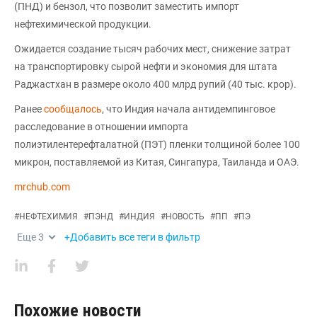
(ПНД) и бензол, что позволит заместить импорт
нефтехимической продукции.
Ожидается создание тысяч рабочих мест, снижение затрат
на транспортировку сырой нефти и экономия для штата
Раджастхан в размере около 400 млрд рупий (40 тыс. крор).
Ранее
сообщалось
, что Индия начала антидемпинговое
расследование в отношении импорта
полиэтилентерефталатной (ПЭТ) пленки толщиной более 100
микрон, поставляемой из Китая, Сингапура, Таиланда и ОАЭ.
mrchub.com
#
НЕФТЕХИМИЯ
#
ПЭНД
#
ИНДИЯ
#
НОВОСТЬ
#
ПП
#
ПЭ
Еще
3
+Добавить все теги в фильтр
Похожие новости