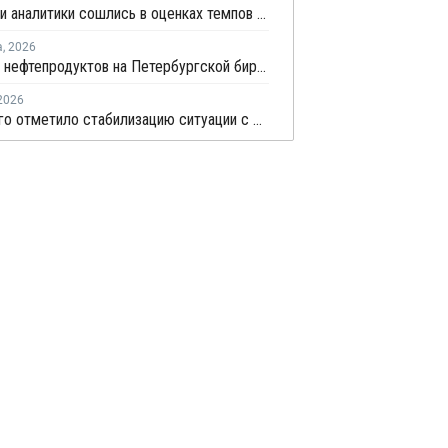
Росстат и аналитики сошлись в оценках темпов замедления экономики
а
,
2026
Продажи нефтепродуктов на Петербургской бирже за 7 месяцев снизились на 11,2%, в июле – на 35,6%
2026
Минэнерго отметило стабилизацию ситуации с обеспечением топливом в ряде регионов