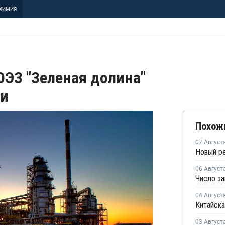
ХИМИЯ
ОЭЗ "Зеленая долина"
ии
Похож
07 Август
06 Август
04 Август
Китайска
03 Август