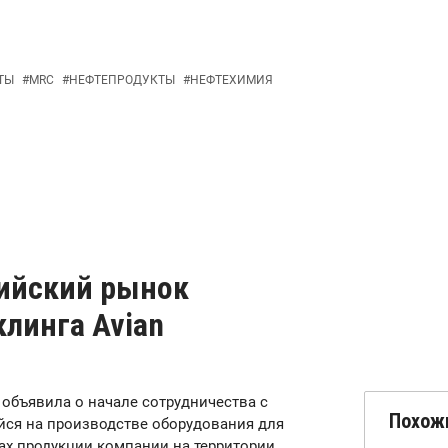
ТЫ
#
MRC
#
НЕФТЕПРОДУКТЫ
#
НЕФТЕХИМИЯ
ийский рынок
линга Avian
) объявила о начале сотрудничества с
Похож
ейся на производстве оборудования для
ах продукции компании на территории