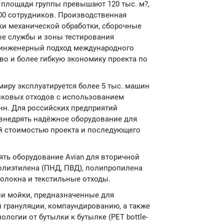
площади группы превышают 120 тыс. м?,
300 сотрудников. Производственная
ки механической обработки, сборочные
ые службы и зоны тестирования
ь инженерный подход международного
о и более гибкую экономику проекта по
миру эксплуатируется более 5 тыс. машин
тиковых отходов с использованием
нн. Для российских предприятий
 внедрять надёжное оборудование для
й стоимостью проекта и последующего
ять оборудование Avian для вторичной
полиэтилена (ПНД, ПВД), полипропилена
волокна и текстильные отходы.
ии мойки, предназначенные для
 грануляции, компаундированию, а также
ологии от бутылки к бутылке (PET bottle-