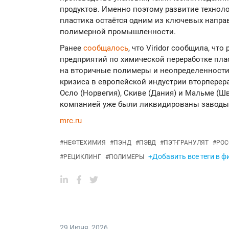
продуктов. Именно поэтому развитие техноло
пластика остаётся одним из ключевых напр
полимерной промышленности.
Ранее
сообщалось
, что Viridor сообщила, ч
предприятий по химической переработке пла
на вторичные полимеры и неопределенности
кризиса в европейской индустрии вторперер
Осло (Норвегия), Скиве (Дания) и Мальме (Шв
компанией уже были ликвидированы заводы в
mrc.ru
#
НЕФТЕХИМИЯ
#
ПЭНД
#
ПЭВД
#
ПЭТ-ГРАНУЛЯТ
#
РОС
+Добавить все теги в ф
#
РЕЦИКЛИНГ
#
ПОЛИМЕРЫ
29 Июня
,
2026