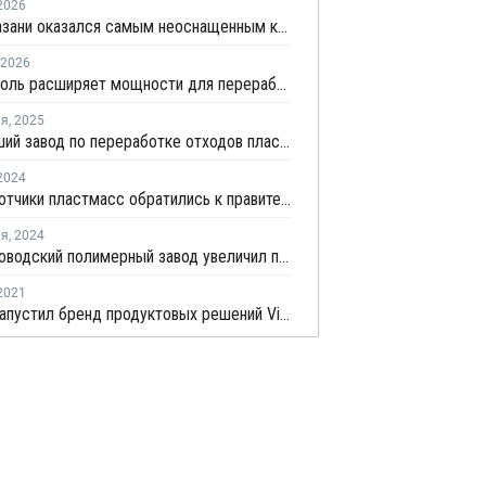
2026
Центр Казани оказался самым неоснащенным контейнерами раздельного сбора отходов
2026
Технониколь расширяет мощности для переработки вторичных пластмасс
ля
,
2025
Крупнейший завод по переработке отходов пластмасс вошел в реестр утилизаторов
2024
Переработчики пластмасс обратились к правительству с просьбой скорректировать требования к экосбору
ля
,
2024
Минераловодский полимерный завод увеличил переработку вторичного полиэтилена в два раза
2021
СИБУР запустил бренд продуктовых решений Vivilen с содержанием вторичного сырья