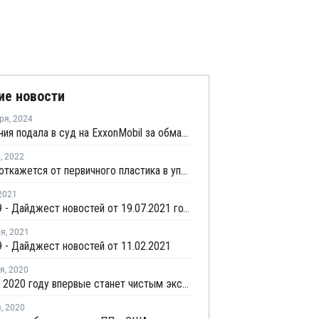
ие новости
ря
,
2024
Калифорния подала в суд на ExxonMobil за обман о легкой переработке пластика
я
,
2022
PepsiCo откажется от первичного пластика в упаковке в Европе к 2030 году
2021
COVID-19 - Дайджест новостей от 19.07.2021 года
ля
,
2021
 - Дайджест новостей от 11.02.2021
ря
,
2020
Россия в 2020 году впервые станет чистым экспортером полиэтилена
я
,
2020