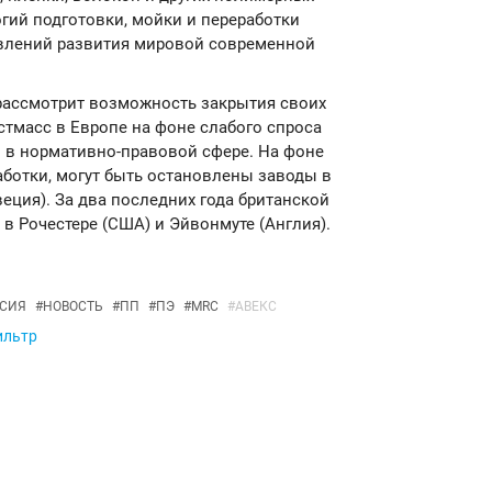
гий подготовки, мойки и переработки
авлений развития мировой современной
то рассмотрит возможность закрытия своих
стмасс в Европе на фоне слабого спроса
 в нормативно-правовой сфере. На фоне
аботки, могут быть остановлены заводы в
еция). За два последних года британской
 Рочестере (США) и Эйвонмуте (Англия).
СИЯ
#
НОВОСТЬ
#
ПП
#
ПЭ
#
MRC
#
АВЕКС
ильтр