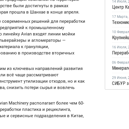
14 Июля
,
ёрстве были достигнуты в рамках
орая прошла в Шанхае в конце апреля.
17 Марта
,
е современных решений для переработки
предприятий к промышленному
10 Февра
ю линейку Avian входят линии мойки
ульверайзеры и агломераторы —
атериала к грануляции,
16 Июля
,
ованию в производстве вторичных
06 Февра
ним из ключевых направлений развития
ли всё чаще рассматривают
29 Июня
,
инструмент утилизации отходов, но и как
а, снизить потери сырья и вовлечь
an Machinery располагает более чем 60-
реработки пластика и рециклинга,
е и сервисные подразделения в Китае,