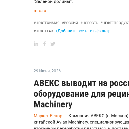
"Зеленой долины".
mrc.ru
#
НЕФТЕХИМИЯ
#
РОССИЯ
#
НОВОСТЬ
#
НЕФТЕПРОДУК
+Добавить все теги в фильтр
#
НЕФТЕГАЗ
29 Июня
,
2026
АВЕКС выводит на росс
оборудование для рецик
Machinery
Маркет Репорт
-- Компания АВЕКС (г. Москва
китайской Avian Machinery, специализирующ
вторичной переработки пластмасс, и поставк