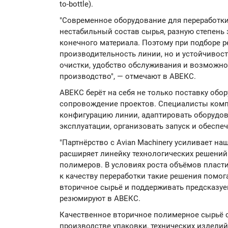
to-bottle).
"Современное оборудование для переработк
нестабильный состав сырья, разную степень 
конечного материала. Поэтому при подборе 
производительность линии, но и устойчивост
очистки, удобство обслуживания и возможно
производство", — отмечают в АВЕКС.
АВЕКС берёт на себя не только поставку обо
сопровождение проектов. Специалисты ком
конфигурацию линии, адаптировать оборудов
эксплуатации, организовать запуск и обеспе
"Партнёрство с Avian Machinery усиливает н
расширяет линейку технологических решений
полимеров. В условиях роста объёмов плас
к качеству переработки такие решения помог
вторичное сырьё и поддерживать предсказуе
резюмируют в АВЕКС.
Качественное вторичное полимерное сырьё 
производстве упаковки, технических изделий