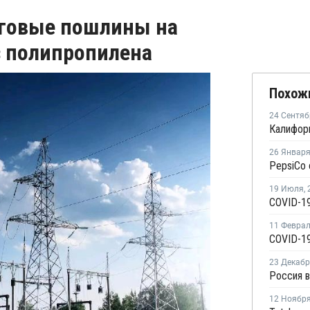
говые пошлины на
 полипропилена
Похож
24 Сентяб
26 Январ
19 Июля
,
11 Февра
COVID-19
23 Декаб
12 Ноябр