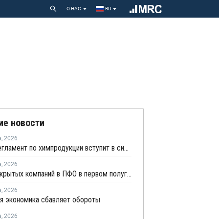
О НАС
RU
ие новости
а
,
2026
Новый регламент по химпродукции вступит в силу в сентябре 2027 года
а
,
2026
Число закрытых компаний в ПФО в первом полугодии 2026 года вдвое превысило число новых
а
,
2026
я экономика сбавляет обороты
а
,
2026