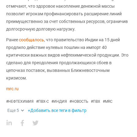
отмечают, что здоровое накопление денежной массы
позволит игрокам профинансировать расширение линий
преимущественно за счет собственных ресурсов, ограничив
долгосрочную долговую нагрузку.
Ранее
сообщалось
, что правительство Индии на 15 дней
продлило действие нулевых пошлин на импорт 40
критически важных видов нефтехимической продукции. Это
сделано для преодоления продолжающихся сбоев в
цепочках поставок, вызванных Ближневосточным
кризисом.
mrc.ru
#
НЕФТЕХИМИЯ
#
ПВХ-С
#
ИНДИЯ
#
НОВОСТЬ
#
ПВХ
#
MRC
Еще
5
+Добавить все теги в фильтр