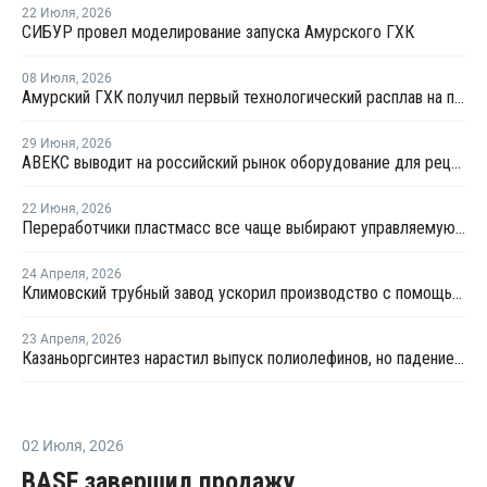
22 Июля
,
2026
СИБУР провел моделирование запуска Амурского ГХК
08 Июля
,
2026
Амурский ГХК получил первый технологический расплав на производстве полиэтилена
29 Июня
,
2026
АВЕКС выводит на российский рынок оборудование для рециклинга Avian Machinery
22 Июня
,
2026
Переработчики пластмасс все чаще выбирают управляемую вторичную гранулу
24 Апреля
,
2026
Климовский трубный завод ускорил производство с помощью роботов
23 Апреля
,
2026
Казаньоргсинтез нарастил выпуск полиолефинов, но падение цен и рост долговой нагрузки обрушили прибыль
02 Июля
,
2026
BASF завершил продажу