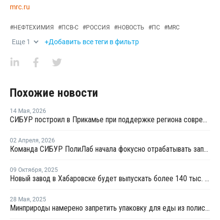
mrc.ru
#
НЕФТЕХИМИЯ
#
ПСВ-С
#
РОССИЯ
#
НОВОСТЬ
#
ПС
#
MRC
Еще
1
+Добавить все теги в фильтр
Похожие новости
14 Мая
,
2026
СИБУР построил в Прикамье при поддержке региона современный складской комплекс
02 Апреля
,
2026
Команда СИБУР ПолиЛаб начала фокусно отрабатывать запрос рынка и дивизиона "Потребительские товары"
09 Октября
,
2025
Новый завод в Хабаровске будет выпускать более 140 тыс. кв. м сэндвич-панелей в год
28 Мая
,
2025
Минприроды намерено запретить упаковку для еды из полистирола