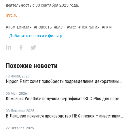
деятельность с 30 сентября 2025 года.
mrc.ru
#
НЕФТЕХИМИЯ
#
НОВОСТЬ
#
BASF
#
MRC
#
ПОКРЫТИЯ
#
ЛКМ
+Добавить все теги в фильтр
Похожие новости
13 Июля
,
2026
Nippon Paint хочет приобрести подразделение декоративных красок AkzoNobel за EUR7,5 млрд
05 Мая
,
2026
Компания Westlake получила сертификат ISCC Plus для своего завода по производству эпоксидных смол в Техасе
03 Декабря
,
2025
В Лаишево появится производство ПВХ-пленок – инвестиции составили более 1 млрд рублей
22 Октября
,
2025