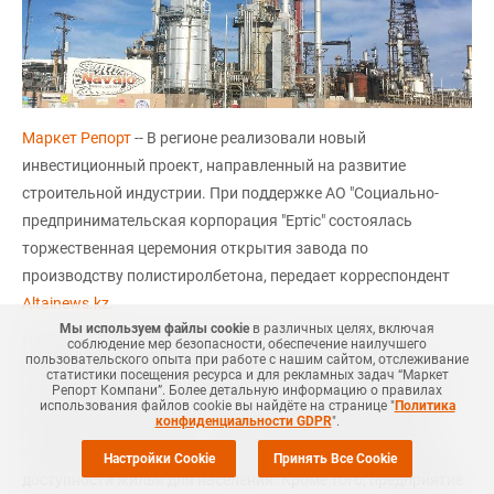
Маркет Репорт
-- В регионе реализовали новый
инвестиционный проект, направленный на развитие
строительной индустрии. При поддержке АО "Социально-
предпринимательская корпорация "Ертіс" состоялась
торжественная церемония открытия завода по
производству полистиролбетона, передает корреспондент
Altainews.kz
.
Мы используем файлы cookie
в различных целях, включая
Производственная мощность предприятия позволяет
соблюдение мер безопасности, обеспечение наилучшего
пользовательского опыта при работе с нашим сайтом, отслеживание
выпускать до 2500 м? полистиролбетонных изделий в год.
статистики посещения ресурса и для рекламных задач “Маркет
Репорт Компани”. Более детальную информацию о правилах
Завод ориентирован на обеспечение строительного рынка
использования файлов cookie вы найдёте на странице "
Политика
конфиденциальности GDPR
".
региона современными и качественными материалами,
снижение себестоимости квадратного метра и повышение
Настройки Cookie
Принять Все Cookie
доступности жилья для населения. Кроме того, предприятие