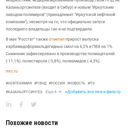
Казаньоргсинтезе (входит в Сибур) и новым "Иркутским
заводом полимеров" (принадлежит "Иркутской нефтяной
компании"), несмотря на то, что официально запуск
последнего владельцы так и не подтвердили.
В мае "Росстат" также
отметил
прирост выпуска
карбамидоформальдегидных смол на 6,2% и ПВХ на 1%.
Снижение зафиксировано в производстве полиацеталей
(-11,1%), полистирола (-5,8%), полиамидов (-4,3%).
mrc.ru
#
НЕФТЕХИМИЯ
#
ПЭНД
#
РОССИЯ
#
НОВОСТЬ
#
ПЭ
Еще
4
+Добавить все теги в фильтр
#
КАЗАНЬОРГСИНТЕЗ
Похожие новости