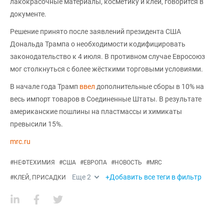
лакокрасочные материалы, косметику и клеи, говорится в
документе.
Решение принято после заявлений президента США
Дональда Трампа о необходимости кодифицировать
законодательство к 4 июля. В противном случае Евросоюз
мог столкнуться с более жёсткими торговыми условиями.
В начале года Трамп
ввел
дополнительные сборы в 10% на
весь импорт товаров в Соединенные Штаты. В результате
американские пошлины на пластмассы и химикаты
превысили 15%.
mrc.ru
#
НЕФТЕХИМИЯ
#
США
#
ЕВРОПА
#
НОВОСТЬ
#
MRC
Еще
2
+Добавить все теги в фильтр
#
КЛЕЙ, ПРИСАДКИ