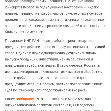
обрабатывающей промышленности PMI от S&P Global
фиксирует первое за год улучшение настроений — индекс
поднялся выше отметки 50 пунктов. Вместе с тем в секторе
продолжается сокращение занятости, снижение экспортных
заказов и ослабление уверенности компаний в перспективах
ближайших 12 месяцев.
По данным ИНП РАН, после слабого первого квартала
предприятия действительно стали лучше оценивать текущий
спрос. Однако в июне одновременно ухудшились планы
выпуска продукции, инвестиций, найма работников и
повышения заработной платы. В свою очередь, Росстат в
июне зафиксировал снижение оптимизма как в обработке,
так и в добыче — после его восстановления в два
предыдущих месяца. Впрочем, частное потребление в июне,
судя по "Сбериндексу", продолжало заметно расти.
Ранее
сообщалось
, что рост ВВП РФ в мае 2026 года, по
оценке Минэкономразвития, составил 0,3% в годовом