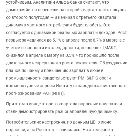
устойчивым. Аналитики Альфа-банка считают, что
домохозяйства перенесли на второй квартал часть покупок
со второго полугодия — и начиная с третьего квартала
динамика частного потребления будет слабеть. Это
согласуется с динамикой реальных зарплат и доходов. Рост
первых замедлился до 5,1% в апреле после 8,7% в марте, а с
учетом сезонности и календарности, по оценке ЦМАКП,
снизился в апреле к марту на 0,5%, что произошло после
длительного непрерывного роста показателя. Об ухудшении
планов по найму и повышению зарплат в июне в
промышленности свидетельствуют PMI S&P Global и
конъюнктурные опросы Института народнохозяйственного
прогнозирования РАН (ИНП).
При этом в конце второго квартала опросные показатели
стали демонстрировать разнонаправленную динамику.
Потребительские настроения, по данным ЦБ, в июне
подросли, а по Росстату — снизились. На этом фоне в