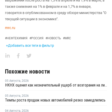
выражении после роста на 1,3% в апреле и на 1,9% в марте, а
также снижения на 1% в феврале и на 1,7% в январе,
говорится в опубликованном в среду обзоре министерства "О
текущей ситуации в экономике".
mrc.ru
#
НЕФТЕХИМИЯ
#
РОССИЯ
#
НОВОСТЬ
#
MRC
+Добавить все теги в фильтр
Похожие новости
05 Августа
,
2026
НКНХ оценил как незначительный ущерб от возгорания на линии полистирола
05 Августа
,
2026
Темпы роста продаж новых автомобилей резко замедлились
04 Августа
,
2026