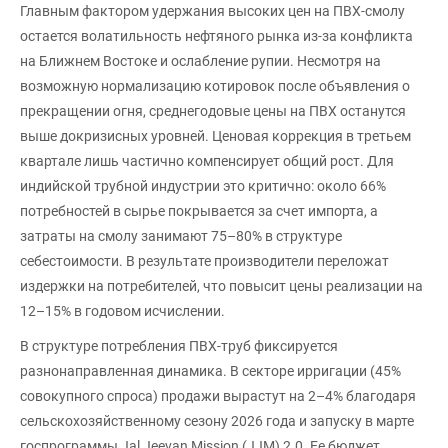
Главным фактором удержания высоких цен на ПВХ-смолу
остается волатильность нефтяного рынка из-за конфликта
на Ближнем Востоке и ослабление рупии. Несмотря на
возможную нормализацию котировок после объявления о
прекращении огня, среднегодовые цены на ПВХ останутся
выше докризисных уровней. Ценовая коррекция в третьем
квартале лишь частично компенсирует общий рост. Для
индийской трубной индустрии это критично: около 66%
потребностей в сырье покрывается за счет импорта, а
затраты на смолу занимают 75–80% в структуре
себестоимости. В результате производители переложат
издержки на потребителей, что повысит цены реализации на
12–15% в годовом исчислении.
В структуре потребления ПВХ-труб фиксируется
разнонаправленная динамика. В секторе ирригации (45%
совокупного спроса) продажи вырастут на 2–4% благодаря
сельскохозяйственному сезону 2026 года и запуску в марте
госпрограммы Jal Jeevan Mission (JJM) 2.0. Ее бюджет