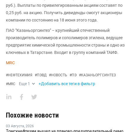
руб.). Выплаты по привилегированным акциям составят по
0,25 руб. на акцию. Получить дивиденды смогут акционеры
компании по состоянию на 18 июня этого года.
ПАО "Казаньоргсинтез" – крупнейший отечественный
производитель полимеров и сополимеров этилена, ведущее
предприятие химической промышленности страны и одно из
ключевых в Татарстане. Входит в группу компаний ТАИФ.
MRC
#
НЕФТЕХИМИЯ
#
ПЭВД
#
НОВОСТЬ
#
ПЭ
#
КАЗАНЬОРГСИНТЕЗ
Еще
1
+Добавить все теги в фильтр
#
MRC
Похожие новости
03 Августа
,
2026
Томскнефтехим вышел на планово-предупредительный ремонт