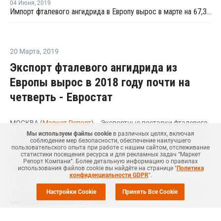
04 Июня
,
2019
Импорт фталевого ангидрида в Европу вырос в марте на 67,3% - Евростат
20 Марта
,
2019
Экспорт фталевого ангидрида из
Европы вырос в 2018 году почти на
четверть - Евростат
МОСКВА (
Маркет Репорт
) -- Экспортные поставки фталевого
Мы используем файлы cookie
в различных целях, включая
ангидрида из Европы на другие мировые рынки увеличились
соблюдение мер безопасности, обеспечение наилучшего
по итогам прошлого года на 24,1% по сравнению с тем же
пользовательского опыта при работе с нашим сайтом, отслеживание
статистики посещения ресурса и для рекламных задач “Маркет
показателем предыдущего года, сообщил
ICIS
со ссылкой на
Репорт Компани”. Более детальную информацию о правилах
использования файлов cookie вы найдёте на странице "
Политика
данные статистического агентства Евростат.
конфиденциальности GDPR
".
Таким образом, экспорт материала из стран ЕС составил за
Настройки Cookie
Принять Все Cookie
минувший год 26,56 тыс. тонн.
В 2017 году этот показатель находился на уровне 21,42 тыс.