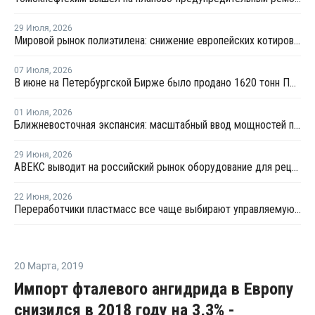
29 Июля
,
2026
Мировой рынок полиэтилена: снижение европейских котировок и перестройка ценового диапазона в Китае
07 Июля
,
2026
В июне на Петербургской Бирже было продано 1620 тонн ПВД и 1106 тонн ПП
01 Июля
,
2026
Ближневосточная экспансия: масштабный ввод мощностей полиолефинов усилит профицит на мировом рынке
29 Июня
,
2026
АВЕКС выводит на российский рынок оборудование для рециклинга Avian Machinery
22 Июня
,
2026
Переработчики пластмасс все чаще выбирают управляемую вторичную гранулу
20 Марта
,
2019
Импорт фталевого ангидрида в Европу
снизился в 2018 году на 3,3% -