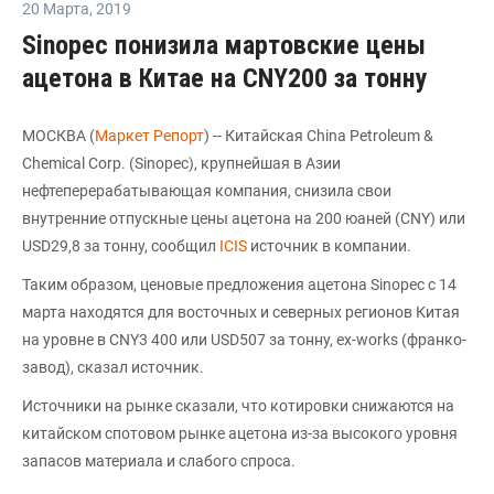
20 Марта
,
2019
Sinopec понизила мартовские цены
ацетона в Китае на CNY200 за тонну
МОСКВА (
Маркет Репорт
) -- Китайская China Petroleum &
Chemical Corp. (Sinopec), крупнейшая в Азии
нефтеперерабатывающая компания, снизила свои
внутренние отпускные цены ацетона на 200 юаней (CNY) или
USD29,8 за тонну, сообщил
ICIS
источник в компании.
Таким образом, ценовые предложения ацетона Sinopec с 14
марта находятся для восточных и северных регионов Китая
на уровне в CNY3 400 или USD507 за тонну, ex-works (франко-
завод), сказал источник.
Источники на рынке сказали, что котировки снижаются на
китайском спотовом рынке ацетона из-за высокого уровня
запасов материала и слабого спроса.