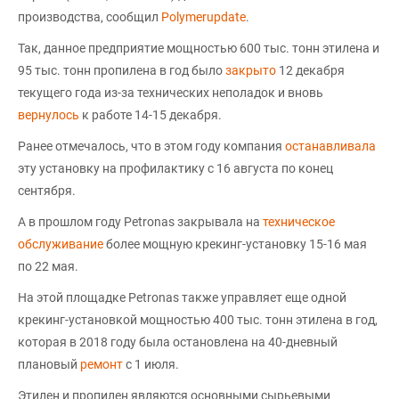
производства, сообщил
Polymerupdate
.
Так, данное предприятие мощностью 600 тыс. тонн этилена и
95 тыс. тонн пропилена в год было
закрыто
12 декабря
текущего года из-за технических неполадок и вновь
вернулось
к работе 14-15 декабря.
Ранее отмечалось, что в этом году компания
останавливала
эту установку на профилактику с 16 августа по конец
сентября.
А в прошлом году Petronas закрывала на
техническое
обслуживание
более мощную крекинг-установку 15-16 мая
по 22 мая.
На этой площадке Petronas также управляет еще одной
крекинг-установкой мощностью 400 тыс. тонн этилена в год,
которая в 2018 году была остановлена на 40-дневный
плановый
ремонт
с 1 июля.
Этилен и пропилен являются основными сырьевыми