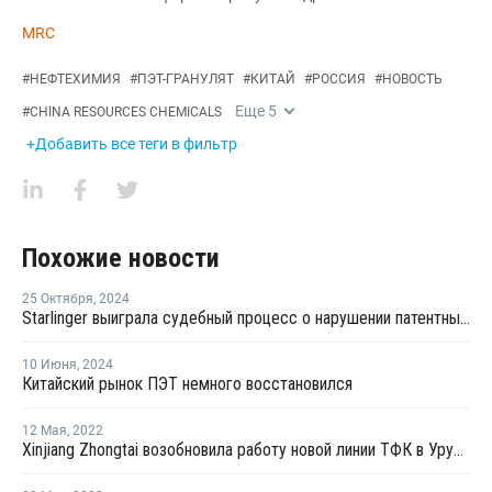
MRC
#
НЕФТЕХИМИЯ
#
ПЭТ-ГРАНУЛЯТ
#
КИТАЙ
#
РОССИЯ
#
НОВОСТЬ
Еще
5
#
CHINA RESOURCES CHEMICALS
+Добавить все теги в фильтр
Похожие новости
25 Октября
,
2024
Starlinger выиграла судебный процесс о нарушении патентных прав в Китае
10 Июня
,
2024
Китайский рынок ПЭТ немного восстановился
12 Мая
,
2022
Xinjiang Zhongtai возобновила работу новой линии ТФК в Урумчи