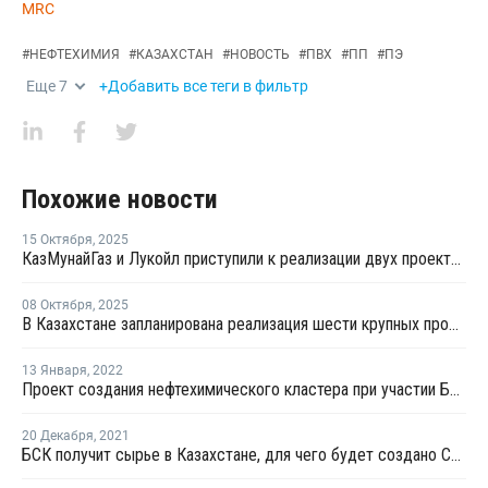
MRC
#
НЕФТЕХИМИЯ
#
КАЗАХСТАН
#
НОВОСТЬ
#
ПВХ
#
ПП
#
ПЭ
Еще
7
+Добавить все теги в фильтр
Похожие новости
15 Октября
,
2025
КазМунайГаз и Лукойл приступили к реализации двух проектов на Каспийском шельфе
08 Октября
,
2025
В Казахстане запланирована реализация шести крупных проектов в отрасли нефтегазохимии
13 Января
,
2022
Проект создания нефтехимического кластера при участии БСК может быть приостановлен из-за беспорядков в Казахстане
20 Декабря
,
2021
БСК получит сырье в Казахстане, для чего будет создано СП с казахстанским "Каустиком"