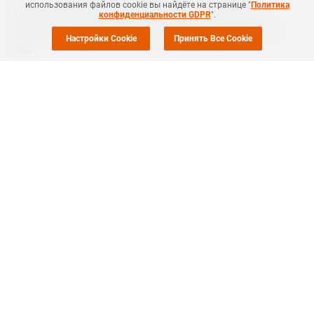
использования файлов cookie вы найдёте на странице "
Политика
В настоящее время пока неизвестно, как долго будет
конфиденциальности GDPR
".
простаивать данная линия мощностью 50 тыс. тонн ПП в
Настройки Cookie
Принять Все Cookie
год.
Ранее отмечалось, что в текущем году компания
закрывала
эту линию на плановую профилактику 4 ноября, тогда сроки
ее перезапуска не сообщались.
North Huajin Chemical также управляет линией № 3
мощностью 330 тыс. тонн ПП в год на той же площадке.
Согласно
СканПласту
компании Маркет Репорт, расчетное
потребление ПП на российском рынке по итогам января -
ноября 2019 года составило 1 161,83 тыс. тонн, что на 7%
больше показателя 2018 года. Выросли поставки всех видов
полимеров пропилена, наибольший прирост зафиксирован в
сегменте гомополимера пропилена (ПП-гомо).
Основанная в 2002 году, North Huajin Chemical Industries
Group со штаб-квартирой в Панджине (Panjin, Китай)