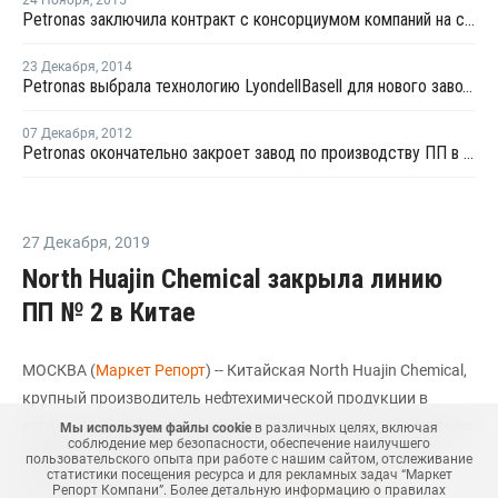
24 Ноября
,
2015
Petronas заключила контракт с консорциумом компаний на строительство завода ПП в Малайзии
23 Декабря
,
2014
Petronas выбрала технологию LyondellBasell для нового завода ПП в Малайзии
07 Декабря
,
2012
Petronas окончательно закроет завод по производству ПП в Малайзии
27 Декабря
,
2019
North Huajin Chemical закрыла линию
ПП № 2 в Китае
МОСКВА (
Маркет Репорт
) -- Китайская North Huajin Chemical,
крупный производитель нефтехимической продукции в
стране, 22 декабря неожиданно остановила производство на
Мы используем файлы cookie
в различных целях, включая
соблюдение мер безопасности, обеспечение наилучшего
линии № 2 по выпуску полипропилена (ПП) в провинции
пользовательского опыта при работе с нашим сайтом, отслеживание
статистики посещения ресурса и для рекламных задач “Маркет
Ляонин (Liaoning, Китай), сообщил
Polymerupdate
.
Репорт Компани”. Более детальную информацию о правилах