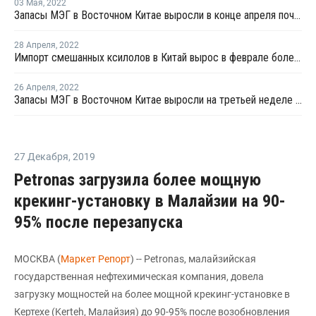
03 Мая
,
2022
Запасы МЭГ в Восточном Китае выросли в конце апреля почти на 1%
28 Апреля
,
2022
Импорт смешанных ксилолов в Китай вырос в феврале более чем на четверть
26 Апреля
,
2022
Запасы МЭГ в Восточном Китае выросли на третьей неделе апреля на 9,07%
27 Декабря
,
2019
Petronas загрузила более мощную
крекинг-установку в Малайзии на 90-
95% после перезапуска
МОСКВА (
Маркет Репорт
) -- Petronas, малайзийская
государственная нефтехимическая компания, довела
загрузку мощностей на более мощной крекинг-установке в
Кертехе (Kerteh, Малайзия) до 90-95% после возобновления