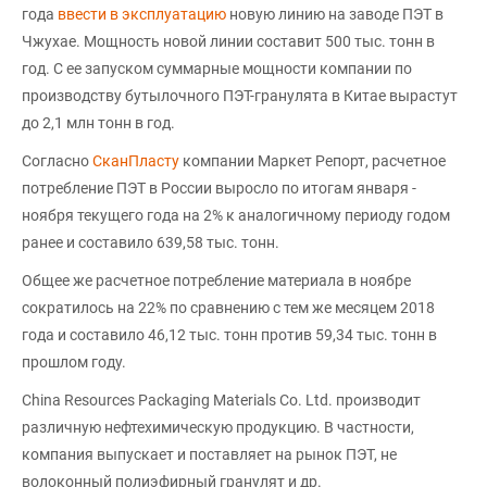
года
ввести в эксплуатацию
новую линию на заводе ПЭТ в
Чжухае. Мощность новой линии составит 500 тыс. тонн в
год. С ее запуском суммарные мощности компании по
производству бутылочного ПЭТ-гранулята в Китае вырастут
до 2,1 млн тонн в год.
Согласно
СканПласту
компании Маркет Репорт, расчетное
потребление ПЭТ в России выросло по итогам января -
ноября текущего года на 2% к аналогичному периоду годом
ранее и составило 639,58 тыс. тонн.
Общее же расчетное потребление материала в ноябре
сократилось на 22% по сравнению с тем же месяцем 2018
года и составило 46,12 тыс. тонн против 59,34 тыс. тонн в
прошлом году.
China Resources Packaging Materials Co. Ltd. производит
различную нефтехимическую продукцию. В частности,
компания выпускает и поставляет на рынок ПЭТ, не
волоконный полиэфирный гранулят и др.