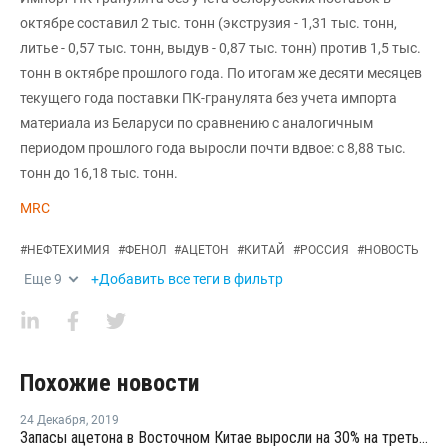
октябре составил 2 тыс. тонн (экструзия - 1,31 тыс. тонн,
литье - 0,57 тыс. тонн, выдув - 0,87 тыс. тонн) против 1,5 тыс.
тонн в октябре прошлого года. По итогам же десяти месяцев
текущего года поставки ПК-гранулята без учета импорта
материала из Беларуси по сравнению с аналогичным
периодом прошлого года выросли почти вдвое: с 8,88 тыс.
тонн до 16,18 тыс. тонн.
MRC
#
НЕФТЕХИМИЯ
#
ФЕНОЛ
#
АЦЕТОН
#
КИТАЙ
#
РОССИЯ
#
НОВОСТЬ
Еще
9
+Добавить все теги в фильтр
Похожие новости
24 Декабря
,
2019
Запасы ацетона в Восточном Китае выросли на 30% на третьей неделе декабря