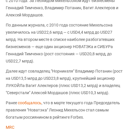
с 2010 года. За Леонидом Михельсоном идут бизнесмены
Геннадий Тимченко, Владимир Потанин, Вагит Алекперов и
Алексей Мордашов.
По данным журнала, с 2010 года состояние Михельсона
увеличилось на USD22,6 млрд — с USD4,4 млрд до USD27
млрд. На втором месте в списке наиболее разбогатевших
бизнесменов — еще один акционер НОВАТЭКа и СИБУРа
Геннадий Тимченко (рост состояния — USD20,8 млрд, до
USD22,7 млрд).
Далее идут совладелец "Норникеля" Владимир Потанин (рост
на USD13,5 млрд до USD23,8 млрд), крупнейший акционер
ЛУКОЙЛа Вагит Алекперов (плюс USD13,2 млрд) и владелец
"Северстали" Алексей Мордашов (плюс USD10,3 млрд).
Ранее
сообщалось
, что в марте текущего года Председатель
правления "Новатэка" Леонид Михельсон стал самым
богатым россиянином в рейтинге Forbes.
MRC