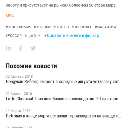
работу и присутствует на рынках более чем 60 стран мира.
MRC
#
НЕФТЕХИМИЯ
#
ПП-ГОМО
#
ЭТИЛЕН
#
ПРОПИЛЕН
#
МАЛАЙЗИЯ
Еще
6
+Добавить все теги в фильтр
#
РОССИЯ
Похожие новости
02 Августа
,
2018
Hengyuan Refining закроет в середине августа установку каткрекинга на ремонт
01 Апреля
,
2016
Lotte Chemical Titan возобновила производство ПП на второй линии в Пасир Гуданге
11 Марта
,
2016
Petronas в конце марта остановит производство на заводе параксилола в Малайзии