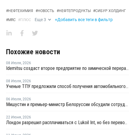
#
НЕФТЕХИМИЯ
#
НОВОСТЬ
#
НЕФТЕПРОДУКТЫ
#
СИБУР ХОЛДИНГ
Еще
3
+Добавить все теги в фильтр
#
MRC
#
ПЛЮС
Похожие новости
08 Июля
,
2026
Idemitsu создаст второе предприятие по химической переработке отходов в Японии
08 Июля
,
2026
Ученые ТПУ предложили способ получения автомобильного бензина из пластиковых отходов
06 Июля
,
2026
Мишустин и премьер-министр Белоруссии обсудили сотрудничество РФ и Белоруссии в сфере углеводородов
22 Июня
,
2026
Лондон разрешил расплачиваться с Lukoil Int, но без перевода средств Лукойлу