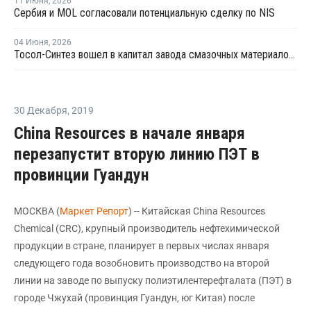
11 Июня
,
2026
Сербия и MOL согласовали потенциальную сделку по NIS
04 Июня
,
2026
Тосол-Синтез вошел в капитал завода смазочных материалов "Девон"
30 Декабря
,
2019
China Resources в начале января
перезапустит вторую линию ПЭТ в
провинции Гуандун
МОСКВА (
Маркет Репорт
) -- Китайская China Resources
Chemical (CRC), крупный производитель нефтехимической
продукции в стране, планирует в первых числах января
следующего года возобновить производство на второй
линии на заводе по выпуску полиэтилентерефталата (ПЭТ) в
городе Чжухай (провинция Гуандун, юг Китая) после