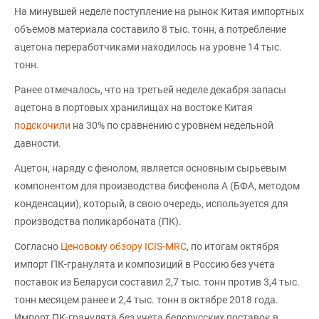
На минувшей неделе поступление на рынок Китая импортных
объемов материала составило 8 тыс. тонн, а потребление
ацетона переработчиками находилось на уровне 14 тыс.
тонн.
Ранее отмечалось, что на третьей неделе декабря запасы
ацетона в портовых хранилищах на востоке Китая
подскочили
на 30% по сравнению с уровнем недельной
давности.
Ацетон, наряду с фенолом, является основным сырьевым
компонентом для производства бисфенола А (БФА, методом
конденсации), который, в свою очередь, используется для
производства поликарбоната (ПК).
Согласно
Ценовому обзору ICIS-MRC
, по итогам октября
импорт ПК-гранулята и композиций в Россию без учета
поставок из Беларуси составил 2,7 тыс. тонн против 3,4 тыс.
тонн месяцем ранее и 2,4 тыс. тонн в октябре 2018 года.
Импорт ПК-гранулята без учета белорусских поставок в