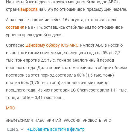
На третьей же неделе загрузка мощностей заводов АБС в
стране
выросла
на 6,9% по отношению к предыдущей неделе.
А на неделе, закончившейся 16 августа, этот показатель
составил
на 87,1%, оставшись стабильным по отношению к
уровню предыдущей недели.
Согласно
Ценовому обзору ICIS-MRC
, импорт АБС в Россию
вырос по итогам семи месяцев текущего года на 5% до 2,7
тыс. тонн против 2,5 тыс. тонн за аналогичный период
прошлого года. Доля корейского материала в общем объеме
поставок за этот период составила 60% (1,6 тыс. тонн)
против 69% (1,75 тыс. тонн) за аналогичный период
прошлого года. Из них поставки LG Chem составили 1,11 тыс.
тонн, а Lotte – 0,41 тыс. тонн.
MRC
#
НЕФТЕХИМИЯ
#
АБС
#
КИТАЙ
#
РОССИЯ
#
НОВОСТЬ
#
ПС
Еще
2
+Добавить все теги в фильтр