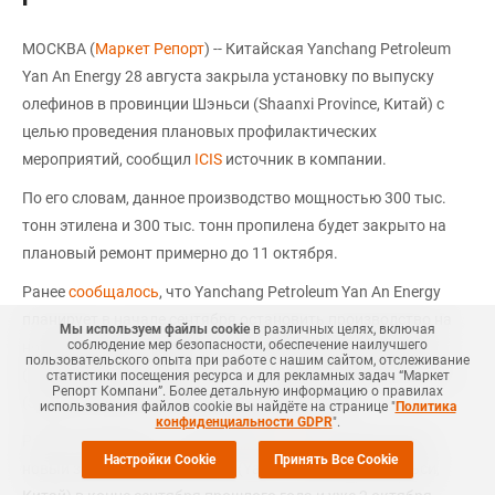
МОСКВА (
Маркет Репорт
) -- Китайская Yanchang Petroleum
Yan An Energy 28 августа закрыла установку по выпуску
олефинов в провинции Шэньси (Shaanxi Province, Китай) с
целью проведения плановых профилактических
мероприятий, сообщил
ICIS
источник в компании.
По его словам, данное производство мощностью 300 тыс.
тонн этилена и 300 тыс. тонн пропилена будет закрыто на
плановый ремонт примерно до 11 октября.
Ранее
сообщалось
, что Yanchang Petroleum Yan An Energy
планирует в начале сентября остановить производство на
Мы используем файлы cookie
в различных целях, включая
соблюдение мер безопасности, обеспечение наилучшего
новом заводе по выпуску полиэтилена низкого давления
пользовательского опыта при работе с нашим сайтом, отслеживание
(ПНД) мощностью 450 тыс. тонн в год в провинции Шэньси
статистики посещения ресурса и для рекламных задач “Маркет
Репорт Компани”. Более детальную информацию о правилах
(Shaanxi Province, Китай) на плановый ремонт.
использования файлов cookie вы найдёте на странице "
Политика
конфиденциальности GDPR
".
Ранее отмечалось, что компания
ввела
в эксплуатацию
Настройки Cookie
Принять Все Cookie
новый завод ПНД в в Яньане (Yan’an, провинция Шэньси,