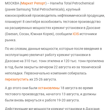
МОСКВА (
Маркет Репорт
) -- Hanwha Total Petrochemical
(ранее Samsung Total Petrochemicals), крупный
южнокорейский производитель нефтехимической продукции,
планирует 8 сентября возобновить тестовое производство
на расширенных мощностях крекинг-установки в Даэсане
(Daesan, Сосан, Южная Корея), сообщили
ICIS
источники
рынка.
По их словам, данные мощности, которые после введения в
эксплуатацию увеличат работу крекинг-установки в
Даэсане на 310 тыс. тонн этилена и 120 тыс. тонн пропилена
в год, были закрыты вечером 22 августа из-за технической
неполадки. Первоначально компания собиралась
перезапустить
их 25-26 августа.
А до этого они были
остановлены
18 августа во время
тестового производства, начатого 13 августа, и должны
были вновь вернуться к работе 19-20 августа.
Действующие же мощности крекинг-установки в Даэсане,