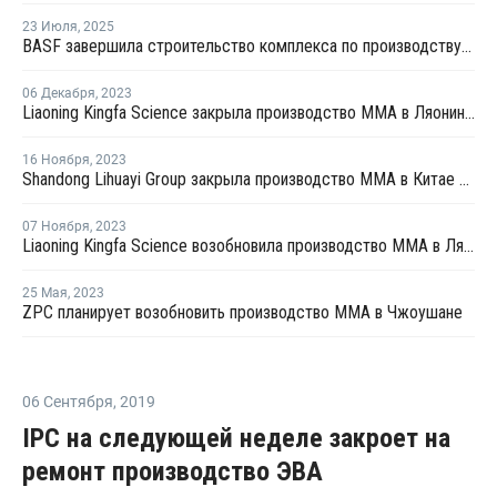
23 Июля
,
2025
BASF завершила строительство комплекса по производству акриловых продуктов в Китае
06 Декабря
,
2023
Liaoning Kingfa Science закрыла производство ММА в Ляонине на ремонт
16 Ноября
,
2023
Shandong Lihuayi Group закрыла производство ММА в Китае на ремонт
07 Ноября
,
2023
Liaoning Kingfa Science возобновила производство ММА в Ляонине после ремонта
25 Мая
,
2023
ZPC планирует возобновить производство ММА в Чжоушане
06 Сентября
,
2019
IPC на следующей неделе закроет на
ремонт производство ЭВА