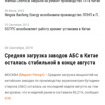
Wanhua Chemical закрыла на ремонт производство ПП в Китае
08 Июня
,
2023
Ningxia Baofeng Energy возобновила производство ЛПНП и ПП в Нинся
25 Сентября
,
2012
SSTPC возобновляет работу крекинг-установки в Китае
06 Сентября
,
2019
Средняя загрузка заводов АБС в Китае
осталась стабильной в конце августа
МОСКВА (
Маркет Репорт
) -- Средняя загрузка мощностей на
китайских заводах по производству акрилонитрил-бутадиен-
стирола (АБС) осталась на последней неделе августа на том
же уровне, что и неделей ранее и составила 80,21%, сообщил
ICIS
.