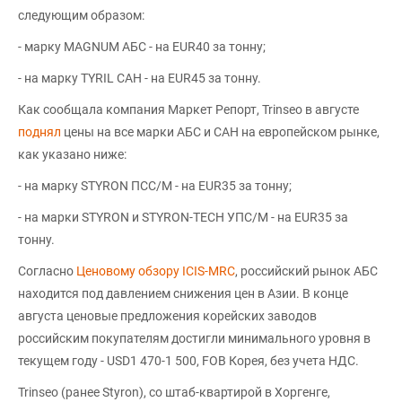
следующим образом:
- марку MAGNUM АБС - на EUR40 за тонну;
- на марку TYRIL САН - на EUR45 за тонну.
Как сообщала компания Маркет Репорт, Trinseo в августе
поднял
цены на все марки АБС и САН на европейском рынке,
как указано ниже:
- на марку STYRON ПСС/М - на EUR35 за тонну;
- на марки STYRON и STYRON-TECH УПС/М - на EUR35 за
тонну.
Согласно
Ценовому обзору ICIS-MRC
, российский рынок АБС
находится под давлением снижения цен в Азии. В конце
августа ценовые предложения корейских заводов
российским покупателям достигли минимального уровня в
текущем году - USD1 470-1 500, FOB Корея, без учета НДС.
Trinseo (ранее Styron), со штаб-квартирой в Хоргенге,