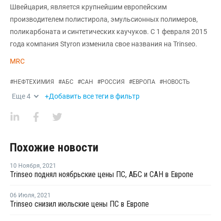
Швейцария, является крупнейшим европейским
производителем полистирола, эмульсионных полимеров,
поликарбоната и синтетических каучуков. С 1 февраля 2015
года компания Styron изменила свое названия на Trinseo.
MRC
#
НЕФТЕХИМИЯ
#
АБС
#
САН
#
РОССИЯ
#
ЕВРОПА
#
НОВОСТЬ
Еще
4
+Добавить все теги в фильтр
Похожие новости
10 Ноября
,
2021
Trinseo поднял ноябрьские цены ПС, АБС и САН в Европе
06 Июля
,
2021
Trinseo снизил июльские цены ПС в Европе