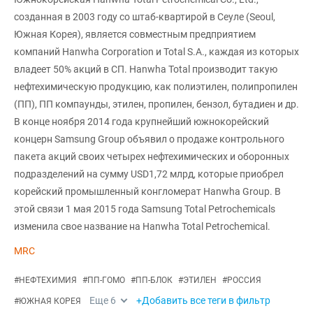
созданная в 2003 году со штаб-квартирой в Сеуле (Seoul,
Южная Корея), является совместным предприятием
компаний Hanwha Corporation и Total S.A., каждая из которых
владеет 50% акций в СП. Hanwha Total производит такую
нефтехимическую продукцию, как полиэтилен, полипропилен
(ПП), ПП компаунды, этилен, пропилен, бензол, бутадиен и др.
В конце ноября 2014 года крупнейший южнокорейский
концерн Samsung Group объявил о продаже контрольного
пакета акций своих четырех нефтехимических и оборонных
подразделений на сумму USD1,72 млрд, которые приобрел
корейский промышленный конгломерат Hanwha Group. В
этой связи 1 мая 2015 года Samsung Total Petrochemicals
изменила свое название на Hanwha Total Petrochemical.
MRC
#
НЕФТЕХИМИЯ
#
ПП-ГОМО
#
ПП-БЛОК
#
ЭТИЛЕН
#
РОССИЯ
Еще
6
+Добавить все теги в фильтр
#
ЮЖНАЯ КОРЕЯ