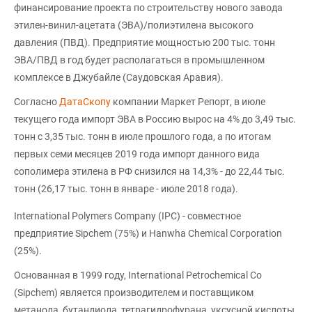
финансирование проекта по строительству нового завода
этилен-винил-ацетата (ЭВА)/полиэтилена высокого
давления (ПВД). Предприятие мощностью 200 тыс. тонн
ЭВА/ПВД в год будет располагаться в промышленном
комплексе в Джубайле (Саудовская Аравия).
Согласно
ДатаСкопу
компании Маркет Репорт, в июле
текущего года импорт ЭВА в Россию вырос на 4% до 3,49 тыс.
тонн с 3,35 тыс. тонн в июле прошлого года, а по итогам
первых семи месяцев 2019 года импорт данного вида
сополимера этилена в РФ снизился на 14,3% - до 22,44 тыс.
тонн (26,17 тыс. тонн в январе - июле 2018 года).
International Polymers Company (IPC) - совместное
предприятие Sipchem (75%) и Hanwha Chemical Corporation
(25%).
Основанная в 1999 году, International Petrochemical Co
(Sipchem) является производителем и поставщиком
метанола, бутандиола, тетрагидрофурана, уксусной кислоты