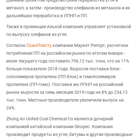
Данным проектом предусмотрена переработка угля в
метанол, а затем - производство олефинов из метанола и их
дальнейшая переработка в ЛПНП и ПП.
Также в провинции Аньхой компания управляет установкой
по выпуску олефинов из угля.
Согласно
СканПласту
компании Маркет Репорт, расчетное
потребление ПП на российском рынке по итогам января -
июля текущего года составило 796,12 тыс. тонн, что на 11%
больше показателя 2018 года. Выросли поставки блок-
сополимеров пропилена (ПП-блок) и гомополимеров
пропилена (ПП-гомо). Поставки же ЛПНП на российский
рынок выросли за семь месяцев 2019 года на 8% до 234,13
тыс. тонн. Местные производители увеличили выпуск на
24%.
Zhong An United Coal Chemical Co является дочерней
компанией китайской компании Sinopec. Компания
производит продукты из угля, битумы и другие производные