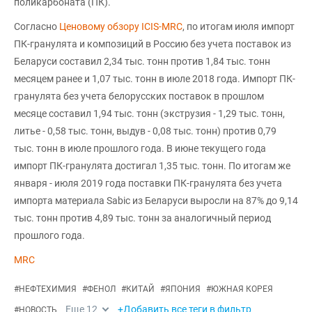
поликарбоната (ПК).
Согласно
Ценовому обзору ICIS-MRC
, по итогам июля импорт
ПК-гранулята и композиций в Россию без учета поставок из
Беларуси составил 2,34 тыс. тонн против 1,84 тыс. тонн
месяцем ранее и 1,07 тыс. тонн в июле 2018 года. Импорт ПК-
гранулята без учета белорусских поставок в прошлом
месяце составил 1,94 тыс. тонн (экструзия - 1,29 тыс. тонн,
литье - 0,58 тыс. тонн, выдув - 0,08 тыс. тонн) против 0,79
тыс. тонн в июле прошлого года. В июне текущего года
импорт ПК-гранулята достигал 1,35 тыс. тонн. По итогам же
января - июля 2019 года поставки ПК-гранулята без учета
импорта материала Sabic из Беларуси выросли на 87% до 9,14
тыс. тонн против 4,89 тыс. тонн за аналогичный период
прошлого года.
MRC
#
НЕФТЕХИМИЯ
#
ФЕНОЛ
#
КИТАЙ
#
ЯПОНИЯ
#
ЮЖНАЯ КОРЕЯ
Еще
12
+Добавить все теги в фильтр
#
НОВОСТЬ