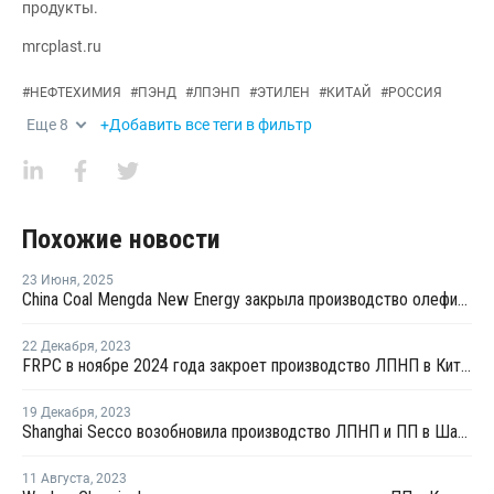
продукты.
mrcplast.ru
#
НЕФТЕХИМИЯ
#
ПЭНД
#
ЛПЭНП
#
ЭТИЛЕН
#
КИТАЙ
#
РОССИЯ
Еще
8
+Добавить все теги в фильтр
Похожие новости
23 Июня
,
2025
China Coal Mengda New Energy закрыла производство олефинов на ремонт
22 Декабря
,
2023
FRPC в ноябре 2024 года закроет производство ЛПНП в Китае на ремонт
19 Декабря
,
2023
Shanghai Secco возобновила производство ЛПНП и ПП в Шанхае после ремонта
11 Августа
,
2023