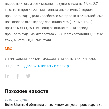
вырос по итогам семи месяцев текущего года на 5% до 2,7
тыс. тонн против 2,5 тыс. тонн за аналогичный период
прошлого года. Доля корейского материала в общем объеме
поставок за этот период составила 60% (1,6 тыс. тонн)
против 69% (1,75 тыс. тонн) за аналогичный период
прошлого года. Из них поставки LG Chem составили 1,11 тыс.
тонн, а Lotte – 0,41 тыс. тонн.
MRC
#
НЕФТЕХИМИЯ
#
КИТАЙ
#
РОССИЯ
#
НОВОСТЬ
#
АКРИЛ
#
АБС
Еще
1
+Добавить все теги в фильтр
Похожие новости
27 Февраля
,
2026
Bohai Chemical объявила о частичном запуске производства акрилатов и суперабсорбирующих полимеров