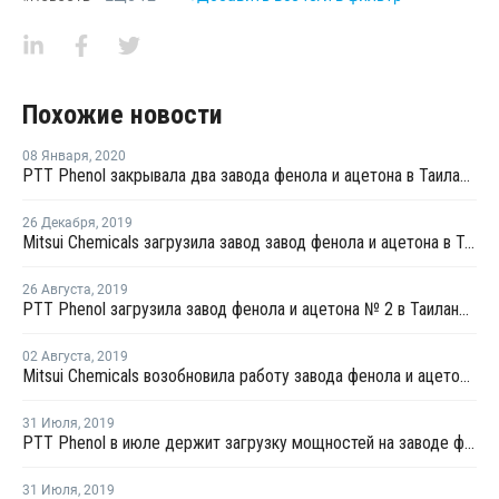
Похожие новости
08 Января
,
2020
PTT Phenol закрывала два завода фенола и ацетона в Таиланде из-за отключения электронергии
26 Декабря
,
2019
Mitsui Chemicals загрузила завод завод фенола и ацетона в Тибе на 80%
26 Августа
,
2019
PTT Phenol загрузила завод фенола и ацетона № 2 в Таиланде на 70%
02 Августа
,
2019
Mitsui Chemicals возобновила работу завода фенола и ацетона в Осаке после планового ремонта
31 Июля
,
2019
PTT Phenol в июле держит загрузку мощностей на заводе фенола и ацетона № 2 в Таиланде на уровне 85%
31 Июля
,
2019