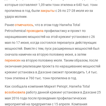
которые составляют 1,09 млн тонн этилена и 640 тыс. тонн
пропилена в год, были
закрыты
с 26 по 27-28 июля из-за
удара молнии.
Ранее
отмечалось
, что в этом году Hanwha Total
Petrochemical
проводила
профилактику и проект по
наращиванию мощностей на этой крекинг-установке с 26
мая по 17 июня, когда состоялся перезапуск действующих
мощностей. Вместе с тем, пуск расширенных мощностей был
сначала намечен на вторую половину июня, а затем
перенесен
на вторую половину июля. Таким образом, после
окончания реализации проекта по наращиванию мощностей
крекинг-установка в Даэсане сможет производить 1,4 тыс.
тонн этилена и 760 тыс. тонн пропилена в год.
Как сообщала компания Маркет Репорт, Hanwha Total
возобновила
работу данной крекинг-установки в Даэсане 25
мая 2016 года после проведения профилактических
мероприятий на предприятии с 15 апреля. Компания