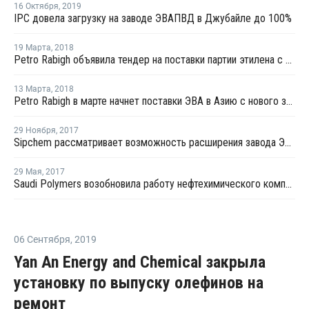
16 Октября
,
2019
IPC довела загрузку на заводе ЭВАПВД в Джубайле до 100%
19 Марта
,
2018
Petro Rabigh объявила тендер на поставки партии этилена с отгрузкой в начале апреля
13 Марта
,
2018
Petro Rabigh в марте начнет поставки ЭВА в Азию с нового завода в Рабихе
29 Ноября
,
2017
Sipchem рассматривает возможность расширения завода ЭВА/ПВД в Джубайле
29 Мая
,
2017
Saudi Polymers возобновила работу нефтехимического комплекса в Джубайле
06 Сентября
,
2019
Yan An Energy and Chemical закрыла
установку по выпуску олефинов на
ремонт