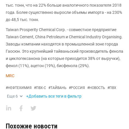
тыс. тонн, что на 22% больше аналогичного показателя 2018
года. Более существенно выросли объемы импорта - на 230%
до 48,5 тыс. тонн.
Taiwan Prosperity Chemical Corp. - совместное предприятие
Taiwan Cement, China Petroleum и Chemical Industry Organising.
Заводы компании находятся в промышленной зоне города
Гаосюн. Это крупнейший тайваньский производитель фенола
и циклогексанона (на которые приходится 38% от выручки),
фенол (11%), ацетон (19%), бисфенола (29%).
MRC
#
НЕФТЕХИМИЯ
#
ПВХ-С
#
ТАЙВАНЬ
#
РОССИЯ
#
НОВОСТЬ
#
ПВХ
Еще
6
+Добавить все теги в фильтр
Похожие новости