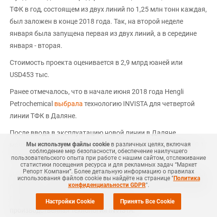
ТФК в год, состоящем из двух линий по 1,25 млн тонн каждая,
был заложен в конце 2018 года. Так, на второй неделе
января была запущена первая из двух линий, а в середине
января - вторая.
Стоимость проекта оценивается в 2,9 млрд юаней или
USD453 тыс.
Ранее отмечалось, что в начале июня 2018 года Hengli
Petrochemical
выбрала
технологию INVISTA для четвертой
линии ТФК в Даляне.
После ввода в эксплуатацию новой линии в Даляне
мощности Hengli Petrochemical по выпуску ТФК достигнут 9,1
Мы используем файлы cookie
в различных целях, включая
соблюдение мер безопасности, обеспечение наилучшего
млн тонн в год.
пользовательского опыта при работе с нашим сайтом, отслеживание
статистики посещения ресурса и для рекламных задач “Маркет
Репорт Компани”. Более детальную информацию о правилах
До запуска четвертой линии ТФК компания управляла тремя
использования файлов cookie вы найдёте на странице "
Политика
конфиденциальности GDPR
".
линиями на данной площадке мощностью 2,2 млн тонн ТФК в
год каждая, на которых также используется
Настройки Cookie
Принять Все Cookie
производственная технология INVISTA.