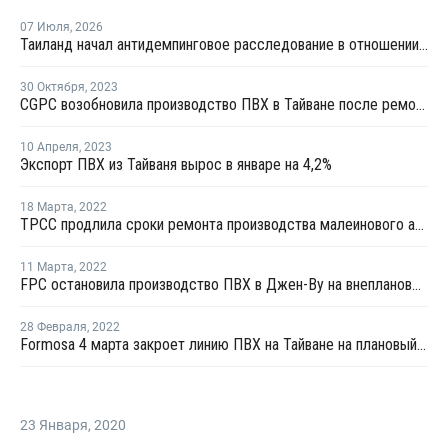
07 Июля
,
2026
Таиланд начал антидемпинговое расследование в отношении ПВХ из Китая и Тайваня
30 Октября
,
2023
CGPC возобновила производство ПВХ в Тайване после ремонта
10 Апреля
,
2023
Экспорт ПВХ из Тайваня вырос в январе на 4,2%
18 Марта
,
2022
TPCC продлила сроки ремонта производства малеинового ангидрида в Тайване
11 Марта
,
2022
FPC остановила производство ПВХ в Джен-Ву на внеплановый ремонт
28 Февраля
,
2022
Formosa 4 марта закроет линию ПВХ на Тайване на плановый ремонт
23 Января
,
2020