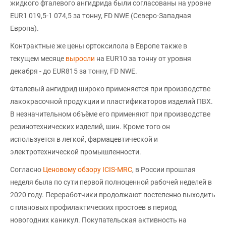
жидкого фталевого ангидрида были согласованы на уровне
EUR1 019,5-1 074,5 за тонну, FD NWE (Северо-Западная
Европа).
Контрактные же цены ортоксилола в Европе также в
текущем месяце
выросли
на EUR10 за тонну от уровня
декабря - до EUR815 за тонну, FD NWE.
Фталевый ангидрид широко применяется при производстве
лакокрасочной продукции и пластификаторов изделий ПВХ.
В незначительном объёме его применяют при производстве
резинотехнических изделий, шин. Кроме того он
используется в легкой, фармацевтической и
электротехнической промышленности.
Согласно
Ценовому обзору ICIS-MRC
, в России прошлая
неделя была по сути первой полноценной рабочей неделей в
2020 году. Переработчики продолжают постепенно выходить
с плановых профилактических простоев в период
новогодних каникул. Покупательская активность на