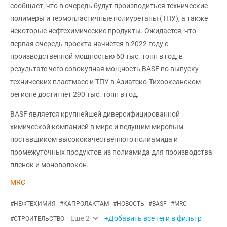
сообщает, что в очередь будут производиться технические
полимеры и термопластичные полиуретаны (ТПУ), а также
некоторые нефтехимические продукты. Ожидается, что
первая очередь проекта начнется в 2022 году с
производственной мощностью 60 тыс. тонн в год, в
результате чего совокупная мощность BASF по выпуску
технических пластмасс и ТПУ в Азиатско-Тихоокеанском
регионе достигнет 290 тыс. тонн в год.
BASF является крупнейшей диверсифицированной
химической компанией в мире и ведущим мировым
поставщиком высококачественного полиамида и
промежуточных продуктов из полиамида для производства
пленок и моноволокон.
MRC
#
НЕФТЕХИМИЯ
#
КАПРОЛАКТАМ
#
НОВОСТЬ
#
BASF
#
MRC
Еще
2
+Добавить все теги в фильтр
#
СТРОИТЕЛЬСТВО