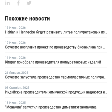
Похожие новости
13 Июля
,
2026
Haitian и Hennecke будут развивать литье полиуретановых изделий для автопрома
17 Июня
,
2026
Covestro возглавит проект по производству биоанилина при поддержке ЕС
11 Июня
,
2026
Kimpur приобрела производителя полиуретановых изделий
26 Января
,
2026
Covestro запустила производство термопластичных полиуретанов в Китае
08 Октября
,
2025
Индийские производители химической продукции надеются на рост спроса после реформы налога на товары и услуги
18 Июня
,
2025
"Монамин" запустил производство диметилэтаноламина