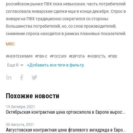
российском рынке ПВХ пока невысокая, часть потребителей
согласовала январские сделки еще в конце декабря. Спрос в
январе на ПВХ традиционно сократился со стороны
большинства потребителей, но, со слов производителей,
снижение спроса находится в рамках плановых показателей.
MRC
#
НЕФТЕХИМИЯ
#
ПВХ-С
#
РОССИЯ
#
ЕВРОПА
#
НОВОСТЬ
#
ПВХ
Еще
8
+Добавить все теги в фильтр
Похожие новости
19 Октября
,
2021
Октябрьская контрактная цена ортоксилола в Европе выросла на EUR25 за тонну
30 Августа
,
2021
Августовская контрактная цена фталевого ангидрида в Европе выросла на EUR15 за тонну