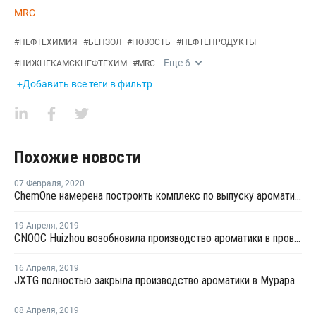
MRC
#
НЕФТЕХИМИЯ
#
БЕНЗОЛ
#
НОВОСТЬ
#
НЕФТЕПРОДУКТЫ
Еще
6
#
НИЖНЕКАМСКНЕФТЕХИМ
#
MRC
+Добавить все теги в фильтр
Похожие новости
07 Февраля
,
2020
ChemOne намерена построить комплекс по выпуску ароматики в Малайзии
19 Апреля
,
2019
CNOOC Huizhou возобновила производство ароматики в провинции Гуандунь после ремонта
16 Апреля
,
2019
JXTG полностью закрыла производство ароматики в Мураране
08 Апреля
,
2019