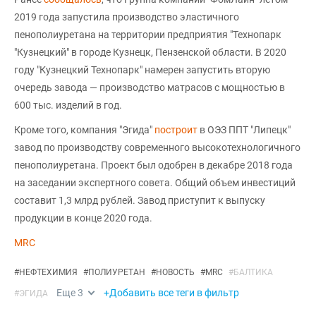
2019 года запустила производство эластичного
пенополиуретана на территории предприятия "Технопарк
"Кузнецкий" в городе Кузнецк, Пензенской области. В 2020
году "Кузнецкий Технопарк" намерен запустить вторую
очередь завода — производство матрасов с мощностью в
600 тыс. изделий в год.
Кроме того, компания "Эгида"
построит
в ОЭЗ ППТ "Липецк"
завод по производству современного высокотехнологичного
пенополиуретана. Проект был одобрен в декабре 2018 года
на заседании экспертного совета. Общий объем инвестиций
составит 1,3 млрд рублей. Завод приступит к выпуску
продукции в конце 2020 года.
MRC
#
НЕФТЕХИМИЯ
#
ПОЛИУРЕТАН
#
НОВОСТЬ
#
MRC
#
БАЛТИКА
Еще
3
+Добавить все теги в фильтр
#
ЭГИДА