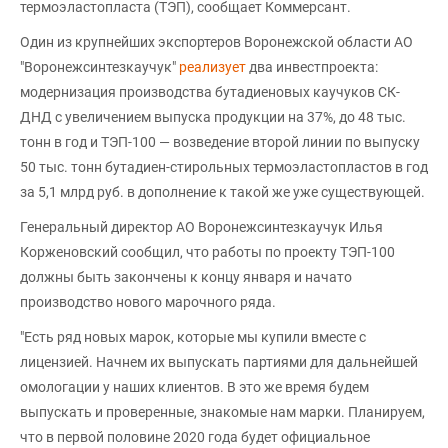
термоэластопласта (ТЭП), сообщает Коммерсант.
Один из крупнейших экспортеров Воронежской области АО
"Воронежсинтезкаучук"
реализует
два инвестпроекта:
модернизация производства бутадиеновых каучуков СК-
ДНД с увеличением выпуска продукции на 37%, до 48 тыс.
тонн в год и ТЭП-100 — возведение второй линии по выпуску
50 тыс. тонн бутадиен-стирольных термоэластопластов в год
за 5,1 млрд руб. в дополнение к такой же уже существующей.
Генеральный директор АО Воронежсинтезкаучук Илья
Корженовский сообщил, что работы по проекту ТЭП-100
должны быть закончены к концу января и начато
производство нового марочного ряда.
"Есть ряд новых марок, которые мы купили вместе с
лицензией. Начнем их выпускать партиями для дальнейшей
омологации у наших клиентов. В это же время будем
выпускать и проверенные, знакомые нам марки. Планируем,
что в первой половине 2020 года будет официальное