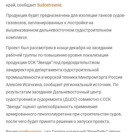
край, сообщает
Sudostroenie
.
Продукция будет предназначена для изоляции танков судов-
газовозов, запланированных к постройке на
вышеназванном дальневосточном судостроительном
комплексе.
Проект был рассмотрен в конце декабря на заседании
рабочей группы по повышению уровня локализации
продукции ССК "Звезда" под председательством
замдиректора департамента судостроительной
промышленности и морской техники Минпромторга России
Алексея Исачкина, сообщает региональный источник. По
результатам заседания Дальневосточный центр
судостроения и судоремонта (ДЦСС) совместно с ССК
"Звезда" оценят целесообразность применения
армированного пенополиуретана при строительстве судов,
после чего будет принято решение о запуске проекта.
Ранее
сообщалось
, что Группа компаний "ФомЛайн" летом