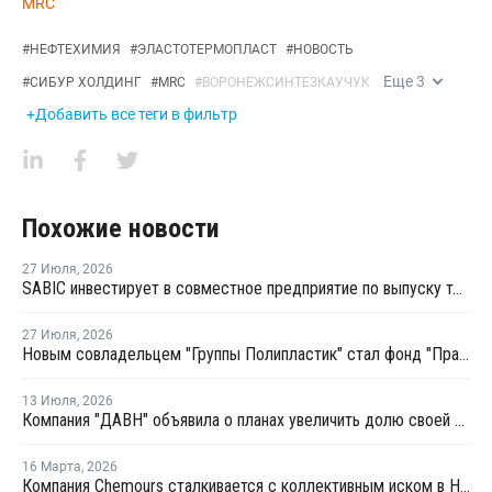
MRC
#
НЕФТЕХИМИЯ
#
ЭЛАСТОТЕРМОПЛАСТ
#
НОВОСТЬ
Еще
3
#
СИБУР ХОЛДИНГ
#
MRC
#
ВОРОНЕЖСИНТЕЗКАУЧУК
+Добавить все теги в фильтр
Похожие новости
27 Июля
,
2026
SABIC инвестирует в совместное предприятие по выпуску термопластов в Китае
27 Июля
,
2026
Новым совладельцем "Группы Полипластик" стал фонд "Прайм первый"
13 Июля
,
2026
Компания "ДАВН" объявила о планах увеличить долю своей полимерной продукции в России
16 Марта
,
2026
Компания Chemours сталкивается с коллективным иском в Нидерландах из-за выбросов