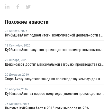
Похожие новости
28 Апреля
,
2026
КуйбышевАзот подвел итоги экологической деятельности за 2025 год
18 Сентября
,
2020
КуйбышевАзот запустил производство полимер-композитных материалов в Германии
29 Января
,
2020
Щекиноазот достиг максимальной загрузки производства капролактама
20 Декабря
,
2019
Grupa Azoty запустила завод по производству компаундов в Тарнове
10 Августа
,
2016
КуйбышевАзот за первое полугодие увеличил производство полиамида на 7%
05 Февраля
,
2016
Выручка КуйбышевАзот в 2015 году выросла на 23%