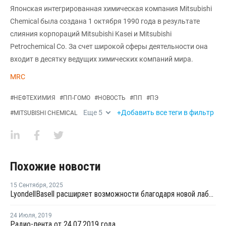
Японская интегрированная химическая компания Mitsubishi
Chemical была создана 1 октября 1990 года в результате
слияния корпораций Mitsubishi Kasei и Mitsubishi
Petrochemical Co. За счет широкой сферы деятельности она
входит в десятку ведущих химических компаний мира.
MRC
#
НЕФТЕХИМИЯ
#
ПП-ГОМО
#
НОВОСТЬ
#
ПП
#
ПЭ
Еще
5
+Добавить все теги в фильтр
#
MITSUBISHI CHEMICAL
Похожие новости
15 Сентября
,
2025
LyondellBasell расширяет возможности благодаря новой лабораторной экструзионной линии в Китае
24 Июля
,
2019
Радио-лента от 24.07.2019 года