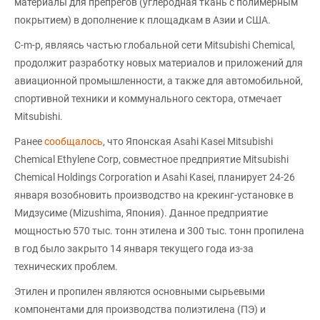
материалы для препрегов (углеродная ткань с полимерным
покрытием) в дополнение к площадкам в Азии и США.
C-m-p, являясь частью глобальной сети Mitsubishi Chemical,
продолжит разработку новых материалов и приложений для
авиационной промышленности, а также для автомобильной,
спортивной техники и коммунального сектора, отмечает
Mitsubishi.
Ранее
сообщалось
, что Японская Asahi Kasei Mitsubishi
Chemical Ethylene Corp, совместное предприятие Mitsubishi
Chemical Holdings Corporation и Asahi Kasei, планирует 24-26
января возобновить производство на крекинг-установке в
Мидзусиме (Mizushima, Япония). Данное предприятие
мощностью 570 тыс. тонн этилена и 300 тыс. тонн пропилена
в год было закрыто 14 января текущего года из-за
технических проблем.
Этилен и пропилен являются основными сырьевыми
компонентами для производства полиэтилена (ПЭ) и