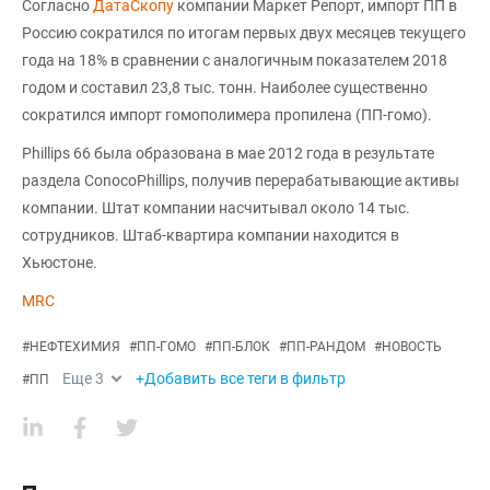
Согласно
ДатаСкопу
компании Маркет Репорт, импорт ПП в
Россию сократился по итогам первых двух месяцев текущего
года на 18% в сравнении с аналогичным показателем 2018
годом и составил 23,8 тыс. тонн. Наиболее существенно
сократился импорт гомополимера пропилена (ПП-гомо).
Phillips 66 была образована в мае 2012 года в результате
раздела ConocoPhillips, получив перерабатывающие активы
компании. Штат компании насчитывал около 14 тыс.
сотрудников. Штаб-квартира компании находится в
Хьюстоне.
MRC
#
НЕФТЕХИМИЯ
#
ПП-ГОМО
#
ПП-БЛОК
#
ПП-РАНДОМ
#
НОВОСТЬ
Еще
3
+Добавить все теги в фильтр
#
ПП