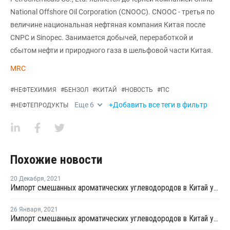
National Offshore Oil Corporation (CNOOC). CNOOC - третья по
величине национальная нефтяная компания Китая после
CNPC и Sinopec. Занимается добычей, переработкой и
сбытом нефти и природного газа в шельфовой части Китая.
MRC
#
НЕФТЕХИМИЯ
#
БЕНЗОЛ
#
КИТАЙ
#
НОВОСТЬ
#
ПС
Еще
6
+Добавить все теги в фильтр
#
НЕФТЕПРОДУКТЫ
Похожие новости
20 Декабря
,
2021
Импорт смешанных ароматических углеводородов в Китай упал в октябре почти на 89%
26 Января
,
2021
Импорт смешанных ароматических углеводородов в Китай упал в ноябре почти наполовину