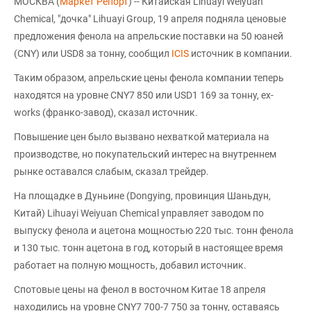
МОСКВА (
Маркет Репорт
) -- Китайская Lihuayi Weiyuan
Chemical, "дочка" Lihuayi Group, 19 апреля подняла ценовые
предложения фенола на апрельские поставки на 50 юаней
(CNY) или USD8 за тонну, сообщил
ICIS
источник в компании.
Таким образом, апрельские цены фенола компании теперь
находятся на уровне CNY7 850 или USD1 169 за тонну, ex-
works (франко-завод), сказал источник.
Повышение цен было вызвано нехваткой материала на
производстве, но покупательский интерес на внутреннем
рынке оставался слабым, сказал трейдер.
На площадке в Дуньине (Dongying, провинция Шаньдун,
Китай) Lihuayi Weiyuan Chemical управляет заводом по
выпуску фенола и ацетона мощностью 220 тыс. тонн фенола
и 130 тыс. тонн ацетона в год, который в настоящее время
работает на полную мощность, добавил источник.
Спотовые цены на фенол в восточном Китае 18 апреля
находились на уровне CNY7 700-7 750 за тонну, оставаясь