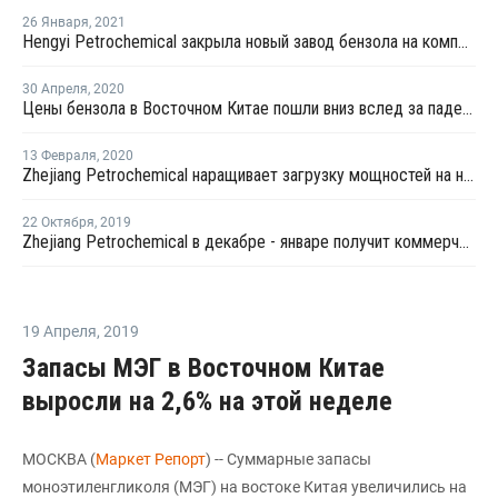
26 Января
,
2021
Hengyi Petrochemical закрыла новый завод бензола на комплексе в Брунее на внеплановый ремонт
30 Апреля
,
2020
Цены бензола в Восточном Китае пошли вниз вслед за падением котировок нефти
13 Февраля
,
2020
Zhejiang Petrochemical наращивает загрузку мощностей на новом заводе стирола в Китае
22 Октября
,
2019
Zhejiang Petrochemical в декабре - январе получит коммерческую продукцию на новом заводе бензола в Китае
19 Апреля
,
2019
Запасы МЭГ в Восточном Китае
выросли на 2,6% на этой неделе
МОСКВА (
Маркет Репорт
) -- Суммарные запасы
моноэтиленгликоля (МЭГ) на востоке Китая увеличились на