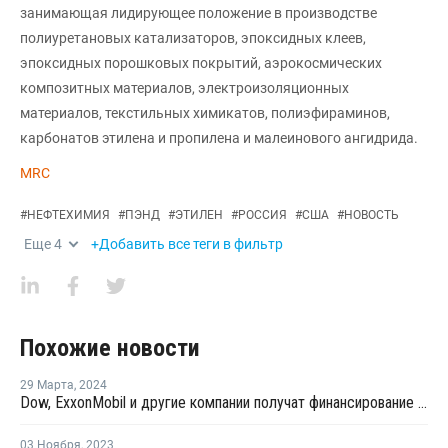
занимающая лидирующее положение в производстве
полиуретановых катализаторов, эпоксидных клеев,
эпоксидных порошковых покрытий, аэрокосмических
композитных материалов, электроизоляционных
материалов, текстильных химикатов, полиэфираминов,
карбонатов этилена и пропилена и малеинового ангидрида.
MRC
#
НЕФТЕХИМИЯ
#
ПЭНД
#
ЭТИЛЕН
#
РОССИЯ
#
США
#
НОВОСТЬ
Еще
4
+Добавить все теги в фильтр
Похожие новости
29 Марта
,
2024
Dow, ExxonMobil и другие компании получат финансирование за декарбонизацию
03 Ноября
,
2023