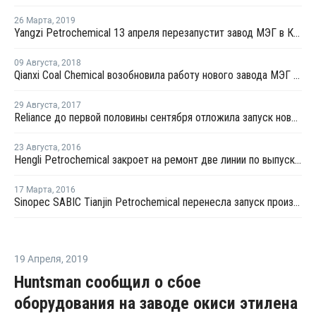
26 Марта
,
2019
Yangzi Petrochemical 13 апреля перезапустит завод МЭГ в Китае после планового ремонта
09 Августа
,
2018
Qianxi Coal Chemical возобновила работу нового завода МЭГ в Цяньси после профилактики
29 Августа
,
2017
Reliance до первой половины сентября отложила запуск нового завода МЭГ в Джамнагаре
23 Августа
,
2016
Hengli Petrochemical закроет на ремонт две линии по выпуску ТФК в сентябре-октябре
17 Марта
,
2016
Sinopec SABIC Tianjin Petrochemical перенесла запуск производства МЭГ на 20 марта
19 Апреля
,
2019
Huntsman сообщил о сбое
оборудования на заводе окиси этилена