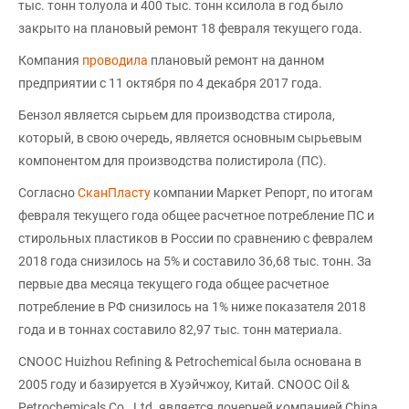
тыс. тонн толуола и 400 тыс. тонн ксилола в год было
закрыто на плановый ремонт 18 февраля текущего года.
Компания
проводила
плановый ремонт на данном
предприятии с 11 октября по 4 декабря 2017 года.
Бензол является сырьем для производства стирола,
который, в свою очередь, является основным сырьевым
компонентом для производства полистирола (ПС).
Согласно
СканПласту
компании Маркет Репорт, по итогам
февраля текущего года общее расчетное потребление ПС и
стирольных пластиков в России по сравнению с февралем
2018 года снизилось на 5% и составило 36,68 тыс. тонн. За
первые два месяца текущего года общее расчетное
потребление в РФ снизилось на 1% ниже показателя 2018
года и в тоннах составило 82,97 тыс. тонн материала.
CNOOC Huizhou Refining & Petrochemical была основана в
2005 году и базируется в Хуэйчжоу, Китай. CNOOC Oil &
Petrochemicals Co., Ltd. является дочерней компанией China