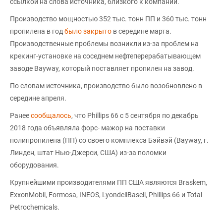
ссылкой на слова источника, близкого к компании.
Производство мощностью 352 тыс. тонн ПП и 360 тыс. тонн
пропилена в год
было закрыто
в середине марта.
Производственные проблемы возникли из-за проблем на
крекинг-установке на соседнем нефтеперерабатывающем
заводе Bayway, который поставляет пропилен на завод.
По словам источника, производство было возобновлено в
середине апреля.
Ранее
сообщалось
, что Phillips 66 с 5 сентября по декабрь
2018 года объявляла форс- мажор на поставки
полипропилена (ПП) со своего комплекса Бэйвэй (Bayway, г.
Линден, штат Нью-Джерси, США) из-за поломки
оборудования.
Крупнейшими производителями ПП США являются Braskem,
ExxonMobil, Formosa, INEOS, LyondellBasell, Phillips 66 и Total
Petrochemicals.