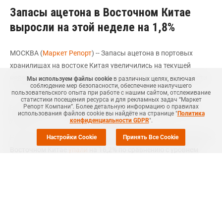
Запасы ацетона в Восточном Китае
выросли на этой неделе на 1,8%
МОСКВА (
Маркет Репорт
) -- Запасы ацетона в портовых
хранилищах на востоке Китая увеличились на текущей
неделе на 1,8% по сравнению с уровнем недельной давности
Мы используем файлы cookie
в различных целях, включая
соблюдение мер безопасности, обеспечение наилучшего
и составили 58 тыс. тонн, сообщил
ICIS
.
пользовательского опыта при работе с нашим сайтом, отслеживание
статистики посещения ресурса и для рекламных задач “Маркет
Репорт Компани”. Более детальную информацию о правилах
Вместе с тем, 12 апреля данный показатель находился на
использования файлов cookie вы найдёте на странице "
Политика
уровне 57 тыс. тонн, по данным ICIS.
конфиденциальности GDPR
".
Ранее отмечалось, что на минувшей неделе запасы ацетона в
Настройки Cookie
Принять Все Cookie
Восточном Китае
упали
на 16,2% по сравнению с уровнем
недельной давности (68 тыс. тонн).
Ацетон, наряду с фенолом, является основным сырьевым
компонентом для производства бисфенола А (БФА, методом
конденсации), который, в свою очередь, используется для
производства поликарбоната (ПК).