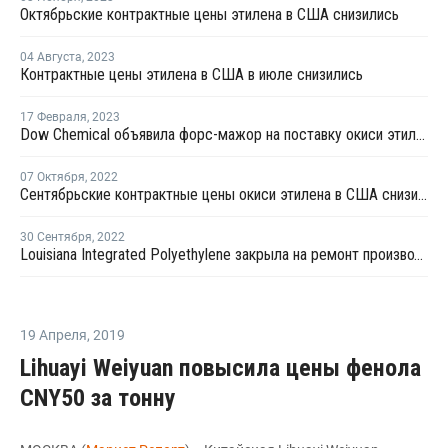
Октябрьские контрактные цены этилена в США снизились
04 Августа
,
2023
Контрактные цены этилена в США в июле снизились
17 Февраля
,
2023
Dow Chemical объявила форс-мажор на поставку окиси этилена и этиленгликоля в США
07 Октября
,
2022
Сентябрьские контрактные цены окиси этилена в США снизились
30 Сентября
,
2022
Louisiana Integrated Polyethylene закрыла на ремонт производство ПВД в Лейк-Чарльзе
19 Апреля
,
2019
Lihuayi Weiyuan повысила цены фенола
CNY50 за тонну