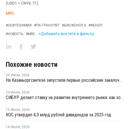
(USD1 = CNY6.71)
MRC
#
НЕФТЕХИМИЯ
#
ПК-ГРАНУЛЯТ
#
БИСФЕНОЛ А
#
ФЕНОЛ
+Добавить все теги в фильтр
#
НОВОСТЬ
#
MRC
Похожие новости
29 Июля
,
2026
На Казаньоргсинтезе запустили первые российские закалочно-испарительные аппараты
29 Июля
,
2026
СИБУР делает ставку на развитие внутреннего рынка: как холдинг стимулирует спрос на полимеры в ритейле
15 Июля
,
2026
КОС утвердил 4,3 млрд рублей дивидендов за 2025 год
14 Июля
,
2026