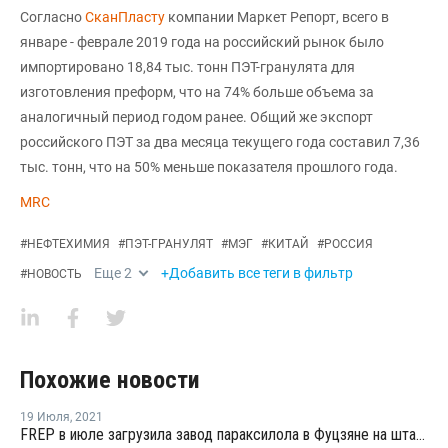
Согласно
СканПласту
компании Маркет Репорт, всего в
январе - феврале 2019 года на российский рынок было
импортировано 18,84 тыс. тонн ПЭТ-гранулята для
изготовления преформ, что на 74% больше объема за
аналогичный период годом ранее. Общий же экспорт
российского ПЭТ за два месяца текущего года составил 7,36
тыс. тонн, что на 50% меньше показателя прошлого года.
MRC
#
НЕФТЕХИМИЯ
#
ПЭТ-ГРАНУЛЯТ
#
МЭГ
#
КИТАЙ
#
РОССИЯ
Еще
2
+Добавить все теги в фильтр
#
НОВОСТЬ
Похожие новости
19 Июля
,
2021
FREP в июле загрузила завод параксилола в Фуцзяне на штатном уровне