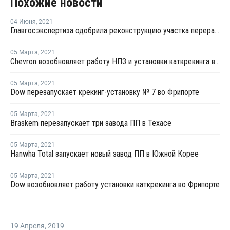
Похожие новости
04 Июня
,
2021
Главгосэкспертиза одобрила реконструкцию участка переработки углеводородного сырья для полимеров на ЗапСибНефтехиме
05 Марта
,
2021
Chevron возобновляет работу НПЗ и установки каткрекинга в Пасадене
05 Марта
,
2021
Dow перезапускает крекинг-установку № 7 во Фрипорте
05 Марта
,
2021
Braskem перезапускает три завода ПП в Техасе
05 Марта
,
2021
Hanwha Total запускает новый завод ПП в Южной Корее
05 Марта
,
2021
Dow возобновляет работу установки каткрекинга во Фрипорте
19 Апреля
,
2019