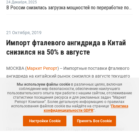
24 Декабря
,
2025
В России снизилась загрузка мощностей по переработке поликарбоната
21 Октября
,
2019
Импорт фталевого ангидрида в Китай
снизился на 50% в августе
МОСКВА (
Маркет Репорт
) -- Импортные поставки фталевого
ангидрида на китайский рынок снизился в августе текущего
года на 50,2% по сравнению с тем же месяцем прошлого года,
Мы используем файлы cookie
в различных целях, включая
соблюдение мер безопасности, обеспечение наилучшего
сообщил
ICIS
со ссылкой на официальные данные китайской
пользовательского опыта при работе с нашим сайтом, отслеживание
статистики посещения ресурса и для рекламных задач “Маркет
таможни.
Репорт Компани”. Более детальную информацию о правилах
использования файлов cookie вы найдёте на странице "
Политика
Таким образом, данный показатель составил за отчетный
конфиденциальности GDPR
".
период 1,24 тыс. тонн.
Настройки Cookie
Принять Все Cookie
По отношению же к июлю 2019 года августовский импорт
фталевого ангидрида в страну показал снижение на 19,2%.