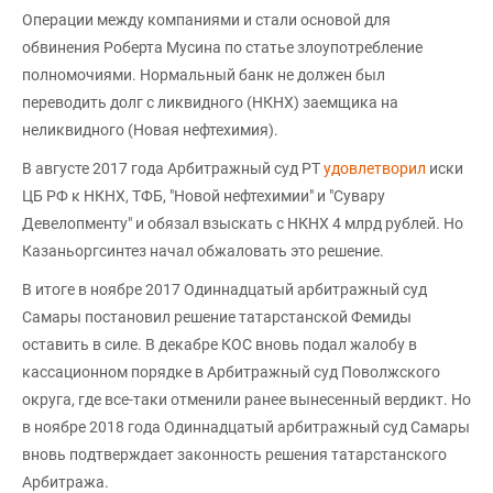
Операции между компаниями и стали основой для
обвинения Роберта Мусина по статье злоупотребление
полномочиями. Нормальный банк не должен был
переводить долг с ликвидного (НКНХ) заемщика на
неликвидного (Новая нефтехимия).
В августе 2017 года Арбитражный суд РТ
удовлетворил
иски
ЦБ РФ к НКНХ, ТФБ, "Новой нефтехимии" и "Сувару
Девелопменту" и обязал взыскать с НКНХ 4 млрд рублей. Но
Казаньоргсинтез начал обжаловать это решение.
В итоге в ноябре 2017 Одиннадцатый арбитражный суд
Самары постановил решение татарстанской Фемиды
оставить в силе. В декабре КОС вновь подал жалобу в
кассационном порядке в Арбитражный суд Поволжского
округа, где все-таки отменили ранее вынесенный вердикт. Но
в ноябре 2018 года Одиннадцатый арбитражный суд Самары
вновь подтверждает законность решения татарстанского
Арбитража.