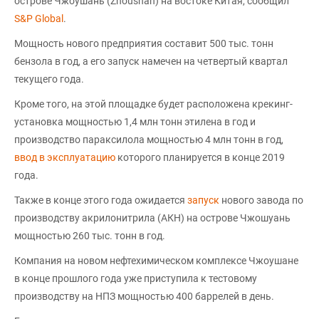
острове Чжоушань (Zhoushan) на востоке Китая, сообщил
S&P Global
.
Мощность нового предприятия составит 500 тыс. тонн
бензола в год, а его запуск намечен на четвертый квартал
текущего года.
Кроме того, на этой площадке будет расположена крекинг-
установка мощностью 1,4 млн тонн этилена в год и
производство параксилола мощностью 4 млн тонн в год,
ввод в эксплуатацию
которого планируется в конце 2019
года.
Также в конце этого года ожидается
запуск
нового завода по
производству акрилонитрила (АКН) на острове Чжошуань
мощностью 260 тыс. тонн в год.
Компания на новом нефтехимическом комплексе Чжоушане
в конце прошлого года уже приступила к тестовому
производству на НПЗ мощностью 400 баррелей в день.