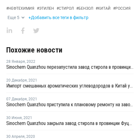
#
НЕФТЕХИМИЯ
#
ЭТИЛЕН
#
СТИРОЛ
#
БЕНЗОЛ
#
КИТАЙ
#
РОССИЯ
Еще
5
+Добавить все теги в фильтр
Похожие новости
28 Января
,
2022
Sinochem Quanzhou перезапустила завод стирола в провинции Фуцзянь после ремонта
20 Декабря
,
2021
Импорт смешанных ароматических углеводородов в Китай упал в октябре почти на 89%
07 Декабря
,
2021
Sinochem Quanzhou приступила к плановому ремонту на заводе бутадиена в провинции Фуцзянь
30 Июня
,
2021
Sinochem Quanzhou закрыла завод стирола в провинции Фуцзянь из-за технологического сбоя
30 Апреля
,
2020