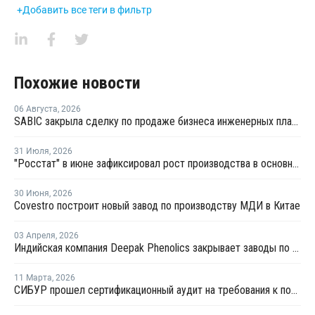
+Добавить все теги в фильтр
Похожие новости
06 Августа
,
2026
SABIC закрыла сделку по продаже бизнеса инженерных пластиков компании Mutares за USD450 млн
31 Июля
,
2026
"Росстат" в июне зафиксировал рост производства в основных группах пластмасс
30 Июня
,
2026
Covestro построит новый завод по производству МДИ в Китае
03 Апреля
,
2026
Индийская компания Deepak Phenolics закрывает заводы по производству фенола и ацетона из-за нехватки сырья
11 Марта
,
2026
СИБУР прошел сертификационный аудит на требования к полимерам для фармацевтики