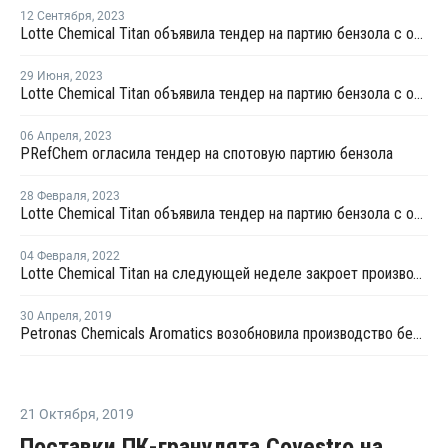
12 Сентября
,
2023
Lotte Chemical Titan объявила тендер на партию бензола с отгрузкой в октябре
29 Июня
,
2023
Lotte Chemical Titan объявила тендер на партию бензола с отгрузкой в июле
06 Апреля
,
2023
PRefChem огласила тендер на спотовую партию бензола
28 Февраля
,
2023
Lotte Chemical Titan объявила тендер на партию бензола с отгрузкой во второй половине мая
04 Февраля
,
2022
Lotte Chemical Titan на следующей неделе закроет производство бензола в Малайзии на ремонт
30 Апреля
,
2019
Petronas Chemicals Aromatics возобновила производство бензола в Кертехе
21 Октября
,
2019
Поставки ПК-гранулята Covestro на