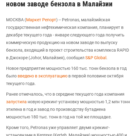
новом заводе бензола в Малайзии
МОСКВА (
Маркет Репорт
) -- Petronas, малайзийская
государственная нефтехимическая компания, планирует в
декабре текущего года - январе следующего года получить
коммерческую продукцию на новом заводе по выпуску
бензола, входящий в проект строительства комплекса RAPID
в Джохоре (Johor, Малайзия), сообщил
S&P Global
.
Новое предприятие мощностью 160 тыс. тонн бензола в год
было
введено в эксплуатацию
в первой половине октября
текущего года.
Ранее отмечалось, что в середине текущего года компания
запустила
новую крекинг-установку мощностью 1,2 млн тонн
этилена в год и завод по производству бутадиена
мощностью 180 тыс. тонн в год на той же площадке.
Кроме того, Petronas уже управляет двумя крекинг-
установками в Кертехе (Kerteh, Малайзия) мощностью 400 и