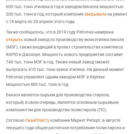
600 тыс. тонн этилена в год и заводом бензола мощностью
200 тыс. тонн в год, который компания
закрывала
на ремонт
с 18 марта по 28 апреля этого года.
Также сообщалось, что в 2019 году Petronas намерена
открыть
новый завод по производству моноэтиленгликоля
(МЭГ), также входящий в проект строительства комплекса
RAPID в Джохоре. Мощность нового предприятия составит
740 тыс. тонн МЭГ в год. Также новый завод сможет
выпускать 610 тыс. тонн окиси этилена. На данный момент
Petronas управляет одним заводом МЭГ в Кертехе
мощностью 400 тыс. тонн в год.
Бензол является сырьем для производства стирола,
который, в свою очередь, является основным сырьевым
компонентом для производства полистирола (ПС).
Согласно
СканПласту
компании Маркет Репорт, в августе
текущего года общее расчетное потребление полистирола и