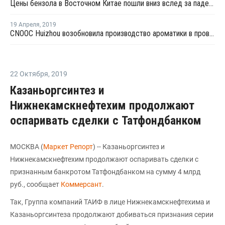
Цены бензола в Восточном Китае пошли вниз вслед за падением котировок нефти
19 Апреля
,
2019
CNOOC Huizhou возобновила производство ароматики в провинции Гуандунь после ремонта
22 Октября
,
2019
Казаньоргсинтез и
Нижнекамскнефтехим продолжают
оспаривать сделки с Татфондбанком
МОСКВА (
Маркет Репорт
) -- Казаньоргсинтез и
Нижнекамскнефтехим продолжают оспаривать сделки с
признанным банкротом Татфондбанком на сумму 4 млрд
руб., сообщает
Коммерсант
.
Так, Группа компаний ТАИФ в лице Нижнекамскнефтехима и
Казаньоргсинтеза продолжают добиваться признания серии