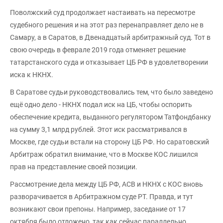
Поволжский суд продолжает настаивать на пересмотре
судебного решения и на этот раз перенаправляет дело не в
Самару, а в Саратов, в Двенадцатый арбитражный суд. Тот в
свою очередь в феврале 2019 года отменяет решение
татарстанского суда и отказывает ЦБ РФ в удовлетворении
иска к НКНХ.
В Саратове судьи руководствовались тем, что было заведено
ещё одно дело - НКНХ подал иск на ЦБ, чтобы оспорить
обеспечение кредита, выданного регулятором Татфондбанку
на сумму 3,1 млрд рублей. Этот иск рассматривался в
Москве, где судьи встали на сторону ЦБ РФ. Но саратовский
Арбитраж обратил внимание, что в Москве КОС лишился
прав на представление своей позиции.
Рассмотрение дела между ЦБ РФ, АСВ и НКНХ с КОС вновь
разворачивается в Арбитражном суде РТ. Правда, и тут
возникают свои препоны. Например, заседание от 17
октября было отложено, так как сейчас параллельно