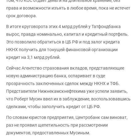
том, что КОС отдает деньги на длительное хранение, без
права и возможности изъять в любое время, пока не истечет
срок договора.
В итоге круговорота этих 4 млрд рублей у Татфондбанка
вырос, правда номинально, капитал и кредитный портфель.
Это позволило обратиться в ЦБ РФ и под залог кредита
НКНХ получить для тонущей финансовой организации
кредит на 3,1 млрд рублей.
Сейчас Агентство страхования вкладов, представляющее
новую администрацию банка, оспаривает в суде
прозрачность заключенных сделок между НКНХ и ТФБ.
Представители Нижнекамскнефтехима уже успели заявить,
что Роберт Мусин ввел их в заблуждение, воспользовавшись
сделками, чтобы заполучить кредит от ЦБ РФ.
По словам юристов предприятия, Центробанк сам виноват,
раз не проявил щепетильность при рассмотрении
документов, предоставленных Мусиным.