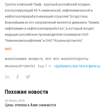
Группа компаний Таиф - крупный российский холдинг,
контролирующий 96 % химической, нефтехимической и
нефтегазоперерабатывающей отраслей Татарстана.
Важнейшим из его направлений является дивизион "Химия,
нефтехимия и нефтегазопереработка", в который входят
ведущие российские производители полимеров ОАО
"Нижнекамскнефтехим" и ОАО "Казаньоргсинтез".
MRC
#
НЕФТЕХИМИЯ
#
НОВОСТЬ
#
ПП
#
ПЭ
#
НЕФТЕПРОДУКТЫ
Еще
7
+Добавить все теги в фильтр
#
КАЗАНЬОРГСИНТЕЗ
Похожие новости
02 Июня
,
2026
Цены этилена в Азии снижаются