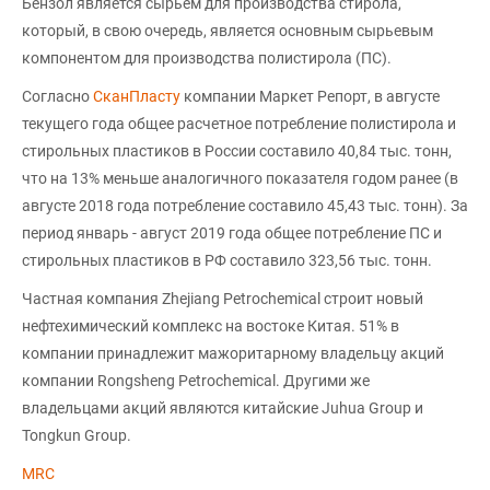
Бензол является сырьем для производства стирола,
который, в свою очередь, является основным сырьевым
компонентом для производства полистирола (ПС).
Согласно
СканПласту
компании Маркет Репорт, в августе
текущего года общее расчетное потребление полистирола и
стирольных пластиков в России составило 40,84 тыс. тонн,
что на 13% меньше аналогичного показателя годом ранее (в
августе 2018 года потребление составило 45,43 тыс. тонн). За
период январь - август 2019 года общее потребление ПС и
стирольных пластиков в РФ составило 323,56 тыс. тонн.
Частная компания Zhejiang Petrochemical строит новый
нефтехимический комплекс на востоке Китая. 51% в
компании принадлежит мажоритарному владельцу акций
компании Rongsheng Petrochemical. Другими же
владельцами акций являются китайские Juhua Group и
Tongkun Group.
MRC