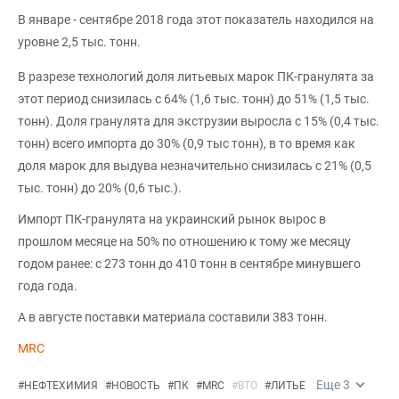
В январе - сентябре 2018 года этот показатель находился на
уровне 2,5 тыс. тонн.
В разрезе технологий доля литьевых марок ПК-гранулята за
этот период снизилась с 64% (1,6 тыс. тонн) до 51% (1,5 тыс.
тонн). Доля гранулята для экструзии выросла с 15% (0,4 тыс.
тонн) всего импорта до 30% (0,9 тыс тонн), в то время как
доля марок для выдува незначительно снизилась с 21% (0,5
тыс. тонн) до 20% (0,6 тыс.).
Импорт ПК-гранулята на украинский рынок вырос в
прошлом месяце на 50% по отношению к тому же месяцу
годом ранее: с 273 тонн до 410 тонн в сентябре минувшего
года года.
А в августе поставки материала составили 383 тонн.
MRC
Еще
3
#
НЕФТЕХИМИЯ
#
НОВОСТЬ
#
ПК
#
MRC
#
ВТО
#
ЛИТЬЕ