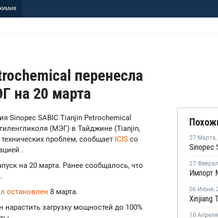
ХИМИЯ
etrochemical перенесла
Г на 20 марта
ия Sinopec SABIC Tianjin Petrochemical
Похож
иленгликоля (МЭГ) в Тайджине (Tianjin,
27 Марта
,
е технических проблем, сообщает
ICIS
со
ацией .
27 Февра
пуск на 20 марта. Ранее сообщалось, что
Импорт М
.
06 Июня
,
л остановлен
8 марта.
н нарастить загрузку мощностей до 100%
10 Апреля