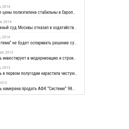
а
,
2016
Спотовые цены полиэтилена стабильны в Европе на фоне низкой покупательской активности
ря
,
2014
Арбитражный суд Москвы отказал в ходатайстве АФК "Система" о снятии ареста с акций Башнефти
я
,
2014
АФК "Система" не будет оспаривать решение суда по делу Башнефти
ря
,
2013
Башнефть инвестирует в модернизацию и строительство нефтеперерабатывающих установок 80 млрд руб.
а
,
2013
Башнефть в первом полугодии нарастила чистую прибыль в 1,6 раза
2013
Башнефть намерена продать АФК "Системе" 98% "Объединенной нефтехимической компании"