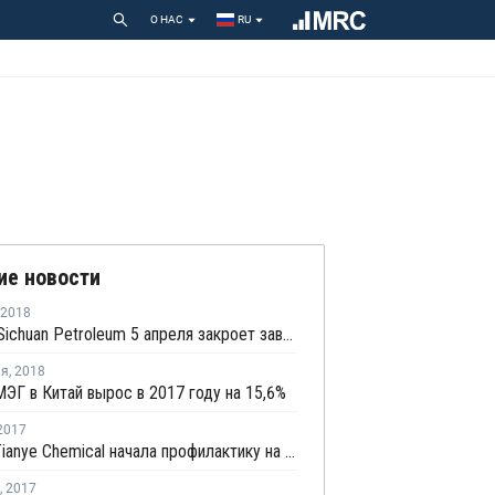
О НАС
RU
ие новости
2018
Sinopec Sichuan Petroleum 5 апреля закроет завод ароматики в Китае на плановый ремонт
ля
,
2018
ЭГ в Китай вырос в 2017 году на 15,6%
2017
Xinjiang Tianye Chemical начала профилактику на заводе МЭГ в Китае
,
2017