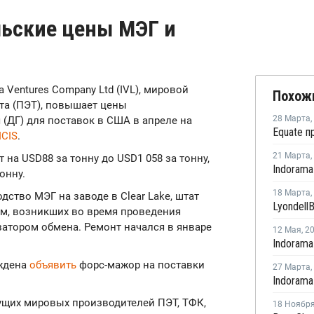
льские цены МЭГ и
a Ventures Company Ltd (IVL), мировой
Похож
та (ПЭТ), повышает цены
28 Марта
,
(ДГ) для поставок в США в апреле на
ICIS
.
21 Марта
,
 на USD88 за тонну до USD1 058 за тонну,
онну.
18 Марта
,
дство МЭГ на заводе в Clear Lake, штат
ом, возникших во время проведения
затором обмена. Ремонт начался в январе
12 Мая
,
2
уждена
объявить
форс-мажор на поставки
27 Марта
,
дущих мировых производителей ПЭТ, ТФК,
18 Ноябр