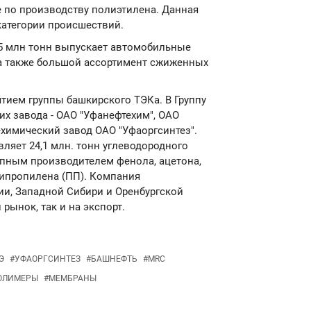
 по производству полиэтилена. Данная
 категории происшествий.
5 млн тонн выпускает автомобильные
, а также большой ассортимент сжиженных
тием группы башкирского ТЭКа. В Группу
х завода - ОАО "Уфанефтехим", ОАО
ехимический завод ОАО "Уфаоргсинтез".
ляет 24,1 млн. тонн углеводородного
рупным производителем фенола, ацетона,
липропилена (ПП). Компания
ии, Западной Сибири и Оренбургской
рынок, так и на экспорт.
Э
#
УФАОРГСИНТЕЗ
#
БАШНЕФТЬ
#
MRC
ОЛИМЕРЫ
#
МЕМБРАНЫ