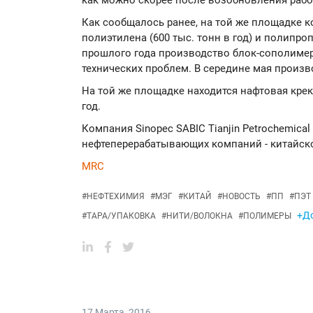
как можно скорее после возобновления рабо
Как сообщалось ранее, на той же площадке 
полиэтилена (600 тыс. тонн в год) и полипроп
прошлого года производство блок-сополиме
технических проблем. В середине мая произ
На той же площадке находится нафтовая кре
год.
Компания Sinopec SABIC Tianjin Petrochemic
нефтеперерабатывающих компаний - китайско
MRC
#
НЕФТЕХИМИЯ
#
МЭГ
#
КИТАЙ
#
НОВОСТЬ
#
ПП
#
ПЭТ
+До
#
ТАРА/УПАКОВКА
#
НИТИ/ВОЛОКНА
#
ПОЛИМЕРЫ
17 Марта
,
2016