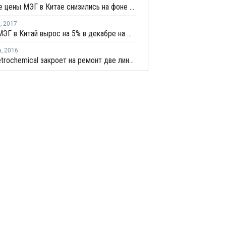
Спотовые цены МЭГ в Китае снизились на фоне продолжающихся понижательных настроений на рынке
я
,
2017
Импорт МЭГ в Китай вырос на 5% в декабре на фоне возросшего спроса на полиэфир
а
,
2016
Hengli Petrochemical закроет на ремонт две линии по выпуску ТФК в сентябре-октябре