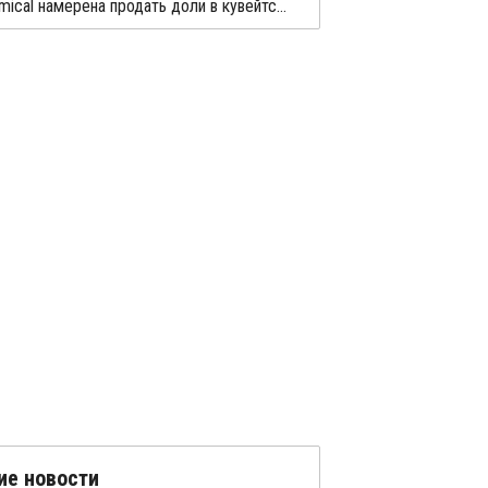
Dow Chemical намерена продать доли в кувейтских СП
ие новости