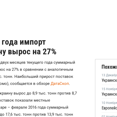
6 года импорт
ну вырос на 27%
х двух месяцев текущего года суммарный
Похож
ос на 27% в сравнении с аналогичным
13 Декаб
ыс. тонн. Наибольший прирост поставок
омо), сообщается в обзоре
ДатаСкоп
.
15 Ноябр
раину вырос до 8,9 тыс. тонн против 8,7
поставок показали местные
10 Ноябр
варе – феврале 2016 года суммарный
 17,6 тыс. тонн против 13,9 тыс. тонн
02 Ноябр