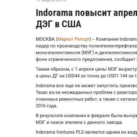
Indorama повысит апре
ДЭГ в США
МОСКВА (
Маркет Репорт
) -- Компания Indoram
лидер по производству полиэтилентерефтала
моноэтиленгликоля (МЭГ) и диэтиленгликоля 
фоне ограниченного предложения, сообщает
Таким образом, с 1 апреля цены МЭГ вырастут
а цены ДГ на USD44 за тонну до USD1 144 за т
Indorama все еще не может запустить произво
Техас из-за неожиданных проблем с реактор
плановых ремонтных работ, а также с катали
2016 года.
В результате компания в феврале была вын
МЭГ и окиси этилена с данного завода.
Indorama Ventures PLS является одним из ве