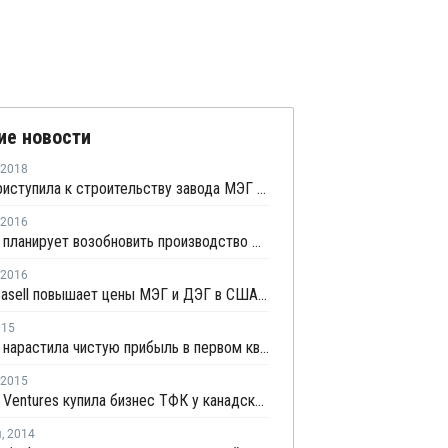
ие новости
2018
Equate приступила к строительству завода МЭГ в США
2016
Indorama планирует возобновить производство МЭГ и окиси этилена в Техасе в начале апреля
2016
LyondellBasell повышает цены МЭГ и ДЭГ в США с 1 апреля
015
Indorama нарастила чистую прибыль в первом квартале 2015 года на 9%
2015
Indorama Ventures купила бизнес ТФК у канадской CEPSA Quimica
я
,
2014