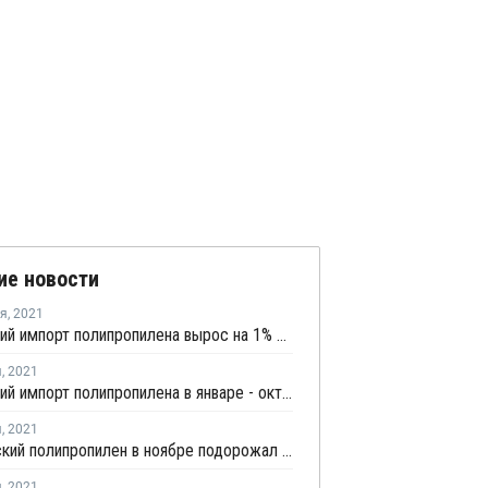
ие новости
ря
,
2021
Украинский импорт полипропилена вырос на 1% в январе - ноябре
я
,
2021
Украинский импорт полипропилена в январе - октябре остался неизменным
я
,
2021
Европейский полипропилен в ноябре подорожал в среднем на EUR100 за тонну для стран СНГ
я
,
2021