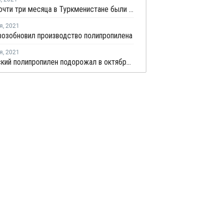
Спустя почти три месяца в Туркменистане были возобновлены экспортные продажи полипропилена
я
,
2021
возобновил производство полипропилена
я
,
2021
Европейский полипропилен подорожал в октябре на EUR10-50 за тонну для рынков стран СНГ