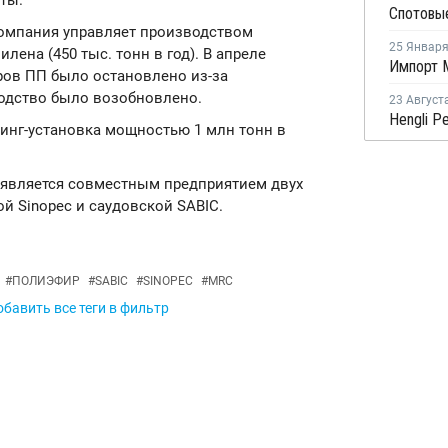
ты.
компания управляет производством
25 Январ
илена (450 тыс. тонн в год). В апреле
ров ПП было остановлено из-за
водство было возобновлено.
23 Август
кинг-установка мощностью 1 млн тонн в
al является совместным предприятием двух
й Sinopec и саудовской SABIC.
#
ПОЛИЭФИР
#
SABIC
#
SINOPEC
#
MRC
бавить все теги в фильтр