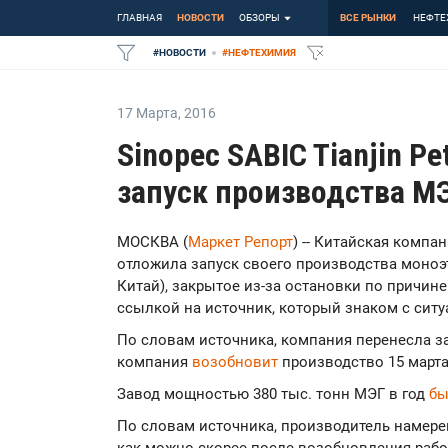
ГЛАВНАЯ
НОВОСТИ
ОБЗОРЫ
ВСЕ РЫНКИ
НЕФТЕ
#
НОВОСТИ
#
НЕФТЕХИМИЯ
17 Марта
,
2016
Sinopec SABIC Tianjin P
запуск производства МЭ
МОСКВА (
Маркет Репорт
) -- Китайская компан
отложила запуск своего производства моноэт
Китай), закрытое из-за остановки по причин
ссылкой на источник, который знаком с ситу
По словам источника, компания перенесла за
компания
возобновит
производство 15 марта
Завод мощностью 380 тыс. тонн МЭГ в год
бы
По словам источника, производитель намере