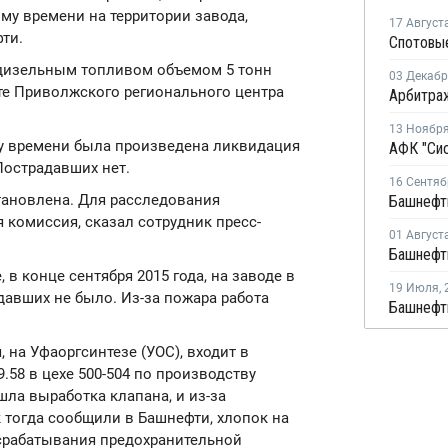
му времени на территории завода,
17 Август
ти.
 дизельным топливом объемом 5 тонн
03 Декаб
те Приволжского регионального центра
13 Ноябр
му времени была произведена ликвидация
Пострадавших нет.
16 Сентяб
тановлена. Для расследования
 комиссия, сказал сотрудник пресс-
01 Август
 в конце сентября 2015 года, на заводе в
19 Июля
,
давших не было. Из-за пожара работа
 на Уфаоргсинтезе (УОС), входит в
9.58 в цехе 500-504 по производству
ла выработка клапана, и из-за
 тогда сообщили в Башнефти, хлопок на
срабатывания предохранительной