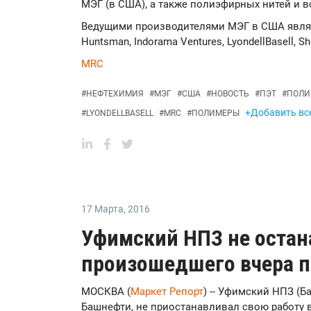
МЭГ (в США), а также полиэфирных нитей и в
Ведущими производителями МЭГ в США являютс
Huntsman, Indorama Ventures, LyondellBasell, Sh
MRC
#
НЕФТЕХИМИЯ
#
МЭГ
#
США
#
НОВОСТЬ
#
ПЭТ
#
ПОЛИ
+Добавить все
#
LYONDELLBASELL
#
MRC
#
ПОЛИМЕРЫ
17 Марта
,
2016
Уфимский НПЗ не остана
произошедшего вчера 
МОСКВА (
Маркет Репорт
) -- Уфимский НПЗ (Б
Башнефти, не приостанавливал свою работу в