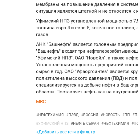
мембраны на повышение давления в системе
ситуация является штатной и не относится к
Уфимский НПЗ установленной мощностью 7,
топлива евро-4 и евро-5, котельное топливо
газов.
АНК "Башнефть" является головным предприя
"Башнефть" входят три нефтеперерабатывающи
"Уфимский НПЗ", ОАО "Новойл", а также нефт
Установленная мощность предприятий состав
сырья в год. ОАО "Уфаоргсинтез" является к
полиэтилена высокого давления (ПВД) и по
специализируется на добыче нефти в Башкир
области. Поставляет нефть как на внутренний 
MRC
#
НЕФТЕХИМИЯ
#
ПЭВД
#
РОССИЯ
#
НОВОСТЬ
#
ПП
#
П
#
УФИМСКИЙ НПЗ
#
НЕФТЬ СЫРАЯ
#
НЕФТЕХИМИЯ
#
П
+Добавить все теги в фильтр