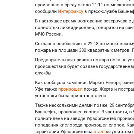
произошло в среду около 21:11 по московско
сообщили
Интерфаксу
в пресс-службе Башнеф
В настоящее время возгорание резервуара с
полностью ликвидировано, говорится на сай
МЧС России.
Согласно сообщению, в 22:18 по московско
пожара на площади 380 квадратных метров. 
Предварительная причина пожара пока не ус
происшествия будет создана государственная
службы.
Как сообщала компания Маркет Репорт, ранее,
Уфе также
произошел
пожар. Жертв и постра
установки была приостановлена.
Также несколькими днями позже, 29 сентября,
Башнефть, произошел хлопок. В частности, в 
полиэтилена на заводе Уфаоргсинтез произош
попадания кислорода произошел хлопок. Как
территории Уфаоргсинтеза
стал
результатом 