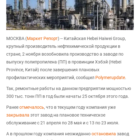
МОСКВА (
Маркет Репорт
) -- Китайская Hebei Haiwei Group,
крупный производитель нефтехимической продукции в
стране, 2 ноября возобновила производство а заводе по
выпуску полипропилена (ПП) в провинции Хэбэй (Hebei
Province, Китай) после завершения плановых
профилактических мероприятий, сообщил
Polymerupdate
.
Так, ремонтные работы на данном предприятии мощностью
300 тыс. тонн ПП в год были начаты 25 октября этого года.
Ранее
отмечалось
, что в текущем году компания уже
закрывала
этот завод на плановое техническое
обслуживание с 21 апреля по 28 мая и с 13 по 23 июля.
А в прошлом году компания неожиданно
остановила
завод