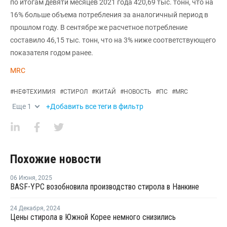
по итогам девяти месяцев 2021 года 420,69 тыс. тонн, что на
16% больше объема потребления за аналогичный период в
прошлом году. В сентябре же расчетное потребление
составило 46,15 тыс. тонн, что на 3% ниже соответствующего
показателя годом ранее.
MRC
#
НЕФТЕХИМИЯ
#
СТИРОЛ
#
КИТАЙ
#
НОВОСТЬ
#
ПС
#
MRC
Еще
1
+Добавить все теги в фильтр
Похожие новости
06 Июня
,
2025
BASF-YPC возобновила производство стирола в Нанкине
24 Декабря
,
2024
Цены стирола в Южной Корее немного снизились