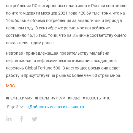
потребление ПС и стирольных пластиков в России составило
по итогам девяти месяцев 2021 года 420,69 тыс. тонн, что на
16% больше объема потребления за аналогичный период в
прошлом году. В сентябре же расчетное потребление
составило 46,15 тыс. тонн, что на 3% ниже соответствующего
показателя годом ранее.
Petronas - принадлежащая правительству Малайзии
нефтегазовая и нефтехимическая компания, входящая в
перечень Global Fortune 500. В настоящее время она ведет
работу и присутствует на рынках более чем 60 стран мира.
MRC
#
НЕФТЕХИМИЯ
#
ПСС/М
#
УПС/М
#
ПСВ-С
#
НОВОСТЬ
#
ПС
Еще
3
+Добавить все теги в фильтр