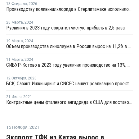
13 Февраля
,
2026
Производству поливинилхлорида в Стерлитамаке исполнилось 60 лет
28 Марта
,
2024
Русвинил в 2023 году сократил чистую прибыль в 2,5 раза
19 Марта
,
2024
Объем производства линолеума в России вырос на 11,2% в 2023 году
11 Марта
,
2024
СИБУР-Кстово в 2023 году увеличил производство на 13%, Русвинил — на 6%
12 Октября
,
2023
БСК, Савант Инжиниринг и CNCEC начнут реализацию проекта по производству эмульсионного ПВХ
21 Июля
,
2021
Контрактные цены фталевого ангидрида в США для поставок в августе выросли на USD44 за тонну
15 Ноября
,
2021
Экспорт ТФК из Китая вырос в