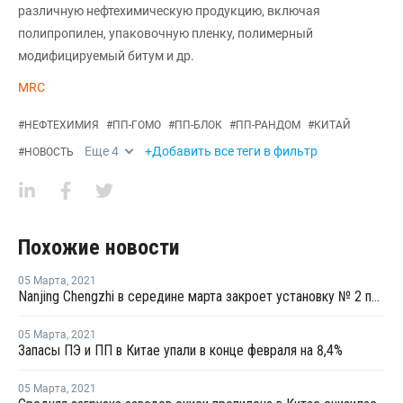
различную нефтехимическую продукцию, включая
полипропилен, упаковочную пленку, полимерный
модифицируемый битум и др.
MRC
#
НЕФТЕХИМИЯ
#
ПП-ГОМО
#
ПП-БЛОК
#
ПП-РАНДОМ
#
КИТАЙ
Еще
4
+Добавить все теги в фильтр
#
НОВОСТЬ
Похожие новости
05 Марта
,
2021
Nanjing Chengzhi в середине марта закроет установку № 2 по выпуску олефинов в Нанкине
05 Марта
,
2021
Запасы ПЭ и ПП в Китае упали в конце февраля на 8,4%
05 Марта
,
2021