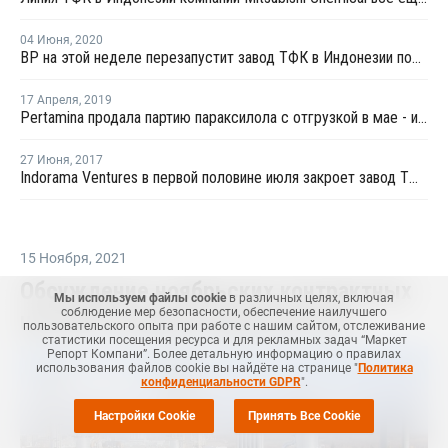
04 Июня
,
2020
BP на этой неделе перезапустит завод ТФК в Индонезии после ремонта
17 Апреля
,
2019
Pertamina продала партию параксилола с отгрузкой в мае - июне со скидкой
27 Июня
,
2017
Indorama Ventures в первой половине июля закроет завод ТФК в Чилегоне на профилактику
15 Ноября
,
2021
Обсуждение ноябрьских контрактных
Мы используем файлы cookie
в различных целях, включая
соблюдение мер безопасности, обеспечение наилучшего
цен БСК в Европе продолжается
пользовательского опыта при работе с нашим сайтом, отслеживание
статистики посещения ресурса и для рекламных задач “Маркет
Репорт Компани”. Более детальную информацию о правилах
использования файлов cookie вы найдёте на странице "
Политика
конфиденциальности GDPR
".
Настройки Cookie
Принять Все Cookie