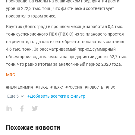
производства смолы на башкирском предприятии достиг
уровня 222,3 тыс. тонн, что фактически соответствует
показателю годом ранее.
Каустик (Волгоград) в прошлом месяце наработал 0,4 тыс.
тонн суспензионного ПВХ (ПВХ-С) из-за планового простоя
на ремонте, тогда как в сентябре этот показатель составил
4,6 тыс. тонн. За рассматриваемый период суммарный
объем производства смолы на предприятии достиг 62,7 тыс.
тонн, что равно итогам за аналогичный период 2020 года.
MRC
#
НЕФТЕХИМИЯ
#
ПВХ-Е
#
ПВХ-С
#
РОССИЯ
#
НОВОСТЬ
#
ПВХ
Еще
5
+Добавить все теги в фильтр
Похожие новости