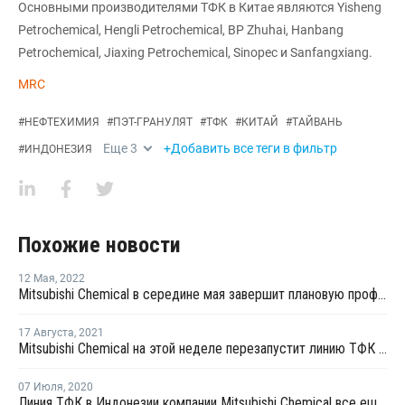
Основными производителями ТФК в Китае являются Yisheng
Petrochemical, Hengli Petrochemical, BP Zhuhai, Hanbang
Petrochemical, Jiaxing Petrochemical, Sinopec и Sanfangxiang.
MRC
#
НЕФТЕХИМИЯ
#
ПЭТ-ГРАНУЛЯТ
#
ТФК
#
КИТАЙ
#
ТАЙВАНЬ
Еще
3
+Добавить все теги в фильтр
#
ИНДОНЕЗИЯ
Похожие новости
12 Мая
,
2022
Mitsubishi Chemical в середине мая завершит плановую профилактику на линии ТФК № 1 в Индонезии
17 Августа
,
2021
Mitsubishi Chemical на этой неделе перезапустит линию ТФК № 2 в Индонезии
07 Июля
,
2020
Линия ТФК в Индонезии компании Mitsubishi Chemical все еще остается закрытой