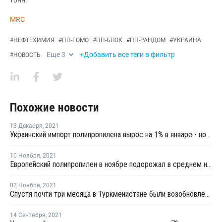
тонн.
MRC
#
НЕФТЕХИМИЯ
#
ПП-ГОМО
#
ПП-БЛОК
#
ПП-РАНДОМ
#
УКРАИНА
Еще
3
+Добавить все теги в фильтр
#
НОВОСТЬ
Похожие новости
13 Декабря
,
2021
Украинский импорт полипропилена вырос на 1% в январе - ноябре
10 Ноября
,
2021
Европейский полипропилен в ноябре подорожал в среднем на EUR100 за тонну для стран СНГ
02 Ноября
,
2021
Спустя почти три месяца в Туркменистане были возобновлены экспортные продажи полипропилена
14 Сентября
,
2021