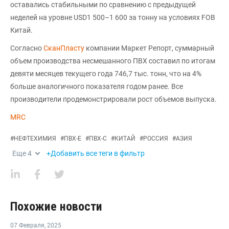
оставались стабильными по сравнению с предыдущей
неделей на уровне USD1 500–1 600 за тонну на условиях FOB
Китай.
Согласно
СканПласту
компании Маркет Репорт, суммарный
объем производства несмешанного ПВХ составил по итогам
девяти месяцев текущего года 746,7 тыс. тонн, что на 4%
больше аналогичного показателя годом ранее. Все
производители продемонстрировали рост объемов выпуска.
MRC
#
НЕФТЕХИМИЯ
#
ПВХ-Е
#
ПВХ-С
#
КИТАЙ
#
РОССИЯ
#
АЗИЯ
Еще
4
+Добавить все теги в фильтр
Похожие новости
07 Февраля
,
2025