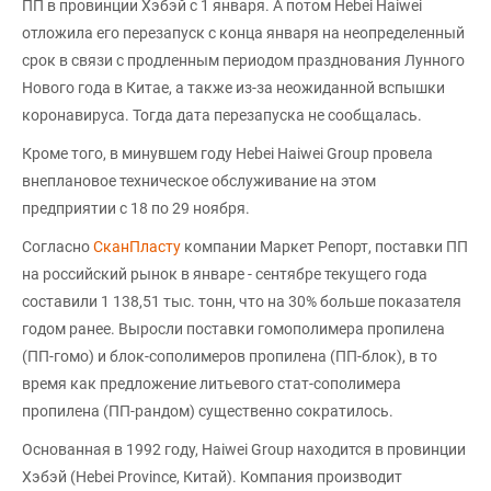
ПП в провинции Хэбэй с 1 января. А потом Hebei Haiwei
отложила его перезапуск с конца января на неопределенный
срок в связи с продленным периодом празднования Лунного
Нового года в Китае, а также из-за неожиданной вспышки
коронавируса. Тогда дата перезапуска не сообщалась.
Кроме того, в минувшем году Hebei Haiwei Group провела
внеплановое техническое обслуживание на этом
предприятии с 18 по 29 ноября.
Согласно
СканПласту
компании Маркет Репорт, поставки ПП
на российский рынок в январе - сентябре текущего года
составили 1 138,51 тыс. тонн, что на 30% больше показателя
годом ранее. Выросли поставки гомополимера пропилена
(ПП-гомо) и блок-сополимеров пропилена (ПП-блок), в то
время как предложение литьевого стат-сополимера
пропилена (ПП-рандом) существенно сократилось.
Основанная в 1992 году, Haiwei Group находится в провинции
Хэбэй (Hebei Province, Китай). Компания производит