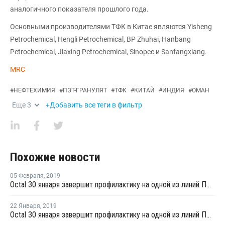
аналогичного показателя прошлого года.
Основными производителями ТФК в Китае являются Yisheng
Petrochemical, Hengli Petrochemical, BP Zhuhai, Hanbang
Petrochemical, Jiaxing Petrochemical, Sinopec и Sanfangxiang.
MRC
#
НЕФТЕХИМИЯ
#
ПЭТ-ГРАНУЛЯТ
#
ТФК
#
КИТАЙ
#
ИНДИЯ
#
ОМАН
Еще
3
+Добавить все теги в фильтр
Похожие новости
05 Февраля
,
2019
Octal 30 января завершит профилактику на одной из линий ПЭТ в Омане
22 Января
,
2019
Octal 30 января завершит профилактику на одной из линий ПЭТ в Омане