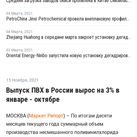
Средняя загрузка заводов окиси пропилена в Китае снизилась в конце февраля на 2,3%
04 Марта
,
2021
PetroChina Jinxi Petrochemical провела внеплановую профилактику на заводе ПП в Ляонине
04 Марта
,
2021
Zhejiang Huahong в середине марта закроет установку дегидрирования пропана в Китае на плановый ремонт
03 Марта
,
2021
Oriental Energy-Ninbo запустила новую установку дегидрирования пропана в Нинбо
15 Ноября
,
2021
Выпуск ПВХ в России вырос на 3% в
январе - октябре
МОСКВА (
Маркет Репорт
) – По итогам десяти
месяцев текущего года суммарный объем
производства несмешанного поливинилхлорида