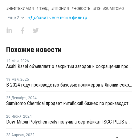
#
НЕФТЕХИМИЯ
#
ПЭВД
#
ЯПОНИЯ
#
НОВОСТЬ
#
ПЭ
#
SUMITOMO
Еще
2
+Добавить все теги в фильтр
Похожие новости
12 Мая
,
2026
Asahi Kasei объявляет о закрытии заводов и сокращении производственных мощностей в Японии
19 Мая
,
2025
В 2024 году производство базовых полимеров в Японии сократилось на 5,3%
25 Декабря
,
2024
Sumitomo Chemical продает китайский бизнес по производству поляризационной пленки
20 Июня
,
2024
Dow-Mitsui Polychemicals получила сертификат ISCC PLUS в Японии
28 Апреля
,
2022