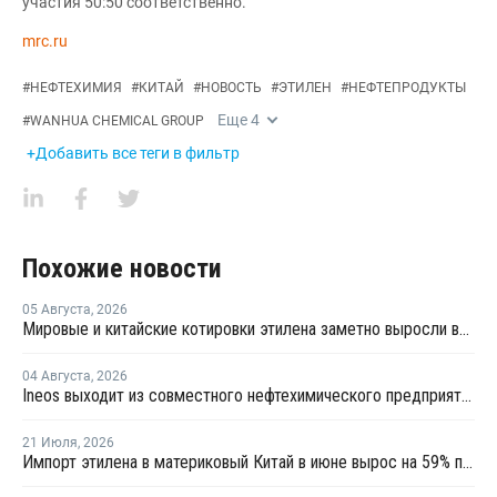
участия 50:50 соответственно.
mrc.ru
#
НЕФТЕХИМИЯ
#
КИТАЙ
#
НОВОСТЬ
#
ЭТИЛЕН
#
НЕФТЕПРОДУКТЫ
Еще
4
#
WANHUA CHEMICAL GROUP
+Добавить все теги в фильтр
Похожие новости
05 Августа
,
2026
Мировые и китайские котировки этилена заметно выросли во второй половине июля
04 Августа
,
2026
Ineos выходит из совместного нефтехимического предприятия с Sinopec
21 Июля
,
2026
Импорт этилена в материковый Китай в июне вырос на 59% по сравнению с предыдущим месяцем