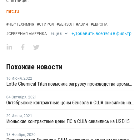
с пятницы.
mrc.ru
#
НЕФТЕХИМИЯ
#
СТИРОЛ
#
БЕНЗОЛ
#
АЗИЯ
#
ЕВРОПА
Еще
6
+Добавить все теги в фильтр
#
СЕВЕРНАЯ АМЕРИКА
Похожие новости
16 Июня
,
2022
Lotte Chemical Titan повысила загрузку производства ароматики в Пасир Гуданге
04 Октября
,
2021
Октябрьские контрактные цены бензола в США снизились на 10%
29 Июня
,
2021
Июньские контрактные цены ПС в США снизились на USD154-176 за тонну
18 Ноября
,
2020