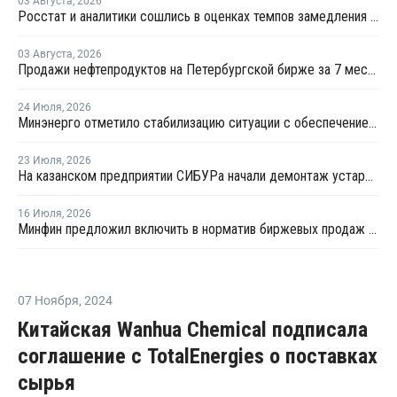
03 Августа
,
2026
Росстат и аналитики сошлись в оценках темпов замедления экономики
03 Августа
,
2026
Продажи нефтепродуктов на Петербургской бирже за 7 месяцев снизились на 11,2%, в июле – на 35,6%
24 Июля
,
2026
Минэнерго отметило стабилизацию ситуации с обеспечением топливом в ряде регионов
23 Июля
,
2026
На казанском предприятии СИБУРа начали демонтаж устаревшего производства этилена
16 Июля
,
2026
Минфин предложил включить в норматив биржевых продаж топлива реализацию по договорам, устанавливаемым правительством
07 Ноября
,
2024
Китайская Wanhua Chemical подписала
соглашение с TotalEnergies о поставках
сырья