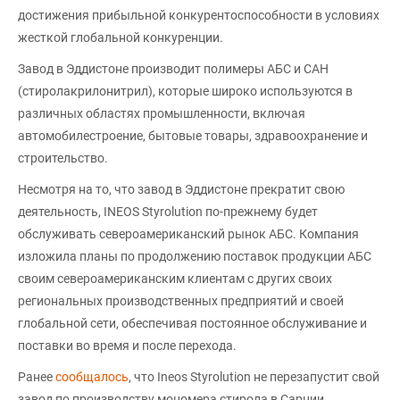
достижения прибыльной конкурентоспособности в условиях
жесткой глобальной конкуренции.
Завод в Эддистоне производит полимеры АБС и САН
(стиролакрилонитрил), которые широко используются в
различных областях промышленности, включая
автомобилестроение, бытовые товары, здравоохранение и
строительство.
Несмотря на то, что завод в Эддистоне прекратит свою
деятельность, INEOS Styrolution по-прежнему будет
обслуживать североамериканский рынок АБС. Компания
изложила планы по продолжению поставок продукции АБС
своим североамериканским клиентам с других своих
региональных производственных предприятий и своей
глобальной сети, обеспечивая постоянное обслуживание и
поставки во время и после перехода.
Ранее
сообщалось
, что Ineos Styrolution не перезапустит свой
завод по производству мономера стирола в Сарнии,