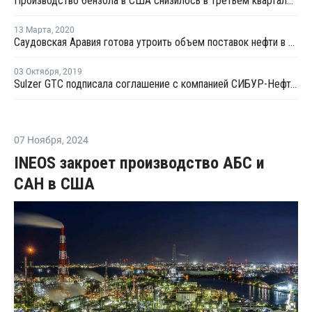
Производство бензола в США снизилось в третьем квартале на 6,4%
13 Марта
,
2020
Саудовская Аравия готова утроить объем поставок нефти в Европу по цене USD25 за баррель
03 Октября
,
2019
Sulzer GTC подписала соглашение с компанией СИБУР-Нефтехим о сотрудничестве
07 Ноября
,
2024
INEOS закроет производство АБС и
САН в США