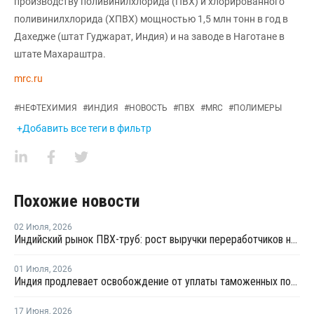
производству поливинилхлорида (ПВХ) и хлорированного
поливинилхлорида (ХПВХ) мощностью 1,5 млн тонн в год в
Дахедже (штат Гуджарат, Индия) и на заводе в Наготане в
штате Махараштра.
mrc.ru
#
НЕФТЕХИМИЯ
#
ИНДИЯ
#
НОВОСТЬ
#
ПВХ
#
MRC
#
ПОЛИМЕРЫ
+Добавить все теги в фильтр
Похожие новости
02 Июля
,
2026
Индийский рынок ПВХ-труб: рост выручки переработчиков на фоне высоких цен на смолу
01 Июля
,
2026
Индия продлевает освобождение от уплаты таможенных пошлин на импорт нефтехимии на фоне конфликта на Ближнем Востоке
17 Июня
,
2026