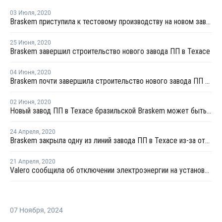
03 Июля
,
2020
Braskem приступила к тестовому производству на новом заводе ПП в Техасе
25 Июня
,
2020
Braskem завершил строительство нового завода ПП в Техасе
04 Июня
,
2020
Braskem почти завершила строительство нового завода ПП в Техасе
02 Июня
,
2020
Новый завод ПП в Техасе бразильской Braskem может быть запущен в третьем квартале этого года
24 Апреля
,
2020
Braskem закрыла одну из линий завода ПП в Техасе из-за отключения электроэнергии
21 Апреля
,
2020
Valero сообщила об отключении электроэнергии на установке каткрекинга в Техасе
07 Ноября
,
2024