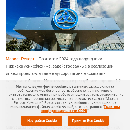
Маркет Репорт
-- По итогам 2024 года подрядчики
Нижнекамскнефтехима, задействованные в реализации
инвестпроектов, а также аутсорсинговые компании
направят в бюджет Нижнекамска и республики порядка 1,2
Мы используем файлы cookie
в различных целях, включая
млрд рублей в виде НДФЛ, сообщает
Kazanfirst
.
соблюдение мер безопасности, обеспечение наилучшего
пользовательского опыта при работе с нашим сайтом, отслеживание
Из этой суммы 900 млн рублей поступит от строительных
статистики посещения ресурса и для рекламных задач “Маркет
Репорт Компани”. Более детальную информацию о правилах
подрядчиков, и еще 300 млн рублей – от аутсорсинговых
использования файлов cookie вы найдёте на странице "
Политика
конфиденциальности GDPR
".
компаний. Следует отметить, что отчисления в бюджет
выросли на треть по сравнению с прошлым годом: в
Настройки Cookie
Принять Все Cookie
минувшем году строительные подрядчики перечислили 700