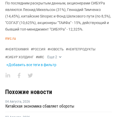
По последним раскрытым данным, акционерами СИБУРа
являются Леонид Михельсон (31%), Геннадий Тимченко
(14,45%), китайские Sinopec и Фонд Шелкового пути (по 8,5%),
"СОГАЗ" (10,625%), акционеры "ТАИФа" - 15%, действующий и
бывший топ-менеджмент "СИБУРа" - 12,325%.
mrc.ru
#
НЕФТЕХИМИЯ
#
РОССИЯ
#
НОВОСТЬ
#
НЕФТЕПРОДУКТЫ
Еще
2
#
СИБУР ХОЛДИНГ
#
MRC
+Добавить все теги в фильтр
Похожие новости
04 Августа
,
2026
Китайская экономика сбавляет обороты