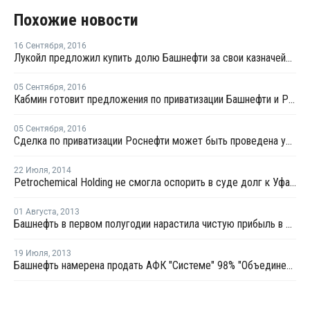
Похожие новости
16 Сентября
,
2016
Лукойл предложил купить долю Башнефти за свои казначейские акции
05 Сентября
,
2016
Кабмин готовит предложения по приватизации Башнефти и Роснефти
05 Сентября
,
2016
Сделка по приватизации Роснефти может быть проведена уже начиная с октября
22 Июля
,
2014
Petrochemical Holding не смогла оспорить в суде долг к Уфаоргсинтезу в USD1,1 млн
01 Августа
,
2013
Башнефть в первом полугодии нарастила чистую прибыль в 1,6 раза
19 Июля
,
2013
Башнефть намерена продать АФК "Системе" 98% "Объединенной нефтехимической компании"