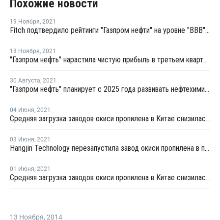
Похожие новости
19 Ноября
,
2021
Fitch подтвердило рейтинги "Газпром нефти" на уровне "BBB" со стабильным прогнозом
18 Ноября
,
2021
"Газпром нефть" нарастила чистую прибыль в третьем квартале на 5%
30 Августа
,
2021
"Газпром нефть" планирует с 2025 года развивать нефтехимию на собственных НПЗ
04 Июня
,
2021
Средняя загрузка заводов окиси пропилена в Китае снизилась в конце мая на 2,2%
03 Июня
,
2021
Hangjin Technology перезапустила завод окиси пропилена в провинции Ляонин после планового ремонта
01 Июня
,
2021
Средняя загрузка заводов окиси пропилена в Китае снизилась на третьей неделе мая на 3,3%
13 Ноября
,
2014