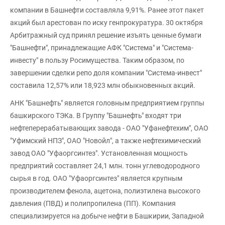
компании в Башнефти составляла 9,91%. Ранее этот пакет
акций был арестован по иску генпрокуратура. 30 октября
Арбитражный суд принял решение изъять ценные бумаги
"Башнефти", принадлежащие АФК "Система" и "Система-
инвесту" в пользу Росимущества. Таким образом, по
завершении сделки репо доля компании "Система-инвест"
составила 12,57% или 18,923 млн обыкновенных акций.
АНК "Башнефть" является головным предприятием группы
башкирского ТЭКа. В Группу "Башнефть" входят три
нефтеперерабатывающих завода - ОАО "Уфанефтехим", ОАО
"Уфимский НПЗ", ОАО "Новойл", а также нефтехимический
завод ОАО "Уфаоргсинтез". Установленная мощность
предприятий составляет 24,1 млн. тонн углеводородного
сырья в год. ОАО "Уфаоргсинтез" является крупным
производителем фенола, ацетона, полиэтилена высокого
давления (ПВД) и полипропилена (ПП). Компания
специализируется на добыче нефти в Башкирии, Западной