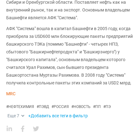
Сибири и Оренбургской области. Поставляет нефть как на
внутренний рынок, так и на экспорт. Основным владельцем
Башнефти является АФК "Система".
АФК "Система" вошла в капитал Башнефти в 2005 году, когда
приобрела за USD600 млн блокирующие пакеты предприятий
башкирского ТЭКа (помимо "Башнефти" - четырех НПЗ,
сбытового "Башкирнефтепродукта" и "Башкирэнерго") у
"Башкирского капитала", основным владельцем которого
считался Урал Рахимов, сын бывшего президента
Башкортостана Муртазы Рахимова. В 2008 году "Система"
получила контрольные пакеты этих компаний за USD2 млрд.
MRC
#
НЕФТЕХИМИЯ
#
ПЭВД
#
РОССИЯ
#
НОВОСТЬ
#
ПП
#
ПЭ
Еще
7
+Добавить все теги в фильтр