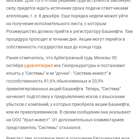
Москвы. Для того чтобы решение суда вступило в законную
силу, придется ждать истечения срока подачи ответчиками
апелляции, т. е. 8 декабря. Еще порядка недели может уйти
на получение исполнительного листа, с которым
Росимущество должно прийти к регистратору Башнефти. Там
процедура проходит в течение дня. Акции могут перейти в
собственность государства еще до конца года.
Ранее отмечалось, что Арбитражный судь Москвы 30
октября
удовлетворил
иск Генпрокуратуры и постановил
изъять у "Системы" и ее "дочки" - "Система-инвест" в
госсобственность 81,6% обыкновенных и 20,9%
привилегированных акций Башнефти. Теперь, "Система"
начинает подготовку к предъявлению исков о взыскании
убытков с компаний, у которых приобрела акции Башнефти,
или их правопреемников. В своем сообщении она указывает
на ООО "Урал-инвест". От дополнительных комментариев
представитель "Системы" отказался.
Вместе с тем, уголовное дело в отношении Евтушенкова еще