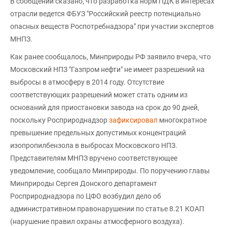
В сообщении сказано, что разработка норм ПДК в интересах
отрасли ведется ФБУЗ "Российский реестр потенциально
опасных веществ Роспотребнадзора" при участии экспертов
МНПЗ.
Как ранее сообщалось, Минприроды РФ заявило вчера, что
Московский НПЗ "Газпром нефти" не имеет разрешений на
выбросы в атмосферу в 2014 году. Отсутствие
соответствующих разрешений может стать одним из
оснований для приостановки завода на срок до 90 дней,
поскольку Росприроднадзор
зафиксировал
многократное
превышение предельных допустимых концентраций
изопропилбензола в выбросах Московского НПЗ.
Представителям МНПЗ вручено соответствующее
уведомление, сообщало Минприроды. По поручению главы
Минприроды Сергея Донского департамент
Росприроднадзора по ЦФО возбудил дело об
административном правонарушении по статье 8.21 КОАП
(нарушение правил охраны атмосферного воздуха).