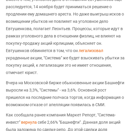
расследуется, 14 ноября будет приниматься решение о
продлении ему домашнего ареста. Но даже выигрыш исков о
возмещении убытков не повлияет на уголовное дело
Евтушенкова, полагает Леонтьев. Процессы, которые идут в
рамках уголовного дела в отношении физлиц, не влияют на
покупку-продажу акций юрлицами, объясняет он.
Евтушенков обвиняется в том, что он
легализовал
украденные акции, "Система" же будет взыскивать убытки за
покупку акций, к легализации это не имеет отношения,
отмечает юрист.
Вчера на Московской бирже обыкновенные акции Башнефти
выросли на 3,3%, "Системы" - на 3,6%. Основной рост
пришелся на последние полчаса торгов, когда информация о
возможном отказе от апелляции появилась в СМИ.
Как сообщала ранее компания Маркет Репорт, "Система-
инвест"
вернула
себе 2,66% "Башнефти". Данная доля акций
была заложена по сделке репо. До этой сделки доля