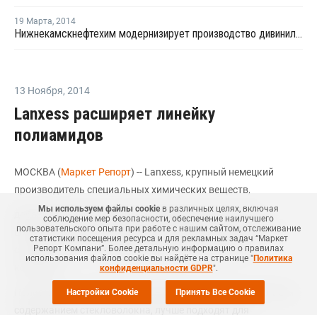
19 Марта
,
2014
Нижнекамскнефтехим модернизирует производство дивинила и углеводородного сырья
13 Ноября
,
2014
Lanxess расширяет линейку
полиамидов
МОСКВА (
Маркет Репорт
) -- Lanxess, крупный немецкий
производитель специальных химических веществ,
Мы используем файлы cookie
в различных целях, включая
добавила две новые марки полиамида 6 (ПА 6) к уже
соблюдение мер безопасности, обеспечение наилучшего
пользовательского опыта при работе с нашим сайтом, отслеживание
широкой линейке литьевых материалов для облегченных
статистики посещения ресурса и для рекламных задач “Маркет
Репорт Компани”. Более детальную информацию о правилах
строительных конструкций, следует из материалов
использования файлов cookie вы найдёте на странице "
Политика
компании.
конфиденциальности GDPR
".
Полиамиды и полибутилентерефталаты, усиленные 50%-ым
Настройки Cookie
Принять Все Cookie
содержанием стекловолокна, лучше подходят для