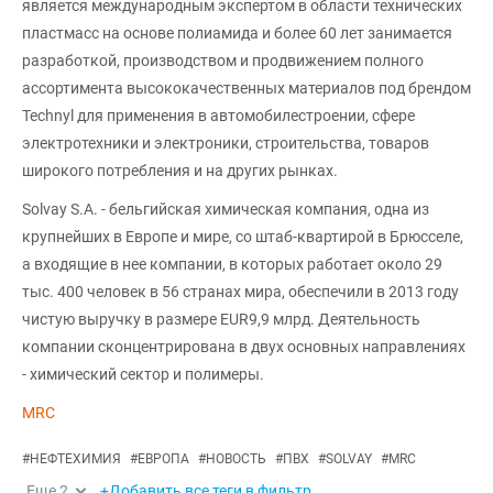
является международным экспертом в области технических
пластмасс на основе полиамида и более 60 лет занимается
разработкой, производством и продвижением полного
ассортимента высококачественных материалов под брендом
Technyl для применения в автомобилестроении, сфере
электротехники и электроники, строительства, товаров
широкого потребления и на других рынках.
Solvay S.A. - бельгийская химическая компания, одна из
крупнейших в Европе и мире, со штаб-квартирой в Брюсселе,
а входящие в нее компании, в которых работает около 29
тыс. 400 человек в 56 странах мира, обеспечили в 2013 году
чистую выручку в размере EUR9,9 млрд. Деятельность
компании сконцентрирована в двух основных направлениях
- химический сектор и полимеры.
MRC
#
НЕФТЕХИМИЯ
#
ЕВРОПА
#
НОВОСТЬ
#
ПВХ
#
SOLVAY
#
MRC
Еще
2
+Добавить все теги в фильтр