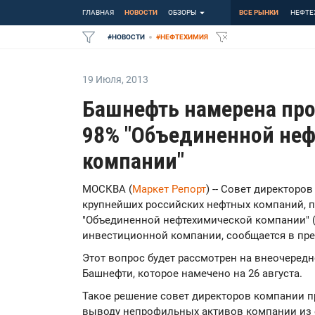
ГЛАВНАЯ
НОВОСТИ
ОБЗОРЫ
ВСЕ РЫНКИ
НЕФТЕ
#
НОВОСТИ
#
НЕФТЕХИМИЯ
19 Июля
,
2013
Башнефть намерена про
98% "Объединенной не
компании"
МОСКВА (
Маркет Репорт
) -- Совет директоро
крупнейших российских нефтных компаний, п
"Объединенной нефтехимической компании" (
инвестиционной компании, сообщается в пре
Этот вопрос будет рассмотрен на внеочеред
Башнефти, которое намечено на 26 августа.
Такое решение совет директоров компании п
выводу непрофильных активов компании из е