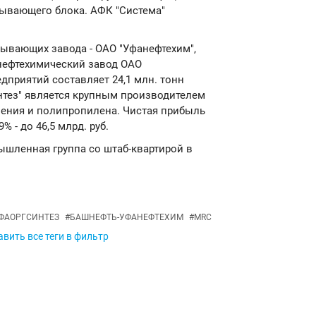
ывающего блока. АФК "Система"
тывающих завода - ОАО "Уфанефтехим",
 нефтехимический завод ОАО
дприятий составляет 24,1 млн. тонн
нтез" является крупным производителем
ления и полипропилена. Чистая прибыль
9% - до 46,5 млрд. руб.
ышленная группа со штаб-квартирой в
ФАОРГСИНТЕЗ
#
БАШНЕФТЬ-УФАНЕФТЕХИМ
#
MRC
вить все теги в фильтр