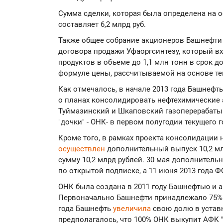
Сумма сделки, которая была определена на 
составляет 6,2 млрд руб.
Также общее собрание акционеров Башнефти
договора продажи Уфаоргсинтезу, который вх
продуктов в объеме до 1,1 млн тонн в срок д
формуле цены, рассчитываемой на основе те
Как отмечалось, в начале 2013 года Башнеф
о планах консолидировать нефтехимические а
Туймазинский и Шкаповский газоперерабаты
"дочки" - ОНК- в первом полугодии текущего г
Кроме того, в рамках проекта консолидации
осуществлен
дополнительный выпуск 10,2 м
сумму 10,2 млрд рублей. 30 мая дополнител
по открытой подписке, а 11 июня 2013 года Ф
ОНК была создана в 2011 году Башнефтью и а
Первоначально Башнефти принадлежало 75% в 
года Башнефть
увеличила
свою долю в устав
предполагалось, что 100% ОНК выкупит АФК "