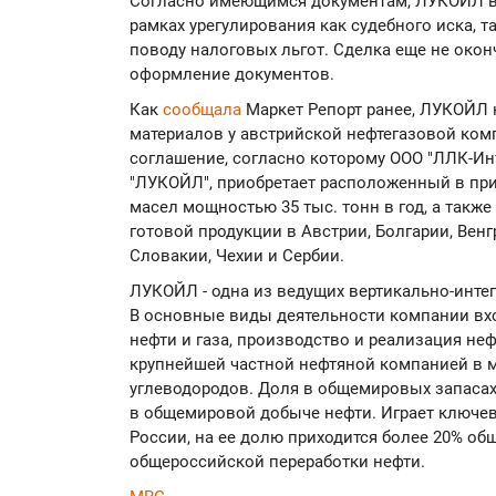
Согласно имеющимся документам, ЛУКОЙЛ в
рамках урегулирования как судебного иска, т
поводу налоговых льгот. Сделка еще не окон
оформление документов.
Как
сообщала
Маркет Репорт ранее, ЛУКОЙЛ 
материалов у австрийской нефтегазовой ко
соглашение, согласно которому ООО "ЛЛК-Ин
"ЛУКОЙЛ", приобретает расположенный в пр
масел мощностью 35 тыс. тонн в год, а такж
готовой продукции в Австрии, Болгарии, Венг
Словакии, Чехии и Сербии.
ЛУКОЙЛ - одна из ведущих вертикально-инте
В основные виды деятельности компании вхо
нефти и газа, производство и реализация не
крупнейшей частной нефтяной компанией в м
углеводородов. Доля в общемировых запасах 
в общемировой добыче нефти. Играет ключев
России, на ее долю приходится более 20% о
общероссийской переработки нефти.