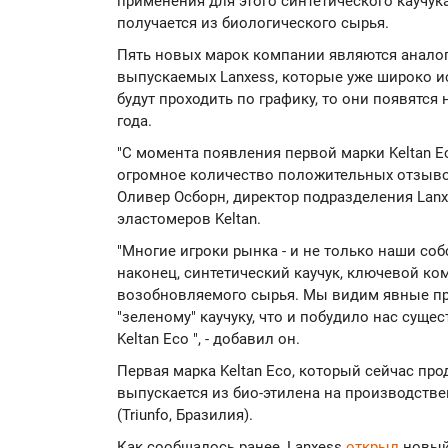
применения для этого синтетического каучук
получается из биологического сырья.
Пять новых марок компании являются анало
выпускаемых Lanxess, которые уже широко и
будут проходить по графику, то они появятся
года.
"С момента появления первой марки Keltan E
огромное количество положительных отзывов
Оливер Осборн, директор подразделения Lanx
эластомеров Keltan.
"Многие игроки рынка - и не только наши соб
наконец, синтетический каучук, ключевой ко
возобновляемого сырья. Мы видим явные пр
"зеленому" каучуку, что и побудило нас сущ
Keltan Eco ", - добавил он.
Первая марка Keltan Eco, который сейчас прод
выпускается из био-этилена на производств
(Triunfo, Бразилия).
Как сообщалось ранее, Lanxess
открыл
новый 