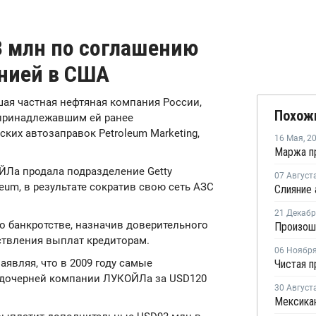
 млн по соглашению
нией в США
шая частная нефтяная компания России,
Похож
 принадлежавшим ей ранее
их автозаправок Petroleum Marketing,
16 Мая
,
2
ОЙЛа продала подразделение Getty
07 Август
leum, в результате сократив свою сеть АЗС
21 Декаб
а о банкротстве, назначив доверительного
ствления выплат кредиторам.
06 Ноябр
являя, что в 2009 году самые
 дочерней компании ЛУКОЙЛа за USD120
30 Август