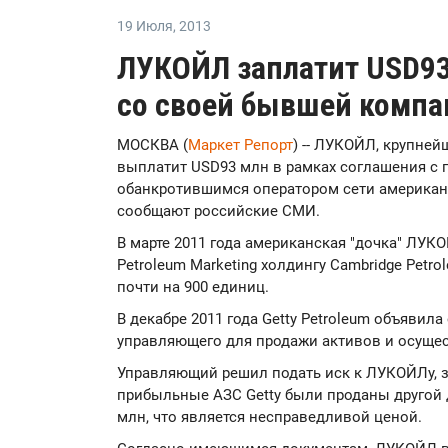
19 Июля
,
2013
ЛУКОЙЛ заплатит USD93
со своей бывшей компа
МОСКВА (
Маркет Репорт
) -- ЛУКОЙЛ, крупней
выплатит USD93 млн в рамках соглашения с
обанкротившимся оператором сети американск
сообщают российские СМИ.
В марте 2011 года американская "дочка" ЛУК
Petroleum Marketing холдингу Cambridge Petro
почти на 900 единиц.
В декабре 2011 года Getty Petroleum объявил
управляющего для продажи активов и осуще
Управляющий решил подать иск к ЛУКОЙЛу, за
прибыльные АЗС Getty были проданы другой
млн, что является несправедливой ценой.