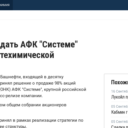
ХИМИЯ
дать АФК "Системе"
фтехимической
в Башнефти, входящей в десятку
Похож
ринял решение о продаже 98% акций
ОНК) АФК "Системе", крупной российской
16 Сентяб
сс-релизе компании.
ном общем собрании акционеров
05 Сентяб
ринял в рамках реализации стратегии по
05 Сентяб
е структуры.