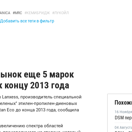
CANICA
#
MRC
#
КЕМИБРИДЖ
#
ЛУКОЙЛ
Добавить все теги в фильтр
рынок еще 5 марок
к концу 2013 года
н Lanxess, производитель специальной
Похож
"зеленых" этилен-пропилен-диеновых
an Eco до конца 2013 года, сообщила
16 Ноябр
увеличению спектра областей
04 Август