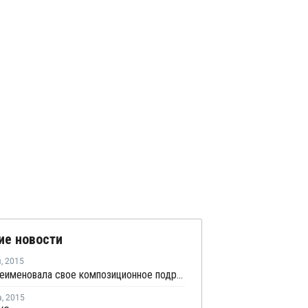
ие новости
я
,
2015
DSM переименовала свое композиционное подразделение в Aliancys
а
,
2015