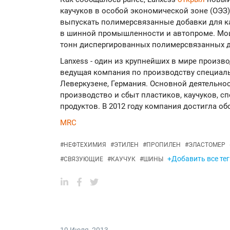
каучуков в особой экономической зоне (ОЭЗ)
выпускать полимерсвязанные добавки для к
в шинной промышленности и автопроме. Мощн
тонн диспергированных полимерсвязанных д
Lanxess - один из крупнейших в мире произв
ведущая компания по производству специаль
Леверкузене, Германия. Основной деятельно
производство и сбыт пластиков, каучуков, 
продуктов. В 2012 году компания достигла об
MRC
#
НЕФТЕХИМИЯ
#
ЭТИЛЕН
#
ПРОПИЛЕН
#
ЭЛАСТОМЕР
+Добавить все тег
#
СВЯЗУЮЩИЕ
#
КАУЧУК
#
ШИНЫ