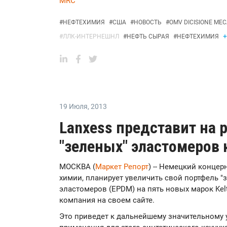
MRC
#
НЕФТЕХИМИЯ
#
США
#
НОВОСТЬ
#
OMV DICISIONE ME
+
#
ЛЛК-ИНТЕРНЕШНЛ
#
НЕФТЬ СЫРАЯ
#
НЕФТЕХИМИЯ
19 Июля
,
2013
Lanxess представит на 
"зеленых" эластомеров 
МОСКВА (
Маркет Репорт
) -- Немецкий концер
химии, планирует увеличить свой портфель 
эластомеров (EPDM) на пять новых марок Kelt
компания на своем сайте.
Это приведет к дальнейшему значительному 