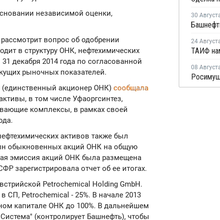
основании независимой оценки,
30 Август
 рассмотрит вопрос об одобрении
24 Август
одит в структуру ОНК, нефтехимических
о 31 декабря 2014 года по согласованной
08 Август
кущих рыночных показателей.
ть (единственный акционер ОНК)
сообщала
ктивы, в том числе Уфаоргсинтез,
вающие комплексы, в рамках своей
ода.
 нефтехимических активов также был
лн обыкновенных акций ОНК на общую
ьная эмиссия акций ОНК была размещена
СФР зарегистрировала отчет об ее итогах.
встрийской Petrochemical Holding GmbH.
СП, Petrochemical - 25%. В начале 2013
ном капитале ОНК до 100%. В дальнейшем
Система" (контролирует Башнефть), чтобы