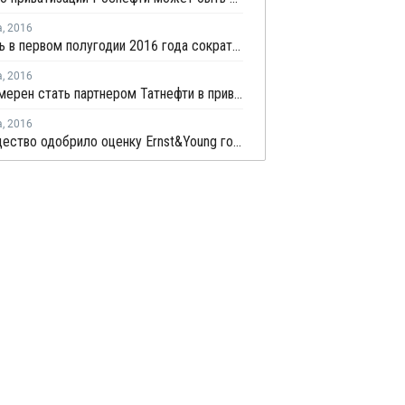
а
,
2016
Башнефть в первом полугодии 2016 года сократила чистую прибыль на 0,1%
а
,
2016
ТАИФ намерен стать партнером Татнефти в приватизации Башнефти
а
,
2016
Росимущество одобрило оценку Ernst&Young госпакета Башнефти