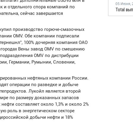
ыплатит дополнительные USD93 млн в
05 Июня
,
ак и отдельного спора компаний по
чательна, сейчас завершается
купил производство горюче-смазочных
мпании OMV. Обе компании подписали
тернешнл", 100% дочерняя компания ОАО
игородах Вены завод OMV по смешению
е подразделения OMV по дистрибуции
рии, Германии, Румынии, Словении,
грированных нефтяных компании России.
дят операции по разведке и добыче
фтепродуктов. Лукойл является второй
ире по размеру доказанных запасов
нефти составляет около 1,3% и около 2%
ую роль в энергетическом секторе
бщероссийской добычи нефти и 18%