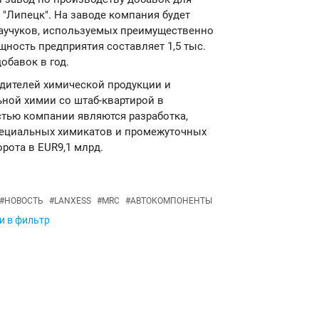
 "Липецк". На заводе компания будет
аучуков, используемых преимущественно
ость предприятия составляет 1,5 тыс.
обавок в год.
одителей химической продукции и
ной химии со штаб-квартирой в
стью компании являются разработка,
специальных химикатов и промежуточных
орота в EUR9,1 млрд.
#
НОВОСТЬ
#
LANXESS
#
MRC
#
АВТОКОМПОНЕНТЫ
и в фильтр