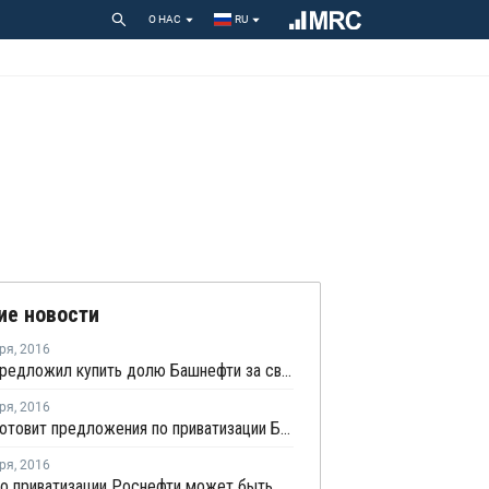
О НАС
RU
ие новости
ря
,
2016
Лукойл предложил купить долю Башнефти за свои казначейские акции
ря
,
2016
Кабмин готовит предложения по приватизации Башнефти и Роснефти
ря
,
2016
Сделка по приватизации Роснефти может быть проведена уже начиная с октября