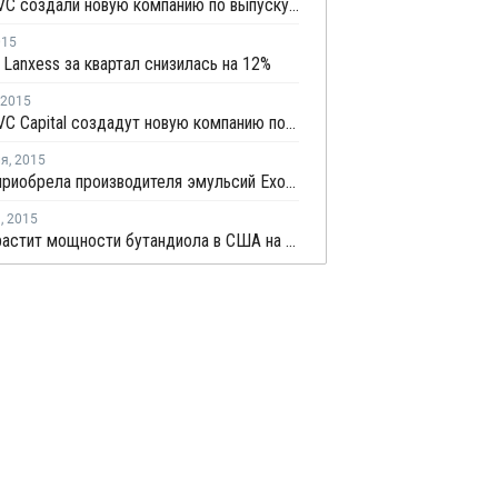
DSM и CVC создали новую компанию по выпуску полимерных промежуточных веществ
015
Lanxess за квартал снизилась на 12%
2015
DSM и CVC Capital создадут новую компанию по производству полимерных промежуточных веществ
ля
,
2015
Lubrizol приобрела производителя эмульсий ExoQuimica
я
,
2015
BASF нарастит мощности бутандиола в США на 10%