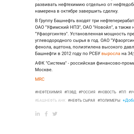
развивать нефтехимию отдельно от нефтедоб
намерена в октябре завершить сделку.
В Группу Башнефть входят три нефтеперераба
ОАО "Уфимский НПЗ", ОАО "Новойл", а также
"Уфаоргсинтез". Установленная мощность пре
углеводородного сырья в год. ОАО "Уфаоргси
фенола, ацетона, полиэтилена высокого дав
Башнефти в 2012 году по РСБУ
выросла
на 34,
АФК "Система" - российская финансово-пром
Москве.
MRC
#
НЕФТЕХИМИЯ
#
ПЭВД
#
РОССИЯ
#
НОВОСТЬ
#
ПП
#
У
+Доба
#
БАШНЕФТЬ АНК
#
НЕФТЬ СЫРАЯ
#
ПОЛИМЕРЫ