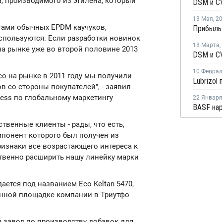
а, производимого из этилена, который
13 Мая
,
2
гами обычных EPDM каучуков,
Прибыль 
спользуются. Если разработки новинок
18 Марта
,
 на рынке уже во второй половине 2013
10 Февра
co на рынке в 2011 году мы получили
 со стороны покупателей", - заявил
ess по глобальному маркетингу
22 Январ
ственные клиенты - рады, что есть,
мпонент которого был получен из
изнаки все возрастающего интереса к
ественно расширить нашу линейку марки
ается под названием Eco Keltan 5470,
енной площадке компании в Триутфо
завод по производству добавок для