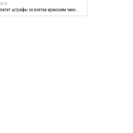
2013
Total выплатит штрафы за взятки иранским чиновникам