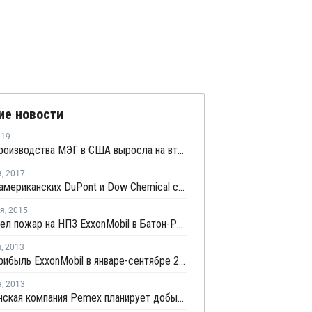
ие новости
019
Маржа производства МЭГ в США выросла на второй неделе мая
а
,
2017
Слияние американских DuPont и Dow Chemical состоится 31 августа
ря
,
2015
Произошел пожар на НПЗ ExxonMobil в Батон-Руж, США
я
,
2013
Чистая прибыль ExxonMobil в январе-сентябре 2013 года упала на 30%
а
,
2013
Мексиканская компания Pemex планирует добывать нефть и газ в США