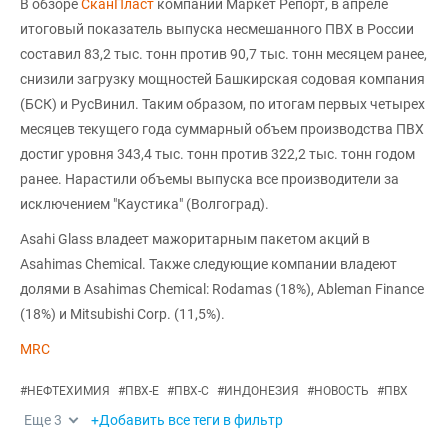
В обзоре
СканПласт
компании Маркет Репорт, в апреле
итоговый показатель выпуска несмешанного ПВХ в России
составил 83,2 тыс. тонн против 90,7 тыс. тонн месяцем ранее,
снизили загрузку мощностей Башкирская содовая компания
(БСК) и РусВинил. Таким образом, по итогам первых четырех
месяцев текущего года суммарный объем производства ПВХ
достиг уровня 343,4 тыс. тонн против 322,2 тыс. тонн годом
ранее. Нарастили объемы выпуска все производители за
исключением "Каустика" (Волгоград).
Asahi Glass владеет мажоритарным пакетом акций в
Asahimas Chemical. Также следующие компании владеют
долями в Asahimas Chemical: Rodamas (18%), Ableman Finance
(18%) и Mitsubishi Corp. (11,5%).
MRC
#
НЕФТЕХИМИЯ
#
ПВХ-Е
#
ПВХ-С
#
ИНДОНЕЗИЯ
#
НОВОСТЬ
#
ПВХ
Еще
3
+Добавить все теги в фильтр