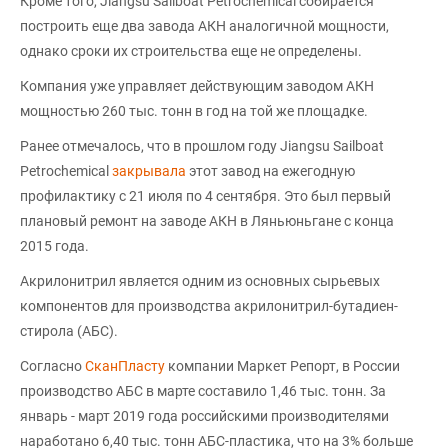
Кроме того, Jiangsu Sailboat Petrochemical собирается
построить еще два завода АКН аналогичной мощности,
однако сроки их строительства еще не определены.
Компания уже управляет действующим заводом АКН
мощностью 260 тыс. тонн в год на той же площадке.
Ранее отмечалось, что в прошлом году Jiangsu Sailboat
Petrochemical
закрывала
этот завод на ежегодную
профилактику с 21 июля по 4 сентября. Это был первый
плановый ремонт на заводе АКН в Ляньюньгане с конца
2015 года.
Акрилонитрил является одним из основных сырьевых
компонентов для производства акрилонитрил-бутадиен-
стирола (АБС).
Согласно
СканПласту
компании Маркет Репорт, в России
производство АБС в марте составило 1,46 тыс. тонн. За
январь - март 2019 года российскими производителями
наработано 6,40 тыс. тонн АБС-пластика, что на 3% больше