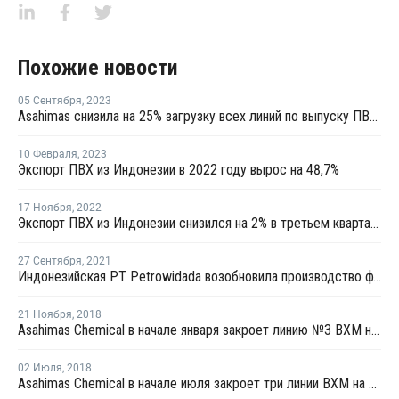
Похожие новости
05 Сентября
,
2023
Asahimas снизила на 25% загрузку всех линий по выпуску ПВХ в Индонезии
10 Февраля
,
2023
Экспорт ПВХ из Индонезии в 2022 году вырос на 48,7%
17 Ноября
,
2022
Экспорт ПВХ из Индонезии снизился на 2% в третьем квартале
27 Сентября
,
2021
Индонезийская PT Petrowidada возобновила производство фталевого ангидрида на линии №3 в городе Грезик
21 Ноября
,
2018
Asahimas Chemical в начале января закроет линию №3 ВХМ на профилактику
02 Июля
,
2018
Asahimas Chemical в начале июля закроет три линии ВХМ на профилактику