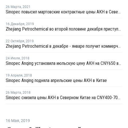
26 Марта
,
2021
Sinopec повысил мартовские контрактные цены АКН в Северном Китае на CNY3 600 за тонну
16 Декабря
,
2019
Zhejiang Petrochemical во второй половине декабря приступит к тестовому производству на новом заводе стирола в Китае
22 Октября
,
2019
Zhejiang Petrochemical в декабре - январе получит коммерческую продукцию на новом заводе бензола в Китае
24 Июля
,
2018
Sinopec Anqing установила июльскую цену АКН на CNY650 выше уровня цен в июне
19 Апреля
,
2018
Sinopec Anqing подняла апрельские цены АКН в Китае
26 Марта
,
2018
Sinopec снизила цены АКН в Северном Китае на CNY400-700 за тонну
16 Мая
,
2019