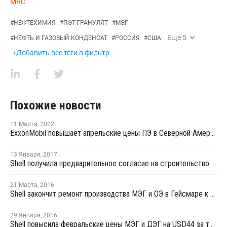
MRC
#
НЕФТЕХИМИЯ
#
ПЭТ-ГРАНУЛЯТ
#
МЭГ
Еще
5
#
НЕФТЬ И ГАЗОВЫЙ КОНДЕНСАТ
#
РОССИЯ
#
США
+Добавить все теги в фильтр
Похожие новости
11 Марта
,
2022
ExxonMobil повышает апрельские цены ПЭ в Северной Америке
13 Января
,
2017
Shell получила предварительное согласие на строительство этанового комплекса в Пенсильвании
21 Марта
,
2016
Shell закончит ремонт производства МЭГ и ОЭ в Гейсмаре к концу апреля
29 Января
,
2016
Shell повысила февральские цены МЭГ и ДЭГ на USD44 за тонну