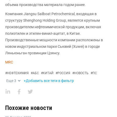
объема производства материала годом ранее.
Компания Jiangsu Sailboat Petrochemical, входящая в
структуру Shenghong Holding Group, является крупным
производителем нефтехимической продукции, включая
полиэтилен и этилен-винил-ацетат, в Китае.
Производственные мощности компании расположены в
новом индустриальном парке Сьювей (Xuwei) в городе
Ляньюньган провинции Цзянсу.
MRC
#
НЕФТЕХИМИЯ
#
АБС
#
КИТАЙ
#
РОССИЯ
#
НОВОСТЬ
#
ПС
Еще
3
+Добавить все теги в фильтр
Похожие новости