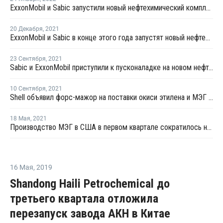
ExxonMobil и Sabic запустили новый нефтехимический комплекс в США
20 Декабря
,
2021
ExxonMobil и Sabic в конце этого года запустят новый нефтехимический комплекс в США
23 Сентября
,
2021
Sabic и ExxonMobil приступили к пусконаладке на новом нефтехимическом комплексе в США
10 Сентября
,
2021
Shell объявил форс-мажор на поставки окиси этилена и МЭГ в Луизиане
18 Мая
,
2021
Производство МЭГ в США в первом квартале сократилось на 21,8%
16 Мая
,
2019
Shandong Haili Petrochemical до
третьего квартала отложила
перезапуск завода АКН в Китае