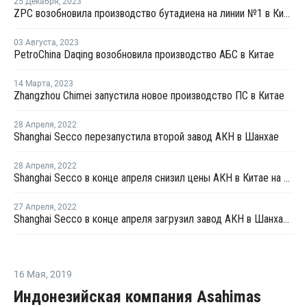
25 Декабря
,
2023
ZPC возобновила производство бутадиена на линии №1 в Китае
03 Августа
,
2023
PetroChina Daqing возобновила производство АБС в Китае
14 Марта
,
2023
Zhangzhou Chimei запустила новое производство ПС в Китае
28 Апреля
,
2022
Shanghai Secco перезапустила второй завод АКН в Шанхае
28 Апреля
,
2022
Shanghai Secco в конце апреля снизил цены АКН в Китае на CNY100 за тонну
27 Апреля
,
2022
Shanghai Secco в конце апреля загрузил завод АКН в Шанхае на уровне 50%
16 Мая
,
2019
Индонезийская компания Asahimas