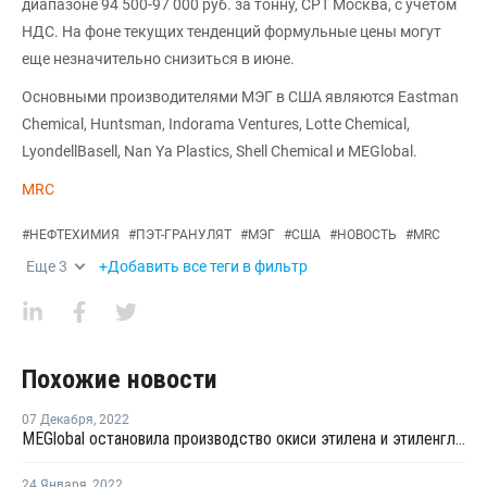
диапазоне 94 500-97 000 руб. за тонну, CPT Москва, с учетом
НДС. На фоне текущих тенденций формульные цены могут
еще незначительно снизиться в июне.
Основными производителями МЭГ в США являются Eastman
Chemical, Huntsman, Indorama Ventures, Lotte Chemical,
LyondellBasell, Nan Ya Plastics, Shell Chemical и MEGlobal.
MRC
#
НЕФТЕХИМИЯ
#
ПЭТ-ГРАНУЛЯТ
#
МЭГ
#
США
#
НОВОСТЬ
#
MRC
Еще
3
+Добавить все теги в фильтр
Похожие новости
07 Декабря
,
2022
MEGlobal остановила производство окиси этилена и этиленгликоля в США на внеплановый ремонт
24 Января
,
2022