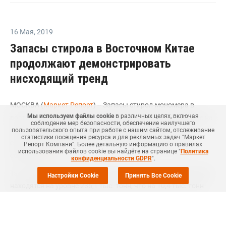
16 Мая
,
2019
Запасы стирола в Восточном Китае
продолжают демонстрировать
нисходящий тренд
МОСКВА (
Маркет Репорт
) -- Запасы стирол-мономера в
Мы используем файлы cookie
в различных целях, включая
восточном регионе Китая сократились на текущей неделе на
соблюдение мер безопасности, обеспечение наилучшего
4,2% по сравнению с уровнем недельной давности, тем
пользовательского опыта при работе с нашим сайтом, отслеживание
статистики посещения ресурса и для рекламных задач “Маркет
самым знаменуя девятую неделю нисходящего тренда,
Репорт Компани”. Более детальную информацию о правилах
использования файлов cookie вы найдёте на странице "
Политика
сообщил
ICIS
.
конфиденциальности GDPR
".
Так, общие запасы стирола в регионе на третьей неделе мая
Настройки Cookie
Принять Все Cookie
находятся на уровне 235,1 тыс. тонн, что на 10,4 тыс. тонн
ниже уровня предыдущей недели.
Объемы же стирола, поступившего в китайские порты на