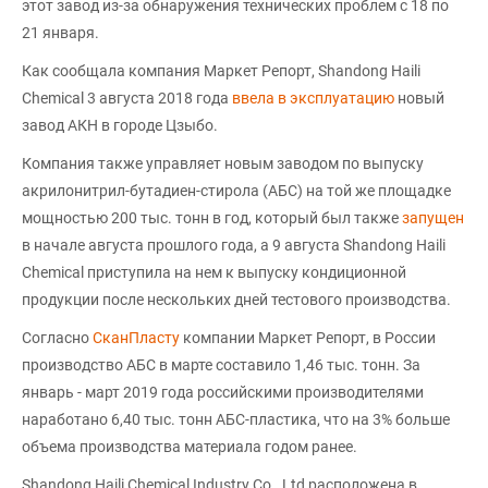
этот завод из-за обнаружения технических проблем с 18 по
21 января.
Как сообщала компания Маркет Репорт, Shandong Haili
Chemical 3 августа 2018 года
ввела в эксплуатацию
новый
завод АКН в городе Цзыбо.
Компания также управляет новым заводом по выпуску
акрилонитрил-бутадиен-стирола (АБС) на той же площадке
мощностью 200 тыс. тонн в год, который был также
запущен
в начале августа прошлого года, а 9 августа Shandong Haili
Chemical приступила на нем к выпуску кондиционной
продукции после нескольких дней тестового производства.
Согласно
СканПласту
компании Маркет Репорт, в России
производство АБС в марте составило 1,46 тыс. тонн. За
январь - март 2019 года российскими производителями
наработано 6,40 тыс. тонн АБС-пластика, что на 3% больше
объема производства материала годом ранее.
Shandong Haili Chemical Industry Co., Ltd расположена в