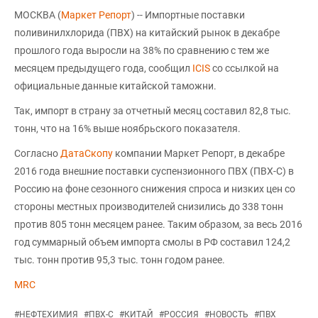
МОСКВА (
Маркет Репорт
) -- Импортные поставки
поливинилхлорида (ПВХ) на китайский рынок в декабре
прошлого года выросли на 38% по сравнению с тем же
месяцем предыдущего года, сообщил
ICIS
со ссылкой на
официальные данные китайской таможни.
Так, импорт в страну за отчетный месяц составил 82,8 тыс.
тонн, что на 16% выше ноябрьского показателя.
Согласно
ДатаСкопу
компании Маркет Репорт, в декабре
2016 года внешние поставки суспензионного ПВХ (ПВХ-С) в
Россию на фоне сезонного снижения спроса и низких цен со
стороны местных производителей снизились до 338 тонн
против 805 тонн месяцем ранее. Таким образом, за весь 2016
год суммарный объем импорта смолы в РФ составил 124,2
тыс. тонн против 95,3 тыс. тонн годом ранее.
MRC
#
НЕФТЕХИМИЯ
#
ПВХ-С
#
КИТАЙ
#
РОССИЯ
#
НОВОСТЬ
#
ПВХ