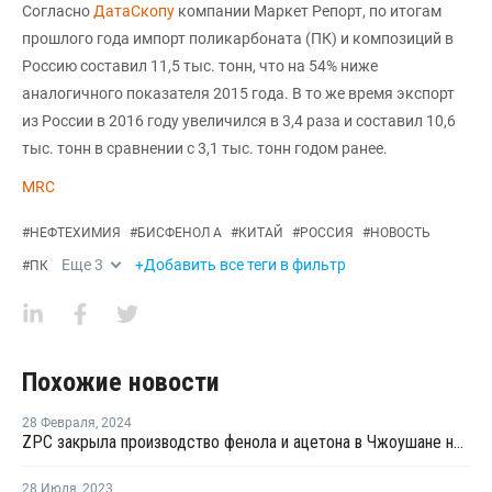
Согласно
ДатаСкопу
компании Маркет Репорт, по итогам
прошлого года импорт поликарбоната (ПК) и композиций в
Россию составил 11,5 тыс. тонн, что на 54% ниже
аналогичного показателя 2015 года. В то же время экспорт
из России в 2016 году увеличился в 3,4 раза и составил 10,6
тыс. тонн в сравнении с 3,1 тыс. тонн годом ранее.
MRC
#
НЕФТЕХИМИЯ
#
БИСФЕНОЛ А
#
КИТАЙ
#
РОССИЯ
#
НОВОСТЬ
Еще
3
+Добавить все теги в фильтр
#
ПК
Похожие новости
28 Февраля
,
2024
ZPC закрыла производство фенола и ацетона в Чжоушане на ремонт
28 Июля
,
2023