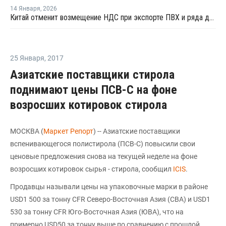
14 Января
,
2026
Китай отменит возмещение НДС при экспорте ПВХ и ряда других химикатов с 1 апреля
25 Января
,
2017
Азиатские поставщики стирола
поднимают цены ПСВ-С на фоне
возросших котировок стирола
МОСКВА (
Маркет Репорт
) -- Азиатские поставщики
вспенивающегося полистирола (ПСВ-С) повысили свои
ценовые предложения снова на текущей неделе на фоне
возросших котировок сырья - стирола, сообщил
ICIS
.
Продавцы называли цены на упаковочные марки в районе
USD1 500 за тонну CFR Северо-Восточная Азия (СВА) и USD1
530 за тонну CFR Юго-Восточная Азия (ЮВА), что на
примерно USD50 за тонну выше по сравнению с прошлой