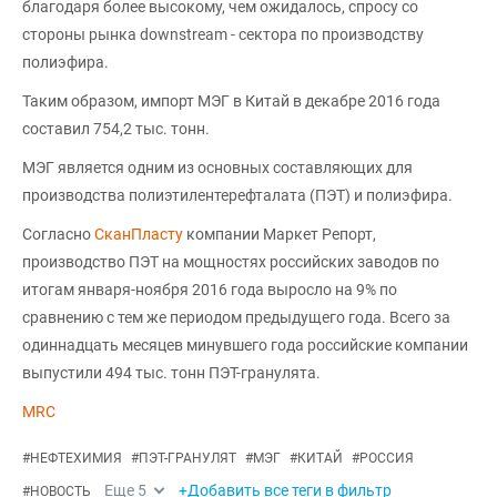
благодаря более высокому, чем ожидалось, спросу со
стороны рынка downstream - сектора по производству
полиэфира.
Таким образом, импорт МЭГ в Китай в декабре 2016 года
составил 754,2 тыс. тонн.
МЭГ является одним из основных составляющих для
производства полиэтилентерефталата (ПЭТ) и полиэфира.
Согласно
СканПласту
компании Маркет Репорт,
производство ПЭТ на мощностях российских заводов по
итогам января-ноября 2016 года выросло на 9% по
сравнению с тем же периодом предыдущего года. Всего за
одиннадцать месяцев минувшего года российские компании
выпустили 494 тыс. тонн ПЭТ-гранулята.
MRC
#
НЕФТЕХИМИЯ
#
ПЭТ-ГРАНУЛЯТ
#
МЭГ
#
КИТАЙ
#
РОССИЯ
Еще
5
+Добавить все теги в фильтр
#
НОВОСТЬ