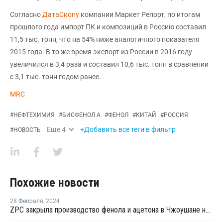
Согласно
ДатаСкопу
компании Маркет Репорт, по итогам
прошлого года импорт ПК и композиций в Россию составил
11,5 тыс. тонн, что на 54% ниже аналогичного показателя
2015 года. В то же время экспорт из России в 2016 году
увеличился в 3,4 раза и составил 10,6 тыс. тонн в сравнении
с 3,1 тыс. тонн годом ранее.
MRC
#
НЕФТЕХИМИЯ
#
БИСФЕНОЛ А
#
ФЕНОЛ
#
КИТАЙ
#
РОССИЯ
Еще
4
+Добавить все теги в фильтр
#
НОВОСТЬ
Похожие новости
28 Февраля
,
2024
ZPC закрыла производство фенола и ацетона в Чжоушане на ремонт