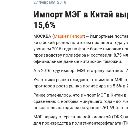
27 Февраля
,
2018
Импорт МЭГ в Китай выр
15,6%
МОСКВА (
Маркет Репорт
) -- Импортные пост
китайский рынок по итогам прошлого года ув
уровнем 2016 года на фоне более высоких по
производству полиэфира и составили 8,75 м
официальные данные китайской таможни.
А в 2016 году импорт МЭГ в страну составил 7
Участники рынка ожидают, что импорт МЭГ в
прогнозов роста рынка полиэфира на 5-6% в 2
Ранее отмечалось, что импорт МЭГ в Китай в
сравнению с ноябрем минувшего года - до 769,
показатель находился на уровне 761,69 тыс .т
МЭГ наряду с терефталевой кислотой (ТФК) 
для производства полиэтилентерефталата (П