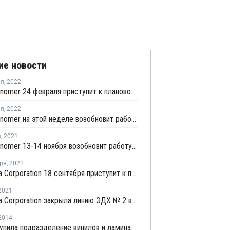
ие новости
ля
,
2022
Keiyo Monomer 24 февраля приступит к плановой профилактике на заводе ВХМ в Тибе
ля
,
2022
Keiyo Monomer на этой неделе возобновит работу заводов ВХМ и ЭДХ в Тибе после внепланового ремонта
я
,
2021
Keiyo Monomer 13-14 ноября возобновит работу завода ВХМ в Тибе после внепланового ремонта
ря
,
2021
Tokuyama Corporation 18 сентября приступит к плановому ремонту на заводе ВХМ в Токуяме
2021
Tokuyama Corporation закрыла линию ЭДХ № 2 в Токуяме из-за технических проблем
2014
Kuraray купила подразделение винилов и ламината у DuPont