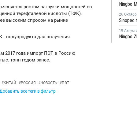
бъясняется ростом загрузки мощностей со
щенной терефталевой кислоты (ТФК),
26 Октябр
лее высоким спросом на рынке
19 Август
 - полупродукта для получения
гам 2017 года импорт ПЭТ в Россию
тыс. тонн годом ранее.
#
КИТАЙ
#
РОССИЯ
#
НОВОСТЬ
#
ПЭТ
Добавить все теги в фильтр