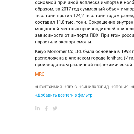
основной причиной всплеска импорта в ноябр
образом, за 2017 год суммарный объем импо
тыс. тонн против 124,2 тыс. тонн годом ране
составил 11,8 тыс. тонн. Сокращение внутре
мощностей местных производителей привел
зависимости от импорта ПВХ. При этом росс
нарастили экспорт смолы.
Keiyo Monomer Co,Ltd. была основана в 1993 
расположена в японском городе Ichihara (Ит
производством различной нефтехимической 
MRC
#
НЕФТЕХИМИЯ
#
ПВХ-С
#
ВИНИЛХЛОРИД
#
ЯПОНИЯ
#
+Добавить все теги в фильтр