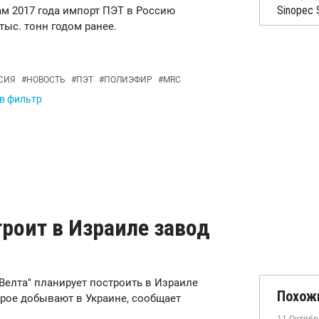
гам 2017 года импорт ПЭТ в Россию
тыс. тонн годом ранее.
СИЯ
#
НОВОСТЬ
#
ПЭТ
#
ПОЛИЭФИР
#
MRC
 в фильтр
троит в Израиле завод
 "Велта" планирует построить в Израиле
Похож
орое добывают в Украине, сообщает