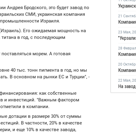
11 Октябр
и Андрея Бродского, это будет завод по
зраильских СМИ, украинская компания
21 Сентяб
и промышленности Израиля.
(Израиль). Его ожидаемая мощность на
23 Мая
,
2
 титана в год, с последующим
28 Февра
 поставляться морем. А готовая
20 Октябр
вне 40 тыс. тонн пигмента в год, но мы
ть. В основном на рынки ЕС и Турции", -
22 Мая
,
2
финансирования: как собственные
тов и инвестиций. "Важным фактором
- отметили в компании.
нные дотации в размере 30% от суммы
естиций. В частности, 20% в качестве
рии, и еще 10% в качестве завода,