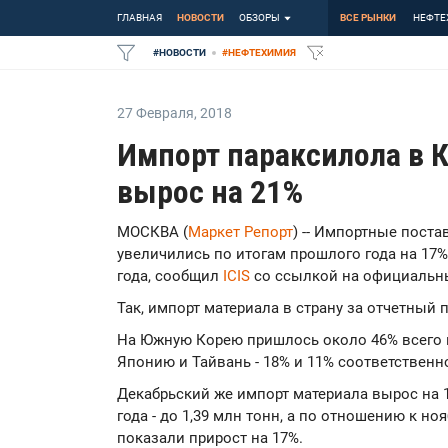
ГЛАВНАЯ
НОВОСТИ
ОБЗОРЫ
ВСЕ РЫНКИ
НЕФТЕ
#
НОВОСТИ
#
НЕФТЕХИМИЯ
27 Февраля
,
2018
Импорт параксилола в К
вырос на 21%
МОСКВА (
Маркет Репорт
) -- Импортные пост
увеличились по итогам прошлого года на 17
года, сообщил
ICIS
со ссылкой на официальн
Так, импорт материала в страну за отчетный 
На Южную Корею пришлось около 46% всего и
Японию и Тайвань - 18% и 11% соответственн
Декабрьский же импорт материала вырос на 
года - до 1,39 млн тонн, а по отношению к н
показали прирост на 17%.