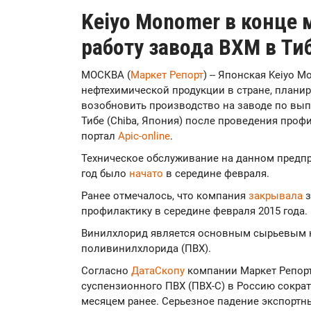
Keiyo Monomer в конце 
работу завода ВХМ в Ти
МОСКВА (
Маркет Репорт
) -- Японская Keiyo 
нефтехимической продукции в стране, планиру
возобновить производство на заводе по вып
Тибе (Chiba, Япония) после проведения про
портал
Apic-online
.
Техническое обслуживание на данном предпр
год было
начато
в середине февраля.
Ранее отмечалось, что компания
закрывала
з
профилактику в середине февраля 2015 года.
Винилхлорид является основным сырьевым 
поливинилхлорида (ПВХ).
Согласно
ДатаСкопу
компании Маркет Репорт,
суспензионного ПВХ (ПВХ-С) в Россию сократи
месяцем ранее. Серьезное падение экспортн