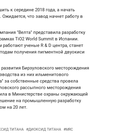
ть к середине 2018 года, а начать
. Ожидается, что завод начнет работу в
компания "Велта" представила разработку
рамках TiO2 World Summit в Испании.
 работают ученые R & D центра, станет
етодам получения пигментной двуокиси
ью развития Бирзуловского месторождения
зводства из них ильменитового
та" за собственные средства провела
уловского рассыпного месторождения
чила в Министерстве охраны окружающей
ешение на промышленную разработку
м на 20 лет.
КСИД ТИТАНА
#
ДИОКСИД ТИТАНА
#
MRC