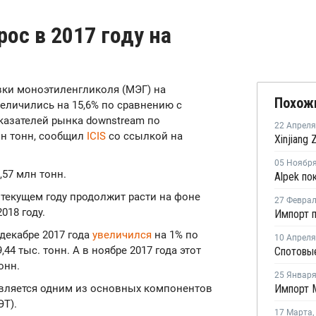
ос в 2017 году на
авки моноэтиленгликоля (МЭГ) на
Похож
еличились на 15,6% по сравнению с
казателей рынка downstream по
22 Апреля
лн тонн, сообщил
ICIS
со ссылкой на
05 Ноябр
,57 млн тонн.
 текущем году продолжит расти на фоне
27 Февра
018 году.
 декабре 2017 года
увеличился
на 1% по
10 Апреля
44 тыс. тонн. А в ноябре 2017 года этот
онн.
25 Январ
является одним из основных компонентов
ЭТ).
17 Марта
,