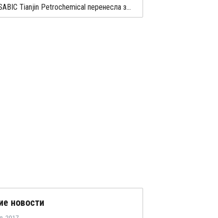
Sinopec SABIC Tianjin Petrochemical перенесла запуск производства МЭГ на 20 марта
ие новости