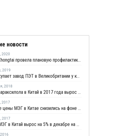
ие новости
,
2020
Xinjiang Zhongtai провела плановую профилактику на заводе ТФК в Китае
я
,
2019
Alpek покупает завод ПЭТ в Великобритании у компании Lotte Chemical
ля
,
2018
Импорт параксилола в Китай в 2017 года вырос на 21%
,
2017
Спотовые цены МЭГ в Китае снизились на фоне продолжающихся понижательных настроений на рынке
я
,
2017
Импорт МЭГ в Китай вырос на 5% в декабре на фоне возросшего спроса на полиэфир
2016