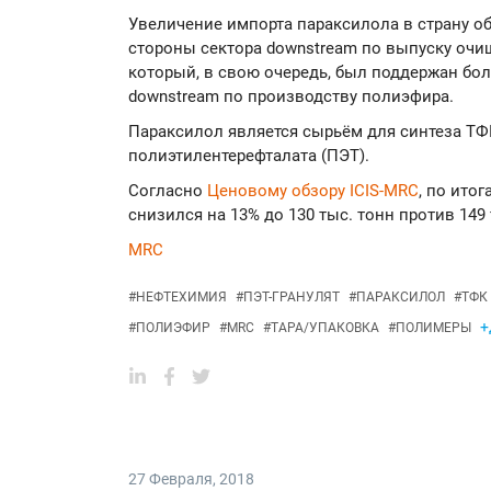
Увеличение импорта параксилола в страну о
стороны сектора downstream по выпуску очи
который, в свою очередь, был поддержан бо
downstream по производству полиэфира.
Параксилол является сырьём для синтеза ТФК
полиэтилентерефталата (ПЭТ).
Согласно
Ценовому обзору ICIS-MRC
, по ито
снизился на 13% до 130 тыс. тонн против 149 
MRC
#
НЕФТЕХИМИЯ
#
ПЭТ-ГРАНУЛЯТ
#
ПАРАКСИЛОЛ
#
ТФК
+
#
ПОЛИЭФИР
#
MRC
#
ТАРА/УПАКОВКА
#
ПОЛИМЕРЫ
27 Февраля
,
2018