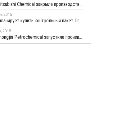
Ningbo Mitsubishi Chemical закрыла производство ТФК в Китае из-за сбоя электропитания
я
,
2015
Sinopec планирует купить контрольный пакет Dragon Aromatics
а
,
2015
Ningbo Zhongjin Petrochemical запустила производство на новом заводе параксилола в Китае