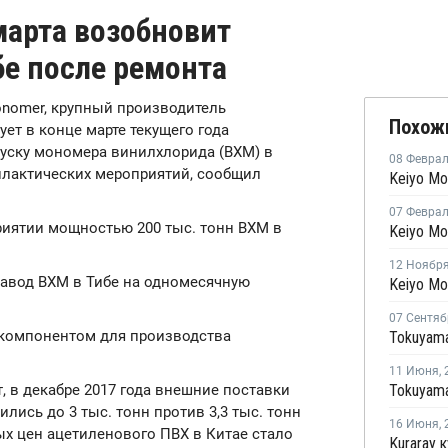
марта возобновит
бе после ремонта
Monomer, крупный производитель
Похож
ет в конце марте текущего года
уску мономера винилхлорида (ВХМ) в
08 Февра
филактических мероприятий, сообщил
07 Февра
иятии мощностью 200 тыс. тонн ВХМ в
12 Ноябр
авод ВХМ в Тибе на одномесячную
07 Сентяб
компонентом для производства
11 Июня
,
 в декабре 2017 года внешние поставки
лись до 3 тыс. тонн против 3,3 тыс. тонн
16 Июня
,
ых цен ацетиленового ПВХ в Китае стало