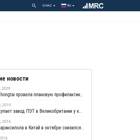
О НАС
RU
ие новости
,
2020
Xinjiang Zhongtai провела плановую профилактику на заводе ТФК в Китае
я
,
2019
Alpek покупает завод ПЭТ в Великобритании у компании Lotte Chemical
я
,
2016
Импорт параксилола в Китай в октябре снизился на 24%
2016