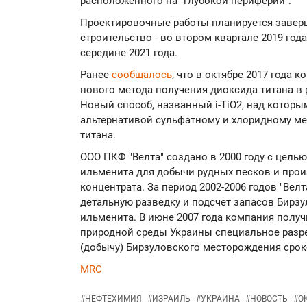
расположенного на "глубокой периферии".
Проектировочные работы планируется заверши
строительство - во втором квартале 2019 года
середине 2021 года.
Ранее
сообщалось
, что в октябре 2017 года 
нового метода получения диоксида титана в 
Новый способ, названный i-TiO2, над которым
альтернативой сульфатному и хлоридному м
титана.
ООО ПКФ "Велта" создано в 2000 году с цел
ильменита для добычи рудных песков и прои
концентрата. За период 2002-2006 годов "Вел
детальную разведку и подсчет запасов Бирз
ильменита. В июне 2007 года компания полу
природной среды Украины специальное разр
(добычу) Бирзуловского месторождения сроко
MRC
#
НЕФТЕХИМИЯ
#
ИЗРАИЛЬ
#
УКРАИНА
#
НОВОСТЬ
#
О