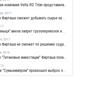
я
,
2017
Украинская компания Velta RD Titan представила разработку нового метода получения диоксида титана
ря
,
2017
Компания Фирташа сможет добывать сырье на Украине для "Крымского Титана"
017
"Укрзализныця" ввела запрет грузоперевозок и транзита по территории Украины в вагонах ряда компаний РФ
ля
,
2017
Компания Фирташа не сможет по решению суда разрабатывать одно из крупнейших титановых месторождений в мире
я
,
2016
Компания "Титановые инвестиции" Фирташа попала под санкции
015
На заводе "Сумыхимпром" произошел выброс паров серной кислоты