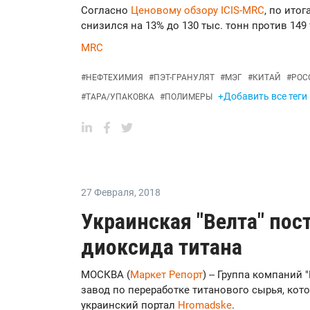
Согласно
Ценовому обзору ICIS-MRC
, по ито
снизился на 13% до 130 тыс. тонн против 149 
MRC
#
НЕФТЕХИМИЯ
#
ПЭТ-ГРАНУЛЯТ
#
МЭГ
#
КИТАЙ
#
РОС
+Добавить все теги
#
ТАРА/УПАКОВКА
#
ПОЛИМЕРЫ
27 Февраля
,
2018
Украинская "Велта" пос
диоксида титана
МОСКВА (
Маркет Репорт
) -- Группа компаний
завод по переработке титанового сырья, кот
украинский портал
Нromadske
.