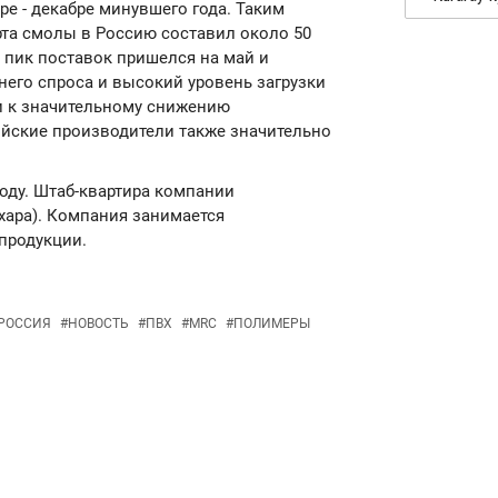
е - декабре минувшего года. Таким
рта смолы в Россию составил около 50
е, пик поставок пришелся на май и
ннего спроса и высокий уровень загрузки
и к значительному снижению
ийские производители также значительно
году. Штаб-квартира компании
ихара). Компания занимается
продукции.
РОССИЯ
#
НОВОСТЬ
#
ПВХ
#
MRC
#
ПОЛИМЕРЫ