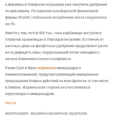
а фермеры в Северном полушарии уже закупили удобрения
по максимуму. По оценкам нью-йоркской финансовой
фирмы StoneX, глобальное потребление азота сократилось
на 5%.
Вместе с тем, почти 900 тыс. тонн карбамида застряли в
плавучих хранилищах в Персидском заливе. В отличие от
азотных, цены на фосфатные удобрения продолжают расти
из-за дефицита серы, подорожавшей более чем вдвое с
начала ближневосточного конфликта.
Ранее США и Иран
подписали
меморандум о
взаимопонимании, предусматривающий немедленное
прекращение боевых действий на всех фронтах, в том числе
в Ливане. Израильская сторона не участвовала в
переговорах о меморандуме.
mrc.ru
#
НЕФТЕХИМИЯ
#
КАЛИЙНО-ФОСФОРНОЕ УДОБРЕНИЕ