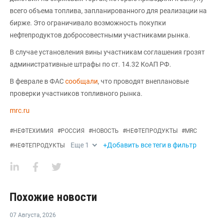
всего объема топлива, запланированного для реализации на
бирже. Это ограничивало возможность покупки
нефтепродуктов добросовестными участниками рынка.
В случае установления вины участникам соглашения грозят
административные штрафы по ст. 14.32 КоАП РФ.
В феврале в ФАС
сообщали
, что проводят внеплановые
проверки участников топливного рынка.
mrc.ru
#
НЕФТЕХИМИЯ
#
РОССИЯ
#
НОВОСТЬ
#
НЕФТЕПРОДУКТЫ
#
MRC
Еще
1
+Добавить все теги в фильтр
#
НЕФТЕПРОДУКТЫ
Похожие новости
07 Августа
,
2026