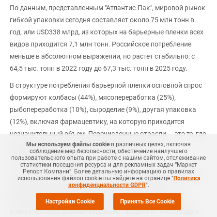
По данным, представленным "Атлантис-Пак", мировой рынок
гибкой упаковки сегодня составляет около 75 млн тонн в
год, или USD338 млрд, из которых на барьерные пленки всех
видов приходится 7,1 млн тонн. Российское потребление
меньше в абсолютном выражении, но растет стабильно: с
64,5 тыс. тонн в 2022 году до 67,3 тыс. тонн в 2025 году.
В структуре потребления барьерной пленки основной спрос
формируют колбасы (44%), мясопереработка (25%),
рыбопереработка (10%), сыроделие (9%), другая упаковка
(12%), включая фармацевтику, на которую приходится
незначительный объем. Перечисленные отрасли — это те, где
Мы используем файлы cookie
в различных целях, включая
барьерные свойства упаковки имеют прямой
соблюдение мер безопасности, обеспечение наилучшего
экономический эффект.
пользовательского опыта при работе с нашим сайтом, отслеживание
статистики посещения ресурса и для рекламных задач “Маркет
Репорт Компани”. Более детальную информацию о правилах
"Для крупного производителя каждый дополнительный день
использования файлов cookie вы найдёте на странице "
Политика
конфиденциальности GDPR
".
хранения скоропортящегося продукта измеряется в
миллионах рублей, что объясняет устойчивый спрос на
Настройки Cookie
Принять Все Cookie
пленку, которая дольше защищает продукт от кислорода и