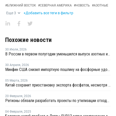
#
БЛИЖНИЙ ВОСТОК
#
СЕВЕРНАЯ АМЕРИКА
#
НОВОСТЬ
#
АЗОТНЫЕ
Еще
3
+Добавить все теги в фильтр
Похожие новости
30 Июля
,
2026
В России в первом полугодии уменьшился выпуск азотных и фосфорных удобрений
30 Апреля
,
2026
Минфин США снизил импортную пошлину на фосфорные удобрения группы "Фосагро"
05 Марта
,
2026
Китай сохранит приостановку экспорта фосфатов, несмотря на войну на Ближнем Востоке
20 Февраля
,
2026
Регионы обязали разработать проекты по утилизации отходов удобрений
04 Февраля
,
2025