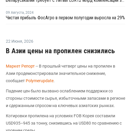
Беларуськалий требует с Литвы EUR12 млрд компенсации за остановку транзита удобрений
09 Августа
,
2024
Чистая прибыль ФосАгро в первом полугодии выросла на 29%
22 Июня
,
2026
В Азии цены на пропилен снизились
Маркет Репорт
-- В прошлый четверг цены на пропилен в
Азии продемонстрировали значительное снижение,
сообщает
Polymerupdate
.
Падение цен было вызвано ослаблением поддержки со
стороны стоимости сырья, избыточными запасами в регионе
и сдержанным спросом на ключевых азиатских рынках.
Котировки пропилена на условиях FOB Корея составили
USD935–945 за тонну, снизившись на USD80 по сравнению с
уровнем среды.