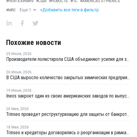
#
НЕФТЕХИМИЯ
#
США
#
НОВОСТЬ
#
ПС
#
AMERICAS STYRENICS
Еще
1
+Добавить все теги в фильтр
#
MRC
Похожие новости
29 Июля
,
2026
Производители полистирола США объединяют усилия для защиты рынка от экологических ограничений
26 Июня
,
2026
В США выросло количество закрытых химических предприятий
19 Июня
,
2026
Ineos закроет один из своих американских заводов по выпуску полистирола
26 Мая
,
2026
Trinseo проведет реструктуризацию для защиты от банкротства
18 Мая
,
2026
Trinseo и кредиторы договорились о реорганизации в рамках Главы 11 закона о банкротстве