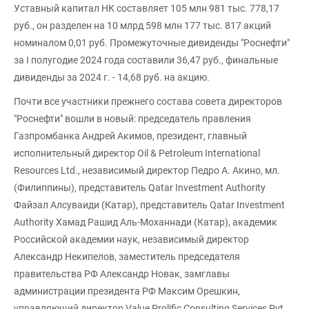
Уставный капитал НК составляет 105 млн 981 тыс. 778,17
руб., он разделен на 10 млрд 598 млн 177 тыс. 817 акций
номиналом 0,01 руб. Промежуточные дивиденды "Роснефти"
за I полугодие 2024 года составили 36,47 руб., финальные
дивиденды за 2024 г. - 14,68 руб. на акцию.
Почти все участники прежнего состава совета директоров
"Роснефти" вошли в новый: председатель правления
Газпромбанка Андрей Акимов, президент, главный
исполнительный директор Oil & Petroleum International
Resources Ltd., независимый директор Педро А. Акино, мл.
(Филиппины), представитель Qatar Investment Authority
Файзал Алсуваиди (Катар), представитель Qatar Investment
Authority Хамад Рашид Аль-Моханнади (Катар), академик
Российской академии наук, независимый директор
Александр Некипелов, заместитель председателя
правительства РФ Александр Новак, замглавы
администрации президента РФ Максим Орешкин,
управляющий директор Value Prolific Consulting Services Pvt.