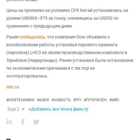
Цены на пропилен на условиях CFR Китай установились на
уровне USD965–975 за тонну, снизившись на USD50 по
сравнению с предыдущим днем.
Ранее
сообщалось
, что компания Dow объявила о
возобновлении работы установки парового крекинга
(пиролиза) LHC3 на своем производственном комплексе в
Тернёзене (Нидерланды). Ранее установка была остановлена
по экономическим причинам и с тех пор не
эксплуатировалась.
mrc.ru
#
НЕФТЕХИМИЯ
#
АЗИЯ
#
НОВОСТЬ
#
ПП
#
ПРОПИЛЕН
#
MRC
Еще
2
+Добавить все теги в фильтр