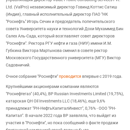
Ltd. (ValPro) независимый директор Говинд Коттис Сатиш
(Индия), главный исполнительный директор ПАО "НК
"Роснефть" Игорь Сечин и председатель попечительского
совета Университета науки и технологий Дохи Мухаммед Бин
Салех Аль-Сада, который возглавляет совет директоров
"Роснефти". Ректора РГУ нефти и газа (НИУ) имени И.М.
Губкина Виктора Мартынова сменил в совете ректор
Московского Государственного университета (МГУ) Виктор
Садовничий.
Очное собрание "Роснефти"
проводится
впервые с 2019 года.
Крупнейшими акционерами компании являются
"Роснефтегаз" (40,4%), BP Russian Investments Limited (19,75%),
катарская QH Oil Investments LLC (18,46%), еще 9,6%
принадлежат "РН-НефтьКапиталИнвест", 0,76% - ООО "РН-
Капитал". В начале 2022 года ВР заявляла, что выйдет из
участия в "Роснефти", но пока сообщений о факте продажи
британской компанией своей доли не было.