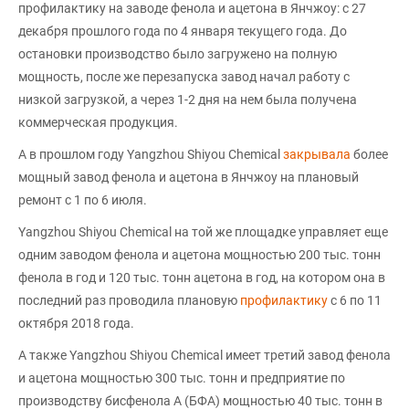
профилактику на заводе фенола и ацетона в Янчжоу: с 27
декабря прошлого года по 4 января текущего года. До
остановки производство было загружено на полную
мощность, после же перезапуска завод начал работу с
низкой загрузкой, а через 1-2 дня на нем была получена
коммерческая продукция.
А в прошлом году Yangzhou Shiyou Chemical
закрывала
более
мощный завод фенола и ацетона в Янчжоу на плановый
ремонт с 1 по 6 июля.
Yangzhou Shiyou Chemical на той же площадке управляет еще
одним заводом фенола и ацетона мощностью 200 тыс. тонн
фенола в год и 120 тыс. тонн ацетона в год, на котором она в
последний раз проводила плановую
профилактику
с 6 по 11
октября 2018 года.
А также Yangzhou Shiyou Chemical имеет третий завод фенола
и ацетона мощностью 300 тыс. тонн и предприятие по
производству бисфенола А (БФА) мощностью 40 тыс. тонн в