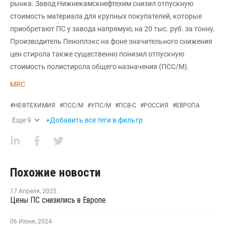
рынка. Завод Нижнекамскнефтехим снизил отпускную
стоимость материала для крупных покупателей, которые
приобретают ПС у завода напрямую, на 20 тыс. руб. за тонну.
Производитель Пеноплэкс на фоне значительного снижения
цен стирола также существенно понизил отпускную
стоимость полистирола общего назначения (ПСС/М).
MRC
#
НЕФТЕХИМИЯ
#
ПСС/М
#
УПС/М
#
ПСВ-С
#
РОССИЯ
#
ЕВРОПА
Еще
9
+Добавить все теги в фильтр
Похожие новости
17 Апреля
,
2025
Цены ПС снизились в Европе
06 Июня
,
2024