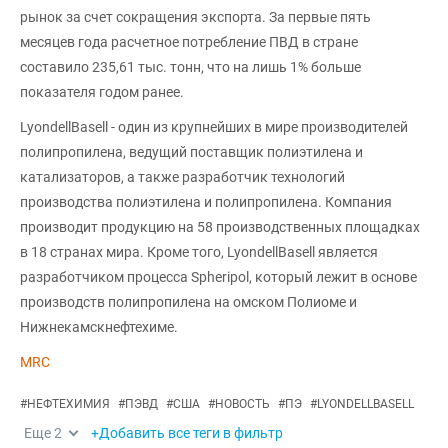
рынок за счет сокращения экспорта. За первые пять
месяцев года расчетное потребление ПВД в стране
составило 235,61 тыс. тонн, что на лишь 1% больше
показателя годом ранее.
LyondellBasell - один из крупнейших в мире производителей
полипропилена, ведущий поставщик полиэтилена и
катализаторов, а также разработчик технологий
производства полиэтилена и полипропилена. Компания
производит продукцию на 58 производственных площадках
в 18 странах мира. Кроме того, LyondellBasell является
разработчиком процесса Spheripol, который лежит в основе
производств полипропилена на омском Полиоме и
Нижнекамскнефтехиме.
MRC
#
НЕФТЕХИМИЯ
#
ПЭВД
#
США
#
НОВОСТЬ
#
ПЭ
#
LYONDELLBASELL
Еще
2
+Добавить все теги в фильтр