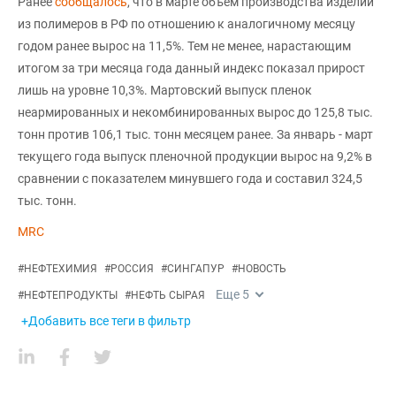
Ранее
сообщалось
, что в марте объем производства изделий
из полимеров в РФ по отношению к аналогичному месяцу
годом ранее вырос на 11,5%. Тем не менее, нарастающим
итогом за три месяца года данный индекс показал прирост
лишь на уровне 10,3%. Мартовский выпуск пленок
неармированных и некомбинированных вырос до 125,8 тыс.
тонн против 106,1 тыс. тонн месяцем ранее. За январь - март
текущего года выпуск пленочной продукции вырос на 9,2% в
сравнении с показателем минувшего года и составил 324,5
тыс. тонн.
MRC
#
НЕФТЕХИМИЯ
#
РОССИЯ
#
СИНГАПУР
#
НОВОСТЬ
Еще
5
#
НЕФТЕПРОДУКТЫ
#
НЕФТЬ СЫРАЯ
+Добавить все теги в фильтр