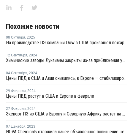
Похожие новости
08 Октября
,
2025
На производстве ПЭ компании Dow в США произошел пожар
12 Сентября
,
2024
Химические заводы Луизианы закрыты из-за приближения урагана "Франсин"
04 Сентября
,
2024
Цены ПВД в США и Азии снизились, в Европе — стабилизировались
29 Февраля
,
2024
Цены ПВД растут в США и Европе в феврале
27 Февраля
,
2024
Экспорт ПЭ из США в Европу и Северную Африку растет на фоне проблем в Красном море и Суэцком канале
07 Декабря
,
2023
NOVA Chemicals отложила ранее объявленное повышение цен ПЭ на декабрь