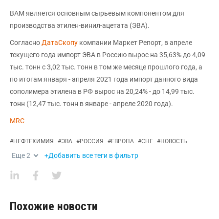
ВАМ является основным сырьевым компонентом для
производства этилен-винил-ацетата (ЭВА).
Согласно
ДатаСкопу
компании Маркет Репорт, в апреле
текущего года импорт ЭВА в Россию вырос на 35,63% до 4,09
тыс. тонн с 3,02 тыс. тонн в том же месяце прошлого года, а
по итогам января - апреля 2021 года импорт данного вида
сополимера этилена в РФ вырос на 20,24% - до 14,99 тыс.
тонн (12,47 тыс. тонн в январе - апреле 2020 года).
MRC
#
НЕФТЕХИМИЯ
#
ЭВА
#
РОССИЯ
#
ЕВРОПА
#
СНГ
#
НОВОСТЬ
Еще
2
+Добавить все теги в фильтр
Похожие новости