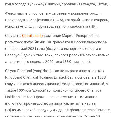
год в городе Хуэйчжоу (Huizhou, провинция Гуандун, Китай).
Фенол является основным сырьевым компонентом для
производства бисфенола А (БФА), который, в свою очередь,
используется для производства поликарбоната (ПК).
Согласно
СканПласту
компании Маркет Репорт, общее
расчетное потребление ПК-гранулята в России выросло за
январь - май 2021 года (без учета импорта и экспорта в
Беларусь) до 42,2 тыс. тонн, прирост равен 8% относительно
аналогичного периода 2020 года (38,9 тыс. тонн).
Shiyou Chemical (Yangzhou), также широко известная, как
Kingboard Chemical Holdings Limited, была основана в 1988
году и является инвестиционной холдинговой компанией, а
также 100%-ой "дочкой" гонконгской Kingboard Chemical
Holdings Limited. Промышленные сегменты компании
включают производство ламинатов, печатных плат,
нефтехимической продукции и др. Kingboard Chemical вместе
со своими дочерними компаниями управляет более 60