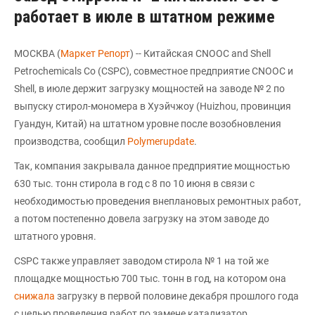
работает в июле в штатном режиме
МОСКВА (
Маркет Репорт
) -- Китайская CNOOC and Shell
Petrochemicals Co (CSPC), совместное предприятие CNOOC и
Shell, в июле держит загрузку мощностей на заводе № 2 по
выпуску стирол-мономера в Хуэйчжоу (Huizhou, провинция
Гуандун, Китай) на штатном уровне после возобновления
производства, сообщил
Polymerupdate
.
Так, компания закрывала данное предприятие мощностью
630 тыс. тонн стирола в год с 8 по 10 июня в связи с
необходимостью проведения внеплановых ремонтных работ,
а потом постепенно довела загрузку на этом заводе до
штатного уровня.
CSPC также управляет заводом стирола № 1 на той же
площадке мощностью 700 тыс. тонн в год, на котором она
снижала
загрузку в первой половине декабря прошлого года
с целью проведения работ по замене катализатор.