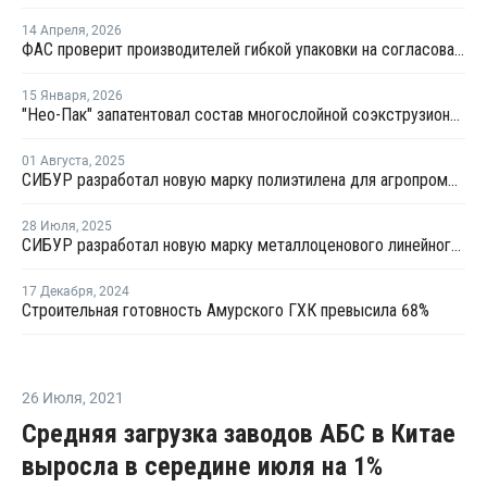
14 Апреля
,
2026
ФАС проверит производителей гибкой упаковки на согласованное повышение цен
15 Января
,
2026
"Нео-Пак" запатентовал состав многослойной соэкструзионной пленки
01 Августа
,
2025
СИБУР разработал новую марку полиэтилена для агропромышленного комплекса
28 Июля
,
2025
СИБУР разработал новую марку металлоценового линейного полиэтилена
17 Декабря
,
2024
Строительная готовность Амурского ГХК превысила 68%
26 Июля
,
2021
Средняя загрузка заводов АБС в Китае
выросла в середине июля на 1%