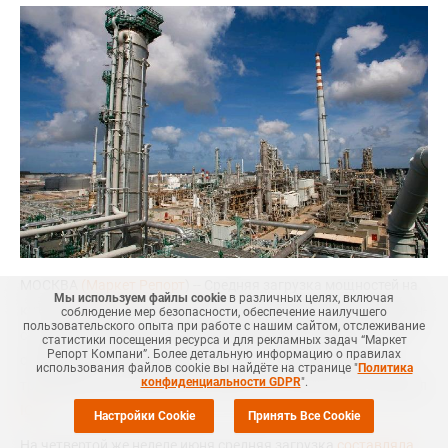
МОСКВА
(Маркет Репорт
) -- Средняя загрузка мощностей на
Мы используем файлы cookie
в различных целях, включая
китайских заводах по производству акрилонитрил-бутадиен-
соблюдение мер безопасности, обеспечение наилучшего
пользовательского опыта при работе с нашим сайтом, отслеживание
стирола (АБС) увеличилась на второй неделе июля на 1% по
статистики посещения ресурса и для рекламных задач “Маркет
Репорт Компани”. Более детальную информацию о правилах
сравнению с уровнем неделей ранее, тем самым прервав
использования файлов cookie вы найдёте на странице "
Политика
конфиденциальности GDPR
".
трехнедельный стабильный тренд, и составила 85%, сообщил
ICIS
.
Настройки Cookie
Принять Все Cookie
На четвертой же неделе июня средняя загрузка
составляла