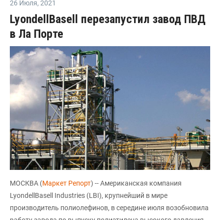
26 Июля
,
2021
LyondellBasell перезапустил завод ПВД
в Ла Порте
МОСКВА (
Маркет Репорт
) -- Американская компания
LyondellBasell Industries (LBI), крупнейший в мире
производитель полиолефинов, в середине июля возобновила
работу завода по выпуску полиэтилена высокого давления