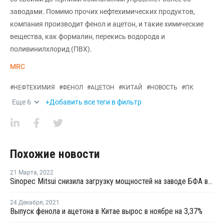
заводами. Помимо прочих нефтехимических продуктов,
компания производит фенол и ацетон, и такие химические
вещества, как формалин, перекись водорода и
поливинилхлорид (ПВХ).
MRC
#
НЕФТЕХИМИЯ
#
ФЕНОЛ
#
АЦЕТОН
#
КИТАЙ
#
НОВОСТЬ
#
ПК
Еще
6
+Добавить все теги в фильтр
Похожие новости
21 Марта
,
2022
Sinopec Mitsui снизила загрузку мощностей на заводе БФА в Китае до 85%
24 Декабря
,
2021
Выпуск фенола и ацетона в Китае вырос в ноябре на 3,37%