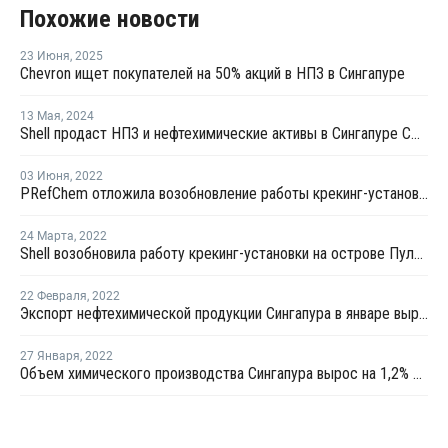
Похожие новости
23 Июня
,
2025
Chevron ищет покупателей на 50% акций в НПЗ в Сингапуре
13 Мая
,
2024
Shell продаст НПЗ и нефтехимические активы в Сингапуре СП Chandra Asri и Glencore
03 Июня
,
2022
PRefChem отложила возобновление работы крекинг-установки в Малайзии
24 Марта
,
2022
Shell возобновила работу крекинг-установки на острове Пулау Буком
22 Февраля
,
2022
Экспорт нефтехимической продукции Сингапура в январе вырос на 21,9%
27 Января
,
2022
Объем химического производства Сингапура вырос на 1,2% в декабре