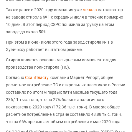
Также ранее в 2020 году компания уже
меняла
катализатор
на заводе стирола № 1 с середины июля в течение примерно
10 дней. В этот период CSPC понизила загрузку на этом
заводе до около 50%.
При этом в июне - июле этого года завод стирола № 1 в
Хуэйчжоу работает в штатном режиме.
Стирол является основным сырьевым компонентом для
производства полистирола (ПС).
Согласно
СканПласту
компании Маркет Репорт, общее
расчетное потребление ПС и стирольных пластиков в России
составило по итогам первых пяти месяцев текущего года
236,11 тыс. тонн, что на 27% больше аналогичного
показателя в 2020 году (172,36 тыс. тонн). В мае же общее
расчетное потребление в стране составило 48,88 тыс. тонн,
что на 66% превышает объем потребления в мае 2020 года.
CNOOC and Shell Petrochemicals Company Limited (CSPC) была