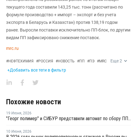
текущего года составили 143,25 тыс. тонн (рассчитано по
формуле производство + импорт – экспорт и без учета
экспорта в Беларусь и Казахстан) против 138,19 годом
ранее. Выросли поставки исключительно ПП-блок, по другим
видам ПП зафиксировано снижение поставок.
mrc.ru
Еще
2
#
НЕФТЕХИМИЯ
#
РОССИЯ
#
НОВОСТЬ
#
ПП
#
ПЭ
#
MRC
+Добавить все теги в фильтр
Похожие новости
19 Июня
,
2026
"Георг полимер" и СИБУР представили автомат по сбору ПП-тары для переработки
10 Июня
,
2026
В 2026 году рынок полипропиленовых стаканов в России вырастет на 20–22%