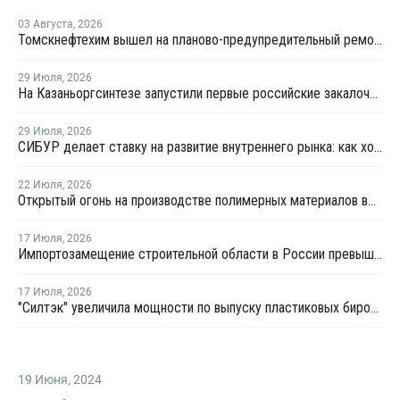
03 Августа
,
2026
Томскнефтехим вышел на планово-предупредительный ремонт
29 Июля
,
2026
На Казаньоргсинтезе запустили первые российские закалочно-испарительные аппараты
29 Июля
,
2026
СИБУР делает ставку на развитие внутреннего рынка: как холдинг стимулирует спрос на полимеры в ритейле
22 Июля
,
2026
Открытый огонь на производстве полимерных материалов во Всеволожске
17 Июля
,
2026
Импортозамещение строительной области в России превышает 98%
17 Июля
,
2026
"Силтэк" увеличила мощности по выпуску пластиковых бирок для животных
19 Июня
,
2024