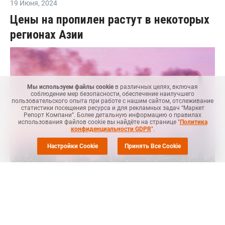
19 Июня
,
2024
Цены на пропилен растут в некоторых
регионах Азии
Мы используем файлы cookie
в различных целях, включая
соблюдение мер безопасности, обеспечение наилучшего
пользовательского опыта при работе с нашим сайтом, отслеживание
статистики посещения ресурса и для рекламных задач “Маркет
Репорт Компани”. Более детальную информацию о правилах
использования файлов cookie вы найдёте на странице "
Политика
конфиденциальности GDPR
".
Настройки Cookie
Принять Все Cookie
Маркет Репорт
-- На прошлой неделе цены на пропилен
выросли в некоторых частях Азии, в то время как в других
частях азиатского региона они оставались стабильными,
сообщает
Polymerupdate
.