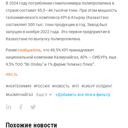
В 2024 году потребление гомополимера полипропилена в
стране составит 45,5—46 тысячи тонн. При этом мощность
газохимического комплекса KPI в Атырау (Казахстан)
составляет 500 тыс. тонн продукции в год. Завод был
запущен в ноябре 2022 года. Это первое предприятие в
Казахстане по выпуску полипропилена.
Ранее
сообщалось
, что 49,5% KPI принадлежит
национальной компании Казмунайгаз, 40% — СИБУРу, еще
9,5% ТОО "SK Ondeu" и 1% фирме "Алмэкс Плюс".
mrc.ru
#
НЕФТЕХИМИЯ
#
РОССИЯ
#
НОВОСТЬ
#
ПП
#
СИБУР ХОЛДИНГ
Еще
3
+Добавить все теги в фильтр
#
КАЗМУНАЙГАЗ
Похожие новости