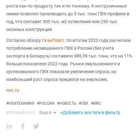
роста как по продукту, так и по тоннажу. 4 экструзионные
линии позволят производить до 5 тыс. тонн ПВХ-профиля в
год, что составит 500 тыс. м2 остекления или 250 тыс.
оконных конструкций.
Согласно обзору
СканПласт
, по итогам 2023 года расчетное
потребление несмешанного ПВХ в России (без учета
экспорта в Беларусь) составило 986,59 тыс. тонн, что на 11%
больше показателя 2022 года. Рынки эмульсионного и
суспензионного ПВХ показали увеличение спроса, но
наибольший рост спроса пришелся на эмульсию.
mrc.ru
#
НЕФТЕХИМИЯ
#
РОССИЯ
#
НОВОСТЬ
#
ПВХ
#
MRC
Еще
4
+Добавить все теги в фильтр
#
ПРОФАЙН РУС