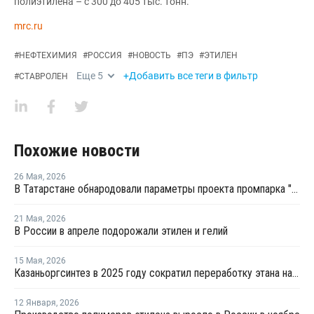
полиэтилена – с 300 до 405 тыс. тонн.
mrc.ru
#
НЕФТЕХИМИЯ
#
РОССИЯ
#
НОВОСТЬ
#
ПЭ
#
ЭТИЛЕН
Еще
5
+Добавить все теги в фильтр
#
СТАВРОЛЕН
Похожие новости
26 Мая
,
2026
В Татарстане обнародовали параметры проекта промпарка "Этилен-600"
21 Мая
,
2026
В России в апреле подорожали этилен и гелий
15 Мая
,
2026
Казаньоргсинтез в 2025 году сократил переработку этана на 5%, сжиженного газа – на 24%
12 Января
,
2026