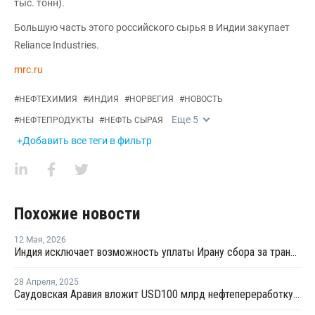
тыс. тонн).
Большую часть этого российского сырья в Индии закупает
Reliance Industries.
mrc.ru
#
НЕФТЕХИМИЯ
#
ИНДИЯ
#
НОРВЕГИЯ
#
НОВОСТЬ
Еще
5
#
НЕФТЕПРОДУКТЫ
#
НЕФТЬ СЫРАЯ
+Добавить все теги в фильтр
Похожие новости
12 Мая
,
2026
Индия исключает возможность уплаты Ирану сбора за транзит нефти и газа через Ормузский пролив
28 Апреля
,
2025
Саудовская Аравия вложит USD100 млрд нефтепереработку и нефтехимию Индии