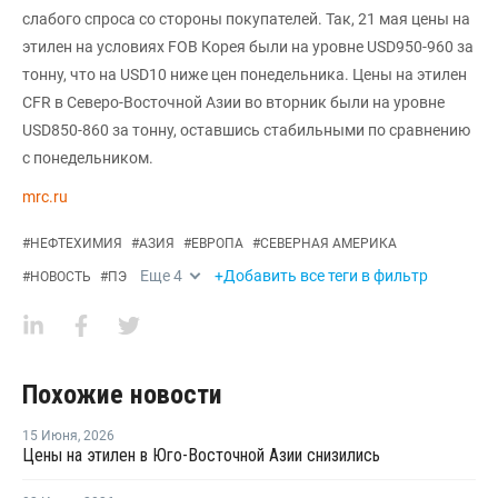
слабого спроса со стороны покупателей. Так, 21 мая цены на
этилен на условиях FOB Корея были на уровне USD950-960 за
тонну, что на USD10 ниже цен понедельника. Цены на этилен
CFR в Северо-Восточной Азии во вторник были на уровне
USD850-860 за тонну, оставшись стабильными по сравнению
с понедельником.
mrc.ru
#
НЕФТЕХИМИЯ
#
АЗИЯ
#
ЕВРОПА
#
СЕВЕРНАЯ АМЕРИКА
Еще
4
+Добавить все теги в фильтр
#
НОВОСТЬ
#
ПЭ
Похожие новости
15 Июня
,
2026
Цены на этилен в Юго-Восточной Азии снизились