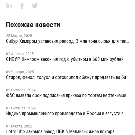
Похожие новости
25 Марта
,
2026
Сибур-Химпром установил рекорд: 3 млн тонн сырья для теплых домов и упаковки
02 Апреля
,
2025
СИБУР-Химпром закончил год с убытком в 663 млн рублей
09 Января
,
2025
Стирол, фенол, толуол и ортоксилол обяжут продавать на бирже с марта 2025 года
02 Октября
,
2024
ФАС назвала срок подписания приказа по торгам нефтехимией на бирже
01 Октября
,
2024
Индекс промышленного производства в России в августе вырос на 1,7%
01 Марта
,
2022
Lotte Ube закрыла завод ПБК в Малайзии из-за пожара