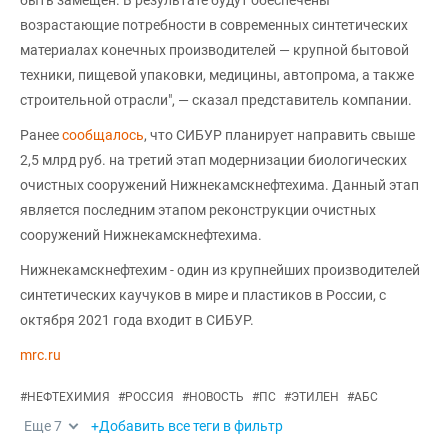
возрастающие потребности в современных синтетических
материалах конечных производителей — крупной бытовой
техники, пищевой упаковки, медицины, автопрома, а также
строительной отрасли", — сказал представитель компании.
Ранее
сообщалось
, что СИБУР планирует направить свыше
2,5 млрд руб. на третий этап модернизации биологических
очистных сооружений Нижнекамскнефтехима. Данный этап
является последним этапом реконструкции очистных
сооружений Нижнекамскнефтехима.
Нижнекамскнефтехим - один из крупнейших производителей
синтетических каучуков в мире и пластиков в России, с
октября 2021 года входит в СИБУР.
mrc.ru
#
НЕФТЕХИМИЯ
#
РОССИЯ
#
НОВОСТЬ
#
ПС
#
ЭТИЛЕН
#
АБС
Еще
7
+Добавить все теги в фильтр