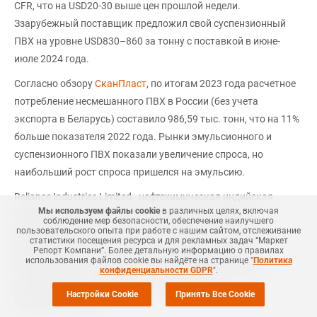
CFR, что на USD20-30 выше цен прошлой недели.
Ззарубежный поставщик предложил свой суспензионный
ПВХ на уровне USD830–860 за тонну с поставкой в июне-
июле 2024 года.
Согласно обзору
СканПласт
, по итогам 2023 года расчетное
потребление несмешанного ПВХ в России (без учета
экспорта в Беларусь) составило 986,59 тыс. тонн, что на 11%
больше показателя 2022 года. Рынки эмульсионного и
суспензионного ПВХ показали увеличение спроса, но
наибольший рост спроса пришелся на эмульсию.
Reliance Industries Limited - нефтехимическая индийская
Мы используем файлы cookie
в различных целях, включая
компания, крупнейший холдинг страны. Компания
соблюдение мер безопасности, обеспечение наилучшего
пользовательского опыта при работе с нашим сайтом, отслеживание
занимается широким спектром деятельности, начиная с
статистики посещения ресурса и для рекламных задач “Маркет
добычи нефти и газа и заканчивая производством
Репорт Компани”. Более детальную информацию о правилах
использования файлов cookie вы найдёте на странице "
Политика
полиэфирной и полимерной продукции, включающей
конфиденциальности GDPR
".
производство полиэтилена, полипропилена и
Настройки Cookie
Принять Все Cookie
поливинилхлорида.