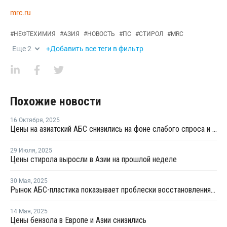
mrc.ru
#
НЕФТЕХИМИЯ
#
АЗИЯ
#
НОВОСТЬ
#
ПС
#
СТИРОЛ
#
MRC
Еще
2
+Добавить все теги в фильтр
Похожие новости
16 Октября
,
2025
Цены на азиатский АБС снизились на фоне слабого спроса и больших запасов
29 Июля
,
2025
Цены стирола выросли в Азии на прошлой неделе
30 Мая
,
2025
Рынок АБС-пластика показывает проблески восстановления на фоне избыточного предложения
14 Мая
,
2025
Цены бензола в Европе и Азии снизились