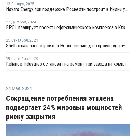
13 Января
,
2025
Nayara Energy при поддержке Роснефти построит в Индии установку крекинга этана
27 Декабря
,
2024
BPCL планирует проект нефтехимического комплекса в Южной Индии
25 Сентября
,
2024
Shell отказалась строить в Норвегии завод по производству "голубого" водорода
19 Сентября
,
2023
Reliance Industries остановит на ремонт три завода на комплекса Джамнагар
24 Мая
,
2024
Сокращение потребления этилена
подвергает 24% мировых мощностей
риску закрытия