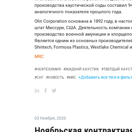
производства каустической соды составил 945
аналогичного показателя прошлого года.
Olin Corporation основана в 1892 году, в наст
штат Миссури, США. Деятельность компании с
производство военной амуниции и хлорщелоч
Является одним из основных производителе
Shintech, Formosa Plastics, Westlake Chemical и 
MRC
#
НЕФТЕХИМИЯ
#
ЖИДКИЙ КАУСТИК
#
ТВЕРДЫЙ КАУС
+Добавить все теги в филь
#
СНГ
#
НОВОСТЬ
#
MRC
03 Ноября
,
2020
Ноябрьская контрактна