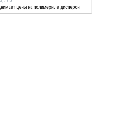
я
,
2013
BASF поднимает цены на полимерные дисперсии, порошки и смолы