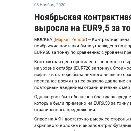
03 Ноября
,
2020
Ноябрьская контрактная
выросла на EUR9,5 за т
МОСКВА (
Маркет Репорт
) -- Контрактная цен
ноябрьские поставки была утверждена на фо
EUR9,50 за тонну по сравнению с уровнем п
Контрактная цена пропилена - основного сыр
на уровне октября (EUR720 за тонну). Стоимо
нафты - в октябре была немного выше по ср
последнее время на нее оказало давление с
повторным введением ограничительных мер 
Однако рост был обеспечен благодаря средне
которые были примерно на EUR9,50 за тонну 
ограниченного предложения.
Спрос на АКН достаточно высок со стороны 
акрилового волокна и акрилонитрил-бутадиен-