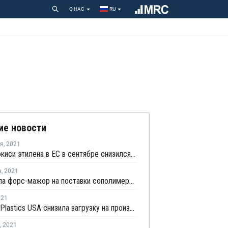
О НАС
RU
ие новости
ря
,
2021
Импорт окиси этилена в ЕС в сентябре снизился на 41,3%
а
,
2021
Dow сняла форс-мажор на поставки сополимеров этилена в Северной Америке
021
Formosa Plastics USA снизила загрузку на производстве окиси этилена в Пойнт-Комфорте
,
2021