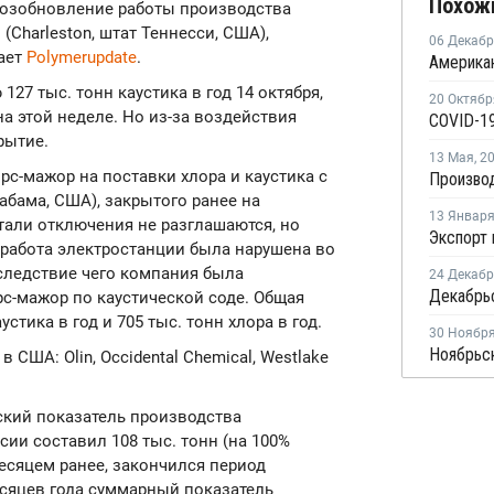
Похож
возобновление работы производства
 (Charleston, штат Теннесси, США),
06 Декаб
ает
Polymerupdate
.
7 тыс. тонн каустика в год 14 октября,
20 Октябр
на этой неделе. Но из-за воздействия
рытие.
13 Мая
,
2
форс-мажор на поставки хлора и каустика с
абама, США), закрытого ранее на
13 Январ
етали отключения не разглашаются, но
, работа электростанции была нарушена во
вследствие чего компания была
24 Декаб
с-мажор по каустической соде. Общая
стика в год и 705 тыс. тонн хлора в год.
30 Ноябр
США: Olin, Occidental Chemical, Westlake
ьский показатель производства
сии составил 108 тыс. тонн (на 100%
месяцем ранее, закончился период
есяцев года суммарный показатель