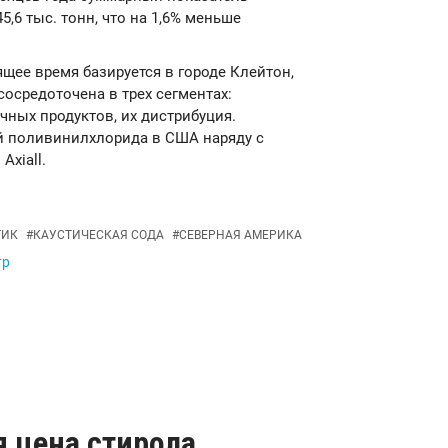
,6 тыс. тонн, что на 1,6% меньше
оящее время базируется в городе Клейтон,
осредоточена в трех сегментах:
ных продуктов, их дистрибуция.
й поливинилхлорида в США наряду с
Axiall.
ТИК
#
КАУСТИЧЕСКАЯ СОДА
#
СЕВЕРНАЯ АМЕРИКА
тр
я цена стирола