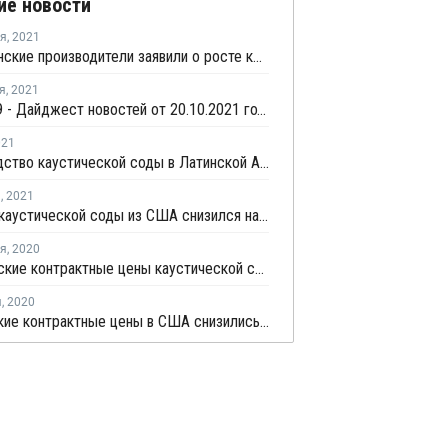
ие новости
ря
,
2021
Американские производители заявили о росте контрактных цен каустика в январе
я
,
2021
COVID-19 - Дайджест новостей от 20.10.2021 года
021
Производство каустической соды в Латинской Америке сталкивается с ограничениями из-за пандемии
я
,
2021
Экспорт каустической соды из США снизился на 17% в январе-ноябре
ря
,
2020
Декабрьские контрактные цены каустической соды в США снизились на USD10 за тонну
я
,
2020
Ноябрьские контрактные цены в США снизились на USD15 за тонну