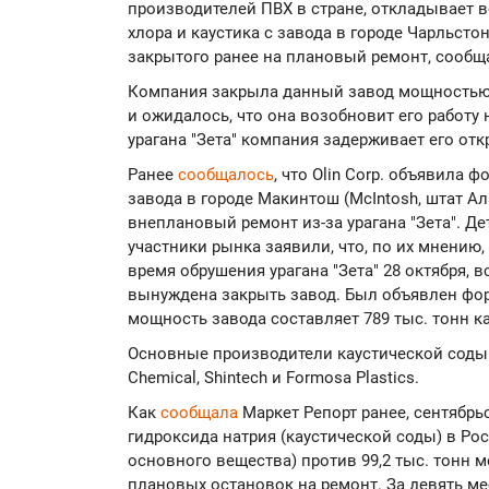
производителей ПВХ в стране, откладывает 
хлора и каустика с завода в городе Чарльстон
закрытого ранее на плановый ремонт, сообщ
Компания закрыла данный завод мощностью 12
и ожидалось, что она возобновит его работу 
урагана "Зета" компания задерживает его отк
Ранее
сообщалось
, что Olin Corp. объявила 
завода в городе Макинтош (McIntosh, штат Ал
внеплановый ремонт из-за урагана "Зета". Д
участники рынка заявили, что, по их мнению
время обрушения урагана "Зета" 28 октября, 
вынуждена закрыть завод. Был объявлен фор
мощность завода составляет 789 тыс. тонн кау
Основные производители каустической соды в 
Chemical, Shintech и Formosa Plastics.
Как
сообщала
Маркет Репорт ранее, сентябр
гидроксида натрия (каустической соды) в Рос
основного вещества) против 99,2 тыс. тонн 
плановых остановок на ремонт. За девять м