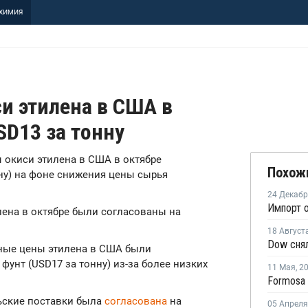
ХИМИЯ
и этилена в США в
SD13 за тонну
ы окиси этилена в США в октябре
Похож
нну) на фоне снижения цены сырья
24 Декаб
лена в октябре были согласованы на
18 Август
тные цены этилена в США были
фунт (USD17 за тонну) из-за более низких
11 Мая
,
2
рьские поставки была
согласована
на
05 Апреля