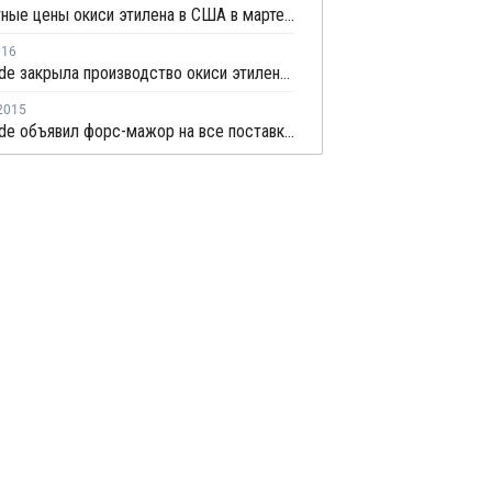
Контрактные цены окиси этилена в США в марте выросли на 10%
016
Ineos Oxide закрыла производство окиси этилена в Нидерландах на ремонт
2015
Ineos Oxide объявил форс-мажор на все поставки окиси этилена в Европе