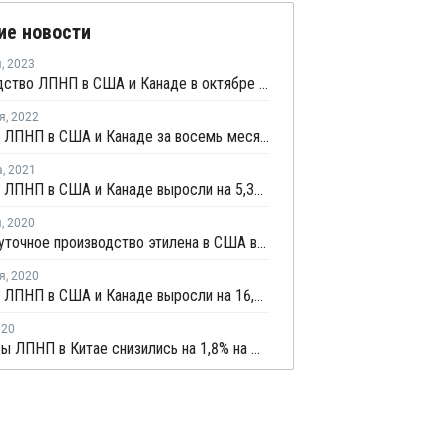
ие новости
я
,
2023
Производство ЛПНП в США и Канаде в октябре выросло на 7%
я
,
2022
Продажи ЛПНП в США и Канаде за восемь месяцев выросли на 6%
а
,
2021
Продажи ЛПНП в США и Канаде выросли на 5,3% за семь месяцев
я
,
2020
Среднесуточное производство этилена в США в сентябре выросло на 8,1%
я
,
2020
Продажи ЛПНП в США и Канаде выросли на 16,1% за девять месяцев
020
Фьючерсы ЛПНП в Китае снизились на 1,8% на фоне понижательных рыночных настроений