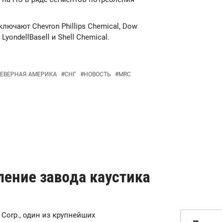
ючают Chevron Phillips Chemical, Dow
 LyondellBasell и Shell Chemical.
ЕВЕРНАЯ АМЕРИКА
#
СНГ
#
НОВОСТЬ
#
MRC
ление завода каустика
n Corp., один из крупнейших