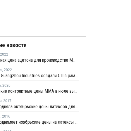
ие новости
2022
Контрактная цена ацетона для производства ММА в Европе выросла в марте на EUR95 за тонну
ля
,
2022
Oriental и Guangzhou Industries создали СП в рамках строительства производства АКН и АБС в Китае
а
,
2020
Европейские контрактные цены ММА в июле выросли на EUR30 за тонну
я
,
2017
Trinseo подняла октябрьские цены латексов для стран Европы, Ближнего Востока и Африки
я
,
2016
Trinseo поднимает ноябрьские цены на латексы для Северной Америки