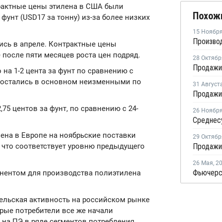
нтрактные цены этилена в США были
Похож
фунт (USD17 за тонну) из-за более низких
15 Ноябр
ись в апреле. Контрактные цены
 после пяти месяцев роста цен подряд.
28 Октябр
на 1-2 цента за фунт по сравнению с
ы остались в основном неизменными по
31 Август
,75 центов за фунт, по сравнению с 24-
26 Ноябр
илена в Европе на ноябрьские поставки
29 Октябр
, что соответствует уровню предыдущего
26 Мая
,
2
нентом для производства полиэтилена
тельская активность на российском рынке
орые потребители все же начали
 на ПЭ в ряде сегментов потребления