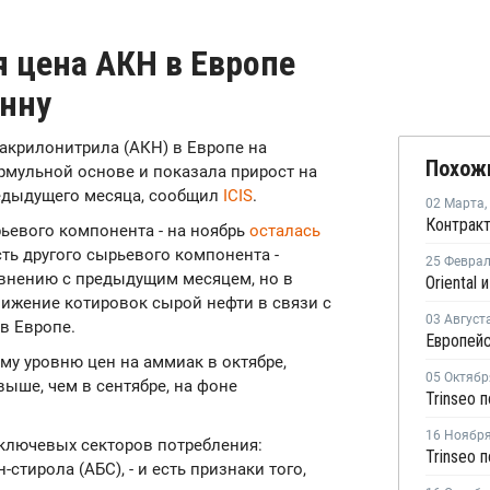
 цена АКН в Европе
онну
а акрилонитрила (АКН) в Европе на
Похож
рмульной основе и показала прирост на
редыдущего месяца, сообщил
ICIS
.
02 Марта
,
ьевого компонента - на ноябрь
осталась
сть другого сырьевого компонента -
25 Февра
авнению с предыдущим месяцем, но в
нижение котировок сырой нефти в связи с
03 Август
в Европе.
му уровню цен на аммиак в октябре,
05 Октябр
выше, чем в сентябре, на фоне
16 Ноябр
ключевых секторов потребления:
стирола (АБС), - и есть признаки того,