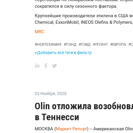
сократился в силу сезонного фактора.
Крупнейшие производители этилена в США вкл
Chemical, ExxonMobil, INEOS Olefins & Polymers,
MRC
#
НЕФТЕХИМИЯ
#
ПЭНД
#
ПЭВД
#
ЛПЭНП
#
ЕВРОПА
#
С
+Добавить все теги в фильтр
03 Ноября
,
2020
Olin отложила возобнов
в Теннесси
МОСКВА (
Маркет Репорт
) -- Американская Oli