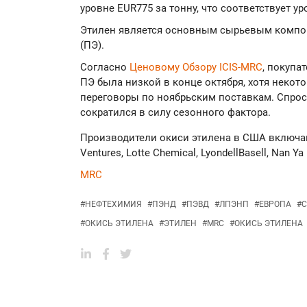
уровне EUR775 за тонну, что соответствует 
Этилен является основным сырьевым компо
(ПЭ).
Согласно
Ценовому Обзору ICIS-MRC
, покупа
ПЭ была низкой в конце октября, хотя некот
переговоры по ноябрьским поставкам. Спрос
сократился в силу сезонного фактора.
Производители окиси этилена в США включают
Ventures, Lotte Chemical, LyondellBasell, Nan Ya 
MRC
#
НЕФТЕХИМИЯ
#
ПЭНД
#
ПЭВД
#
ЛПЭНП
#
ЕВРОПА
#
С
#
ОКИСЬ ЭТИЛЕНА
#
ЭТИЛЕН
#
MRC
#
ОКИСЬ ЭТИЛЕНА