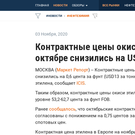
ГЛАВНАЯ
НОВОСТИ
ОБЗОРЫ
ВСЕ РЫНКИ
НЕФТЕ
#
НОВОСТИ
#
НЕФТЕХИМИЯ
03 Ноября
,
2020
Контрактные цены окис
октябре снизились на U
МОСКВА (
Маркет Репорт
) -- Контрактные цен
снизились на 0,6 цента за фунт (USD13 за то
этилена, сообщает
ICIS
.
Таким образом, контрактные цены окиси эти
уровне 53,2-62,7 цента за фунт FOB.
Ранее
сообщалось
, что октябрьские контрак
согласованы с понижением на 0,75 центов за 
спотовых цен.
Контрактная цена этилена в Европе на нояб