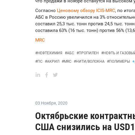
что продажи в ноябре останутся на высоком 
Согласно
Ценовому обзору ICIS-MRC
, по ито
АБС в Россию увеличился на 3% относительн
составил 25,3 тыс. тонн против 24,5 тыс. то
составила 63% (16 тыс. тонн) против 56% (13,6
MRC
#
НЕФТЕХИМИЯ
#
АБС
#
ПРОПИЛЕН
#
НЕФТЬ И ГАЗОВЫ
+
#
ПС
#
АКРИЛ
#
MRC
#
НИТИ/ВОЛОКНА
#
ПОЛИМЕРЫ
03 Ноября
,
2020
Октябрьские контрактн
США снизились на USD1