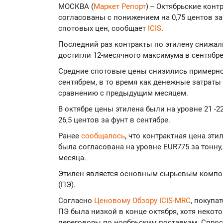
МОСКВА (
Маркет Репорт
) -- Октябрьские ко
согласованы с понижением на 0,75 центов за 
спотовых цен, сообщает
ICIS
.
Последний раз контракты по этилену снижал
достигли 12-месячного максимума в сентябре
Средние спотовые цены снизились примерно 
сентябрем, в то время как денежные затрат
сравнению с предыдущим месяцем.
В октябре цены этилена были на уровне 21 -22
26,5 центов за фунт в сентябре.
Ранее
сообщалось
, что контрактная цена эт
была согласована на уровне EUR775 за тонну
месяца.
Этилен является основным сырьевым компо
(ПЭ).
Согласно
Ценовому Обзору ICIS-MRC
, покупа
ПЭ была низкой в конце октября, хотя некот
переговоры по ноябрьским поставкам. Спрос