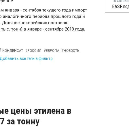
уровне.
16 Октябр
гам января - сентября текущего года импорт
о аналогичного периода прошлого года и
нн. Доля южнокорейских поставок
 тыс. тонн) в январе - сентябре 2019 года.
Й КОНДЕНСАТ
#
РОССИЯ
#
ЕВРОПА
#
НОВОСТЬ
Добавить все теги в фильтр
ые цены этилена в
7 за тонну