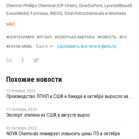
Chevron Phillips Chemical (CP Chem), DowDuPont, LyondellBasell,
ExxonMobil, Formosa, INEOS, Total Petrochemicals и Westlake.
MRC
#
НЕФТЕХИМИЯ
#
ЛПЭНП
#
СЕВЕРНАЯ АМЕРИКА
#
НОВОСТЬ
#
ПЭ
Еще
6
+Добавить все теги в фильтр
#
EXXON MOBIL
Похожие новости
15 Ноября
,
2023
Производство ЛПНП в США и Канаде в октябре выросло на 7%
12 Октября
,
2023
Экспорт этилена из США в августе вырос
02 Октября
,
2023
NOVA Chemicals планирует повысить цены ПЭ в октябре