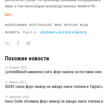
располагает более 150 производственными площадками в
мире, в том числе рядом производственных линий в РФ.
MRC
#
НЕФТЕХИМИЯ
#
ПЭТ-ГРАНУЛЯТ
#
МЭГ
#
РОССИЯ
#
США
Еще
6
+Добавить все теги в фильтр
#
НОВОСТЬ
Похожие новости
21 Апреля
,
2021
LyondellBasell намерена снять форс-мажор на поставки окиси этилена и этиленгликоля в США
11 Марта
,
2021
IQOXE сняла форс-мажор на заводе окиси этилена в Таррагоне
11 Декабря
,
2020
Ineos Oxide объявила форс-мажор на заводе окиси этилена в Германии