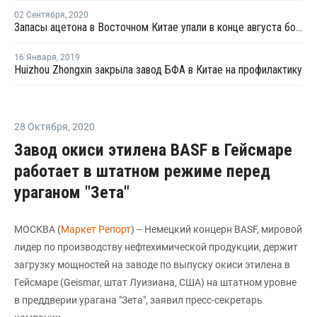
02 Сентября
,
2020
Запасы ацетона в Восточном Китае упали в конце августа более чем на четверть
16 Января
,
2019
Huizhou Zhongxin закрыла завод БФА в Китае на профилактику
28 Октября
,
2020
Завод окиси этилена BASF в Гейсмаре
работает в штатном режиме перед
ураганом "Зета"
МОСКВА (
Маркет Репорт
) -- Немецкий концерн BASF, мировой
лидер по производству нефтехимической продукции, держит
загрузку мощностей на заводе по выпуску окиси этилена в
Гейсмаре (Geismar, штат Луизиана, США) на штатном уровне
в преддверии урагана "Зета", заявил пресс-секретарь