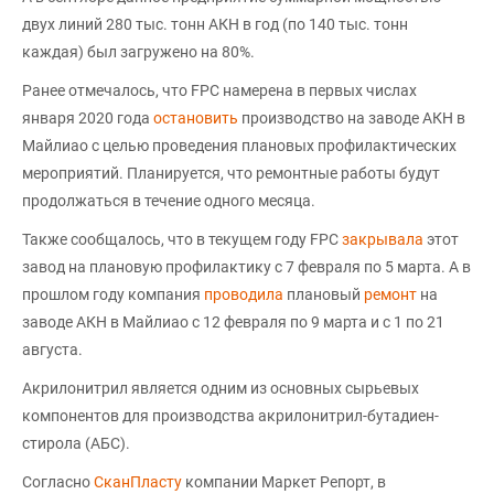
двух линий 280 тыс. тонн АКН в год (по 140 тыс. тонн
каждая) был загружено на 80%.
Ранее отмечалось, что FPC намерена в первых числах
января 2020 года
остановить
производство на заводе АКН в
Майлиао с целью проведения плановых профилактических
мероприятий. Планируется, что ремонтные работы будут
продолжаться в течение одного месяца.
Также сообщалось, что в текущем году FPC
закрывала
этот
завод на плановую профилактику с 7 февраля по 5 марта. А в
прошлом году компания
проводила
плановый
ремонт
на
заводе АКН в Майлиао с 12 февраля по 9 марта и с 1 по 21
августа.
Акрилонитрил является одним из основных сырьевых
компонентов для производства акрилонитрил-бутадиен-
стирола (АБС).
Согласно
СканПласту
компании Маркет Репорт, в