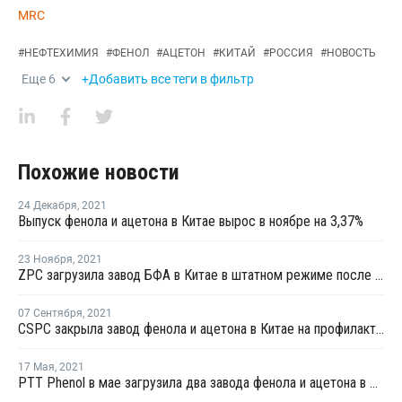
MRC
#
НЕФТЕХИМИЯ
#
ФЕНОЛ
#
АЦЕТОН
#
КИТАЙ
#
РОССИЯ
#
НОВОСТЬ
Еще
6
+Добавить все теги в фильтр
Похожие новости
24 Декабря
,
2021
Выпуск фенола и ацетона в Китае вырос в ноябре на 3,37%
23 Ноября
,
2021
ZPC загрузила завод БФА в Китае в штатном режиме после перезапуска
07 Сентября
,
2021
CSPC закрыла завод фенола и ацетона в Китае на профилактику
17 Мая
,
2021
PTT Phenol в мае загрузила два завода фенола и ацетона в Таиланде на полную мощность