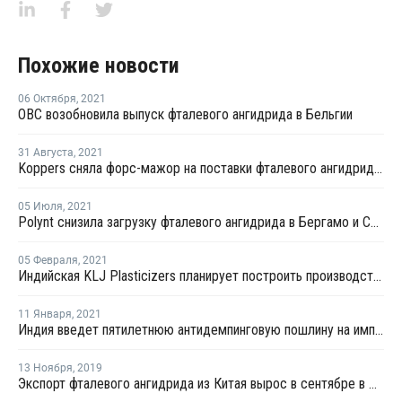
Похожие новости
06 Октября
,
2021
OBC возобновила выпуск фталевого ангидрида в Бельгии
31 Августа
,
2021
Koppers сняла форс-мажор на поставки фталевого ангидрида в Иллинойсе
05 Июля
,
2021
Polynt снизила загрузку фталевого ангидрида в Бергамо и Сан-Джованни-Вальдарно
05 Февраля
,
2021
Индийская KLJ Plasticizers планирует построить производство фталевого ангидрида в Гуджарате
11 Января
,
2021
Индия введет пятилетнюю антидемпинговую пошлину на импорт фталевого ангидрида из России
13 Ноября
,
2019
Экспорт фталевого ангидрида из Китая вырос в сентябре в два раза