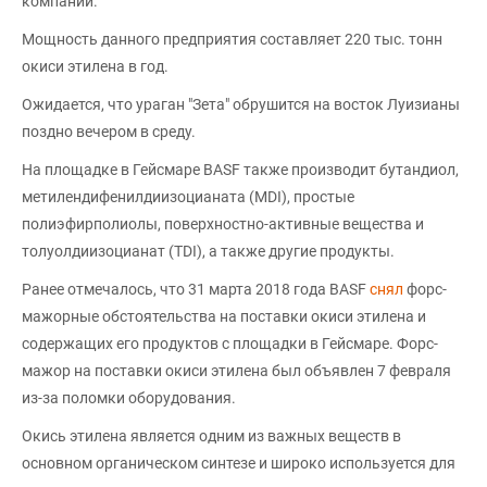
компании.
Мощность данного предприятия составляет 220 тыс. тонн
окиси этилена в год.
Ожидается, что ураган "Зета" обрушится на восток Луизианы
поздно вечером в среду.
На площадке в Гейсмаре BASF также производит бутандиол,
метилендифенилдиизоцианата (MDI), простые
полиэфирполиолы, поверхностно-активные вещества и
толуолдиизоцианат (TDI), а также другие продукты.
Ранее отмечалось, что 31 марта 2018 года BASF
снял
форс-
мажорные обстоятельства на поставки окиси этилена и
содержащих его продуктов с площадки в Гейсмаре. Форс-
мажор на поставки окиси этилена был объявлен 7 февраля
из-за поломки оборудования.
Окись этилена является одним из важных веществ в
основном органическом синтезе и широко используется для