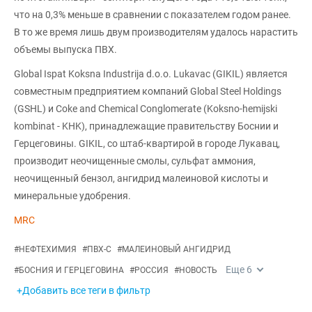
что на 0,3% меньше в сравнении с показателем годом ранее.
В то же время лишь двум производителям удалось нарастить
объемы выпуска ПВХ.
Global Ispat Koksna Industrija d.o.o. Lukavac (GIKIL) является
совместным предприятием компаний Global Steel Holdings
(GSHL) и Coke and Chemical Conglomerate (Koksno-hemijski
kombinat - KHK), принадлежащие правительству Боснии и
Герцеговины. GIKIL, со штаб-квартирой в городе Лукавац,
производит неочищенные смолы, сульфат аммония,
неочищенный бензол, ангидрид малеиновой кислоты и
минеральные удобрения.
MRC
#
НЕФТЕХИМИЯ
#
ПВХ-С
#
МАЛЕИНОВЫЙ АНГИДРИД
Еще
6
#
БОСНИЯ И ГЕРЦЕГОВИНА
#
РОССИЯ
#
НОВОСТЬ
+Добавить все теги в фильтр