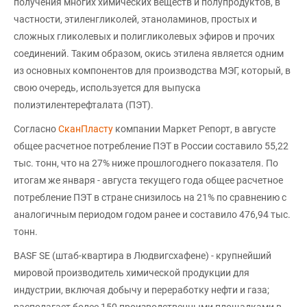
получения многих химических веществ и полупродуктов, в
частности, этиленгликолей, этаноламинов, простых и
сложных гликолевых и полигликолевых эфиров и прочих
соединений. Таким образом, окись этилена является одним
из основных компонентов для производства МЭГ, который, в
свою очередь, используется для выпуска
полиэтилентерефталата (ПЭТ).
Согласно
СканПласту
компании Маркет Репорт, в августе
общее расчетное потребление ПЭТ в России составило 55,22
тыс. тонн, что на 27% ниже прошлогоднего показателя. По
итогам же января - августа текущего года общее расчетное
потребление ПЭТ в стране снизилось на 21% по сравнению с
аналогичным периодом годом ранее и составило 476,94 тыс.
тонн.
BASF SE (штаб-квартира в Людвигсхафене) - крупнейший
мировой производитель химической продукции для
индустрии, включая добычу и переработку нефти и газа;