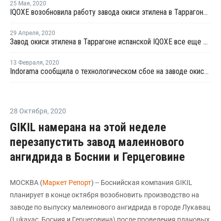
25 Мая
,
2020
IQOXE возобновила работу завода окиси этилена в Таррагоне после взрыва
29 Апреля
,
2020
Завод окиси этилена в Таррагоне испанской IQOXE все еще остается закрытым после взрыва
13 Февраля
,
2020
Indorama сообщила о технологическом сбое на заводе окиси этилена в Техасе
28 Октября
,
2020
GIKIL намерана на этой неделе
перезапустить завод малеинового
ангидрида в Боснии и Герцеговине
МОСКВА (
Маркет Репорт
) -- Боснийская компания GIKIL
планирует в конце октября возобновить производство на
заводе по выпуску малеинового ангидрида в городе Лукавац
(Lukavac, Босния и Герцеговина) после проведения плановых