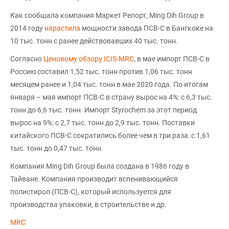
Как сообщала компания Маркет Репорт, Ming Dih Group в
2014 году
нарастила
мощности завода ПСВ-С в Бангкоке на
10 тыс. тонн с ранее действовавших 40 тыс. тонн.
Согласно
Ценовому обзору ICIS-MRC
, в мае импорт ПСВ-С в
Россию составил 1,52 тыс. тонн против 1,06 тыс. тонн
месяцем ранее и 1,04 тыс. тонн в мае 2020 года. По итогам
января – мая импорт ПСВ-С в страну вырос на 4%: с 6,3 тыс.
тонн до 6,6 тыс. тонн. Импорт Styrochem за этот период
вырос на 9%: с 2,7 тыс. тонн до 2,9 тыс. тонн. Поставки
китайского ПСВ-С сократились более чем в три раза: с 1,61
тыс. тонн до 0,47 тыс. тонн.
Компания Ming Dih Group была создана в 1986 году в
Тайване. Компания производит вспенивающийся
полистирол (ПСВ-С), который используется для
производства упаковки, в строительстве и др.
MRC