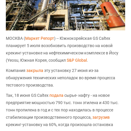
МОСКВА (
Маркет Репорт
) -- Южнокорейская GS Caltex
планирует 5 июля возобновить производство на новой
крекинг-установке на нефтехимическом комплексе в Йосу
(Yeosu, Южная Корея, сообщил
S&P Global
.
Компания
закрыла
эту установку 27 июня из-за
обнаружения технических неполадок во время процесса
тестового производства.
Так, 18 июня GS Caltex
подала
сырье- нафту - на новое
предприятие мощностью 790 тыс. тонн этилена и 430 тыс.
тонн пропилена в год и с тех пор находилась в процессе
стабилизации производственного процесса,
загрузив
крекинг-установку на 60%, когда произошла остановка