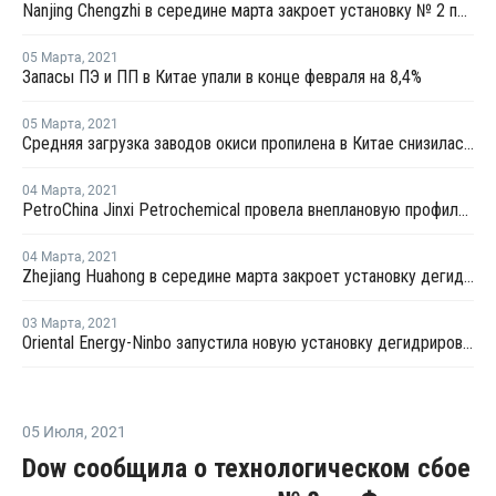
Nanjing Chengzhi в середине марта закроет установку № 2 по выпуску олефинов в Нанкине
05 Марта
,
2021
Запасы ПЭ и ПП в Китае упали в конце февраля на 8,4%
05 Марта
,
2021
Средняя загрузка заводов окиси пропилена в Китае снизилась в конце февраля на 2,3%
04 Марта
,
2021
PetroChina Jinxi Petrochemical провела внеплановую профилактику на заводе ПП в Ляонине
04 Марта
,
2021
Zhejiang Huahong в середине марта закроет установку дегидрирования пропана в Китае на плановый ремонт
03 Марта
,
2021
Oriental Energy-Ninbo запустила новую установку дегидрирования пропана в Нинбо
05 Июля
,
2021
Dow сообщила о технологическом сбое