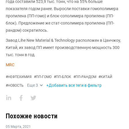
года составили 523,9 тыс. тонн, что на 55% больше
показателя годом ранее. Выросли поставки гомополимера
пропилена (ПП-гомо) и блок-сополимера пропилена (ПП-
блок). Предложение же стат-сополимера пропилена (ПП-
рандом) сократилось.
Завод Lihe New Material & Technology расположен в Цанчжоу,
Китай, их завод ПП имеет производственную мощность 300
тыс. тонн в год.
MRC
#
НЕФТЕХИМИЯ
#
ПП-ГОМО
#
ПП-БЛОК
#
ПП-РАНДОМ
#
КИТАЙ
Еще
3
+Добавить все теги в фильтр
#
НОВОСТЬ
Похожие новости
05 Марта
,
2021