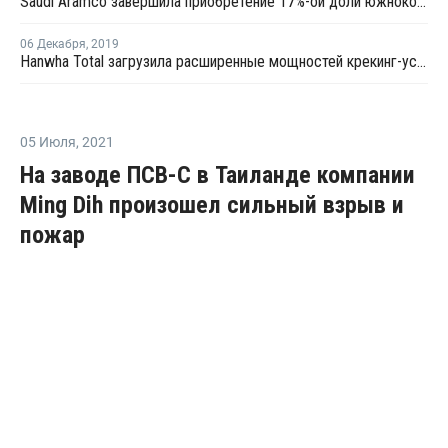
Saudi Aramco завершила приобретение 17%-ой доли южнокорейской Hyundai Oilbank
06 Декабря
,
2019
Hanwha Total загрузила расширенные мощностей крекинг-установки в Даэсане на полную мощность после перезапуска
05 Июля
,
2021
На заводе ПСВ-С в Таиланде компании
Ming Dih произошел сильный взрыв и
пожар