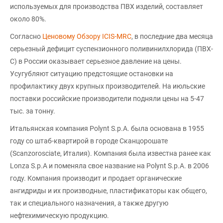
используемых для производства ПВХ изделий, составляет
около 80%.
Согласно
Ценовому Обзору ICIS-MRC
, в последние два месяца
серьезный дефицит суспензионного поливинилхлорида (ПВХ-
С) в России оказывает серьезное давление на цены.
Усугубляют ситуацию предстоящие остановки на
профилактику двух крупных производителей. На июльские
поставки российские производители подняли цены на 5-47
тыс. за тонну.
Итальянская компания Polynt S.p.A. была основана в 1955
году со штаб-квартирой в городе Сканцорошате
(Scanzorosciate, Италия). Компания была известна ранее как
Lonza S.p.A и поменяла свое название на Polynt S.p.A. в 2006
году. Компания производит и продает органические
ангидриды и их производные, пластификаторы как общего,
так и специального назначения, а также другую
нефтехимическую продукцию.