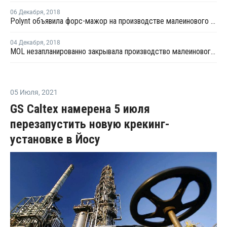
06 Декабря
,
2018
Polynt объявила форс-мажор на производстве малеинового ангидрида в Италии
04 Декабря
,
2018
MOL незапланированно закрывала производство малеинового ангидрида в Венгрии из-за технологического сбоя
05 Июля
,
2021
GS Caltex намерена 5 июля
перезапустить новую крекинг-
установке в Йосу