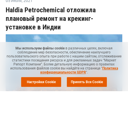
05 Июля
,
2021
Haldia Petrochemical отложила
плановый ремонт на крекинг-
установке в Индии
Мы используем файлы cookie
в различных целях, включая
соблюдение мер безопасности, обеспечение наилучшего
пользовательского опыта при работе с нашим сайтом, отслеживание
статистики посещения ресурса и для рекламных задач “Маркет
Репорт Компани”. Более детальную информацию о правилах
использования файлов cookie вы найдёте на странице "
Политика
конфиденциальности GDPR
".
Настройки Cookie
Принять Все Cookie
МОСКВА (
Маркет Репорт
) -- Компания Haldia Petrochemical
Ltd (HPL), один из крупнейших индийских нефтехимических