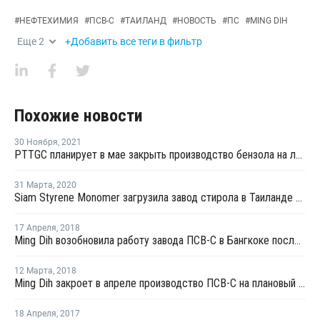
#
НЕФТЕХИМИЯ
#
ПСВ-С
#
ТАИЛАНД
#
НОВОСТЬ
#
ПС
#
MING DIH
Еще
2
+Добавить все теги в фильтр
Похожие новости
30 Ноября
,
2021
PTTGC планирует в мае закрыть производство бензола на линии №1 в Таиланде
31 Марта
,
2020
Siam Styrene Monomer загрузила завод стирола в Таиланде на полную мощность после перезапуска
17 Апреля
,
2018
Ming Dih возобновила работу завода ПСВ-С в Бангкоке после ремонта
12 Марта
,
2018
Ming Dih закроет в апреле производство ПСВ-С на плановый ремонт
18 Апреля
,
2017