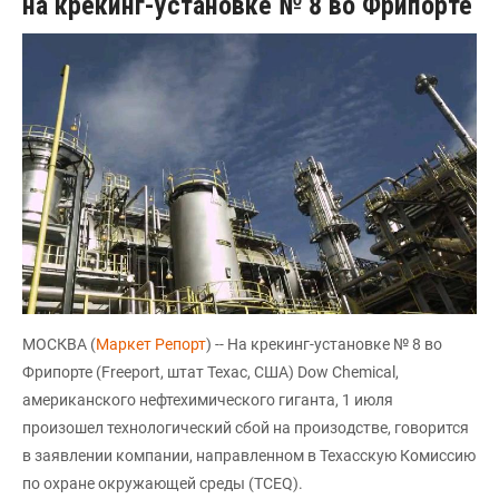
на крекинг-установке № 8 во Фрипорте
МОСКВА (
Маркет Репорт
) -- На крекинг-установке № 8 во
Фрипорте (Freeport, штат Техас, США) Dow Chemical,
американского нефтехимического гиганта, 1 июля
произошел технологический сбой на произодстве, говорится
в заявлении компании, направленном в Техасскую Комиссию
по охране окружающей среды (TCEQ).