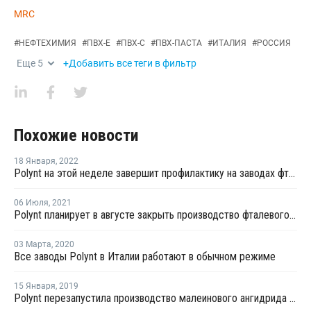
MRC
#
НЕФТЕХИМИЯ
#
ПВХ-Е
#
ПВХ-С
#
ПВХ-ПАСТА
#
ИТАЛИЯ
#
РОССИЯ
Еще
5
+Добавить все теги в фильтр
Похожие новости
18 Января
,
2022
Polynt на этой неделе завершит профилактику на заводах фталевого ангидрида в Италии
06 Июля
,
2021
Polynt планирует в августе закрыть производство фталевого ангидрида в Италии на ремонт
03 Марта
,
2020
Все заводы Polynt в Италии работают в обычном режиме
15 Января
,
2019
Polynt перезапустила производство малеинового ангидрида в Италии, оставив форс-мажор в силе