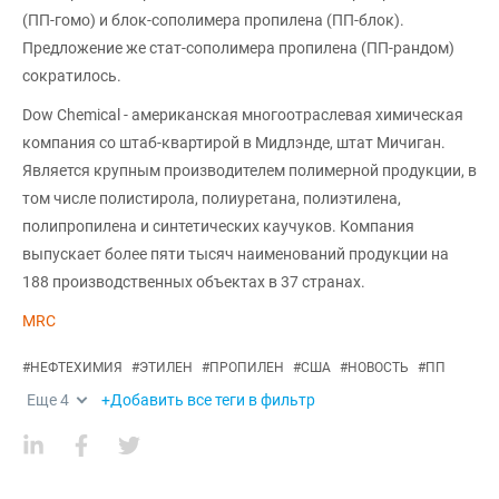
(ПП-гомо) и блок-сополимера пропилена (ПП-блок).
Предложение же стат-сополимера пропилена (ПП-рандом)
сократилось.
Dow Chemical - американская многоотраслевая химическая
компания со штаб-квартирой в Мидлэнде, штат Мичиган.
Является крупным производителем полимерной продукции, в
том числе полистирола, полиуретана, полиэтилена,
полипропилена и синтетических каучуков. Компания
выпускает более пяти тысяч наименований продукции на
188 производственных объектах в 37 странах.
MRC
#
НЕФТЕХИМИЯ
#
ЭТИЛЕН
#
ПРОПИЛЕН
#
США
#
НОВОСТЬ
#
ПП
Еще
4
+Добавить все теги в фильтр