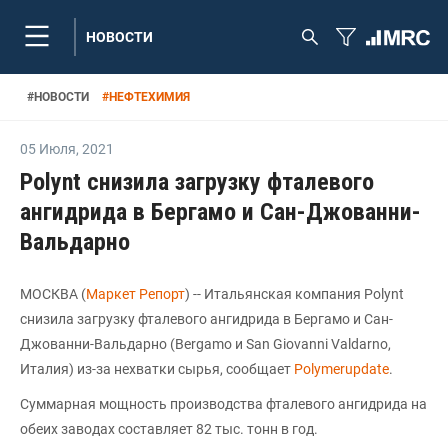
НОВОСТИ
#
НОВОСТИ
#
НЕФТЕХИМИЯ
05 Июля
,
2021
Polynt снизила загрузку фталевого
ангидрида в Бергамо и Сан-Джованни-
Вальдарно
МОСКВА (
Маркет Репорт
) -- Итальянская компания Polynt
снизила загрузку фталевого ангидрида в Бергамо и Сан-
Джованни-Вальдарно (Bergamo и San Giovanni Valdarno,
Италия) из-за нехватки сырья, сообщает
Polymerupdate
.
Суммарная мощность производства фталевого ангидрида на
обеих заводах составляет 82 тыс. тонн в год.