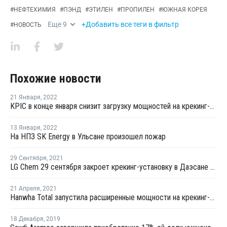
#
НЕФТЕХИМИЯ
#
ПЭНД
#
ЭТИЛЕН
#
ПРОПИЛЕН
#
ЮЖНАЯ КОРЕЯ
Еще
9
+Добавить все теги в фильтр
#
НОВОСТЬ
Похожие новости
21 Января
,
2022
KPIC в конце января снизит загрузку мощностей на крекинг-установке в Онсане из-за отрицательной маржи
13 Января
,
2022
На НПЗ SK Energy в Ульсане произошел пожар
29 Сентября
,
2021
LG Chem 29 сентября закроет крекинг-установку в Даэсане на плановый ремонт
21 Апреля
,
2021
Hanwha Total запустила расширенные мощности на крекинг-установке в Даэсане
18 Декабря
,
2019