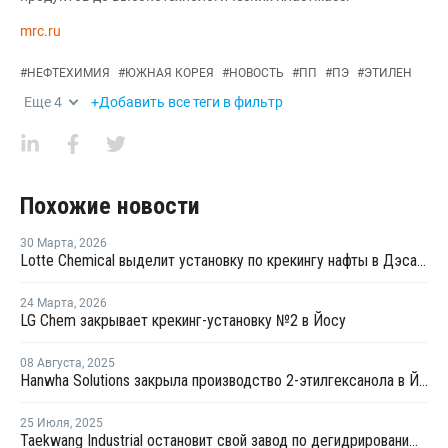
mrc.ru
#
НЕФТЕХИМИЯ
#
ЮЖНАЯ КОРЕЯ
#
НОВОСТЬ
#
ПП
#
ПЭ
#
ЭТИЛЕН
Еще
4
+Добавить все теги в фильтр
Похожие новости
30 Марта
,
2026
Lotte Chemical выделит установку по крекингу нафты в Дэсане и объединится с HD Hyundai Chemical
24 Марта
,
2026
LG Chem закрывает крекинг-установку №2 в Йосу
08 Августа
,
2025
Hanwha Solutions закрыла производство 2-этилгексанола в Йосу
25 Июля
,
2025
Taekwang Industrial остановит свой завод по дегидрированию пропана в Южной Корее