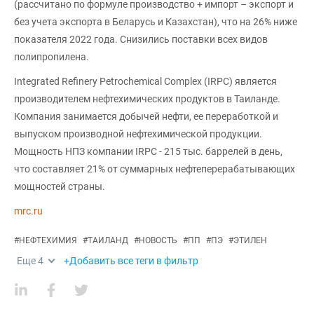
(рассчитано по формуле производство + импорт – экспорт и
без учета экспорта в Беларусь и Казахстан), что на 26% ниже
показателя 2022 года. Снизились поставки всех видов
полипропилена.
Integrated Refinery Petrochemical Complex (IRPC) является
производителем нефтехимических продуктов в Таиланде.
Компания занимается добычей нефти, ее переработкой и
выпуском производной нефтехимической продукции.
Мощность НПЗ компании IRPC - 215 тыс. баррелей в день,
что составляет 21% от суммарных нефтеперерабатывающих
мощностей страны.
mrc.ru
#
НЕФТЕХИМИЯ
#
ТАИЛАНД
#
НОВОСТЬ
#
ПП
#
ПЭ
#
ЭТИЛЕН
Еще
4
+Добавить все теги в фильтр