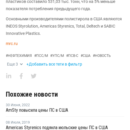
пластиков составило 531,03 тыс. тонн, что на 5% меньше
показателя потребления предыдущего года.
Основными производителями полистирола в США являются
INEOS Styrolution, Americas Styrenics, Total, Deltech и SABIC
Innovative Plastics.
mrc.ru
#
НЕФТЕХИМИЯ
#
ПСС/М
#
УПС/М
#
ПСВ-С
#
США
#
НОВОСТЬ
Еще
3
+Добавить все теги в фильтр
Похожие новости
30 Июня
,
2022
AmSty повысила цены ПС в США
08 Июля
,
2019
Americas Styrenics подянла июльские цены ПС в США