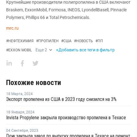
Крупнейшие производители полипропилена в США включают
Braskem, ExxonMobil, Formosa, INEOS, LyondellBasell, Pinnacle
Polymers, Phillips 66 и Total Petrochemicals.
mrc.ru
#
НЕФТЕХИМИЯ
#
ПРОПИЛЕН
#
США
#
НОВОСТЬ
#
ПП
Еще
2
+Добавить все теги в фильтр
#
EXXON MOBIL
Похожие новости
18 Марта
,
2024
Экспорт пропилена из США в 2023 году снизился на 3%
18 Января
,
2024
Invista Propylene закрыла производство пропилена в Техасе
04 Сентября
,
2023
Dow закрыла завод по выпуску пропилена в Техасе на ремонт