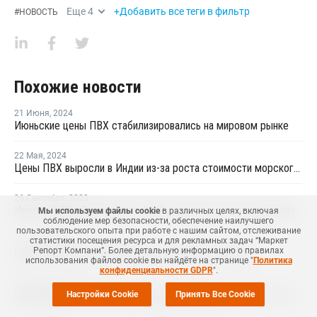
Еще
4
+Добавить все теги в фильтр
#
НОВОСТЬ
Похожие новости
21 Июня
,
2024
Июньские цены ПВХ стабилизировались на мировом рынке
22 Мая
,
2024
Цены ПВХ выросли в Индии из-за роста стоимости морского фрахта на фоне торговой войны между США и Китаем
26 Сентября
,
2023
Импорт ПВХ в Бразилию из США в августе достиг максимума в текущем году
Мы используем файлы cookie
в различных целях, включая
соблюдение мер безопасности, обеспечение наилучшего
пользовательского опыта при работе с нашим сайтом, отслеживание
статистики посещения ресурса и для рекламных задач “Маркет
13 Января
,
2023
Репорт Компани”. Более детальную информацию о правилах
Продажи ПВХ в США и Канаде снизились в декабре
использования файлов cookie вы найдёте на странице "
Политика
конфиденциальности GDPR
".
15 Октября
,
2021
Производство ПВХ в США и Канаде снизилось на 17% в сентябре
Настройки Cookie
Принять Все Cookie