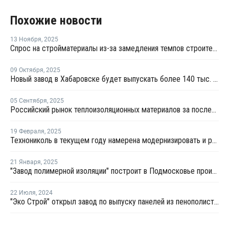
Похожие новости
13 Ноября
,
2025
Спрос на стройматериалы из-за замедления темпов строительства снизился
09 Октября
,
2025
Новый завод в Хабаровске будет выпускать более 140 тыс. кв. м сэндвич-панелей в год
05 Сентября
,
2025
Российский рынок теплоизоляционных материалов за последние годы прошел через серьезные изменения
19 Февраля
,
2025
Технониколь в текущем году намерена модернизировать и раcширить завод в Ленобласти
21 Января
,
2025
"Завод полимерной изоляции" построит в Подмосковье производство плит из пенополистирола
22 Июля
,
2024
"Эко Строй" открыл завод по выпуску панелей из пенополистирола