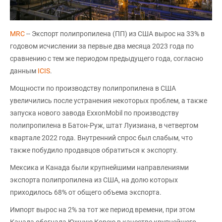
MRC
-- Экспорт полипропилена (ПП) из США вырос на 33% в
годовом исчислении за первые два месяца 2023 года по
сравнению с тем же периодом предыдущего года, согласно
данным
ICIS
.
Мощности по производству полипропилена в США
увеличились после устранения некоторых проблем, а также
запуска нового завода ExxonMobil по производству
полипропилена в Батон-Руж, штат Луизиана, в четвертом
квартале 2022 года. Внутренний спрос был слабым, что
также побудило продавцов обратиться к экспорту.
Мексика и Канада были крупнейшими направлениями
экспорта полипропилена из США, на долю которых
приходилось 68% от общего объема экспорта.
Импорт вырос на 2% за тот же период времени, при этом
Канада обогнала Южную Корею в качестве крупнейшего