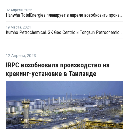
02 Апреля
,
2025
Hanwha TotalEnergies планирует в апреле возобновить производство на крекинг-установке в Даэсане
19 Марта
,
2024
Kumho Petrochemical, SK Geo Centric и Tongsuh Petrochemical создадут цепочку поставок биомономеров
12 Апреля
,
2023
IRPC возобновила производство на
крекинг-установке в Таиланде