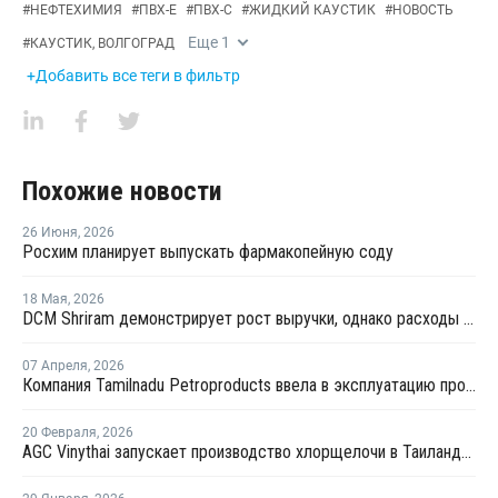
#
НЕФТЕХИМИЯ
#
ПВХ-Е
#
ПВХ-С
#
ЖИДКИЙ КАУСТИК
#
НОВОСТЬ
Еще
1
#
КАУСТИК, ВОЛГОГРАД
+Добавить все теги в фильтр
Похожие новости
26 Июня
,
2026
Росхим планирует выпускать фармакопейную соду
18 Мая
,
2026
DCM Shriram демонстрирует рост выручки, однако расходы на расширение мощностей снижают рентабельность
07 Апреля
,
2026
Компания Tamilnadu Petroproducts ввела в эксплуатацию производство каустика в Индии
20 Февраля
,
2026
AGC Vinythai запускает производство хлорщелочи в Таиланде с использованием технологии Thyssenkrupp Nucera