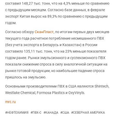
составил 148,27 тыс. тонн, что на 4,3% меньше по сравнению
с предыдущим месяцем. Согласно базе данных, в феврале
экспорт Китая вырос на 89,3% по сравнению с предыдущим
годом.
Согласно обзору
СканПласт
, по итогам первых двух месяцев
текущего года расчетное потребление несмешанного ПВХ
(без учета экспорта в Беларусь и Казахстан) в России
составило 135,11 тыс. тонн, что на 23% меньше показателя
годом ранее. Рынки эмульсионного и суспензионного ПВХ
показали снижение спроса в силу аналогичной ситуации на
рынке готовой продукции, но наибольшее падение спроса
пришлось на эмульсию.
Основными производителями ПВХ в США являются Shintech,
Westlake Chemical, Formosa Plastics и OxyVinyls.
mrc.ru
#
НЕФТЕХИМИЯ
#
ПВХ-С
#
КАНАДА
#
США
#
СЕВЕРНАЯ АМЕРИКА