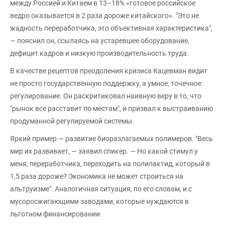
между Россией и Китаем в 13–18% «готовое российское
ведро оказывается в 2 раза дороже китайского». "Это не
жадность переработчика, это объективная характеристика",
— пояснил он, ссылаясь на устаревшее оборудование,
дефицит кадров и низкую производительность труда.
В качестве рецептов преодоления кризиса Кацевман видит
не просто государственную поддержку, а умное, точечное
регулирование. Он раскритиковал наивную веру в то, что
"рынок все расставит по местам", и призвал к выстраиванию
продуманной регулируемой системы.
Яркий пример — развитие биоразлагаемых полимеров. "Весь
мир их развивает, — заявил спикер. — Но какой стимул у
меня, переработчика, переходить на полилактид, который в
1,5 раза дороже? Экономика не может строиться на
альтруизме". Аналогичная ситуация, по его словам, и с
мусоросжигающими заводами, которые нуждаются в
льготном финансировании.