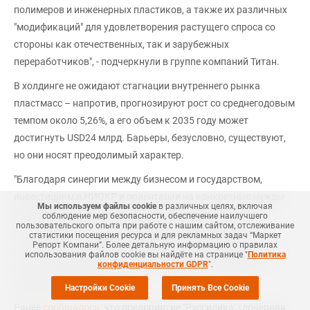
полимеров и инженерных пластиков, а также их различных
"модификаций" для удовлетворения растущего спроса со
стороны как отечественных, так и зарубежных
переработчиков", - подчеркнули в группе компаний Титан.
В холдинге не ожидают стагнации внутреннего рынка
пластмасс – напротив, прогнозируют рост со среднегодовым
темпом около 5,26%, а его объем к 2035 году может
достигнуть USD24 млрд. Барьеры, безусловно, существуют,
но они носят преодолимый характер.
"Благодаря синергии между бизнесом и государством,
инвестициям в НИОКР и ориентации на конкретные нужды
Мы используем файлы cookie
в различных целях, включая
внутреннего рынка, российская полимерная отрасль не
соблюдение мер безопасности, обеспечение наилучшего
пользовательского опыта при работе с нашим сайтом, отслеживание
просто вернется к росту, а перейдет на новую, более
статистики посещения ресурса и для рекламных задач “Маркет
Репорт Компани”. Более детальную информацию о правилах
технологичную и самостоятельную стадию развития. У нас
использования файлов cookie вы найдёте на странице "
Политика
конфиденциальности GDPR
".
есть все основания смотреть в будущее с оптимизмом", -
подытожили в ГК Титан.
Настройки Cookie
Принять Все Cookie
Ранее
сообщалось
, что предприятие "Руссилика" (дочерняя