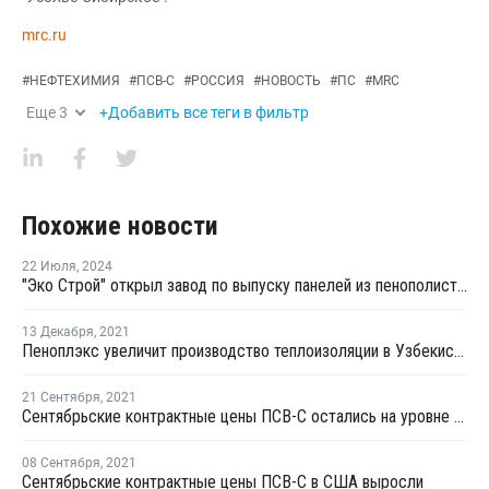
mrc.ru
#
НЕФТЕХИМИЯ
#
ПСВ-С
#
РОССИЯ
#
НОВОСТЬ
#
ПС
#
MRC
Еще
3
+Добавить все теги в фильтр
Похожие новости
22 Июля
,
2024
"Эко Строй" открыл завод по выпуску панелей из пенополистирола
13 Декабря
,
2021
Пеноплэкс увеличит производство теплоизоляции в Узбекистане
21 Сентября
,
2021
Сентябрьские контрактные цены ПСВ-С остались на уровне августа или снизились в зависимости от вида
08 Сентября
,
2021
Сентябрьские контрактные цены ПСВ-С в США выросли