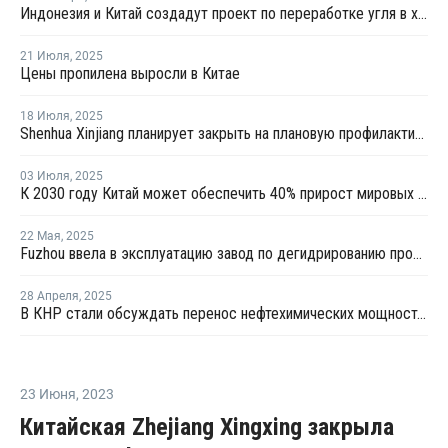
Индонезия и Китай создадут проект по переработке угля в химикаты
21 Июля
,
2025
Цены пропилена выросли в Китае
18 Июля
,
2025
Shenhua Xinjiang планирует закрыть на плановую профилактику установку олефинов в Китае
03 Июля
,
2025
К 2030 году Китай может обеспечить 40% прирост мировых мощностей по выпуску пропилена
22 Мая
,
2025
Fuzhou ввела в эксплуатацию завод по дегидрированию пропана мощностью 900 тысяч тонн
28 Апреля
,
2025
В КНР стали обсуждать перенос нефтехимических мощностей в США из-за пошлин
23 Июня
,
2023
Китайская Zhejiang Xingxing закрыла