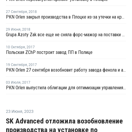
27 Сентября
,
2018
PKN Orlen закрыл производства в Плоцке из-за утечки на крекинг-установке
29 Июня
,
2018
Grupa Azoty Zak все еще не сняла форс-мажор на поставки пластификатора ДОТФ
10 Октября
,
2017
Польская ZChP построит завод ПП в Полице
19 Сентября
,
2017
PKN Orlen 27 сентября возобновит работу завода фенола и ацетона в Плоцке после ремонта
03 Июля
,
2017
PKN Orlen выпустила облигации для оптимизации управления финансовой ликвидностью группы
23 Июня
,
2023
SK Advanced отложила возобновление
производства на установке по