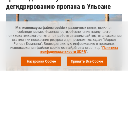
дегидрированию пропана в Ульсане
Мы используем файлы cookie
в различных целях, включая
соблюдение мер безопасности, обеспечение наилучшего
пользовательского опыта при работе с нашим сайтом, отслеживание
статистики посещения ресурса и для рекламных задач “Маркет
Репорт Компани”. Более детальную информацию о правилах
использования файлов cookie вы найдёте на странице "
Политика
конфиденциальности GDPR
".
Настройки Cookie
Принять Все Cookie
MRC
-- Компания SK Advanced, совместное предприятие
саудовской Advanced Petrochemical и корейской SK Gas,
отложила возобновление производства на установке по
дегидрированию пропана в Ульсане (Ulsan, Ю. Корея) после
планового ремонта, сообщил
Polymerupdate
.