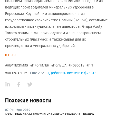
польским производителем полиоксиметилена и одним из
ведущих производителей минеральных удобрений в
Евросоюзе. Крупнейшим акционером является
государственное казначейство Польши (32,05%), остальные
владельцы - институциональные инвесторы. Grupa Azoty
Tarnow занимается производством и распространением
строительных пластмасс, а также сырья для их
производства и минеральных удобрений.
mrc.ru
#
НЕФТЕХИМИЯ
#
ПРОПИЛЕН
#
ПОЛЬША
#
НОВОСТЬ
#
ПП
Еще
2
+Добавить все теги в фильтр
#
GRUPA AZOTY
Похожие новости
07 Октября
,
2019
PKN Orlen перезапустил крекинг-установку в Плоцке