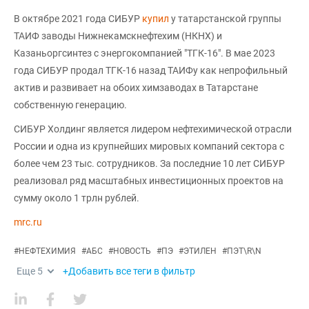
В октябре 2021 года СИБУР
купил
у татарстанской группы
ТАИФ заводы Нижнекамскнефтехим (НКНХ) и
Казаньоргсинтез с энергокомпанией "ТГК-16". В мае 2023
года СИБУР продал ТГК-16 назад ТАИФу как непрофильный
актив и развивает на обоих химзаводах в Татарстане
собственную генерацию.
СИБУР Холдинг является лидером нефтехимической отрасли
России и одна из крупнейших мировых компаний сектора с
более чем 23 тыс. сотрудников. За последние 10 лет СИБУР
реализовал ряд масштабных инвестиционных проектов на
сумму около 1 трлн рублей.
mrc.ru
#
НЕФТЕХИМИЯ
#
АБС
#
НОВОСТЬ
#
ПЭ
#
ЭТИЛЕН
#
ПЭТ\R\N
Еще
5
+Добавить все теги в фильтр