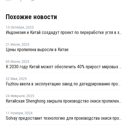
Похожие новости
13 Октября
,
2025
Индонезия и Китай создадут проект по переработке угля в химикаты
21 Июля
,
2025
Цены пропилена выросли в Китае
03 Июля
,
2025
К 2030 году Китай может обеспечить 40% прирост мировых мощностей по выпуску пропилена
22 Мая
,
2025
Fuzhou ввела в эксплуатацию завод по дегидрированию пропана мощностью 900 тысяч тонн
24 Февраля
,
2025
Китайская Shenghong закрыла производство окиси пропилена и стирола в Цзянсу из-за слабой маржи
11 Ноября
,
2024
Solvay предоставит технологию для производства окиси пропилена в Китае