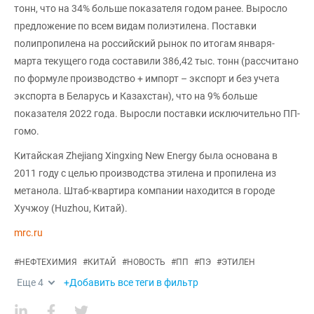
тонн, что на 34% больше показателя годом ранее. Выросло
предложение по всем видам полиэтилена. Поставки
полипропилена на российский рынок по итогам января-
марта текущего года составили 386,42 тыс. тонн (рассчитано
по формуле производство + импорт – экспорт и без учета
экспорта в Беларусь и Казахстан), что на 9% больше
показателя 2022 года. Выросли поставки исключительно ПП-
гомо.
Китайская Zhejiang Xingxing New Energy была основана в
2011 году с целью производства этилена и пропилена из
метанола. Штаб-квартира компании находится в городе
Хучжоу (Huzhou, Китай).
mrc.ru
#
НЕФТЕХИМИЯ
#
КИТАЙ
#
НОВОСТЬ
#
ПП
#
ПЭ
#
ЭТИЛЕН
Еще
4
+Добавить все теги в фильтр