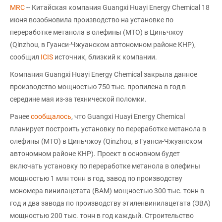
MRC
-- Китайская компания Guangxi Huayi Energy Chemical 18
июня возобновила производство на установке по
переработке метанола в олефины (MTO) в Циньчжоу
(Qinzhou, в Гуанси-Чжуанском автономном районе КНР),
сообщил
ICIS
источник, близкий к компании.
Компания Guangxi Huayi Energy Chemical закрыла данное
производство мощностью 750 тыс. пропилена в год в
середине мая из-за технической поломки.
Ранее
сообщалось
, что Guangxi Huayi Energy Chemical
планирует построить установку по переработке метанола в
олефины (MTO) в Циньчжоу (Qinzhou, в Гуанси-Чжуанском
автономном районе КНР). Проект в основном будет
включать установку по переработке метанола в олефины
мощностью 1 млн тонн в год, завод по производству
мономера винилацетата (ВAM) мощностью 300 тыс. тонн в
год и два завода по производству этиленвинилацетата (ЭВА)
мощностью 200 тыс. тонн в год каждый. Строительство