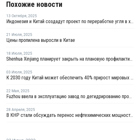
Похожие новости
13 Октября
,
2025
Индонезия и Китай создадут проект по переработке угля в химикаты
21 Июля
,
2025
Цены пропилена выросли в Китае
18 Июля
,
2025
Shenhua Xinjiang планирует закрыть на плановую профилактику установку олефинов в Китае
03 Июля
,
2025
К 2030 году Китай может обеспечить 40% прирост мировых мощностей по выпуску пропилена
22 Мая
,
2025
Fuzhou ввела в эксплуатацию завод по дегидрированию пропана мощностью 900 тысяч тонн
28 Апреля
,
2025
В КНР стали обсуждать перенос нефтехимических мощностей в США из-за пошлин