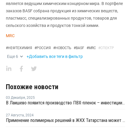
является ведущим химическим концерном мира. В портфеле
заказов BASF собрана продукция из химических веществ,
пластмасс, специализированных продуктов, товаров для
сельского хозяйства и продуктов тонкой химии.
MRC
#
НЕФТЕХИМИЯ
#
РОССИЯ
#
НОВОСТЬ
#
BASF
#
MRC
#
СПЕКТР
Еще
6
+Добавить все теги в фильтр
Похожие новости
03 Декабря
,
2025
В Лаишево появится производство ПВХ-пленок – инвестиции составили более 1 млрд рублей
27 Августа
,
2024
Применение полимерных решений в ЖКХ Татарстана может дать эффект в 500 млрд рублей