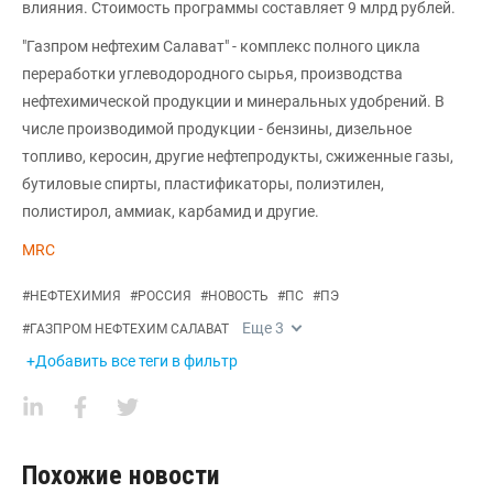
влияния. Стоимость программы составляет 9 млрд рублей.
"Газпром нефтехим Салават" - комплекс полного цикла
переработки углеводородного сырья, производства
нефтехимической продукции и минеральных удобрений. В
числе производимой продукции - бензины, дизельное
топливо, керосин, другие нефтепродукты, сжиженные газы,
бутиловые спирты, пластификаторы, полиэтилен,
полистирол, аммиак, карбамид и другие.
MRC
#
НЕФТЕХИМИЯ
#
РОССИЯ
#
НОВОСТЬ
#
ПС
#
ПЭ
Еще
3
#
ГАЗПРОМ НЕФТЕХИМ САЛАВАТ
+Добавить все теги в фильтр
Похожие новости