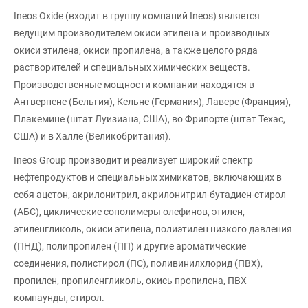
Ineos Oxide (входит в группу компаний Ineos) является
ведущим производителем окиси этилена и производных
окиси этилена, окиси пропилена, а также целого ряда
растворителей и специальных химических веществ.
Производственные мощности компании находятся в
Антверпене (Бельгия), Кельне (Германия), Лавере (Франция),
Плакемине (штат Луизиана, США), во Фрипорте (штат Техас,
США) и в Халле (Великобритания).
Ineos Group производит и реализует широкий спектр
нефтепродуктов и специальных химикатов, включающих в
себя ацетон, акрилонитрил, акрилонитрил-бутадиен-стирол
(АБС), циклические сополимеры олефинов, этилен,
этиленгликоль, окиси этилена, полиэтилен низкого давления
(ПНД), полипропилен (ПП) и другие ароматические
соединения, полистирол (ПС), поливинилхлорид (ПВХ),
пропилен, пропиленгликоль, окись пропилена, ПВХ
компаунды, стирол.