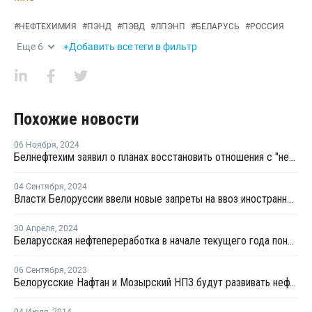
#
НЕФТЕХИМИЯ
#
ПЭНД
#
ПЭВД
#
ЛПЭНП
#
БЕЛАРУСЬ
#
РОССИЯ
Еще
6
+Добавить все теги в фильтр
Похожие новости
06 Ноября
,
2024
Белнефтехим заявил о планах восстановить отношения с "недружественными странами”
04 Сентября
,
2024
Власти Белоруссии ввели новые запреты на ввоз иностранной продукции
30 Апреля
,
2024
Беларусская нефтепереработка в начале текущего года понесла огромные убытки
06 Сентября
,
2023
Белорусские Нафтан и Мозырский НПЗ будут развивать нефтехимию