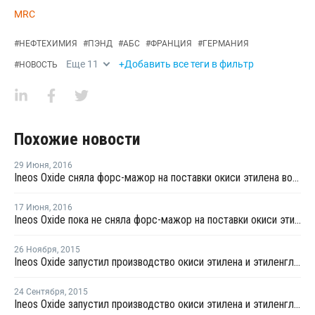
MRC
#
НЕФТЕХИМИЯ
#
ПЭНД
#
АБС
#
ФРАНЦИЯ
#
ГЕРМАНИЯ
Еще
11
+Добавить все теги в фильтр
#
НОВОСТЬ
Похожие новости
29 Июня
,
2016
Ineos Oxide сняла форс-мажор на поставки окиси этилена во французской Лавере
17 Июня
,
2016
Ineos Oxide пока не сняла форс-мажор на поставки окиси этилена во французской Лавере
26 Ноября
,
2015
Ineos Oxide запустил производство окиси этилена и этиленгликоля в Германии
24 Сентября
,
2015
Ineos Oxide запустил производство окиси этилена и этиленгликоля в Германии