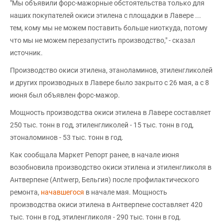
"Мы объявили форс-мажорные обстоятельства только для
наших покупателей окиси этилена с площадки в Лавере ...
тем, кому мы не можем поставить больше ниоткуда, потому
что мы не можем перезапустить производство," - сказал
источник.
Производство окиси этилена, этаноламинов, этиленгликолей
и других производных в Лавере было закрыто с 26 мая, а с 8
июня был объявлен форс-мажор.
Мощность производства окиси этилена в Лавере составляет
250 тыс. тонн в год, этиленгликолей - 15 тыс. тонн в год,
этоналоминов - 53 тыс. тонн в год.
Как сообщала Маркет Репорт ранее, в начале июня
возобновила производство окиси этилена и этиленгликоля в
Антверпене (Antwerp, Бельгия) после профилактического
ремонта,
начавшегося
в начале мая. Мощность
производства окиси этилена в Антверпене составляет 420
тыс. тонн в год, этиленгликоля - 290 тыс. тонн в год.